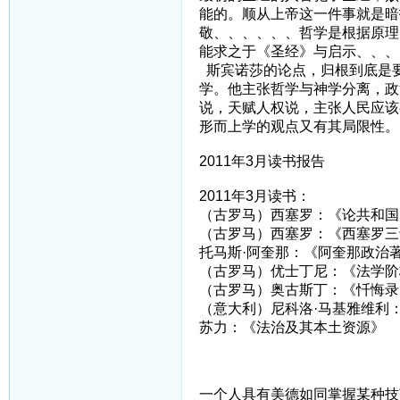
能的。顺从上帝这一件事就是暗
敬、、、、、、哲学是根据原理
能求之于《圣经》与启示、、、
斯宾诺莎的论点，归根到底是
学。他主张哲学与神学分离，政
说，天赋人权说，主张人民应该
形而上学的观点又有其局限性。
2011年3月读书报告
2011年3月读书：
（古罗马）西塞罗：《论共和国
（古罗马）西塞罗：《西塞罗三
托马斯·阿奎那：《阿奎那政治
（古罗马）优士丁尼：《法学阶
（古罗马）奥古斯丁：《忏悔录
（意大利）尼科洛·马基雅维利
苏力：《法治及其本土资源》
一个人具有美德如同掌握某种技