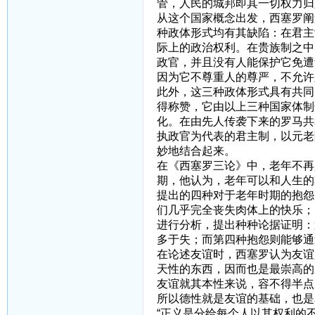
管，人民的城邦即其一切权力归
从这个国家概念出发，西塞罗阐
种政体形式均有其缺陷：在君主
际上的政治权利。在贵族制之中
政官，并且没有人能保护它免遭
因为它不尊重人的尊严，不允许
此外，这三种政体形式具有共同
得称赞，它由以上三种国家体制
化。在由先人传袭下来的罗马共
执政官为代表的君主制，以元老
妙地结合起来。
在《西塞罗三论》中，老年不再
期，他认为，老年可以和人生的
提出的四种对于老年时期的抱怨
们几乎完全丧失肉体上的快乐；
进行分析，提出种种论据证明：
多于失；而第四种抱怨则能够通
在论述友谊时，西塞罗认为友谊
天性的东西，因而也是最崇高的
友谊就其本性来说，容不得半点
所以德性就是友谊的基础，也是
“正义是分给每个人以其权利的