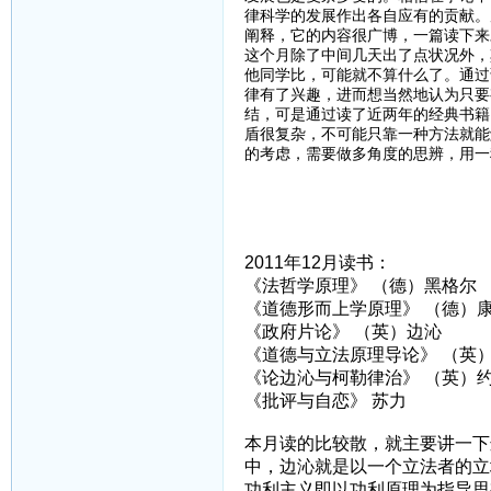
律科学的发展作出各自应有的贡献。
阐释，它的内容很广博，一篇读下来
这个月除了中间几天出了点状况外，
他同学比，可能就不算什么了。通过
律有了兴趣，进而想当然地认为只要
结，可是通过读了近两年的经典书籍
盾很复杂，不可能只靠一种方法就能
的考虑，需要做多角度的思辨，用一
2011年12月读书：
《法哲学原理》 （德）黑格尔
《道德形而上学原理》 （德）
《政府片论》 （英）边沁
《道德与立法原理导论》 （英
《论边沁与柯勒律治》 （英）约
《批评与自恋》 苏力
本月读的比较散，就主要讲一下
中，边沁就是以一个立法者的立
功利主义即以功利原理为指导思