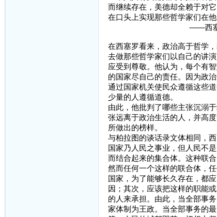
而继续存在，美德却全赖于对它
在口头上实现那些哲学家
——西塞罗《论
在西塞罗看来，政治高于哲学，
去做那些哲学家们以自己的讲演
应受到尊敬。他认为，每个有智
的国家尽自己的责任。因为政治
通过国家机关使民众遵循这些道
少量的人遵循道德。
由此，他批判了哪些主张沉溺于
张远离于政治生活的人，并高度
所做出的榜样。
与柏拉图的谈话录文体相同，西
国家乃人民之事业，但人民不是
而结合起来的集合体。这种联合
然而任何一个这样的联合体，任
国家，为了能够长久存在，都应
因；其次，应该把这样的职能或
的人来承担。由此，当全部事务
家体制为王政。当全部事务的最