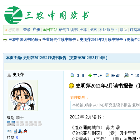
»
您尚未
登录
注册
|
返回主站
|
研究生读书
|
推荐
|
搜索
|
社区服务
|
帮助
|
订阅
三农中国读书论坛
»
毕业研究生读书报告
»
史明萍2012年2月读书报告（更新至20
本页主题:
史明萍2012年2月读书报告（更新至2012年3月14日）
史明萍
史明萍2012年2月读书报告（更
管理提醒：
本帖被 郑静 从 中心研究生读书报告 复制到本区
2012年 2月读书：
级别:
骑士
《道路通向城市》 苏力 著
《论犯罪与刑罚》 （意）贝卡里亚
精华:
0
《法理学》（三卷） （美）罗斯科•