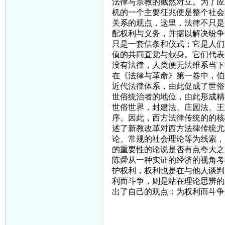
法律与宗教的截然对立。为了应
机的一个主要征兆便是整个社会
关系的观点，这里，法律不只是
配权利与义务，并据以解决纷争
只是一套信条和仪式；它是人们
值的共同直觉与献身。它们代表
没有法律，人类便无法维系当下
在《法律与革命》第一卷中，伯
近代法律体系，由此促成了世俗
世俗统治者的地位，由此形成精
世俗世界，封建法、庄园法、王
序。因此，西方法律传统的的核
述了新教改革对西方法律传统尤
论、常规的社会理论等为线索，
的重要性的论说是否有点夸大之
陈舜从一种实证的经济的视角考
护权利，权利也是在与他人谈判
利而斗争，则是站在理论思辨的
出了自己的观点：为权利而斗争