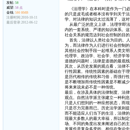
发帖:
58
威望:
58 点
《法理学》在本科时是作为一门必
金钱:
580 RMB
的只是皮毛或者根本没有学到关于法
注册时间:2010-10-11
学、对法律的知识太过浅薄了，这对
最后登录:2012-06-12
从最广泛的意义上讲，法理学即法律
内的一套系统、严谨的知识体系。这
社会关系的规范达到社会控制的目的
首先，法律以人类社会为目的。人
为，而法律作为人们进行社会控制的
其他社会控制手段一起维系人类文明
伦理学、政治学、社会学、经济学等
道德的问题时，法律是道德的最底线
其次，从历史发展的观点看，法律不
行性因素。传统性因素的基础在于理
是历代相传的传统和习俗，而强行性
是不断增加而传统性因素是不断减少
将来来说未必不是一种传统。
最后，在涉及具体的法律制度、法律
观点。自然法学派主张建立一种利息
只是人们想到的一种应然状态，而现
只是尽力完善而已。历史法学派则提
而不能适应人们当下的生活，法律的
现最大多数人的最大幸福，所以制定
场、不同的角度出发来阐述自己的主
发展也是复杂多变的。相信在争论中