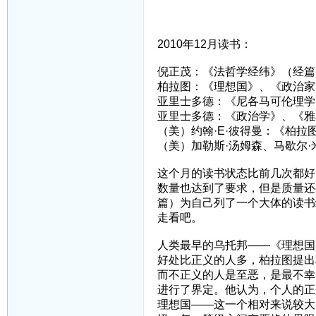
2010年12月读书：
倪正茂：《法哲学经纬》（经篇
柏拉图：《理想国》、《政治家
亚里士多德：《尼各马可伦理学
亚里士多德：《政治学》、《雅
（美）约翰·E·彼得曼：《柏拉
（美）加勒斯·汤姆森、马歇尔
这个月的读书状态比前几次都好
数量也达到了要求，但是质量还
篇）为自己列了一个大体的读书
走看吧。
人类最早的乌托邦——《理想国
好处比正义的人多，柏拉图提出
而不正义的人是至恶，是最不幸
进行了界定。他认为，个人的正
理想国——这一个相对来说较大