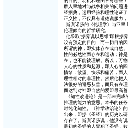
的目的、动机和理由各有哪些？
辟入里地对与战争相关的问题进
经据典，运用经验和理性论证了
正义性，不仅具有道德说服力，
斯宾诺莎的《伦理学》与亚里
伦理倾向的哲学研究。
他采取“据界说以思维”即根据
没有预定的目的，而一切目的因
所谓的神，即实体存在或自然。
性的必然性而存在和运动；神是
在，也不能被理解。所以，万物
人心的性质和起源，即人心的圆
情绪：欲望、快乐和痛苦，而人
理性相对的非理性。然后他把人
法很好的避恶从善，而只有在理
而达到对神即自然的爱即最高善
《知性改进论》是一部未完成
推理的能力的意思。本书的任务
时纯化知性。《神学政治论》的
出来，即据《圣经》的历史以研
存在了。斯宾诺莎说，他没有说
最初的圣经的人冒犯了圣经，败