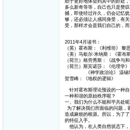
助于更好地体会到其中的好处，
多么新奇等等，自己也只是赞叹
撼，即使经过许久，仍会记忆犹
够，还必须让人感同身受，有关
受，那样才会是我们自己的，而
2011年4月读书：
（英）霍布斯：《利维坦》 黎
（美）马歇尔·米纳斯：《霍布斯
（荷兰）格劳秀斯：《战争与和
（荷兰）斯宾诺莎：《伦理学》
《神学政治论》 温锡
贺雪峰：《地权的逻辑》
针对霍布斯理论预设的一种自
一种和谐的原始秩序呢？
一、我们为什么不能和平共处呢
为了解决我们所面临的问题，
造成麻烦的根源。所以，为了了
的特征入手。
他认为，在人类自然状态下，