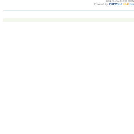
Total 0.362432(s) quer
Powered by
PHPWind
v6.0
Cer