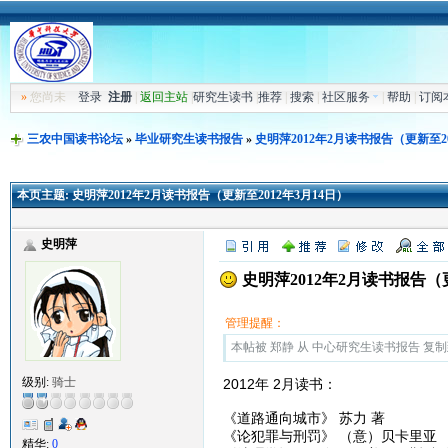
»
您尚未
登录
注册
|
返回主站
|
研究生读书
|
推荐
|
搜索
|
社区服务
|
帮助
|
订阅
三农中国读书论坛
»
毕业研究生读书报告
»
史明萍2012年2月读书报告（更新至20
本页主题:
史明萍2012年2月读书报告（更新至2012年3月14日）
史明萍
史明萍2012年2月读书报告（更
管理提醒：
本帖被 郑静 从 中心研究生读书报告 复制到本区
级别:
骑士
2012年 2月读书：
《道路通向城市》 苏力 著
《论犯罪与刑罚》 （意）贝卡里亚
精华:
0