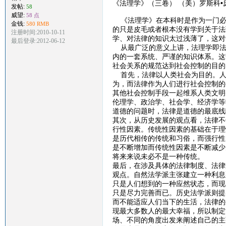
《法理学》（三卷） （美）罗斯科•
发帖:
58
威望:
58 点
《法理学》在本科时是作为一门必
金钱:
580 RMB
的只是皮毛或者根本没有学到关于法
注册时间:2010-10-11
学、对法律的知识太过浅薄了，这对
最后登录:2012-06-12
从最广泛的意义上讲，法理学即法律
内的一套系统、严谨的知识体系。这
社会关系的规范达到社会控制的目的
首先，法律以人类社会为目的。人
为，而法律作为人们进行社会控制的
其他社会控制手段一起维系人类文明
伦理学、政治学、社会学、经济学等
道德的问题时，法律是道德的最底线
其次，从历史发展的观点看，法律不
行性因素。传统性因素的基础在于理
是历代相传的传统和习俗，而强行性
是不断增加而传统性因素是不断减少
将来来说未必不是一种传统。
最后，在涉及具体的法律制度、法律
观点。自然法学派主张建立一种利息
只是人们想到的一种应然状态，而现
只是尽力完善而已。历史法学派则提
而不能适应人们当下的生活，法律的
现最大多数人的最大幸福，所以制定
场、不同的角度出发来阐述自己的主