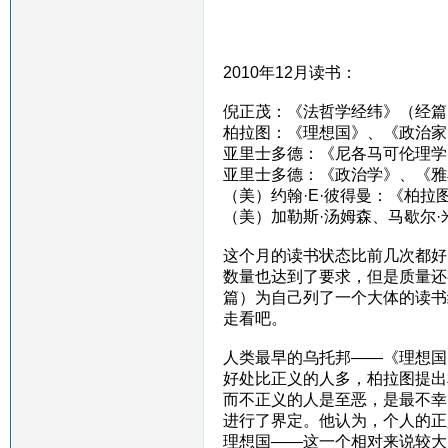
2010年12月读书：
倪正茂：《法哲学经纬》（经篇
柏拉图：《理想国》、《政治家
亚里士多德：《尼各马可伦理学
亚里士多德：《政治学》、《雅
（美）约翰·E·彼得曼：《柏拉
（美）加勒斯·汤姆森、马歇尔
这个月的读书状态比前几次都好
数量也达到了要求，但是质量还
篇）为自己列了一个大体的读书
走看吧。
人类最早的乌托邦——《理想国
好处比正义的人多，柏拉图提出
而不正义的人是至恶，是最不幸
进行了界定。他认为，个人的正
理想国——这一个相对来说较大