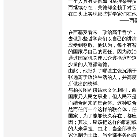
一个人具有美德如同掌握某种技
而继续存在，美德却全赖于对它
在口头上实现那些哲学家
——西塞罗《论
在西塞罗看来，政治高于哲学，
去做那些哲学家们以自己的讲演
应受到尊敬。他认为，每个有智
的国家尽自己的责任。因为政治
通过国家机关使民众遵循这些道
少量的人遵循道德。
由此，他批判了哪些主张沉溺于
张远离于政治生活的人，并高度
所做出的榜样。
与柏拉图的谈话录文体相同，西
国家乃人民之事业，但人民不是
而结合起来的集合体。这种联合
然而任何一个这样的联合体，任
国家，为了能够长久存在，都应
因；其次，应该把这样的职能或
的人来承担。由此，当全部事务
家体制为王政。当全部事务的最