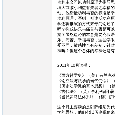
功利主义即以功利原理为指导思
增大或减小利益有关者之幸福的
动。他衡量功利与否的标准是幸
功利原理，否则，则违反功利原
学逻辑推演的方式来专门论述了
吗？抑或快乐与痛苦与否是可以
案？虽然边沁的本意是要克服语
乐、痛苦、幸福与否，这些字眼
受不同，敏感性也有差别，针对
福吗？但这个总体的幸福还是有
2011年10月读书：
《西方哲学史》 （美）弗兰克•
《论立法与法学的当代使命》 （
《历史法学派的基本思想》 （德
《古代法》 （英）亨利•梅因 著
《当代罗马法体系Ⅰ》 （德）萨
这个月主要读的是以萨维尼为代
学的思想，他们都以历史视角来