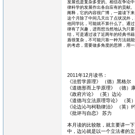
发展也是复杂多变的。相信在争论中
律科学的发展作出各自应有的贡献。
阐释，它的内容很广博，一篇读下来
这个月除了中间几天出了点状况外，
他同学比，可能就不算什么了。通过
律有了兴趣，进而想当然地认为只要
结，可是通过读了近两年的经典书籍
盾很复杂，不可能只靠一种方法就能
的考虑，需要做多角度的思辨，用一
2011年12月读书：
《法哲学原理》 （德）黑格尔
《道德形而上学原理》 （德）
《政府片论》 （英）边沁
《道德与立法原理导论》 （英
《论边沁与柯勒律治》 （英）约
《批评与自恋》 苏力
本月读的比较散，就主要讲一下
中，边沁就是以一个立法者的立