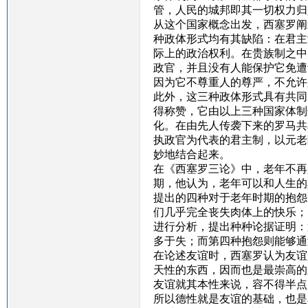
管，人民的城邦即其一切权力归
从这个国家概念出发，西塞罗阐
种政体形式均有其缺陷：在君主
际上的政治权利。在贵族制之中
政官，并且没有人能保护它免遭
因为它不尊重人的尊严，不允许
此外，这三种政体形式具有共同
得称赞，它由以上三种国家体制
化。在由先人传袭下来的罗马共
执政官为代表的君主制，以元老
妙地结合起来。
在《西塞罗三论》中，老年不再
期，他认为，老年可以和人生的
提出的四种对于老年时期的抱怨
们几乎完全丧失肉体上的快乐；
进行分析，提出种种论据证明：
多于失；而第四种抱怨则能够通
在论述友谊时，西塞罗认为友谊
天性的东西，因而也是最崇高的
友谊就其本性来说，容不得半点
所以德性就是友谊的基础，也是