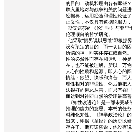
的目的、动机和理由各有哪些？
辟入里地对与战争相关的问题进
经据典，运用经验和理性论证了
正义性，不仅具有道德说服力，
斯宾诺莎的《伦理学》与亚里
伦理倾向的哲学研究。
他采取“据界说以思维”即根据
没有预定的目的，而一切目的因
所谓的神，即实体存在或自然。
性的必然性而存在和运动；神是
在，也不能被理解。所以，万物
人心的性质和起源，即人心的圆
情绪：欲望、快乐和痛苦，而人
理性相对的非理性。然后他把人
法很好的避恶从善，而只有在理
而达到对神即自然的爱即最高善
《知性改进论》是一部未完成
推理的能力的意思。本书的任务
时纯化知性。《神学政治论》的
出来，即据《圣经》的历史以研
存在了。斯宾诺莎说，他没有说