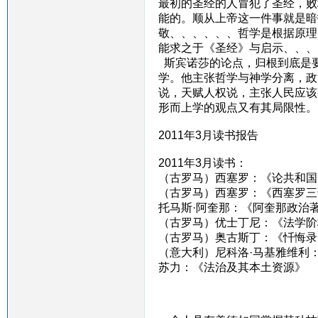
最初的圣经的人冒犯了圣经，败
能的。顺从上帝这一件事就是暗
敬、、、、、、哲学是根据原理
能求之于《圣经》与启示、、、
斯宾诺莎的论点，归根到底是
学。他主张哲学与神学分离，政
说，天赋人权说，主张人民应该
形而上学的观点又有其局限性。
2011年3月读书报告
2011年3月读书：
（古罗马）西塞罗：《论共和国
（古罗马）西塞罗：《西塞罗三
托马斯·阿奎那：《阿奎那政治
（古罗马）优士丁尼：《法学阶
（古罗马）奥古斯丁：《忏悔录
（意大利）尼科洛·马基雅维利
苏力：《法治及其本土资源》