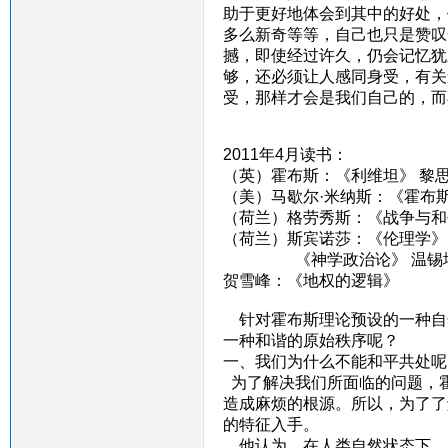
助于更好地体会到其中的好处，
多么新奇等等，自己也只是赞叹
撼，即使经过许久，仍会记忆犹
够，还必须让人感同身受，有关
受，那样才会是我们自己的，而
2011年4月读书：
（英）霍布斯：《利维坦》 黎
（美）马歇尔·米纳斯：《霍布斯
（荷兰）格劳秀斯：《战争与和
（荷兰）斯宾诺莎：《伦理学》
《神学政治论》 温锡
贺雪峰：《地权的逻辑》
针对霍布斯理论预设的一种自
一种和谐的原始秩序呢？
一、我们为什么不能和平共处呢
为了解决我们所面临的问题，
造成麻烦的根源。所以，为了了
的特征入手。
他认为，在人类自然状态下，