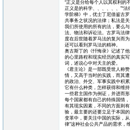
“正义是分给每个人以其权利的
正义是的科学、、、、、、”“
学阶梯》中，优士丁尼借鉴古罗
共事务之状况的法律；私法是关
我们所使用的所有的法，要么与
法、物法和诉讼法。古罗马法律
度在后世随着罗马法的复兴而为
还可以看到罗马法的精神。
奥古斯丁的《忏悔录》记述了他
的心里路程和现实经历的真实写
词，述说心中对天主的爱。
《君主论》是一部既受世人称赞
情，又高于当时的实践，而其遭
的政治、外交、军事实践中积累
它有什么种类，怎样获得和维持
一些君主国作为例证，并进而形
每个国家都有自己的特殊国情，
有其现实因素，不同的方面则有
验，最主要的还要立足于本国的
变革中，要关注中国的实际，从
律”这种社会公共产品的需求，