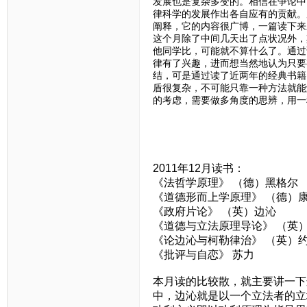
发展也是复杂多变的。相信在争论中
律科学的发展作出各自应有的贡献。
阐释，它的内容很广博，一篇读下来
这个月除了中间几天出了点状况外，
他同学比，可能就不算什么了。通过
律有了兴趣，进而想当然地认为只要
结，可是通过读了近两年的经典书籍
盾很复杂，不可能只靠一种方法就能
的考虑，需要做多角度的思辨，用一
2011年12月读书：
《法哲学原理》 （德）黑格尔
《道德形而上学原理》 （德）
《政府片论》 （英）边沁
《道德与立法原理导论》 （英
《论边沁与柯勒律治》 （英）约
《批评与自恋》 苏力
本月读的比较散，就主要讲一下
中，边沁就是以一个立法者的立