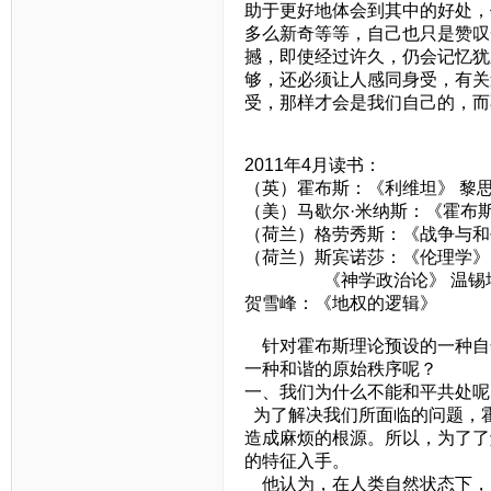
助于更好地体会到其中的好处，
多么新奇等等，自己也只是赞叹
撼，即使经过许久，仍会记忆犹
够，还必须让人感同身受，有关
受，那样才会是我们自己的，而
2011年4月读书：
（英）霍布斯：《利维坦》 黎
（美）马歇尔·米纳斯：《霍布斯
（荷兰）格劳秀斯：《战争与和
（荷兰）斯宾诺莎：《伦理学》
《神学政治论》 温锡
贺雪峰：《地权的逻辑》
针对霍布斯理论预设的一种自
一种和谐的原始秩序呢？
一、我们为什么不能和平共处呢
为了解决我们所面临的问题，
造成麻烦的根源。所以，为了了
的特征入手。
他认为，在人类自然状态下，