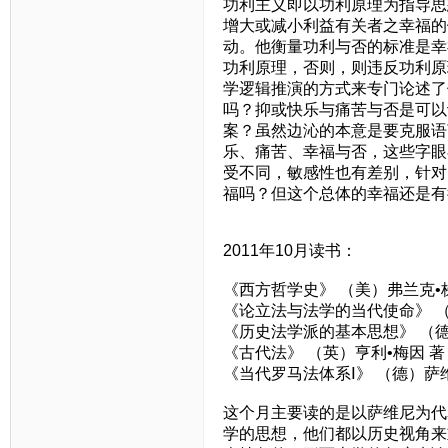
功利主义即以功利原理为指导思
增大或减小利益有关者之幸福的
动。他衡量功利与否的标准是幸
功利原理，否则，则违反功利原
学逻辑推演的方式来专门论述了
吗？抑或快乐与痛苦与否是可以
案？虽然边沁的本意是要克服语
乐、痛苦、幸福与否，这些字眼
受不同，敏感性也有差别，针对
福吗？但这个总体的幸福还是有
2011年10月读书：
《西方哲学史》 （美）弗兰克•
《论立法与法学的当代使命》 （
《历史法学派的基本思想》 （德
《古代法》 （英）亨利•梅因 著
《当代罗马法体系Ⅰ》 （德）萨
这个月主要读的是以萨维尼为代
学的思想，他们都以历史视角来