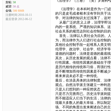
《法理学》（三卷） （美）罗斯科•
发帖:
58
威望:
58 点
《法理学》在本科时是作为一门必
金钱:
580 RMB
的只是皮毛或者根本没有学到关于法
注册时间:2010-10-11
学、对法律的知识太过浅薄了，这对
最后登录:2012-06-12
从最广泛的意义上讲，法理学即法律
内的一套系统、严谨的知识体系。这
社会关系的规范达到社会控制的目的
首先，法律以人类社会为目的。人
为，而法律作为人们进行社会控制的
其他社会控制手段一起维系人类文明
伦理学、政治学、社会学、经济学等
道德的问题时，法律是道德的最底线
其次，从历史发展的观点看，法律不
行性因素。传统性因素的基础在于理
是历代相传的传统和习俗，而强行性
是不断增加而传统性因素是不断减少
将来来说未必不是一种传统。
最后，在涉及具体的法律制度、法律
观点。自然法学派主张建立一种利息
只是人们想到的一种应然状态，而现
只是尽力完善而已。历史法学派则提
而不能适应人们当下的生活，法律的
现最大多数人的最大幸福，所以制定
场、不同的角度出发来阐述自己的主