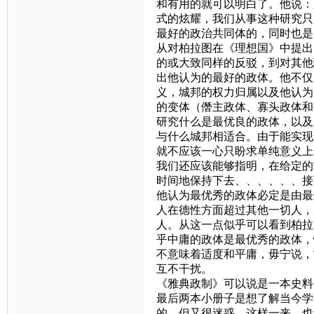
和有用的就可以明白了。他说：
式的炫耀，我们从事这种研究只
最好的政治共同体的，同时也是
从对柏拉图在《理想国》中提出
的或大致同样的反驳，到对其他
出他认为的最好的政体。他不仅
义，城邦的权力归属以及他认为
的变体（僭主政体、寡头政体和
研究什么是最优良的政体，以及
与什么城邦相适合。由于能实现
就不应该一心只盼求单纯意义上
我们还应该能够指明，在给定的
时间地保持下去、、、、、、接
他认为最优秀的政体必定是由最
人在德性方面超过其他一切人，
人。从这一点似乎可以看到柏拉
乎中庸的政体是最优秀的政体，
不意味着适度和平庸，毋宁说，
互不干扰。
《雅典政制》可以说是一本史料
最后两本小册子是想了解当今学
的。但又很迷惑，这样一来，也