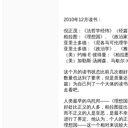
2010年12月读书：
倪正茂：《法哲学经纬》（经篇
柏拉图：《理想国》、《政治家
亚里士多德：《尼各马可伦理学
亚里士多德：《政治学》、《雅
（美）约翰·E·彼得曼：《柏拉
（美）加勒斯·汤姆森、马歇尔
这个月的读书状态比前几次都好
数量也达到了要求，但是质量还
篇）为自己列了一个大体的读书
走看吧。
人类最早的乌托邦——《理想国
好处比正义的人多，柏拉图提出
而不正义的人是至恶，是最不幸
进行了界定。他认为，个人的正
理想国——这一个相对来说较大