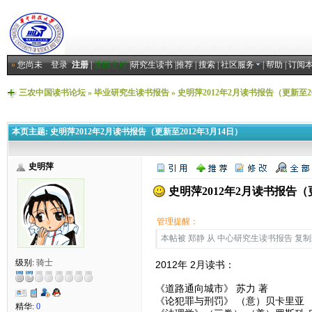
»
您尚未
登录
注册
|
返回主站
|
研究生读书
|
推荐
|
搜索
|
社区服务
|
帮助
|
订阅
三农中国读书论坛
»
毕业研究生读书报告
»
史明萍2012年2月读书报告（更新至20
本页主题:
史明萍2012年2月读书报告（更新至2012年3月14日）
史明萍
史明萍2012年2月读书报告（更
管理提醒：
本帖被 郑静 从 中心研究生读书报告 复制到本区
级别:
骑士
2012年 2月读书：
《道路通向城市》 苏力 著
《论犯罪与刑罚》 （意）贝卡里亚
精华:
0