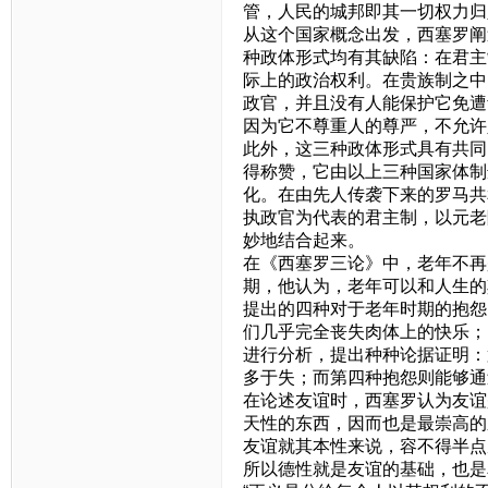
管，人民的城邦即其一切权力归
从这个国家概念出发，西塞罗阐
种政体形式均有其缺陷：在君主
际上的政治权利。在贵族制之中
政官，并且没有人能保护它免遭
因为它不尊重人的尊严，不允许
此外，这三种政体形式具有共同
得称赞，它由以上三种国家体制
化。在由先人传袭下来的罗马共
执政官为代表的君主制，以元老
妙地结合起来。
在《西塞罗三论》中，老年不再
期，他认为，老年可以和人生的
提出的四种对于老年时期的抱怨
们几乎完全丧失肉体上的快乐；
进行分析，提出种种论据证明：
多于失；而第四种抱怨则能够通
在论述友谊时，西塞罗认为友谊
天性的东西，因而也是最崇高的
友谊就其本性来说，容不得半点
所以德性就是友谊的基础，也是