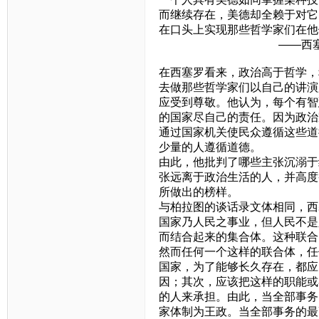
而继续存在，美德却全赖于对它
在口头上实现那些哲学家
——西塞罗《论
在西塞罗看来，政治高于哲学，
去做那些哲学家们以自己的讲演
应受到尊敬。他认为，每个有智
的国家尽自己的责任。因为政治
通过国家机关使民众遵循这些道
少量的人遵循道德。
由此，他批判了哪些主张沉溺于
张远离于政治生活的人，并高度
所做出的榜样。
与柏拉图的谈话录文体相同，西
国家乃人民之事业，但人民不是
而结合起来的集合体。这种联合
然而任何一个这样的联合体，任
国家，为了能够长久存在，都应
因；其次，应该把这样的职能或
的人来承担。由此，当全部事务
家体制为王政。当全部事务的最