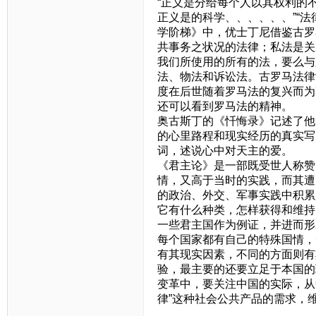
“正义是分给每个人以其权利的
正义是的科学、、、、、、”“
学阶梯》中，优士丁尼借鉴古罗
共事务之状况的法律；私法是关
我们所使用的所有的法，要么与
法、物法和诉讼法。古罗马法律
度在后世随着罗马法的复兴而为
还可以看到罗马法的精神。
奥古斯丁的《忏悔录》记述了他
的心里路程和现实经历的真实写
词，述说心中对天主的爱。
《君主论》是一部既受世人称赞
情，又高于当时的实践，而其遭
的政治、外交、军事实践中积累
它有什么种类，怎样获得和维持
一些君主国作为例证，并进而形
每个国家都有自己的特殊国情，
有其现实因素，不同的方面则有
验，最主要的还要立足于本国的
变革中，要关注中国的实际，从
律”这种社会公共产品的需求，