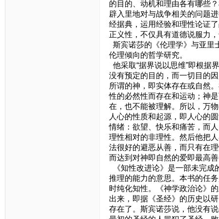
的目的、动机和理由各有哪些？
辟入里地对与战争相关的问题进
经据典，运用经验和理性论证了
正义性，不仅具有道德说服力，
斯宾诺莎的《伦理学》与亚里
伦理倾向的哲学研究。
他采取“据界说以思维”即根据
没有预定的目的，而一切目的因
所谓的神，即实体存在或自然。
性的必然性而存在和运动；神是
在，也不能被理解。所以，万物
人心的性质和起源，即人心的圆
情绪：欲望、快乐和痛苦，而人
理性相对的非理性。然后他把人
法很好的避恶从善，而只有在理
而达到对神即自然的爱即最高善
《知性改进论》是一部未完成
推理的能力的意思。本书的任务
时纯化知性。《神学政治论》的
出来，即据《圣经》的历史以研
存在了。斯宾诺莎说，他没有说