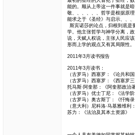
最初的圣经的人冒犯了圣经，败
能的。顺从上帝这一件事就是暗
敬、、、、、、哲学是根据原理
能求之于《圣经》与启示、、、
斯宾诺莎的论点，归根到底是
学。他主张哲学与神学分离，政
说，天赋人权说，主张人民应该
形而上学的观点又有其局限性。
2011年3月读书报告
2011年3月读书：
（古罗马）西塞罗：《论共和国
（古罗马）西塞罗：《西塞罗三
托马斯·阿奎那：《阿奎那政治
（古罗马）优士丁尼：《法学阶
（古罗马）奥古斯丁：《忏悔录
（意大利）尼科洛·马基雅维利
苏力：《法治及其本土资源》
一个人具有美德如同掌握某种技