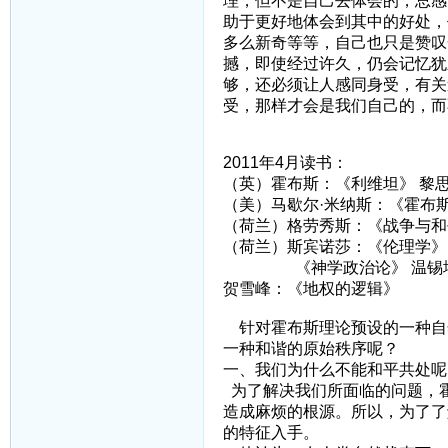
理，但不是自己去体会的，总感
助于更好地体会到其中的好处，
多么新奇等等，自己也只是赞叹
撼，即使经过许久，仍会记忆犹
够，还必须让人感同身受，有关
受，那样才会是我们自己的，而
2011年4月读书：
（英）霍布斯：《利维坦》 黎
（美）马歇尔·米纳斯：《霍布斯
（荷兰）格劳秀斯：《战争与和
（荷兰）斯宾诺莎：《伦理学》
《神学政治论》 温锡
贺雪峰：《地权的逻辑》
针对霍布斯理论预设的一种自
一种和谐的原始秩序呢？
一、我们为什么不能和平共处呢
为了解决我们所面临的问题，
造成麻烦的根源。所以，为了了
的特征入手。