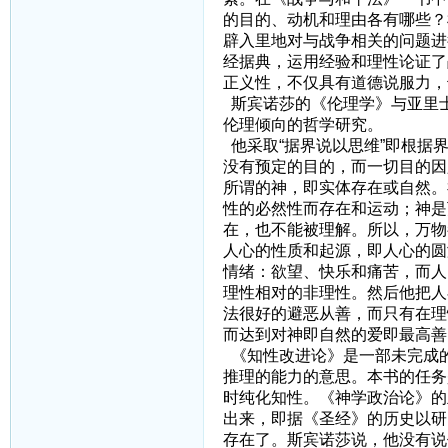
的目的、动机和理由各有哪些？
辟入里地对与战争相关的问题进
经据典，运用经验和理性论证了
正义性，不仅具有道德说服力，
斯宾诺莎的《伦理学》与亚里
伦理倾向的哲学研究。
他采取“据界说以思维”即根据
没有预定的目的，而一切目的因
所谓的神，即实体存在或自然。
性的必然性而存在和运动；神是
在，也不能被理解。所以，万物
人心的性质和起源，即人心的圆
情绪：欲望、快乐和痛苦，而人
理性相对的非理性。然后他把人
法很好的避恶从善，而只有在理
而达到对神即自然的爱即最高善
《知性改进论》是一部未完成
推理的能力的意思。本书的任务
时纯化知性。《神学政治论》的
出来，即据《圣经》的历史以研
存在了。斯宾诺莎说，他没有说