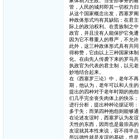
家体制为王政。当全部事务的最
管，人民的城邦即其一切权力归
从这个国家概念出发，西塞罗阐
种政体形式均有其缺陷：在君主
际上的政治权利。在贵族制之中
政官，并且没有人能保护它免遭
因为它不尊重人的尊严，不允许
此外，这三种政体形式具有共同
得称赞，它由以上三种国家体制
化。在由先人传袭下来的罗马共
执政官为代表的君主制，以元老
妙地结合起来。
在《西塞罗三论》中，老年不再
期，他认为，老年可以和人生的
提出的四种对于老年时期的抱怨
们几乎完全丧失肉体上的快乐；
进行分析，提出种种论据证明：
多于失；而第四种抱怨则能够通
在论述友谊时，西塞罗认为友谊
天性的东西，因而也是最崇高的
友谊就其本性来说，容不得半点
所以德性就是友谊的基础，也是