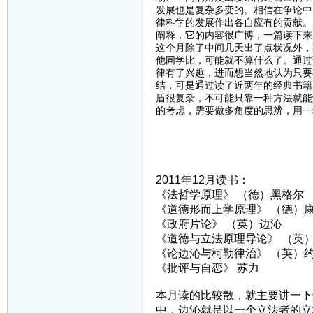
发展也是复杂多变的。相信在争论中
律科学的发展作出各自应有的贡献。
阐释，它的内容很广博，一篇读下来
这个月除了中间几天出了点状况外，
他同学比，可能就不算什么了。通过
律有了兴趣，进而想当然地认为只要
结，可是通过读了近两年的经典书籍
盾很复杂，不可能只靠一种方法就能
的考虑，需要做多角度的思辨，用一
2011年12月读书：
《法哲学原理》 （德）黑格尔
《道德形而上学原理》 （德）
《政府片论》 （英）边沁
《道德与立法原理导论》 （英
《论边沁与柯勒律治》 （英）约
《批评与自恋》 苏力
本月读的比较散，就主要讲一下
中，边沁就是以一个立法者的立