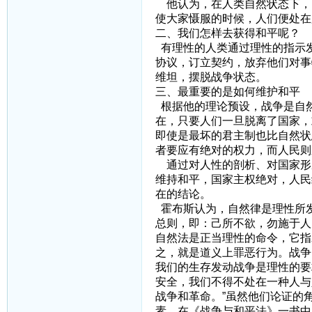
他认为，在人类自然状态下，
使大家慑服的时候，人们便处在
二、我们怎样去获得和平呢？
有理性的人类通过理性的指示
协议，订立契约，放弃他们对事
维坦，摆脱战争状态。
三、最重要的是如何维护和平
根据他的理论预设，战争是自
在，只要人们一旦脱离了国家，
即使是最坏的君主制也比自然状
者要应有绝对的权力，而人民则
通过对人性的剖析、对国家形
维持和平，国家主权绝对，人民
在的结论。
霍布斯认为，自然律是理性所
总则，即：己所不欲，勿施于人
自然法是正当理性的命令，它指
之，就是道义上罪恶行为。战争
我们的生存发动战争是理性的要
安全，我们不得不处在一种人与
战争和革命。”虽然他们论证的
素。在《战争与和平法》一书中