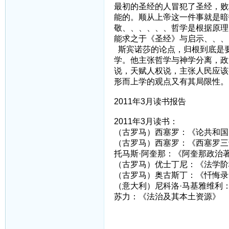
最初的圣经的人冒犯了圣经，败
能的。顺从上帝这一件事就是暗
敬、、、、、、哲学是根据原理
能求之于《圣经》与启示、、、
斯宾诺莎的论点，归根到底是
学。他主张哲学与神学分离，政
说，天赋人权说，主张人民应该
形而上学的观点又有其局限性。
2011年3月读书报告
2011年3月读书：
（古罗马）西塞罗：《论共和国
（古罗马）西塞罗：《西塞罗三
托马斯·阿奎那：《阿奎那政治
（古罗马）优士丁尼：《法学阶
（古罗马）奥古斯丁：《忏悔录
（意大利）尼科洛·马基雅维利
苏力：《法治及其本土资源》