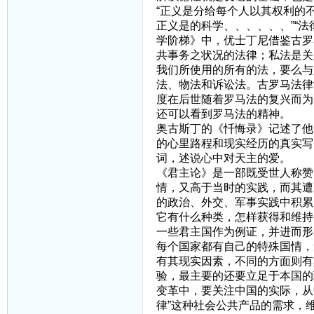
“正义是分给每个人以其权利的
正义是的科学、、、、、、”“
学阶梯》中，优士丁尼借鉴古罗
共事务之状况的法律；私法是关
我们所使用的所有的法，要么与
法、物法和诉讼法。古罗马法律
度在后世随着罗马法的复兴而为
还可以看到罗马法的精神。
奥古斯丁的《忏悔录》记述了他
的心里路程和现实经历的真实写
词，述说心中对天主的爱。
《君主论》是一部既受世人称赞
情，又高于当时的实践，而其遭
的政治、外交、军事实践中积累
它有什么种类，怎样获得和维持
一些君主国作为例证，并进而形
每个国家都有自己的特殊国情，
有其现实因素，不同的方面则有
验，最主要的还要立足于本国的
变革中，要关注中国的实际，从
律”这种社会公共产品的需求，