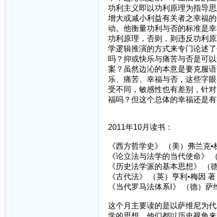
功利主义即以功利原理为指导思
增大或减小利益有关者之幸福的
动。他衡量功利与否的标准是幸
功利原理，否则，则违反功利原
学逻辑推演的方式来专门论述了
吗？抑或快乐与痛苦与否是可以
案？虽然边沁的本意是要克服语
乐、痛苦、幸福与否，这些字眼
受不同，敏感性也有差别，针对
福吗？但这个总体的幸福还是有
2011年10月读书：
《西方哲学史》 （美）弗兰克•
《论立法与法学的当代使命》 （
《历史法学派的基本思想》 （德
《古代法》 （英）亨利•梅因 著
《当代罗马法体系Ⅰ》 （德）萨
这个月主要读的是以萨维尼为代
学的思想，他们都以历史视角来