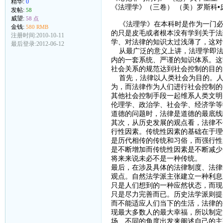
精华:
0
《法理学》（三卷） （美）罗斯科•
发帖:
58
威望:
58 点
《法理学》在本科时是作为一门必
金钱:
580 RMB
的只是皮毛或者根本没有学到关于法
注册时间:2010-10-11
学、对法律的知识太过浅薄了，这对
最后登录:2012-06-12
从最广泛的意义上讲，法理学即法律
内的一套系统、严谨的知识体系。这
社会关系的规范达到社会控制的目的
首先，法律以人类社会为目的。人
为，而法律作为人们进行社会控制的
其他社会控制手段一起维系人类文明
伦理学、政治学、社会学、经济学等
道德的问题时，法律是道德的最底线
其次，从历史发展的观点看，法律不
行性因素。传统性因素的基础在于理
是历代相传的传统和习俗，而强行性
是不断增加而传统性因素是不断减少
将来来说未必不是一种传统。
最后，在涉及具体的法律制度、法律
观点。自然法学派主张建立一种利息
只是人们想到的一种应然状态，而现
只是尽力完善而已。历史法学派则提
而不能适应人们当下的生活，法律的
现最大多数人的最大幸福，所以制定
场、不同的角度出发来阐述自己的主