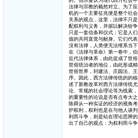
的。伯尔曼认为现代西方社会中
法律与宗教的截然对立。为了应
机的一个主要征兆便是整个社会
关系的观点，这里，法律不只是
配权利与义务，并据以解决纷争
只是一套信条和仪式；它是人们
值的共同直觉与献身。它们代表
没有法律，人类便无法维系当下
在《法律与革命》第一卷中，伯
近代法律体系，由此促成了世俗
世俗统治者的地位，由此形成精
世俗世界，封建法、庄园法、王
序。因此，西方法律传统的的核
述了新教改革对西方法律传统尤
论、常规的社会理论等为线索，
的重要性的论说是否有点夸大之
陈舜从一种实证的经济的视角考
护权利，权利也是在与他人谈判
利而斗争，则是站在理论思辨的
出了自己的观点：为权利而斗争