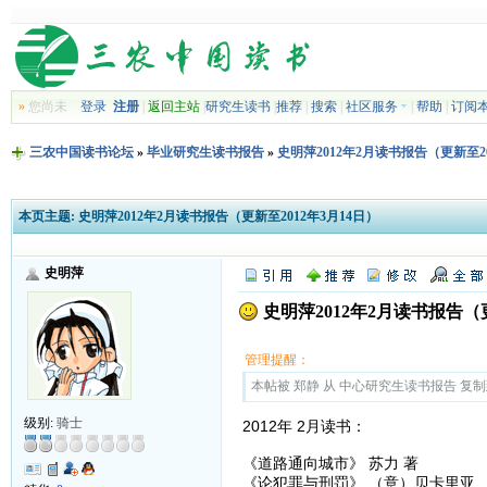
»
您尚未
登录
注册
|
返回主站
|
研究生读书
|
推荐
|
搜索
|
社区服务
|
帮助
|
订阅
三农中国读书论坛
»
毕业研究生读书报告
»
史明萍2012年2月读书报告（更新至20
本页主题:
史明萍2012年2月读书报告（更新至2012年3月14日）
史明萍
史明萍2012年2月读书报告（更
管理提醒：
本帖被 郑静 从 中心研究生读书报告 复制到本区
级别:
骑士
2012年 2月读书：
《道路通向城市》 苏力 著
《论犯罪与刑罚》 （意）贝卡里亚