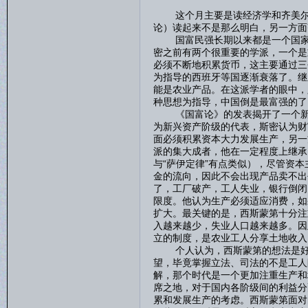
这个月主要是读经济学和齐美尔，
论）读起来不是那么明白，另一方面
国富民强长期以来都是一个国家所
密之前有两个很重要的学派，一个是
必须不断地积累货币，这主要通过三
为指导的西班牙等国逐渐衰落了。继
能是农业产品。在这派学者的眼中，
种思想为指导，中国倒是最富强的了
《国富论》的发表揭开了一个新的
为新兴资产阶级的代表，斯密认为财
面必须积累资本大力发展生产，另一
派的集大成者，他在一定程度上继承
与“萨伊定律”有点类似），尽管资
金的流向，因此不会出现产品卖不出
了，工厂破产，工人失业，银行倒闭
限度。他认为生产必须适应消费，如
扩大。最关键的是，西斯蒙第十分注
入越来越少，失业人口越来越多。因
立的制度，是农业工人分享土地收入
个人认为，西斯蒙第的想法是好的
望，毕竟掌握立法、司法的不是工人
解，那个时代是一个更加注重生产和
席之地，对于国内各阶级间的利益分
累和发展生产的考虑。西斯蒙第面对