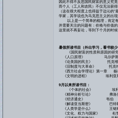
因此不得不反思国民财富的意义究竟
而个人（工人和农民）不仅无法获得
（这在很大程度上也得益于边沁的“
学家，其学说也为马克思主义的出现
以上是一个简单的梳理，肯定有很
并需要关注的问题有：价格与价值的
这里就不再妄论，等到下个月的时候
暑假所读书目（外出学习，看书较少
《国民财富的性质和原因的研究》
《人口原理》 马尔萨
《论美国的民主》 托克维
《旧制度与大革命》 托克
《西方社会学理论》第一章 杨
《文明的进程》 埃利亚
9月以来所读书目：
《个体的社会》 埃利
《精神分析引论》 弗洛
《经济通史》 韦伯
《解读亚当斯密》 巴特
《人类学是什么》 王铭
《文化、权力与国家》 杜