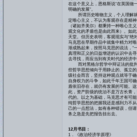
在这个意义上，恩格斯说“在英国做
明确的发展”。
所谓历史唯物主义，个人理解就是
定唯心主义，不认为客观存在是精神
（诸如齐美尔）都秉持一种唯心主义
观文化的矛盾也是由此而来）。如此
天堂。但历史表明，客观现实与“绝
马克思在早期作品中就集中精力对唯
渐成熟起来，按照马克思的说法，“
真理和正义的日益增进的认识中去寻
去寻找，而应当到有关时代的经济中
而对黑格尔哲学中辩证法的批判性
些哲学思想倾向于用静止的、孤立的
级社会而言，坚持这种观点就等于确
自身权力的斗争，如此千年王国可确
盾依旧存在，就仍有发展的可能。这
此，资产阶级的统治不是万古长青，
代的。以之为基础，马克思才有可能
纯哲学思想的把握我还是感到力不从
己的一点想法，如有各种错误，但请
务之急是先把报告挂出去。
12月书目：
1．《政治经济学原理》