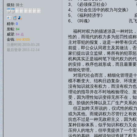
3、《必须保卫社会》 
级别:
骑士
4、《社会生活中的权力与交换
5、《福利经济学》 庇
6、《叫魂》 孔飞
精华:
0
发帖:
84
福柯对权力的描述涉及一种对比，
威望:
84 点
性的，而现代的权力多为惩罚性或称
金钱:
840 RMB
主对罪犯的报复，这是一种带有仪式
注册时间:2010-03-28
前提，即公众认同君主及其做法，否
最后登录:2011-12-14
家们提出设立监狱，将所有的犯罪惩
机构其实正是福柯笔下现代权力的代
的安排，秩序也就形成，而且最重要
精细化管理。
对现代社会而言，精细化管理是十
模不断变大、结构日趋复杂、环境更
没有知识就没有权力，而没有权力也
理论的指导并在不时地检验理论、发
受，因为理性知识变得无所不在，知
造、阶级的升降以及工厂生产关系的
但正如昨天所说的，仪式性的权力
或为其他。而规训权力尽管行之有效
抗也不过是一种无政府主义，因为权
某种目标体系，似乎知识和权力又会
压抑人的地方，但毕竟提供了一个安
运作的基础。福柯说知识造就了权力