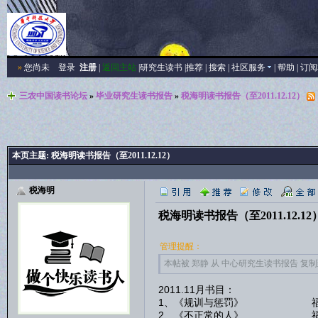
»
您尚未
登录
注册
|
返回主站
|
研究生读书
|
推荐
|
搜索
|
社区服务
|
帮助
|
订阅
三农中国读书论坛
»
毕业研究生读书报告
»
税海明读书报告（至2011.12.12）
本页主题:
税海明读书报告（至2011.12.12）
税海明
税海明读书报告（至2011.12.12
管理提醒：
本帖被 郑静 从 中心研究生读书报告 复制到本区
2011.11月书目：
1、《规训与惩罚》 福
2、《不正常的人》 福