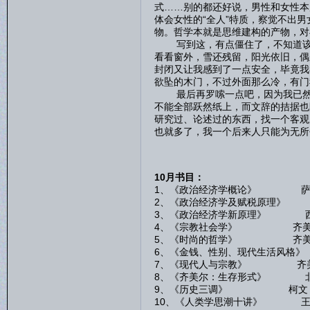
式……别的都还好说，男性和女性本
体会女性的“全人”特质，察觉不出
物。哲学本就是思维建构的产物，对
写到这，有点僵住了，不知道该如
看看窗外，雪还残留，阳光依旧，偶
封闭又让我感到了一点安全，毕竟我
欲坠的木门，不过外面那么冷，有门
最后再罗嗦一点吧，因为我已然感
不能全部跃然纸上，而文辞的拮据也
研究过、论述过的东西，找一个客观
也就多了，我一个后来人只能为无所
10月书目：
1、《政治经济学概论》 萨
2、《政治经济学及赋税原理》
3、《政治经济学新原理》 
4、《宗教社会学》 齐美
5、《时尚的哲学》 齐美
6、《金钱、性别、现代生活风格
7、《现代人与宗教》 齐
8、《齐美尔：生存形式》 
9、《历史三调》 柯文
10、《人类学思潮十讲》 王