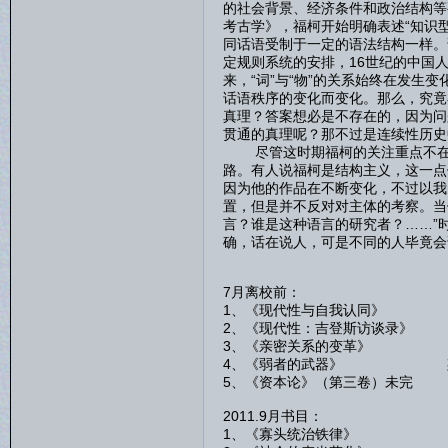
的社会背景、经济条件和政治结构等
考古学》，福柯开始明确表述“知识
同话语受制于一定的语法结构一样。
定规则系统的安排，16世纪的中国
来，“词”与“物”的关系始终在发生
话语秩序的变化而变化。那么，究竟
真理？答案想必是不存在的，因为问
贯通的真理呢？那不过是连续性历史
尽管这时期福柯的关注重点不在于
路。有人说福柯是结构主义，这一点
因为他的作品在不断变化，不过以我
置，但是并不反对对主体的考察。当
言？谁是这种语言的研究者？……”
确，话在说人，可是不同的人毕竟会
7月离校前：
1、《现代性与自我认同》
2、《现代性：吉登斯访谈录》
3、《亲密关系的变革》 
4、《弱者的武器》 斯
5、《资本论》（第三卷）未
2011.9月书目：
1、《寡头统治铁律》 