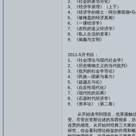
2、《社会的麦当劳化》 
3、《经济学原理》（上下）
4、《经济学的骑士：阿尔弗雷德•
5、《被掩盖的经济真相》 
6、《一课经济学》 黑
7、《农民的道义经济学》
8、《私人生活的变革》 
9、《疯癫与文明》 
2011-5月书目：
1、《社会理论与现代社会
2、《历史唯物主义的当代批
3、《批判的社会学导论
4、《民族—国家与暴力
5、《超越左与右》 
6、《自反性现代化》
7、《现代性的后果》
8、《石器时代经济学》
9、《资本论》（第二卷
从开始读书到现在，也算接触过一
受。尽管吉登斯论述的东西很多，涉
连贯的感觉。从开始对经典三大家的
研究，你会看到理论框架的作用和概