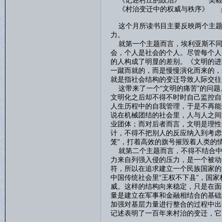
《记述村庄的政治》 吴
《村治变迁中的权威与秩序》 
这个月所读书目主要反映两个主题，
力。
就第一个主题而言，埃利亚斯不同
会，个人是社会的个人。尽管每个人
的人构成了明显的差别。《文明的进
一蹴而就的，而是慢慢演化而来的，
就是指社会结构的变迁导致人际交往
这带来了一个“文明的痛苦”的问题
文明化之后却不得不时时自己监控自
人生历程中的自我管理，于是不再能
说在机械团结的社会里，人与人之间
业团体；而对后者而言，文明是理性
计，不得不把别人的反应纳入到考虑
笼”，打着高效的旗号摧毁着人类的
就第二个主题而言，不得不结合中
力来自列强入侵的压力，是一个被动
符，所以在追求建立一个民族国家的
中国传统社会里“王权不下县”，国
威。这样的结构向来稳定，只是在面
量是建立在军事和金融相结合的基础
加强对基层力量进行整合的过程中出
记述表明了一百年来村治的变迁，它