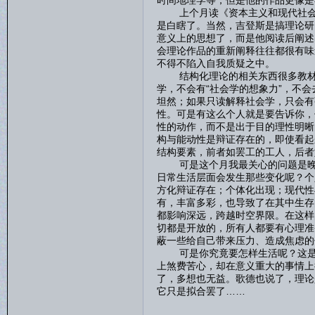
时间地理学等，但是他的作品更像是
上个月读《资本主义和现代社会理
是白瞎了。当然，吉登斯是搞理论研
意义上的思想了，而是他阅读后阐述
会理论作品的重新阐释往往都很有味
不得不陷入自我质疑之中。
结构化理论的相关东西很多教材里
学，不会有“社会学的想象力”，不
坦然；如果只读解释社会学，只会有
性。可是有这么个人就是要告诉你，
性的动作，而不是出于目的理性明晰
构与能动性是辩证存在的，即使看起
结构要素，前者如罢工的工人，后者
可是这个月我最关心的问题是晚期
日常生活层面会发生那些变化呢？个
方化辩证存在；个体化出现；现代性
有，丰富多彩，也导致了在其中生存
都影响深远，跨越时空界限。在这样
切都是开放的，所有人都要有心理准
蔽一些给自己带来压力、造成焦虑的
可是你究竟要怎样生活呢？这是一
上煞费苦心，却在意义重大的事情上
了，多想也无益。歌德也说了，理论
它只是拟合罢了……