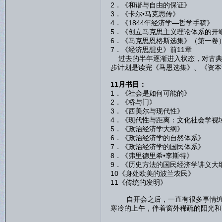
2．《和谐与自由的保
3．《卡尔•马克思传
4．《1844年经济学—哲
5．《创立马克思主义理论体系
6．《马克思恩格斯选集》（
7．《经济思想史》前11章 
过去的半年逐渐进入状态，对古典
步计划是读完《马恩选集》、《资本
11月书目：
1．《社会是如何可能
2．《桥与门》
3．《西美尔与现代
4．《现代性与距离：文化社会学
5．《政治经济学大纲
6．《政治经济学的自然
7．《政治经济学的国民
8．《弗里德里希•李斯特
9．《历史方法的国民经济学
10《身处欧美的波兰农民
11《传统的发明》 
自开会之后，一直有很多事情缠身
寒冷的上午，伴着窗外稀疏的阳光和
（一