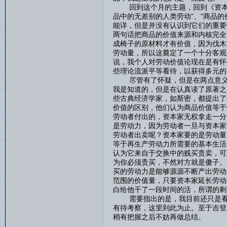
回到这个月的主题，回到《资本论
品中的无差别的人类劳动”、“商品
能详，但是并没有认识到它们的重要
两句话把商品的价值来源和内核完全
成椅子的原材料才有价值，因为伐木
劳动量，所以这奠定了一个十分客观
说，我个人对劳动价值论现在是有怀
些理论流派平等看待，以获得多元的
尽管有了怀疑，但是在两点意义上
我是知道的，但是在认真读了原著之
些古典经济学家，如斯密，都提出了
价值的区别，他们认为商品价值等于
劳动者付出的，资本家无权拿走一分
是劳动力，因为劳动者一旦与资本家
劳动者出卖呢？资本家要的是劳动量
等于再生产劳动力所需要的基本生活
认为它来自于交换中的贱买贵卖，可
为你必须贵买，不然对方就是傻子。
买的劳动力是能够源源不断产出劳动
范围的价值量，只要资本家延长劳动
白给他干了一段时间的活，所谓的
需要指出的是，我目前还只是看到
有待考察，这里到此为止。至于吉登
稍有把握之后不妨再做总结。