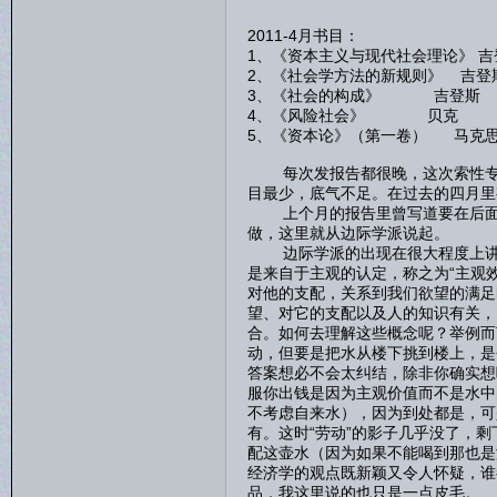
2011-4月书目：
1、《资本主义与现代社会理论》 吉
2、《社会学方法的新规则》 吉登
3、《社会的构成》 吉登斯
4、《风险社会》 贝克
5、《资本论》（第一卷） 马克
每次发报告都很晚，这次索性专门
目最少，底气不足。在过去的四月里
上个月的报告里曾写道要在后面的
做，这里就从边际学派说起。
边际学派的出现在很大程度上讲是
是来自于主观的认定，称之为“主观
对他的支配，关系到我们欲望的满足
望、对它的支配以及人的知识有关，
合。如何去理解这些概念呢？举例而
动，但要是把水从楼下挑到楼上，是
答案想必不会太纠结，除非你确实想
服你出钱是因为主观价值而不是水中
不考虑自来水），因为到处都是，可
有。这时“劳动”的影子几乎没了，
配这壶水（因为如果不能喝到那也是
经济学的观点既新颖又令人怀疑，谁
品，我这里说的也只是一点皮毛。