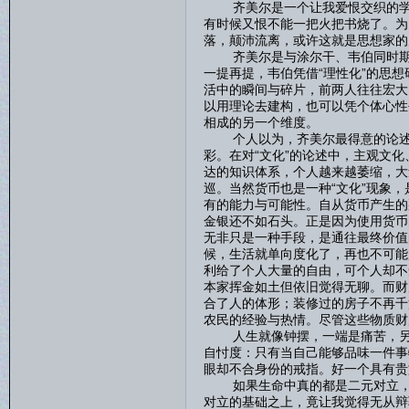
齐美尔是一个让我爱恨交织的学者
有时候又恨不能一把火把书烧了。为
落，颠沛流离，或许这就是思想家的
齐美尔是与涂尔干、韦伯同时期的
一提再提，韦伯凭借“理性化”的思想
活中的瞬间与碎片，前两人往往宏大
以用理论去建构，也可以凭个体心性
相成的另一个维度。
个人以为，齐美尔最得意的论述应该
彩。在对“文化”的论述中，主观文
达的知识体系，个人越来越萎缩，大
巡。当然货币也是一种“文化”现象
有的能力与可能性。自从货币产生的
金银还不如石头。正是因为使用货币
无非只是一种手段，是通往最终价值
候，生活就单向度化了，再也不可能
利给了个人大量的自由，可个人却不
本家挥金如土但依旧觉得无聊。而财
合了人的体形；装修过的房子不再千
农民的经验与热情。尽管这些物质财
人生就像钟摆，一端是痛苦，另一
自忖度：只有当自己能够品味一件事
眼却不合身份的戒指。好一个具有贵
如果生命中真的都是二元对立，那
对立的基础之上，竟让我觉得无从辩