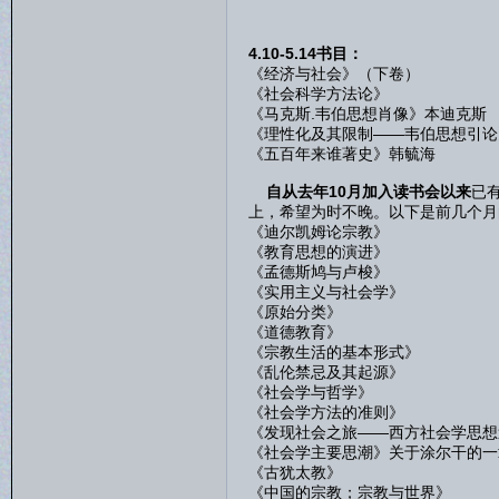
4.10-5.14书目：
《经济与社会》（下卷）
《社会科学方法论》
《马克斯.韦伯思想肖像》本迪克斯
《理性化及其限制——韦伯思想引论
《五百年来谁著史》韩毓海
自从去年10月加入读书会以来
已
上，希望为时不晚。以下是前几个月
《迪尔凯姆论宗教》
《教育思想的演进》
《孟德斯鸠与卢梭》
《实用主义与社会学》
《原始分类》
《道德教育》
《宗教生活的基本形式》
《乱伦禁忌及其起源》
《社会学与哲学》
《社会学方法的准则》
《发现社会之旅——西方社会学思想
《社会学主要思潮》关于涂尔干的一
《古犹太教》
《中国的宗教；宗教与世界》