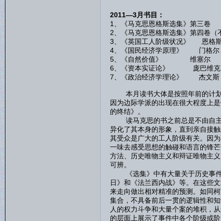
2011—3月书目：
1、《马克思恩格斯选集》第三卷
2、《马克思恩格斯选集》第四卷（
3、《英国工人阶级状况》 恩格
4、《国民经济学原理》 门格尔
5、《自然价值》 维塞尔
6、《资本实证论》 庞巴维克
7、《政治经济学理论》 杰文斯
本月读书大体是按照年前的计划在
因为边际学派的出现在很大程度上是
的终结》。
读马克思的书之前总是不由自主地
异化了其本身的形象，直到亲自接触
其受众是广大的工人阶级有关。因为
一味去感受思想的触碰和语言的锋芒
方法、历史唯物主义和辩证唯物主义
可辨。
《选集》中有大量关于历史事件的
日》和《法兰西内战》等。在这些文
来走向做出相对精准的预测。如同柯
集合，不具备前后一贯的逻辑性和知
人的权力斗争和大量个案的堆积，从
的层面上展示了事件中各个阶级或阶