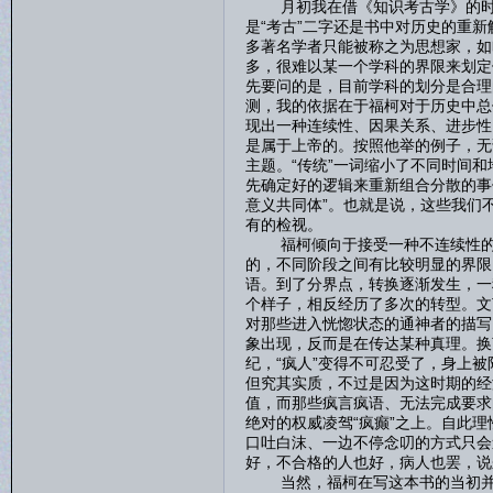
月初我在借《知识考古学》的时候
是“考古”二字还是书中对历史的重
多著名学者只能被称之为思想家，如
多，很难以某一个学科的界限来划定
先要问的是，目前学科的划分是合理
测，我的依据在于福柯对于历史中总
现出一种连续性、因果关系、进步性
是属于上帝的。按照他举的例子，无论
主题。“传统”一词缩小了不同时间和
先确定好的逻辑来重新组合分散的事
意义共同体”。也就是说，这些我们
有的检视。
福柯倾向于接受一种不连续性的、
的，不同阶段之间有比较明显的界限
语。到了分界点，转换逐渐发生，一
个样子，相反经历了多次的转型。文
对那些进入恍惚状态的通神者的描写
象出现，反而是在传达某种真理。换
纪，“疯人”变得不可忍受了，身上被
但究其实质，不过是因为这时期的经
值，而那些疯言疯语、无法完成要求
绝对的权威凌驾“疯癫”之上。自此
口吐白沫、一边不停念叨的方式只会
好，不合格的人也好，病人也罢，说
当然，福柯在写这本书的当初并没