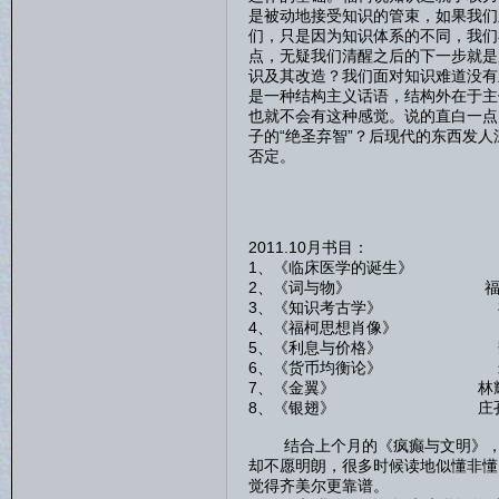
是被动地接受知识的管束，如果我们
们，只是因为知识体系的不同，我们
点，无疑我们清醒之后的下一步就是
识及其改造？我们面对知识难道没有
是一种结构主义话语，结构外在于主
也就不会有这种感觉。说的直白一点
子的“绝圣弃智”？后现代的东西发
否定。
2011.10月书目：
1、《临床医学的诞生》
2、《词与物》 福
3、《知识考古学》 
4、《福柯思想肖像》 
5、《利息与价格》 魏
6、《货币均衡论》 米
7、《金翼》 林耀
8、《银翅》 庄孔
结合上个月的《疯癫与文明》，福
却不愿明朗，很多时候读地似懂非懂
觉得齐美尔更靠谱。