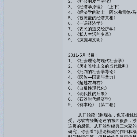
2、《社会的麦当劳化》 
3、《经济学原理》（上下）
4、《经济学的骑士：阿尔弗雷德•
5、《被掩盖的经济真相》 
6、《一课经济学》 黑
7、《农民的道义经济学》
8、《私人生活的变革》 
9、《疯癫与文明》 
2011-5月书目：
1、《社会理论与现代社会
2、《历史唯物主义的当代批
3、《批判的社会学导论
4、《民族—国家与暴力
5、《超越左与右》 
6、《自反性现代化》
7、《现代性的后果》
8、《石器时代经济学》
9、《资本论》（第二卷
从开始读书到现在，也算接触过一
受。尽管吉登斯论述的东西很多，涉
连贯的感觉。从开始对经典三大家的
研究，你会看到理论框架的作用和概