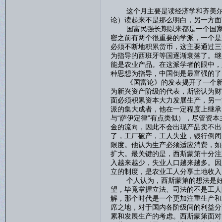
这个月主要是读经济学和齐美尔，
论）读起来不是那么明白，另一方面
国富民强长期以来都是一个国家所
密之前有两个很重要的学派，一个是
必须不断地积累货币，这主要通过三
为指导的西班牙等国逐渐衰落了。继
能是农业产品。在这派学者的眼中，
种思想为指导，中国倒是最富强的了
《国富论》的发表揭开了一个新的
为新兴资产阶级的代表，斯密认为财
面必须积累资本大力发展生产，另一
派的集大成者，他在一定程度上继承
与“萨伊定律”有点类似），尽管资
金的流向，因此不会出现产品卖不出
了，工厂破产，工人失业，银行倒闭
限度。他认为生产必须适应消费，如
扩大。最关键的是，西斯蒙第十分注
入越来越少，失业人口越来越多。因
立的制度，是农业工人分享土地收入
个人认为，西斯蒙第的想法是好的
望，毕竟掌握立法、司法的不是工人
解，那个时代是一个更加注重生产和
席之地，对于国内各阶级间的利益分
累和发展生产的考虑。西斯蒙第面对