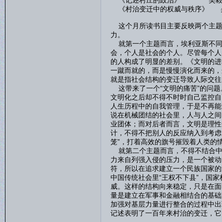
《记述村庄的政治》 吴
《村治变迁中的权威与秩序》 
这个月所读书目主要反映两个主题，
力。
就第一个主题而言，埃利亚斯不同
会，个人是社会的个人。尽管每个人
的人构成了明显的差别。《文明的进
一蹴而就的，而是慢慢演化而来的，
就是指社会结构的变迁导致人际交往
这带来了一个“文明的痛苦”的问题
文明化之后却不得不时时自己监控自
人生历程中的自我管理，于是不再能
说在机械团结的社会里，人与人之间
业团体；而对后者而言，文明是理性
计，不得不把别人的反应纳入到考虑
笼”，打着高效的旗号摧毁着人类的
就第二个主题而言，不得不结合中
力来自列强入侵的压力，是一个被动
符，所以在追求建立一个民族国家的
中国传统社会里“王权不下县”，国
威。这样的结构向来稳定，只是在面
量是建立在军事和金融相结合的基础
加强对基层力量进行整合的过程中出
记述表明了一百年来村治的变迁，它