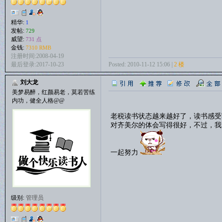
精华:
1
发帖:
729
威望:
731 点
金钱:
7310 RMB
注册时间:2008-04-19
Posted: 2010-11-12 15:06 |
2 楼
最后登录:2017-10-23
刘大龙
美梦易醉，红颜易老，莫若苦练
内功，健全人格@@
老税读书状态越来越好了，读书感受
对齐美尔的体会写得很好，不过，我
一起努力
级别:
管理员