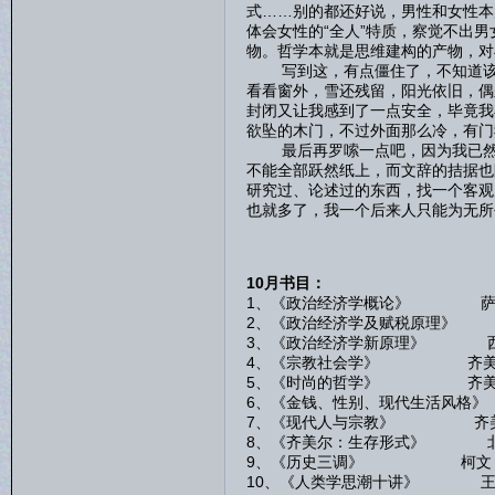
式……别的都还好说，男性和女性本
体会女性的“全人”特质，察觉不出
物。哲学本就是思维建构的产物，对
写到这，有点僵住了，不知道该如
看看窗外，雪还残留，阳光依旧，偶
封闭又让我感到了一点安全，毕竟我
欲坠的木门，不过外面那么冷，有门
最后再罗嗦一点吧，因为我已然感
不能全部跃然纸上，而文辞的拮据也
研究过、论述过的东西，找一个客观
也就多了，我一个后来人只能为无所
10月书目：
1、《政治经济学概论》 萨
2、《政治经济学及赋税原理》
3、《政治经济学新原理》 
4、《宗教社会学》 齐美
5、《时尚的哲学》 齐美
6、《金钱、性别、现代生活风格
7、《现代人与宗教》 齐
8、《齐美尔：生存形式》 
9、《历史三调》 柯文
10、《人类学思潮十讲》 王