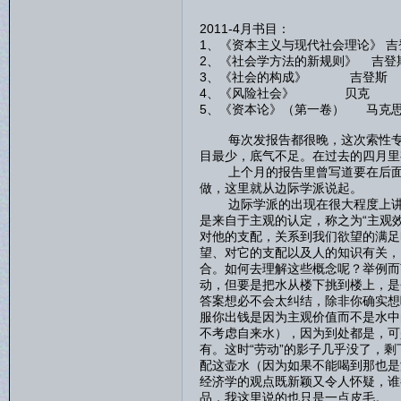
2011-4月书目：
1、《资本主义与现代社会理论》 吉
2、《社会学方法的新规则》 吉登
3、《社会的构成》 吉登斯
4、《风险社会》 贝克
5、《资本论》（第一卷） 马克
每次发报告都很晚，这次索性专门
目最少，底气不足。在过去的四月里
上个月的报告里曾写道要在后面的
做，这里就从边际学派说起。
边际学派的出现在很大程度上讲是
是来自于主观的认定，称之为“主观
对他的支配，关系到我们欲望的满足
望、对它的支配以及人的知识有关，
合。如何去理解这些概念呢？举例而
动，但要是把水从楼下挑到楼上，是
答案想必不会太纠结，除非你确实想
服你出钱是因为主观价值而不是水中
不考虑自来水），因为到处都是，可
有。这时“劳动”的影子几乎没了，
配这壶水（因为如果不能喝到那也是
经济学的观点既新颖又令人怀疑，谁
品，我这里说的也只是一点皮毛。