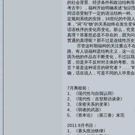
的社会背景、经济条件和政治结构等
考古学》，福柯开始明确表述“知识
同话语受制于一定的语法结构一样。
定规则系统的安排，16世纪的中国
来，“词”与“物”的关系始终在发生
话语秩序的变化而变化。那么，究竟
真理？答案想必是不存在的，因为问
贯通的真理呢？那不过是连续性历史
尽管这时期福柯的关注重点不在于
路。有人说福柯是结构主义，这一点
因为他的作品在不断变化，不过以我
置，但是并不反对对主体的考察。当
言？谁是这种语言的研究者？……”
确，话在说人，可是不同的人毕竟会
7月离校前：
1、《现代性与自我认同》
2、《现代性：吉登斯访谈录》
3、《亲密关系的变革》 
4、《弱者的武器》 斯
5、《资本论》（第三卷）未
2011.9月书目：
1、《寡头统治铁律》 