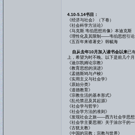
4.10-5.14书目：
《经济与社会》（下卷）
《社会科学方法论》
《马克斯.韦伯思想肖像》本迪克斯
《理性化及其限制——韦伯思想引论
《五百年来谁著史》韩毓海
自从去年10月加入读书会以来
已
上，希望为时不晚。以下是前几个月
《迪尔凯姆论宗教》
《教育思想的演进》
《孟德斯鸠与卢梭》
《实用主义与社会学》
《原始分类》
《道德教育》
《宗教生活的基本形式》
《乱伦禁忌及其起源》
《社会学与哲学》
《社会学方法的准则》
《发现社会之旅——西方社会学思想
《社会学主要思潮》关于涂尔干的一
《古犹太教》
《中国的宗教；宗教与世界》