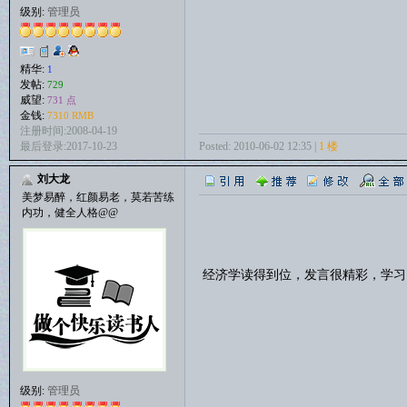
级别:
管理员
精华:
1
发帖:
729
威望:
731 点
金钱:
7310 RMB
注册时间:2008-04-19
Posted: 2010-06-02 12:35 |
1 楼
最后登录:2017-10-23
刘大龙
美梦易醉，红颜易老，莫若苦练
内功，健全人格@@
经济学读得到位，发言很精彩，学
级别:
管理员