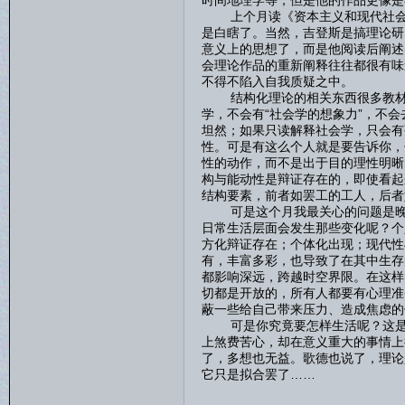
时间地理学等，但是他的作品更像是
上个月读《资本主义和现代社会理
是白瞎了。当然，吉登斯是搞理论研
意义上的思想了，而是他阅读后阐述
会理论作品的重新阐释往往都很有味
不得不陷入自我质疑之中。
结构化理论的相关东西很多教材里
学，不会有“社会学的想象力”，不
坦然；如果只读解释社会学，只会有
性。可是有这么个人就是要告诉你，
性的动作，而不是出于目的理性明晰
构与能动性是辩证存在的，即使看起
结构要素，前者如罢工的工人，后者
可是这个月我最关心的问题是晚期
日常生活层面会发生那些变化呢？个
方化辩证存在；个体化出现；现代性
有，丰富多彩，也导致了在其中生存
都影响深远，跨越时空界限。在这样
切都是开放的，所有人都要有心理准
蔽一些给自己带来压力、造成焦虑的
可是你究竟要怎样生活呢？这是一
上煞费苦心，却在意义重大的事情上
了，多想也无益。歌德也说了，理论
它只是拟合罢了……