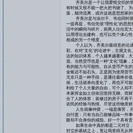
齐美尔是一个让我爱恨交织的学者
有时候又恨不能一把火把书烧了。为
落，颠沛流离，或许这就是思想家的
齐美尔是与涂尔干、韦伯同时期的
一提再提，韦伯凭借“理性化”的思想
活中的瞬间与碎片，前两人往往宏大
以用理论去建构，也可以凭个体心性
相成的另一个维度。
个人以为，齐美尔最得意的论述应该
彩。在对“文化”的论述中，主观文
达的知识体系，个人越来越萎缩，大
巡。当然货币也是一种“文化”现象
有的能力与可能性。自从货币产生的
金银还不如石头。正是因为使用货币
无非只是一种手段，是通往最终价值
候，生活就单向度化了，再也不可能
利给了个人大量的自由，可个人却不
本家挥金如土但依旧觉得无聊。而财
合了人的体形；装修过的房子不再千
农民的经验与热情。尽管这些物质财
人生就像钟摆，一端是痛苦，另一
自忖度：只有当自己能够品味一件事
眼却不合身份的戒指。好一个具有贵
如果生命中真的都是二元对立，那
对立的基础之上，竟让我觉得无从辩