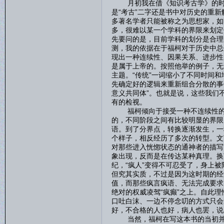
月初我在借《知识考古学》的时候
是“考古”二字还是书中对历史的重
多著名学者只能被称之为思想家，如
多，很难以某一个学科的界限来划定
先要问的是，目前学科的划分是合理
测，我的依据在于福柯对于历史中总
现出一种连续性、因果关系、进步性
是属于上帝的。按照他举的例子，无论
主题。“传统”一词缩小了不同时间和
先确定好的逻辑来重新组合分散的事
意义共同体”。也就是说，这些我们
有的检视。
福柯倾向于接受一种不连续性的、
的，不同阶段之间有比较明显的界限
语。到了分界点，转换逐渐发生，一
个样子，相反经历了多次的转型。文
对那些进入恍惚状态的通神者的描写
象出现，反而是在传达某种真理。换
纪，“疯人”变得不可忍受了，身上被
但究其实质，不过是因为这时期的经
值，而那些疯言疯语、无法完成要求
绝对的权威凌驾“疯癫”之上。自此
口吐白沫、一边不停念叨的方式只会
好，不合格的人也好，病人也罢，说
当然，福柯在写这本书的当初并没