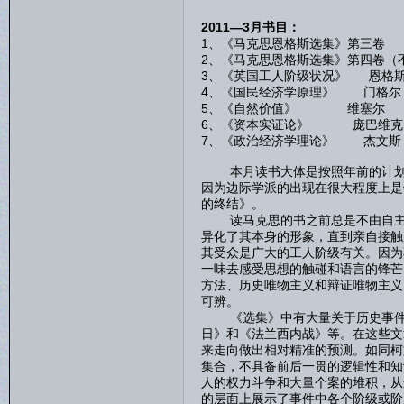
2011—3月书目：
1、《马克思恩格斯选集》第三卷
2、《马克思恩格斯选集》第四卷（
3、《英国工人阶级状况》 恩格
4、《国民经济学原理》 门格尔
5、《自然价值》 维塞尔
6、《资本实证论》 庞巴维克
7、《政治经济学理论》 杰文斯
本月读书大体是按照年前的计划在
因为边际学派的出现在很大程度上是
的终结》。
读马克思的书之前总是不由自主地
异化了其本身的形象，直到亲自接触
其受众是广大的工人阶级有关。因为
一味去感受思想的触碰和语言的锋芒
方法、历史唯物主义和辩证唯物主义
可辨。
《选集》中有大量关于历史事件的
日》和《法兰西内战》等。在这些文
来走向做出相对精准的预测。如同柯
集合，不具备前后一贯的逻辑性和知
人的权力斗争和大量个案的堆积，从
的层面上展示了事件中各个阶级或阶