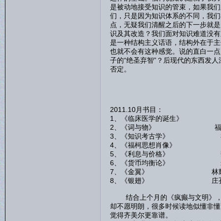
是被动地接受知识的管束，如果我们
们，只是因为知识体系的不同，我们
点，无疑我们清醒之后的下一步就是
识及其改造？我们面对知识难道没有
是一种结构主义话语，结构外在于主
也就不会有这种感觉。说的直白一点
子的“绝圣弃智”？后现代的东西发
否定。
2011.10月书目：
1、《临床医学的诞生》
2、《词与物》 福
3、《知识考古学》 
4、《福柯思想肖像》 
5、《利息与价格》 魏
6、《货币均衡论》 米
7、《金翼》 林耀
8、《银翅》 庄孔
结合上个月的《疯癫与文明》，福
却不愿明朗，很多时候读地似懂非懂
觉得齐美尔更靠谱。