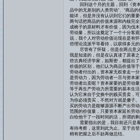
回到这个月的主题，回到《资本论
品中的无差别的人类劳动”、“商品
能详，但是并没有认识到它们的重要
两句话把商品的价值来源和内核完全
成椅子的原材料才有价值，因为伐木
劳动量，所以这奠定了一个十分客观
说，我个人对劳动价值论现在是有怀
些理论流派平等看待，以获得多元的
尽管有了怀疑，但是在两点意义上
我是知道的，但是在认真读了原著之
些古典经济学家，如斯密，都提出了
价值的区别，他们认为商品价值等于
劳动者付出的，资本家无权拿走一分
是劳动力，因为劳动者一旦与资本家
劳动者出卖呢？资本家要的是劳动量
等于再生产劳动力所需要的基本生活
认为它来自于交换中的贱买贵卖，可
为你必须贵买，不然对方就是傻子。
买的劳动力是能够源源不断产出劳动
范围的价值量，只要资本家延长劳动
白给他干了一段时间的活，所谓的
需要指出的是，我目前还只是看到
有待考察，这里到此为止。至于吉登
稍有把握之后不妨再做总结。