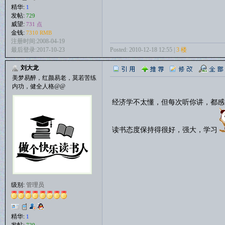
精华:
1
发帖:
729
威望:
731 点
金钱:
7310 RMB
注册时间:2008-04-19
Posted: 2010-12-18 12:55 |
3 楼
最后登录:2017-10-23
刘大龙
美梦易醉，红颜易老，莫若苦练
内功，健全人格@@
经济学不太懂，但每次听你讲，都感
读书态度保持得很好，强大，学习
级别:
管理员
精华:
1
发帖:
729