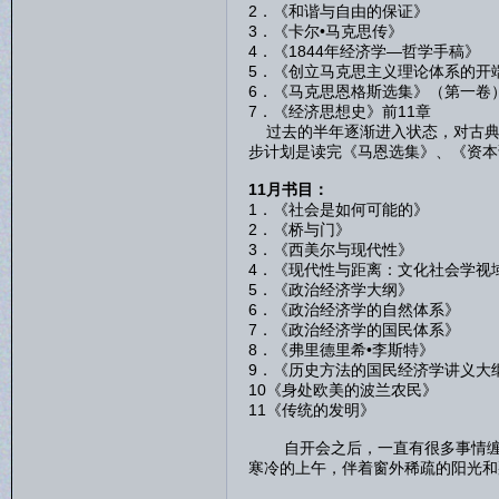
2．《和谐与自由的保
3．《卡尔•马克思传
4．《1844年经济学—哲
5．《创立马克思主义理论体系
6．《马克思恩格斯选集》（
7．《经济思想史》前11章 
过去的半年逐渐进入状态，对古典
步计划是读完《马恩选集》、《资本
11月书目：
1．《社会是如何可能
2．《桥与门》
3．《西美尔与现代
4．《现代性与距离：文化社会学
5．《政治经济学大纲
6．《政治经济学的自然
7．《政治经济学的国民
8．《弗里德里希•李斯特
9．《历史方法的国民经济学
10《身处欧美的波兰农民
11《传统的发明》 
自开会之后，一直有很多事情缠身
寒冷的上午，伴着窗外稀疏的阳光和
（一