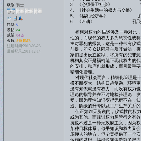
3、《必须保卫社会》 
级别:
骑士
4、《社会生活中的权力与交换
5、《福利经济学》 庇
6、《叫魂》 孔飞
精华:
0
发帖:
84
福柯对权力的描述涉及一种对比，
威望:
84 点
性的，而现代的权力多为惩罚性或称
金钱:
840 RMB
主对罪犯的报复，这是一种带有仪式
注册时间:2010-03-28
前提，即公众认同君主及其做法，否
最后登录:2011-12-14
家们提出设立监狱，将所有的犯罪惩
机构其实正是福柯笔下现代权力的代
的安排，秩序也就形成，而且最重要
精细化管理。
对现代社会而言，精细化管理是十
模不断变大、结构日趋复杂、环境更
没有知识就没有权力，而没有权力也
理论的指导并在不时地检验理论、发
受，因为理性知识变得无所不在，知
造、阶级的升降以及工厂生产关系的
但正如昨天所说的，仪式性的权力
或为其他。而规训权力尽管行之有效
抗也不过是一种无政府主义，因为权
某种目标体系，似乎知识和权力又会
压抑人的地方，但毕竟提供了一个安
运作的基础。福柯说知识造就了权力