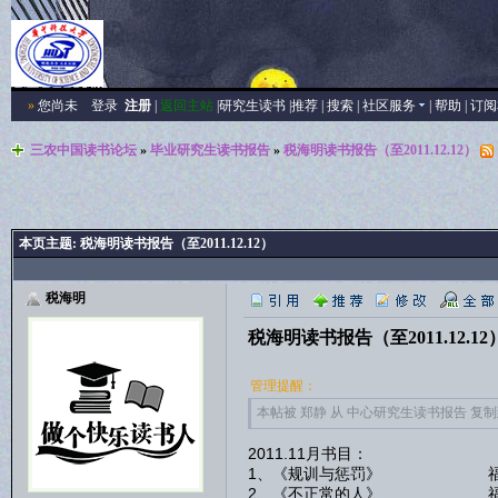
»
您尚未
登录
注册
|
返回主站
|
研究生读书
|
推荐
|
搜索
|
社区服务
|
帮助
|
订阅
三农中国读书论坛
»
毕业研究生读书报告
»
税海明读书报告（至2011.12.12）
本页主题:
税海明读书报告（至2011.12.12）
税海明
税海明读书报告（至2011.12.12
管理提醒：
本帖被 郑静 从 中心研究生读书报告 复制到本区
2011.11月书目：
1、《规训与惩罚》 福
2、《不正常的人》 福