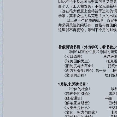
因此不得不反思国民财富的意义究竟
而个人（工人和农民）不仅无法获得
（这在很大程度上也得益于边沁的“
学家，其学说也为马克思主义的出现
以上是一个简单的梳理，肯定有很
并需要关注的问题有：价格与价值的
这里就不再妄论，等到下个月的时候
暑假所读书目（外出学习，看书较少
《国民财富的性质和原因的研究》
《人口原理》 马尔萨
《论美国的民主》 托克维
《旧制度与大革命》 托克
《西方社会学理论》第一章 杨
《文明的进程》 埃利亚
9月以来所读书目：
《个体的社会》 埃利
《精神分析引论》 弗洛
《经济通史》 韦伯
《解读亚当斯密》 巴特
《人类学是什么》 王铭
《文化、权力与国家》 杜