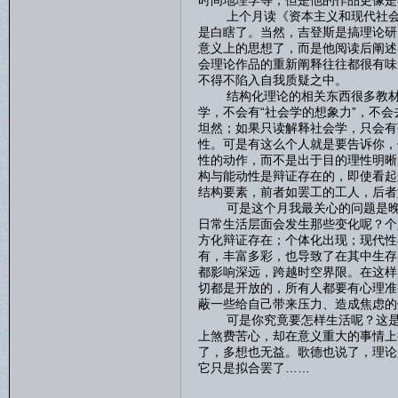
时间地理学等，但是他的作品更像是
上个月读《资本主义和现代社会理
是白瞎了。当然，吉登斯是搞理论研
意义上的思想了，而是他阅读后阐述
会理论作品的重新阐释往往都很有味
不得不陷入自我质疑之中。
结构化理论的相关东西很多教材里
学，不会有“社会学的想象力”，不
坦然；如果只读解释社会学，只会有
性。可是有这么个人就是要告诉你，
性的动作，而不是出于目的理性明晰
构与能动性是辩证存在的，即使看起
结构要素，前者如罢工的工人，后者
可是这个月我最关心的问题是晚期
日常生活层面会发生那些变化呢？个
方化辩证存在；个体化出现；现代性
有，丰富多彩，也导致了在其中生存
都影响深远，跨越时空界限。在这样
切都是开放的，所有人都要有心理准
蔽一些给自己带来压力、造成焦虑的
可是你究竟要怎样生活呢？这是一
上煞费苦心，却在意义重大的事情上
了，多想也无益。歌德也说了，理论
它只是拟合罢了……