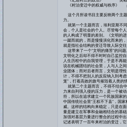
《记述村庄的政治》 吴
《村治变迁中的权威与秩序》 
这个月所读书目主要反映两个主题，
力。
就第一个主题而言，埃利亚斯不同
会，个人是社会的个人。尽管每个人
的人构成了明显的差别。《文明的进
一蹴而就的，而是慢慢演化而来的，
就是指社会结构的变迁导致人际交往
这带来了一个“文明的痛苦”的问题
文明化之后却不得不时时自己监控自
人生历程中的自我管理，于是不再能
说在机械团结的社会里，人与人之间
业团体；而对后者而言，文明是理性
计，不得不把别人的反应纳入到考虑
笼”，打着高效的旗号摧毁着人类的
就第二个主题而言，不得不结合中
力来自列强入侵的压力，是一个被动
符，所以在追求建立一个民族国家的
中国传统社会里“王权不下县”，国
威。这样的结构向来稳定，只是在面
量是建立在军事和金融相结合的基础
加强对基层力量进行整合的过程中出
记述表明了一百年来村治的变迁，它