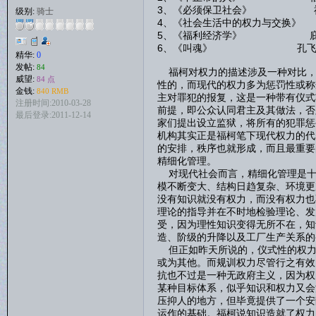
3、《必须保卫社会》 
级别:
骑士
4、《社会生活中的权力与交换
5、《福利经济学》 庇
6、《叫魂》 孔飞
精华:
0
发帖:
84
福柯对权力的描述涉及一种对比，
威望:
84 点
性的，而现代的权力多为惩罚性或称
金钱:
840 RMB
主对罪犯的报复，这是一种带有仪式
注册时间:2010-03-28
前提，即公众认同君主及其做法，否
最后登录:2011-12-14
家们提出设立监狱，将所有的犯罪惩
机构其实正是福柯笔下现代权力的代
的安排，秩序也就形成，而且最重要
精细化管理。
对现代社会而言，精细化管理是十
模不断变大、结构日趋复杂、环境更
没有知识就没有权力，而没有权力也
理论的指导并在不时地检验理论、发
受，因为理性知识变得无所不在，知
造、阶级的升降以及工厂生产关系的
但正如昨天所说的，仪式性的权力
或为其他。而规训权力尽管行之有效
抗也不过是一种无政府主义，因为权
某种目标体系，似乎知识和权力又会
压抑人的地方，但毕竟提供了一个安
运作的基础。福柯说知识造就了权力