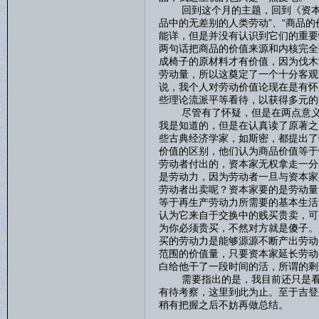
回到这个月的主题，回到《资本论
品中的无差别的人类劳动”、“商品
能详，但是并没有认识到它们的重要
两句话把商品的价值来源和内核完全
成椅子的原材料才有价值，因为伐木
劳动量，所以这奠定了一个十分客观
说，我个人对劳动价值论现在是有怀
些理论流派平等看待，以获得多元的
尽管有了怀疑，但是在两点意义上
我是知道的，但是在认真读了原著之
些古典经济学家，如斯密，都提出了
价值的区别，他们认为商品价值等于
劳动者付出的，资本家无权拿走一分
是劳动力，因为劳动者一旦与资本家
劳动者出卖呢？资本家要的是劳动量
等于再生产劳动力所需要的基本生活
认为它来自于交换中的贱买贵卖，可
为你必须贵买，不然对方就是傻子。
买的劳动力是能够源源不断产出劳动
范围的价值量，只要资本家延长劳动
白给他干了一段时间的活，所谓的
需要指出的是，我目前还只是看到
有待考察，这里到此为止。至于吉登
稍有把握之后不妨再做总结。