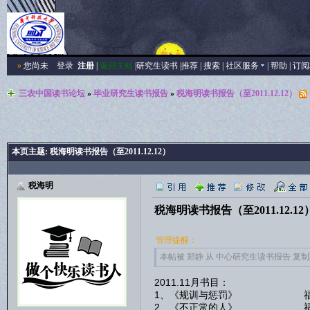
»
您尚未
登录
注册
|
返回主站
|
研究生读书
|
推荐
|
搜索
|
社区服务
|
帮助
|
订阅
三农中国读书论坛
»
毕业研究生读书报告
»
税海明读书报告（至2011.12.12）
本页主题:
税海明读书报告（至2011.12.12）
税海明
税海明读书报告（至2011.12.12
管理提醒：
本帖被 郑静 从 中心研究生读书报告 复制到本区
2011.11月书目：
1、《规训与惩罚》 福
2、《不正常的人》 福