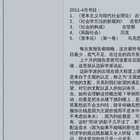
2011-4月书目：
1、《资本主义与现代社会理论》 吉
2、《社会学方法的新规则》 吉登
3、《社会的构成》 吉登斯
4、《风险社会》 贝克
5、《资本论》（第一卷） 马克
每次发报告都很晚，这次索性专门
目最少，底气不足。在过去的四月里
上个月的报告里曾写道要在后面的
做，这里就从边际学派说起。
边际学派的出现在很大程度上讲是
是来自于主观的认定，称之为“主观
对他的支配，关系到我们欲望的满足
望、对它的支配以及人的知识有关，
合。如何去理解这些概念呢？举例而
动，但要是把水从楼下挑到楼上，是
答案想必不会太纠结，除非你确实想
服你出钱是因为主观价值而不是水中
不考虑自来水），因为到处都是，可
有。这时“劳动”的影子几乎没了，
配这壶水（因为如果不能喝到那也是
经济学的观点既新颖又令人怀疑，谁
品，我这里说的也只是一点皮毛。