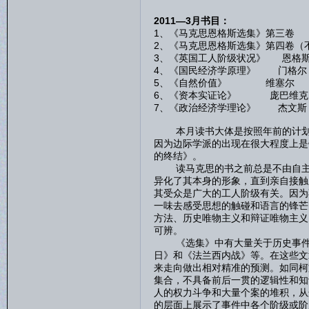
2011—3月书目：
1、《马克思恩格斯选集》第三卷
2、《马克思恩格斯选集》第四卷（
3、《英国工人阶级状况》 恩格
4、《国民经济学原理》 门格尔
5、《自然价值》 维塞尔
6、《资本实证论》 庞巴维克
7、《政治经济学理论》 杰文斯
本月读书大体是按照年前的计划在
因为边际学派的出现在很大程度上是
的终结》。
读马克思的书之前总是不由自主地
异化了其本身的形象，直到亲自接触
其受众是广大的工人阶级有关。因为
一味去感受思想的触碰和语言的锋芒
方法、历史唯物主义和辩证唯物主义
可辨。
《选集》中有大量关于历史事件的
日》和《法兰西内战》等。在这些文
来走向做出相对精准的预测。如同柯
集合，不具备前后一贯的逻辑性和知
人的权力斗争和大量个案的堆积，从
的层面上展示了事件中各个阶级或阶