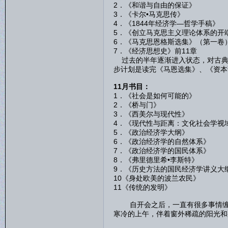
2．《和谐与自由的保
3．《卡尔•马克思传
4．《1844年经济学—哲
5．《创立马克思主义理论体系
6．《马克思恩格斯选集》（
7．《经济思想史》前11章 
过去的半年逐渐进入状态，对古典
步计划是读完《马恩选集》、《资本
11月书目：
1．《社会是如何可能
2．《桥与门》
3．《西美尔与现代
4．《现代性与距离：文化社会学
5．《政治经济学大纲
6．《政治经济学的自然
7．《政治经济学的国民
8．《弗里德里希•李斯特
9．《历史方法的国民经济学
10《身处欧美的波兰农民
11《传统的发明》 
自开会之后，一直有很多事情缠身
寒冷的上午，伴着窗外稀疏的阳光和
（一