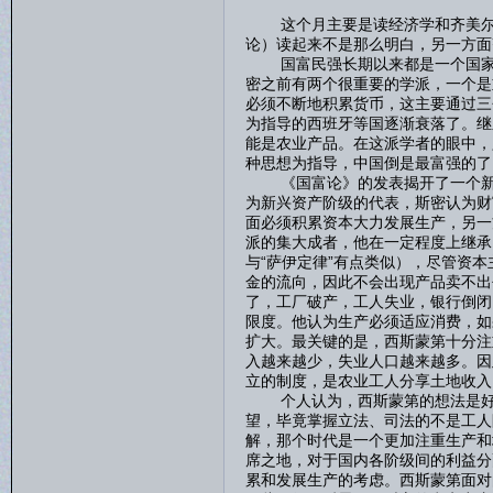
这个月主要是读经济学和齐美尔，
论）读起来不是那么明白，另一方面
国富民强长期以来都是一个国家所
密之前有两个很重要的学派，一个是
必须不断地积累货币，这主要通过三
为指导的西班牙等国逐渐衰落了。继
能是农业产品。在这派学者的眼中，
种思想为指导，中国倒是最富强的了
《国富论》的发表揭开了一个新的
为新兴资产阶级的代表，斯密认为财
面必须积累资本大力发展生产，另一
派的集大成者，他在一定程度上继承
与“萨伊定律”有点类似），尽管资
金的流向，因此不会出现产品卖不出
了，工厂破产，工人失业，银行倒闭
限度。他认为生产必须适应消费，如
扩大。最关键的是，西斯蒙第十分注
入越来越少，失业人口越来越多。因
立的制度，是农业工人分享土地收入
个人认为，西斯蒙第的想法是好的
望，毕竟掌握立法、司法的不是工人
解，那个时代是一个更加注重生产和
席之地，对于国内各阶级间的利益分
累和发展生产的考虑。西斯蒙第面对