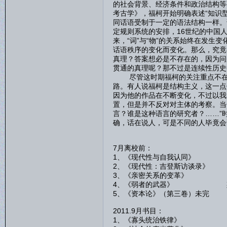
的社会背景、经济条件和政治结构等
考古学》，福柯开始明确表述“知识
同话语受制于一定的语法结构一样。
定规则系统的安排，16世纪的中国
来，“词”与“物”的关系始终在发生
话语秩序的变化而变化。那么，究竟
真理？答案想必是不存在的，因为问
贯通的真理呢？那不过是连续性历史
尽管这时期福柯的关注重点不在于
路。有人说福柯是结构主义，这一点
因为他的作品在不断变化，不过以我
置，但是并不反对对主体的考察。当
言？谁是这种语言的研究者？……”
确，话在说人，可是不同的人毕竟会
7月离校前：
1、《现代性与自我认同》
2、《现代性：吉登斯访谈录》
3、《亲密关系的变革》 
4、《弱者的武器》 斯
5、《资本论》（第三卷）未
2011.9月书目：
1、《寡头统治铁律》 