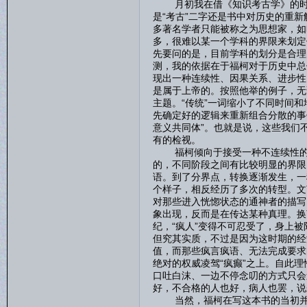
月初我在借《知识考古学》的时候
是“考古”二字还是书中对历史的重
多著名学者只能被称之为思想家，如
多，很难以某一个学科的界限来划定
先要问的是，目前学科的划分是合理
测，我的依据在于福柯对于历史中总
现出一种连续性、因果关系、进步性
是属于上帝的。按照他举的例子，无论
主题。“传统”一词缩小了不同时间和
先确定好的逻辑来重新组合分散的事
意义共同体”。也就是说，这些我们
有的检视。
福柯倾向于接受一种不连续性的、
的，不同阶段之间有比较明显的界限
语。到了分界点，转换逐渐发生，一
个样子，相反经历了多次的转型。文
对那些进入恍惚状态的通神者的描写
象出现，反而是在传达某种真理。换
纪，“疯人”变得不可忍受了，身上被
但究其实质，不过是因为这时期的经
值，而那些疯言疯语、无法完成要求
绝对的权威凌驾“疯癫”之上。自此
口吐白沫、一边不停念叨的方式只会
好，不合格的人也好，病人也罢，说
当然，福柯在写这本书的当初并没