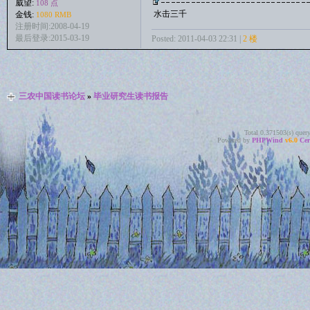
威望:
108 点
水击三千
金钱:
1080 RMB
注册时间:2008-04-19
最后登录:2015-03-19
Posted: 2011-04-03 22:31 |
2 楼
三农中国读书论坛
»
毕业研究生读书报告
Total 0.371503(s) quer
Powered by
PHPWind
v6.0
Cer