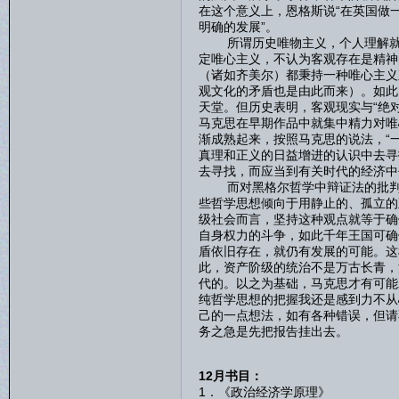
在这个意义上，恩格斯说“在英国做
明确的发展”。
所谓历史唯物主义，个人理解就是
定唯心主义，不认为客观存在是精神
（诸如齐美尔）都秉持一种唯心主义
观文化的矛盾也是由此而来）。如此
天堂。但历史表明，客观现实与“绝
马克思在早期作品中就集中精力对唯
渐成熟起来，按照马克思的说法，“
真理和正义的日益增进的认识中去寻
去寻找，而应当到有关时代的经济中
而对黑格尔哲学中辩证法的批判性
些哲学思想倾向于用静止的、孤立的
级社会而言，坚持这种观点就等于确
自身权力的斗争，如此千年王国可确
盾依旧存在，就仍有发展的可能。这
此，资产阶级的统治不是万古长青，
代的。以之为基础，马克思才有可能
纯哲学思想的把握我还是感到力不从
己的一点想法，如有各种错误，但请
务之急是先把报告挂出去。
12月书目：
1．《政治经济学原理》