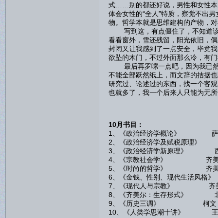
式……别的都还好说，男性和女性本
体会女性的“全人”特质，察觉不出
物。哲学本就是思维建构的产物，对
写到这，有点僵住了，不知道该如
看看窗外，雪还残留，阳光依旧，偶
封闭又让我感到了一点安全，毕竟我
欲坠的木门，不过外面那么冷，有门
最后再罗嗦一点吧，因为我已然感
不能全部跃然纸上，而文辞的拮据也
研究过、论述过的东西，找一个客观
也就多了，我一个后来人只能为无所
10月书目：
1、《政治经济学概论》 萨
2、《政治经济学及赋税原理》
3、《政治经济学新原理》 
4、《宗教社会学》 齐美
5、《时尚的哲学》 齐美
6、《金钱、性别、现代生活风格
7、《现代人与宗教》 齐
8、《齐美尔：生存形式》 
9、《历史三调》 柯文
10、《人类学思潮十讲》 王