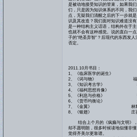
是被动地接受知识的管束，如果我们
们，只是因为知识体系的不同，我们
点，无疑我们清醒之后的下一步就是
识及其改造？我们面对知识难道没有
是一种结构主义话语，结构外在于主
也就不会有这种感觉。说的直白一点
子的“绝圣弃智”？后现代的东西发
否定。
2011.10月书目：
1、《临床医学的诞生》
2、《词与物》 福
3、《知识考古学》 
4、《福柯思想肖像》 
5、《利息与价格》 魏
6、《货币均衡论》 米
7、《金翼》 林耀
8、《银翅》 庄孔
结合上个月的《疯癫与文明》，福
却不愿明朗，很多时候读地似懂非懂
觉得齐美尔更靠谱。