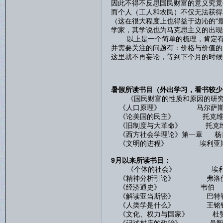
因此不得不反思国民财富的意义究竟
而个人（工人和农民）不仅无法获得
（这在很大程度上也得益于边沁的“
学家，其学说也为马克思主义的出现
以上是一个简单的梳理，肯定有很
并需要关注的问题有：价格与价值的
这里就不再妄论，等到下个月的时候
暑假所读书目（外出学习，看书较少
《国民财富的性质和原因的研究》
《人口原理》 马尔萨
《论美国的民主》 托克维
《旧制度与大革命》 托克
《西方社会学理论》第一章 杨
《文明的进程》 埃利亚
9月以来所读书目：
《个体的社会》 埃利
《精神分析引论》 弗洛
《经济通史》 韦伯
《解读亚当斯密》 巴特
《人类学是什么》 王铭
《文化、权力与国家》 杜