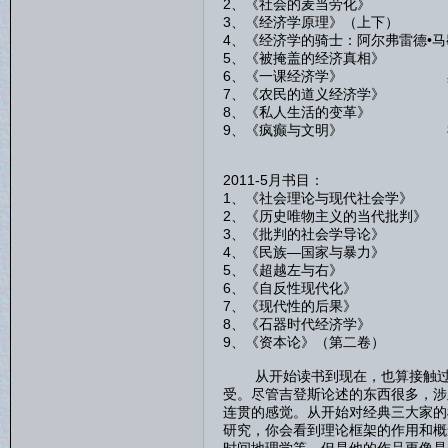
2、《社会的麦当劳化》 
3、《经济学原理》（上下）
4、《经济学的骑士：阿尔弗雷德•
5、《被掩盖的经济真相》 
6、《一课经济学》 黑
7、《农民的道义经济学》
8、《私人生活的变革》 
9、《疯癫与文明》 
2011-5月书目：
1、《社会理论与现代社会
2、《历史唯物主义的当代批
3、《批判的社会学导论
4、《民族—国家与暴力
5、《超越左与右》 
6、《自反性现代化》
7、《现代性的后果》
8、《石器时代经济学》
9、《资本论》（第二卷
从开始读书到现在，也算接触过一
受。尽管吉登斯论述的东西很多，涉
连贯的感觉。从开始对经典三大家的
研究，你会看到理论框架的作用和概