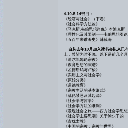
4.10-5.14书目：
《经济与社会》（下卷）
《社会科学方法论》
《马克斯.韦伯思想肖像》本迪克斯
《理性化及其限制——韦伯思想引论
《五百年来谁著史》韩毓海
自从去年10月加入读书会以来
已
上，希望为时不晚。以下是前几个月
《迪尔凯姆论宗教》
《教育思想的演进》
《孟德斯鸠与卢梭》
《实用主义与社会学》
《原始分类》
《道德教育》
《宗教生活的基本形式》
《乱伦禁忌及其起源》
《社会学与哲学》
《社会学方法的准则》
《发现社会之旅——西方社会学思想
《社会学主要思潮》关于涂尔干的一
《古犹太教》
《中国的宗教；宗教与世界》