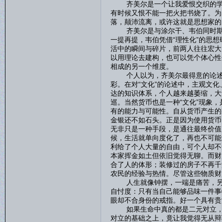
齐美尔是一个让我爱恨交织的学者
有时候又恨不能一把火把书烧了。为
落，颠沛流离，或许这就是思想家的
齐美尔是与涂尔干、韦伯同时期的
一提再提，韦伯凭借“理性化”的思想
活中的瞬间与碎片，前两人往往宏大
以用理论去建构，也可以凭个体心性
相成的另一个维度。
个人以为，齐美尔最得意的论述应该
彩。在对“文化”的论述中，主观文
达的知识体系，个人越来越萎缩，大
巡。当然货币也是一种“文化”现象
有的能力与可能性。自从货币产生的
金银还不如石头。正是因为使用货币
无非只是一种手段，是通往最终价值
候，生活就单向度化了，再也不可能
利给了个人大量的自由，可个人却不
本家挥金如土但依旧觉得无聊。而财
合了人的体形；装修过的房子不再千
农民的经验与热情。尽管这些物质财
人生就像钟摆，一端是痛苦，另一
自忖度：只有当自己能够品味一件事
眼却不合身份的戒指。好一个具有贵
如果生命中真的都是二元对立，那
对立的基础之上，竟让我觉得无从辩