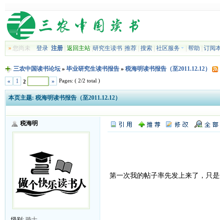
»
您尚未
登录
注册
|
返回主站
|
研究生读书
|
推荐
|
搜索
|
社区服务
|
帮助
|
订阅
三农中国读书论坛
»
毕业研究生读书报告
»
税海明读书报告（至2011.12.12）
Pages: ( 2/2 total )
«
1
»
2
本页主题:
税海明读书报告（至2011.12.12）
税海明
第一次我的帖子率先发上来了，只
级别:
骑士