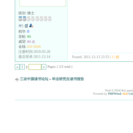
级别:
骑士
精华:
0
发帖:
84
威望:
84 点
金钱:
840 RMB
注册时间:2010-03-28
最后登录:2011-12-14
Posted: 2011-12-13 23:55 |
11 楼
Pages: ( 2/2 total )
«
1
»
2
三农中国读书论坛
»
毕业研究生读书报告
Total 0.326424(s) quer
Powered by
PHPWind
v6.0
Cer