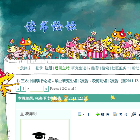
»
您尚未
登录
注册
|
返回主站
|
研究生读书
|
推荐
|
搜索
|
社区服务
|
帮助
三农中国读书论坛
»
毕业研究生读书报告
»
税海明读书报告（至2011.12.
Pages: ( 2/2 total )
«
1
»
2
本页主题:
税海明读书报告（至2011.12.12）
税海明