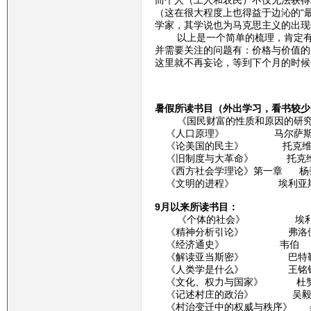
而个人（工人和农民）不仅无法获得
（这在很大程度上也得益于边沁的“
学家，其学说也为马克思主义的出现
以上是一个简单的梳理，肯定有很
并需要关注的问题有：价格与价值的
这里就不再妄论，等到下个月的时候
暑假所读书目（外出学习，看书较少
《国民财富的性质和原因的研究》
《人口原理》 马尔萨
《论美国的民主》 托克维
《旧制度与大革命》 托克
《西方社会学理论》第一章 杨
《文明的进程》 埃利亚
9月以来所读书目：
《个体的社会》 埃利
《精神分析引论》 弗洛
《经济通史》 韦伯
《解读亚当斯密》 巴特
《人类学是什么》 王铭
《文化、权力与国家》 杜
《记述村庄的政治》 吴
《村治变迁中的权威与秩序》 