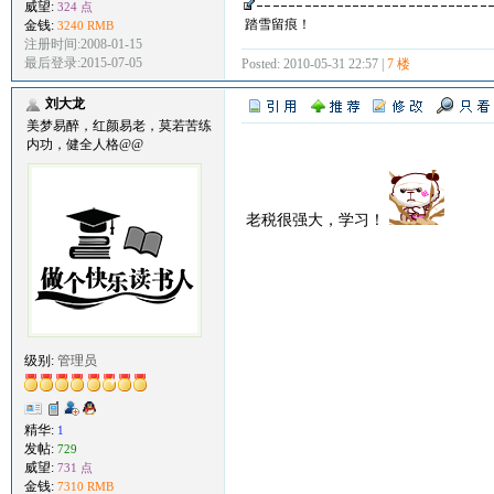
威望:
324 点
踏雪留痕！
金钱:
3240 RMB
注册时间:2008-01-15
最后登录:2015-07-05
Posted: 2010-05-31 22:57 |
7 楼
刘大龙
美梦易醉，红颜易老，莫若苦练
内功，健全人格@@
老税很强大，学习！
级别:
管理员
精华:
1
发帖:
729
威望:
731 点
金钱:
7310 RMB