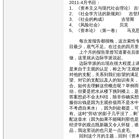
2011-4月书目：
1、《资本主义与现代社会理论》 吉
2、《社会学方法的新规则》 吉登
3、《社会的构成》 吉登斯
4、《风险社会》 贝克
5、《资本论》（第一卷） 马克
每次发报告都很晚，这次索性专门
目最少，底气不足。在过去的四月里
上个月的报告里曾写道要在后面的
做，这里就从边际学派说起。
边际学派的出现在很大程度上讲是
是来自于主观的认定，称之为“主观
对他的支配，关系到我们欲望的满足
望、对它的支配以及人的知识有关，
合。如何去理解这些概念呢？举例而
动，但要是把水从楼下挑到楼上，是
答案想必不会太纠结，除非你确实想
服你出钱是因为主观价值而不是水中
不考虑自来水），因为到处都是，可
有。这时“劳动”的影子几乎没了，
配这壶水（因为如果不能喝到那也是
经济学的观点既新颖又令人怀疑，谁
品，我这里说的也只是一点皮毛。
回到这个月的主题，回到《资本论