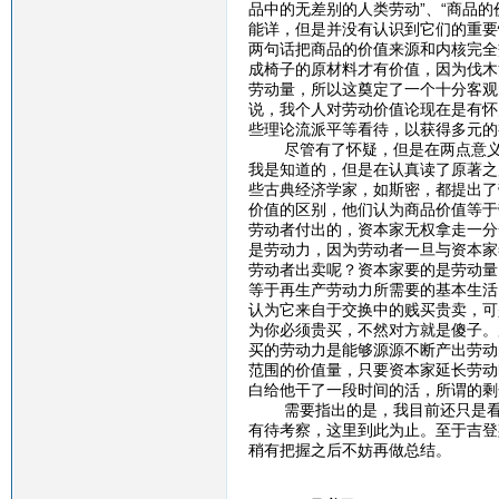
品中的无差别的人类劳动”、“商品
能详，但是并没有认识到它们的重要
两句话把商品的价值来源和内核完全
成椅子的原材料才有价值，因为伐木
劳动量，所以这奠定了一个十分客观
说，我个人对劳动价值论现在是有怀
些理论流派平等看待，以获得多元的
尽管有了怀疑，但是在两点意义上
我是知道的，但是在认真读了原著之
些古典经济学家，如斯密，都提出了
价值的区别，他们认为商品价值等于
劳动者付出的，资本家无权拿走一分
是劳动力，因为劳动者一旦与资本家
劳动者出卖呢？资本家要的是劳动量
等于再生产劳动力所需要的基本生活
认为它来自于交换中的贱买贵卖，可
为你必须贵买，不然对方就是傻子。
买的劳动力是能够源源不断产出劳动
范围的价值量，只要资本家延长劳动
白给他干了一段时间的活，所谓的
需要指出的是，我目前还只是看到
有待考察，这里到此为止。至于吉登
稍有把握之后不妨再做总结。