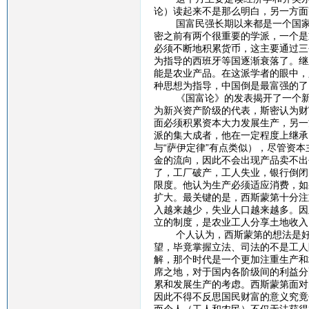
论）读起来不是那么明白，另一方面
国富民强长期以来都是一个国家所
密之前有两个很重要的学派，一个是
必须不断地积累货币，这主要通过三
为指导的西班牙等国逐渐衰落了。继
能是农业产品。在这派学者的眼中，
种思想为指导，中国倒是最富强的了
《国富论》的发表揭开了一个新的
为新兴资产阶级的代表，斯密认为财
面必须积累资本大力发展生产，另一
派的集大成者，他在一定程度上继承
与“萨伊定律”有点类似），尽管资
金的流向，因此不会出现产品卖不出
了，工厂破产，工人失业，银行倒闭
限度。他认为生产必须适应消费，如
扩大。最关键的是，西斯蒙第十分注
入越来越少，失业人口越来越多。因
立的制度，是农业工人分享土地收入
个人认为，西斯蒙第的想法是好的
望，毕竟掌握立法、司法的不是工人
解，那个时代是一个更加注重生产和
席之地，对于国内各阶级间的利益分
累和发展生产的考虑。西斯蒙第面对
因此不得不反思国民财富的意义究竟