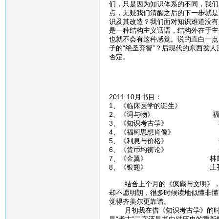
们，只是因为知识体系的不同，我们
点，无疑我们清醒之后的下一步就是
识及其改造？我们面对知识难道没有
是一种结构主义话语，结构外在于主
也就不会有这种感觉。说的直白一点
子的“绝圣弃智”？后现代的东西发
否定。
2011.10月书目：
1、《临床医学的诞生》
2、《词与物》 福
3、《知识考古学》 
4、《福柯思想肖像》 
5、《利息与价格》 魏
6、《货币均衡论》 米
7、《金翼》 林耀
8、《银翅》 庄孔
结合上个月的《疯癫与文明》，福
却不愿明朗，很多时候读地似懂非懂
觉得齐美尔更靠谱。
月初我在借《知识考古学》的时候