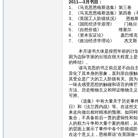
2011—3月书目：
1、《马克思恩格斯选集》第三卷
2、《马克思恩格斯选集》第四卷（
3、《英国工人阶级状况》 恩格
4、《国民经济学原理》 门格尔
5、《自然价值》 维塞尔
6、《资本实证论》 庞巴维克
7、《政治经济学理论》 杰文斯
本月读书大体是按照年前的计划在
因为边际学派的出现在很大程度上是
的终结》。
读马克思的书之前总是不由自主地
异化了其本身的形象，直到亲自接触
其受众是广大的工人阶级有关。因为
一味去感受思想的触碰和语言的锋芒
方法、历史唯物主义和辩证唯物主义
可辨。
《选集》中有大量关于历史事件的
日》和《法兰西内战》等。在这些文
来走向做出相对精准的预测。如同柯
集合，不具备前后一贯的逻辑性和知
人的权力斗争和大量个案的堆积，从
的层面上展示了事件中各个阶级或阶
在这个意义上，恩格斯说“在英国做