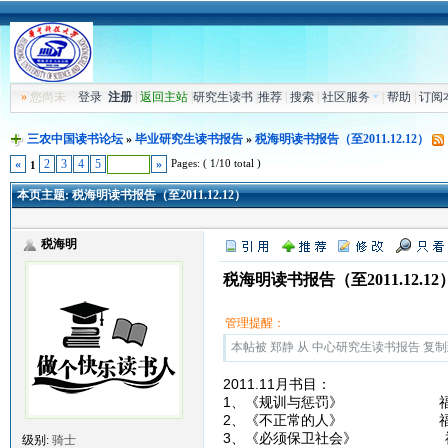
»
您尚未
登录
注册
|
返回主站
|
研究生读书
|
推荐
|
搜索
|
社区服务
|
帮助
|
订阅
三农中国读书论坛
»
毕业研究生读书报告
»
税海明读书报告（至2011.12.12）
Pages: ( 1/10 total )
«
2
3
4
5
»
1
本页主题:
税海明读书报告（至2011.12.12）
税海明
税海明读书报告（至2011.12.12
管理提醒：
本帖被 郑静 从 中心研究生读书报告 复制到本区
2011.11月书目：
1、《规训与惩罚》 福
2、《不正常的人》 福
3、《必须保卫社会》 
级别:
骑士