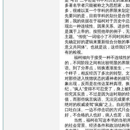
是“考古”二字还是书中对历史的重
多著名学者只能被称之为思想家，如
多，很难以某一个学科的界限来划定
先要问的是，目前学科的划分是合理
测，我的依据在于福柯对于历史中总
现出一种连续性、因果关系、进步性
是属于上帝的。按照他举的例子，无论
主题。“传统”一词缩小了不同时间和
先确定好的逻辑来重新组合分散的事
意义共同体”。也就是说，这些我们
有的检视。
福柯倾向于接受一种不连续性的、
的，不同阶段之间有比较明显的界限
语。到了分界点，转换逐渐发生，一
个样子，相反经历了多次的转型。文
对那些进入恍惚状态的通神者的描写
象出现，反而是在传达某种真理。换
纪，“疯人”变得不可忍受了，身上被
但究其实质，不过是因为这时期的经
值，而那些疯言疯语、无法完成要求
绝对的权威凌驾“疯癫”之上。自此
口吐白沫、一边不停念叨的方式只会
好，不合格的人也好，病人也罢，说
当然，福柯在写这本书的当初并没
的社会背景、经济条件和政治结构等