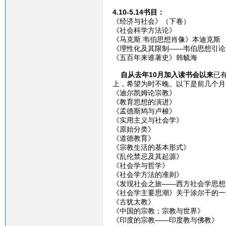
4.10-5.14书目：
《经济与社会》（下卷）
《社会科学方法论》
《马克斯.韦伯思想肖像》本迪克斯
《理性化及其限制——韦伯思想引论
《五百年来谁著史》韩毓海
自从去年10月加入读书会以来
已
上，希望为时不晚。以下是前几个月
《迪尔凯姆论宗教》
《教育思想的演进》
《孟德斯鸠与卢梭》
《实用主义与社会学》
《原始分类》
《道德教育》
《宗教生活的基本形式》
《乱伦禁忌及其起源》
《社会学与哲学》
《社会学方法的准则》
《发现社会之旅——西方社会学思想
《社会学主要思潮》关于涂尔干的一
《古犹太教》
《中国的宗教；宗教与世界》
《印度的宗教——印度教与佛教》