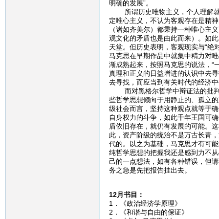
明确的发展”。
所谓历史唯物主义，个人理解就是
定唯心主义，不认为客观存在是精神
（诸如齐美尔）都秉持一种唯心主义
观文化的矛盾也是由此而来）。如此
天堂。但历史表明，客观现实与“绝
马克思在早期作品中就集中精力对唯
渐成熟起来，按照马克思的说法，“
真理和正义的日益增进的认识中去寻
去寻找，而应当到有关时代的经济中
而对黑格尔哲学中辩证法的批判性
些哲学思想倾向于用静止的、孤立的
级社会而言，坚持这种观点就等于确
自身权力的斗争，如此千年王国可确
盾依旧存在，就仍有发展的可能。这
此，资产阶级的统治不是万古长青，
代的。以之为基础，马克思才有可能
纯哲学思想的把握我还是感到力不从
己的一点想法，如有各种错误，但请
务之急是先把报告挂出去。
12月书目：
1．《政治经济学原理》
2．《和谐与自由的保