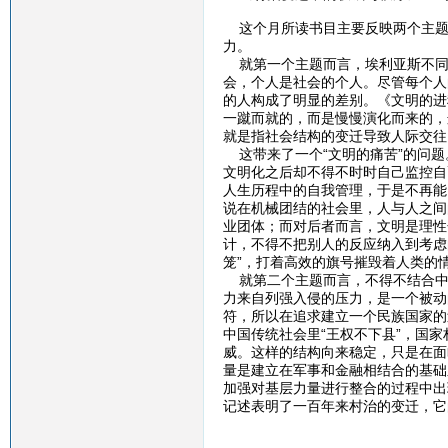
这个月所读书目主要反映两个主题，
力。
就第一个主题而言，埃利亚斯不同
会，个人是社会的个人。尽管每个人
的人构成了明显的差别。《文明的进
一蹴而就的，而是慢慢演化而来的，
就是指社会结构的变迁导致人际交往
这带来了一个“文明的痛苦”的问题
文明化之后却不得不时时自己监控自
人生历程中的自我管理，于是不再能
说在机械团结的社会里，人与人之间
业团体；而对后者而言，文明是理性
计，不得不把别人的反应纳入到考虑
笼”，打着高效的旗号摧毁着人类的
就第二个主题而言，不得不结合中
力来自列强入侵的压力，是一个被动
符，所以在追求建立一个民族国家的
中国传统社会里“王权不下县”，国
威。这样的结构向来稳定，只是在面
量是建立在军事和金融相结合的基础
加强对基层力量进行整合的过程中出
记述表明了一百年来村治的变迁，它