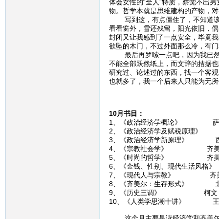
体会女性的“全人”特质，察觉不出
物。哲学本就是思维建构的产物，对
写到这，有点僵住了，不知道该如
看看窗外，雪还残留，阳光依旧，偶
封闭又让我感到了一点安全，毕竟我
欲坠的木门，不过外面那么冷，有门
最后再罗嗦一点吧，因为我已然感
不能全部跃然纸上，而文辞的拮据也
研究过、论述过的东西，找一个客观
也就多了，我一个后来人只能为无所
10月书目：
1、《政治经济学概论》 萨
2、《政治经济学及赋税原理》
3、《政治经济学新原理》 
4、《宗教社会学》 齐美
5、《时尚的哲学》 齐美
6、《金钱、性别、现代生活风格
7、《现代人与宗教》 齐
8、《齐美尔：生存形式》 
9、《历史三调》 柯文
10、《人类学思潮十讲》 王
这个月主要是读经济学和齐美尔，