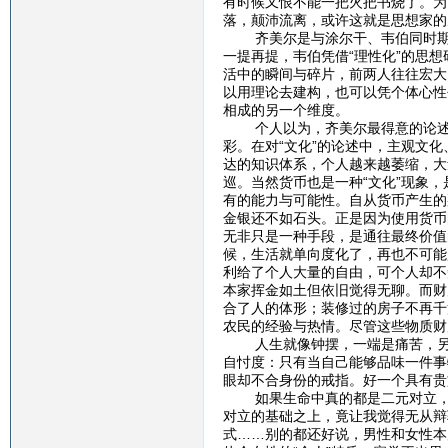
有时候又恨不能一把火把书烧了。为
落，颠沛流离，或许这就是思想家的
齐美尔是与涂尔干、韦伯同时期的
一提再提，韦伯凭借“理性化”的思想
活中的瞬间与碎片，前两人往往宏大
以用理论去建构，也可以凭个体心性
相成的另一个维度。
个人以为，齐美尔最得意的论述应该
彩。在对“文化”的论述中，主观文
达的知识体系，个人越来越萎缩，大
巡。当然货币也是一种“文化”现象
有的能力与可能性。自从货币产生的
金银还不如石头。正是因为使用货币
无非只是一种手段，是通往最终价值
候，生活就单向度化了，再也不可能
利给了个人大量的自由，可个人却不
本家挥金如土但依旧觉得无聊。而财
合了人的体形；装修过的房子不再千
农民的经验与热情。尽管这些物质财
人生就像钟摆，一端是痛苦，另一
自忖度：只有当自己能够品味一件事
眼却不合身份的戒指。好一个具有贵
如果生命中真的都是二元对立，那
对立的基础之上，竟让我觉得无从辩
式……别的都还好说，男性和女性本