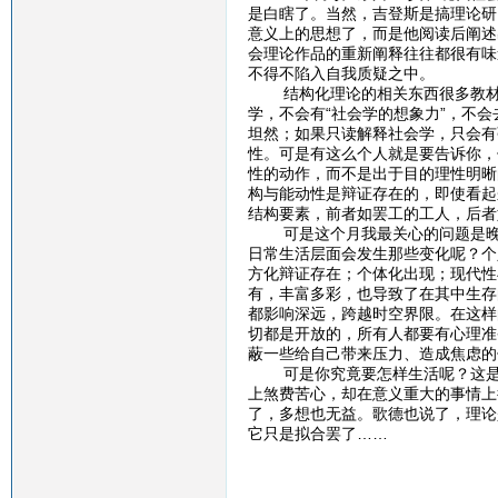
是白瞎了。当然，吉登斯是搞理论研
意义上的思想了，而是他阅读后阐述
会理论作品的重新阐释往往都很有味
不得不陷入自我质疑之中。
结构化理论的相关东西很多教材里
学，不会有“社会学的想象力”，不
坦然；如果只读解释社会学，只会有
性。可是有这么个人就是要告诉你，
性的动作，而不是出于目的理性明晰
构与能动性是辩证存在的，即使看起
结构要素，前者如罢工的工人，后者
可是这个月我最关心的问题是晚期
日常生活层面会发生那些变化呢？个
方化辩证存在；个体化出现；现代性
有，丰富多彩，也导致了在其中生存
都影响深远，跨越时空界限。在这样
切都是开放的，所有人都要有心理准
蔽一些给自己带来压力、造成焦虑的
可是你究竟要怎样生活呢？这是一
上煞费苦心，却在意义重大的事情上
了，多想也无益。歌德也说了，理论
它只是拟合罢了……