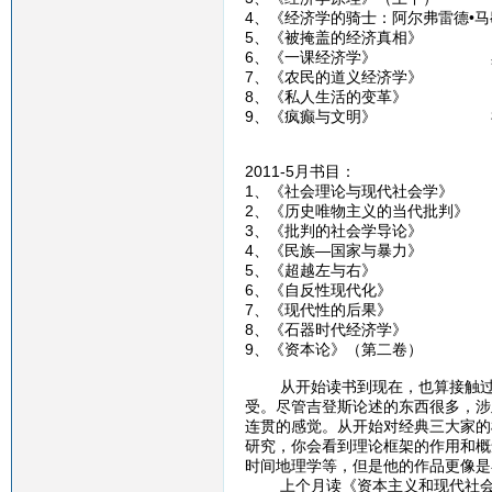
4、《经济学的骑士：阿尔弗雷德•
5、《被掩盖的经济真相》 
6、《一课经济学》 黑
7、《农民的道义经济学》
8、《私人生活的变革》 
9、《疯癫与文明》 
2011-5月书目：
1、《社会理论与现代社会
2、《历史唯物主义的当代批
3、《批判的社会学导论
4、《民族—国家与暴力
5、《超越左与右》 
6、《自反性现代化》
7、《现代性的后果》
8、《石器时代经济学》
9、《资本论》（第二卷
从开始读书到现在，也算接触过一
受。尽管吉登斯论述的东西很多，涉
连贯的感觉。从开始对经典三大家的
研究，你会看到理论框架的作用和概
时间地理学等，但是他的作品更像是
上个月读《资本主义和现代社会理