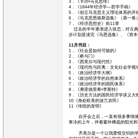
3．《卡尔•马克思传
4．《1844年经济学—哲
5．《创立马克思主义理论体系
6．《马克思恩格斯选集》（
7．《经济思想史》前11章 
过去的半年逐渐进入状态，对古典
步计划是读完《马恩选集》、《资本
11月书目：
1．《社会是如何可能
2．《桥与门》
3．《西美尔与现代
4．《现代性与距离：文化社会学
5．《政治经济学大纲
6．《政治经济学的自然
7．《政治经济学的国民
8．《弗里德里希•李斯特
9．《历史方法的国民经济学
10《身处欧美的波兰农民
11《传统的发明》 
自开会之后，一直有很多事情缠身
寒冷的上午，伴着窗外稀疏的阳光和
（一
齐美尔是一个让我爱恨交织的学者