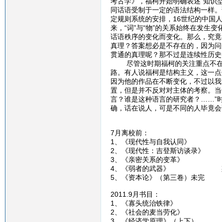
考古学》，福柯开始明确表述“知识
同话语受制于一定的语法结构一样。
定规则系统的安排，16世纪的中国
来，“词”与“物”的关系始终在发生
话语秩序的变化而变化。那么，究竟
真理？答案想必是不存在的，因为问
贯通的真理呢？那不过是连续性历史
尽管这时期福柯的关注重点不在于
路。有人说福柯是结构主义，这一点
因为他的作品在不断变化，不过以我
置，但是并不反对对主体的考察。当
言？谁是这种语言的研究者？……”
确，话在说人，可是不同的人毕竟会
7月离校前：
1、《现代性与自我认同》
2、《现代性：吉登斯访谈录》
3、《亲密关系的变革》 
4、《弱者的武器》 斯
5、《资本论》（第三卷）未
2011.9月书目：
1、《寡头统治铁律》 
2、《社会的麦当劳化》 
3、《经济学原理》（上下）