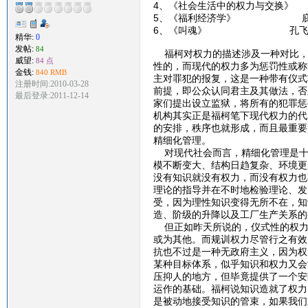
4、《社会生活中的权力与交换
5、《福利经济学》 庇
6、《叫魂》 孔飞
精华:
0
发帖:
84
福柯对权力的描述涉及一种对比，
威望:
84 点
性的，而现代的权力多为惩罚性或称
金钱:
840 RMB
主对罪犯的报复，这是一种带有仪式
注册时间:2010-03-28
前提，即公众认同君主及其做法，否
最后登录:2011-12-14
家们提出设立监狱，将所有的犯罪惩
机构其实正是福柯笔下现代权力的代
的安排，秩序也就形成，而且最重要
精细化管理。
对现代社会而言，精细化管理是十
模不断变大、结构日趋复杂、环境更
没有知识就没有权力，而没有权力也
理论的指导并在不时地检验理论、发
受，因为理性知识变得无所不在，知
造、阶级的升降以及工厂生产关系的
但正如昨天所说的，仪式性的权力
或为其他。而规训权力尽管行之有效
抗也不过是一种无政府主义，因为权
某种目标体系，似乎知识和权力又会
压抑人的地方，但毕竟提供了一个安
运作的基础。福柯说知识造就了权力
是被动地接受知识的管束，如果我们