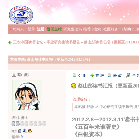
»
您尚未
登录
注册
|
返回主站
|
研究生读书
|
推荐
|
搜索
|
社区服务
|
帮助
|
订
三农中国读书论坛
»
毕业研究生读书报告
»
蔡山彤读书汇报（更新至2012.03.
本页主题:
蔡山彤读书汇报（更新至2012.03.13号）
蔡山彤
蔡山彤读书汇报（更新至2012.
管理提醒：
本帖被 郑静 从 中心研究生读书报告 复制到本
级别:
骑士
2012.2.8—2012.3.11读
《五百年来谁著史》
《白银资本》 贡德
精华:
0