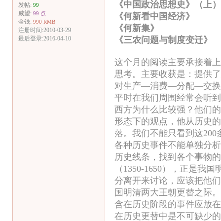
《中国政治思想史》（上
发帖:
99
威望:
99 点
《何新看中国经济》
金钱:
990 RMB
《何新集》 何
注册时间:2010-03-29
《三农问题与制度变迁》
最后登录:2016-04-10
这个月的阅读主要承接着上
思考。主要收获是：提供了
对生产—消费—分配—交换
平时在我们周围经常会听到
西方为什么比较强？他们的
形态下的观点，他从历史的
落。我们不能只看到这20
各种历史事件不能单独分析
历史线条，找到各个事物的
（1350-1650），正是我
分离开来讨论，应该把他们看
国明清两大王朝更替之际。
含在历史阶段的事件应放在
在历史更替中是不可缺少的