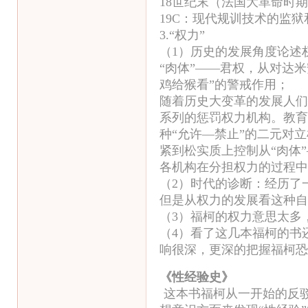
18世纪末（法国大革命时期
19C：现代规训技术的监
3.“权力”
（1）历史的发展角度论述权
“肉体”——君权，从对达
鸡给猴看”的警戒作用；
随着历史大变革的发展人们
系列的惩罚权力机构。教育
种“允许—禁止”的二元对
紧到松实质上控制从“肉体”
各机构在分担权力的过程中
（2）时代的诊断：经历了
但是从权力的发展看这种自
（3）福柯的权力意思太多
（4）看了这几本福柯的书
响很深，更深的把握福柯恐
《性经验史》
这本书福柯从一开始的反驳