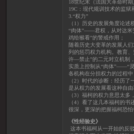
18世纪末（法国大革命时期
19C：现代规训技术的监
3.“权力”
（1）历史的发展角度论述权
“肉体”——君权，从对达
鸡给猴看”的警戒作用；
随着历史大变革的发展人们
列的惩罚权力机构。教育、
许—禁止”的二元对立机制
实质上控制从“肉体”——“
各机构在分担权力的过程中
（2）时代的诊断：经历了
是从权力的发展看这种自由
（3）福柯的权力意思太多
（4）看了这几本福柯的书
很深，更深的把握福柯恐怕
《性经验史》
这本书福柯从一开始的反驳