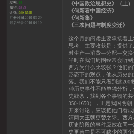
发帖:
《中国政治思想史》（上
99
威望:
99 点
《何新看中国经济》
金钱:
990 RMB
《何新集》 何
注册时间:2010-03-29
最后登录:2016-04-10
《三农问题与制度变迁》
这个月的阅读主要承接着上
思考。主要收获是：提供了
对生产—消费—分配—交换
平时在我们周围经常会听到
西方为什么比较强？他们的
形态下的观点，他从历史的
落。我们不能只看到这20
种历史事件不能单独分析，
史线条，找到各个事物的共
350-1650），正是我国明
开来讨论，应该把他们看成两
清两大王朝更替之际。西方
历史阶段的事件应放在同一
史更替中是不可缺少的两个