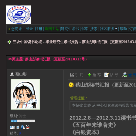
»
您尚未
登录
注册
|
返回主站
|
研究生读书
|
推荐
|
搜索
|
社区服务
|
帮助
|
订
三农中国读书论坛
»
毕业研究生读书报告
»
蔡山彤读书汇报（更新至2012.03.
本页主题:
蔡山彤读书汇报（更新至2012.03.13号）
蔡山彤
蔡山彤读书汇报（更新至2012.
管理提醒：
本帖被 郑静 从 中心研究生读书报告 复制到本
级别:
骑士
2012.2.8—2012.3.11读书
《五百年来谁著史》 
《白银资本》 贡德·
精华:
0