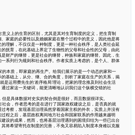
方意义上的生育的区别，尤其是其对生育制度的定义，把生育制
姻、家庭的必要性以及婚姻家庭在整个过程中的意义，因此他是将
义的理解，不仅仅是一种制度，更是一种社会秩序，是人类社会延
性的抚育，在此基础上界定了生物性的父母和社会性的父母，由此
既是财产的继替，更是社会的继替，种族和家庭的继替。因此，生
的一系列行为规则和社会秩序。作者实质上考虑的，是个人、群体
家的本质，即家庭的再生产。给我们展示的是一个动态的家和一
际的基础上，从分、继、合的角度，剖析了家庭在生产的关系，揭
就是运用费先生的‘差序格局’理论，把家的理念推及到社会生活
。通过家这一关键词，能更清晰地认识我们这个纵横交错的社
，但是具体数据对史实的契合倒是很好，而且数据很详实。
方社会，作者思考的是在进行了国家政权建设之后，是否真的就
通过考察，发现基层治理虽然穿着国家主权的外衣，实质上并没有
的过程之后，基层政权离间地方社会和国家联系的作用越来越明
权建设的成果，然而，也将基层治理遇到的困境归结为一些已出台
，其将希望寄托在制度的完善，不免又容易陷入制度本身难以克服