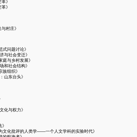
变革》
变革》
》
性与村庄》
范式问题讨论》
经济与社会变迁》
庭与乡村发展》
市场和社会结构》
宗族组织》
庄：山东台头》
》
的文化与权力》
法》
作为文化批评的人类学——一个人文学科的实验时代》
洋的航海者》