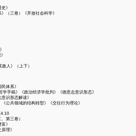
通史》
系》（三卷）《开放社会科学》
》
》
》
》
其敌人》（上下）
国民体系》
学哲学手稿》《政治经济学批判》《德意志意识形态》
志意识形态解读》
》《公共领域的结构转型》《交往行为理论》
.10
二、第三卷）
财富》
之原理》