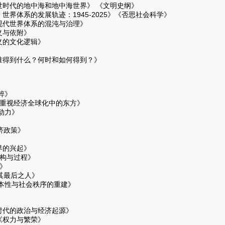
世时代的地中海和地中海世界》 《文明史纲》
世界体系的发展轨迹：1945-2025》《否思社会科学》
现代世界体系的混沌与治理》
义与依附》
义的文化逻辑》
》
谁得到什么？何时和如何得到？》
粹》
—重视经济全球化中的东方》
动力》
济政策》
界的兴起》
结构与过程》
》
其最后之人》
性与社会秩序的重建》
时代的政治与经济起源》
《权力与繁荣》