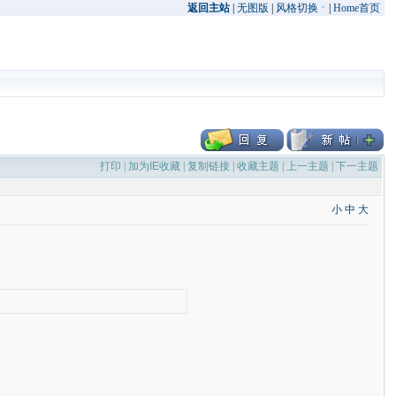
返回主站
|
无图版
|
风格切换
|
Home首页
打印
|
加为IE收藏
|
复制链接
|
收藏主题
|
上一主题
|
下一主题
小
中
大