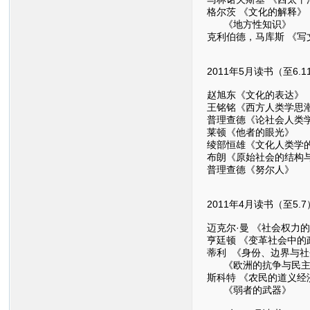
格尔茨 《文化的解释》
《地方性知识》
克利伯德，马库斯 《
2011年5月读书（至6.1
赵旭东《文化的表达》
王铭铭《西方人类学思
普理查德《论社会人类
莱顿《他者的眼光》
绫部恒雄《文化人类学
布朗《原始社会的结构
普理查德《努尔人》
2011年4月读书（至5.7
迈克尔·曼 《社会权力
亨廷顿 《变革社会中的
蒂利 《身份、边界与
《欧洲的抗争与民主
斯科特 《农民的道义经
《弱者的武器》