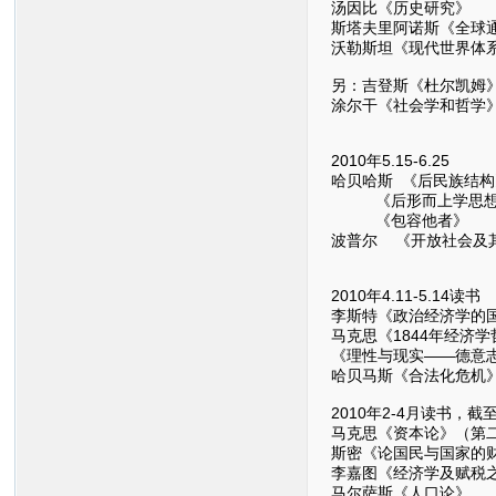
汤因比《历史研究》
斯塔夫里阿诺斯《全球
沃勒斯坦《现代世界体
另：吉登斯《杜尔凯姆
涂尔干《社会学和哲学
2010年5.15-6.25
哈贝哈斯 《后民族结构
《后形而上学思想
《包容他者》
波普尔 《开放社会及
2010年4.11-5.14读书
李斯特《政治经济学的
马克思《1844年经济
《理性与现实——德意
哈贝马斯《合法化危机
2010年2-4月读书，截至4
马克思《资本论》（第
斯密《论国民与国家的
李嘉图《经济学及赋税
马尔萨斯《人口论》