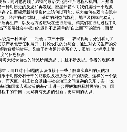
关系，同时也再现了独特的政治文化再生产过程和机制。不知道
是一种对历史的反思和再发现。应星开篇即向我们摆出一个现象
并存？进而揭示新时期集体上访何以可能，权力如何在双向实践中
利益、经营的政治权利、基层的利益与权利、地区及国家的稳定，
矛盾再生产，以及地方各层级在进行治理、精英们在行动过程中对
当下基层社会中权力的运作不是简单的“自上而下”的运作，而是
以说是一种国家——社会，或曰干部——农民视角，分别看到了
庭联产承包责任制展开，讨论农民的分与合，通过对农民生产的分
”经验背后的故事。又由于作者通过关系介入，虽能一定程度上做
制度的反思很多。
持每天记录自己的所见所闻所思，并且不断反思。作者的观察和
思维，而且对于问题的认识依赖于一些了解事实真相的人的坦
也限于对部分村干部的访谈以及极少数农户的访谈。这样的一个缺
。而家庭、村庄社会基础与社会治理之间复杂的关系，实非“文
基础和国家宏观政策的基础上进一步理解和解释村民的行为、国
过程中的中国，无疑将有更多的创新，更深刻的认识。