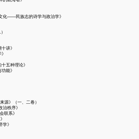
写文化——民族志的诗学与政治学》
1）
潮十讲》
学》
的十五种理论》
与功能》
）
的来源》（一、二卷）
政治秩序》
社会联系》
》
济学》