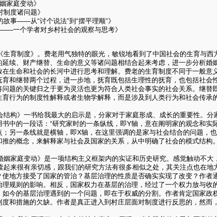
婚姻家庭变动》
村制度诸问题》
故事——从“讨个说法”到“摆平理顺”》
国——一个学者对乡村社会的观察与思考》
生育制度》。费老用气独特的眼光，敏锐地看到了中国社会的生育与西
的延续、财产继替、生命的意义等诸问题相结合起来考虑，进一步分析婚
放在生命和社会的长河中进行思考和理解。费老的生育制度不同于一般意
抚育和继替两个过程，进一步地，抚育既包括生理性的抚育，也包括社会
将问题的关键归之于更为灵活也更为符合人类社会事实的社会关系。继替
生育行为的制度性解释或者生物学解释，而是涉及到人类行为和社会传承
。
结构》一书给我最大的启示是，分家对于家庭形成、成长的重要性。分
用书中的一段话：“研究家时的一条纵线，即Y轴，意在阐明家的观念和实
点；另一条线就是横轴，即X轴，在这里强调的是家与社会结合的问题，也
和推的概念，来解释家与社会及国家的关系，从中明确了社会的模式结构
姻家庭变动》是一项结构主义框架内的实证和历史研究。感觉触动不大
起来很有亲切感，跟我们的研究方法有很多相似之处，其关注点也在地
？使地方接受了国家的管治？基层治理的性质是否确实实现了改变？作者
治理规则的影响。相反，国家权力在基层的治理，经过了一个权力放与收
，如今的基层治理遇到的一个问题，即在于权威的分割。作者肯定国家政
制度和措施的欠缺。作者是真正进入到村庄层面对制度进行反思的，然而