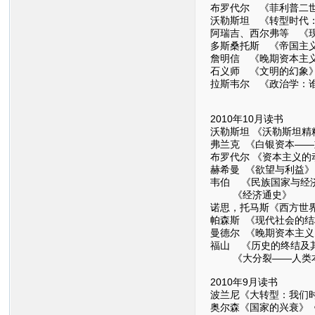
布罗代尔 《菲利普二
沃勒斯坦 《转型时代：
阿瑞吉、西尔弗等 《
多斯桑托斯 《帝国主
詹明信 《晚期资本主
石义师 《文明的幻象
拉斯韦尔 《政治学：
2010年10月读书
沃勒斯坦 《沃勒斯坦精
弗兰克 《白银资本—
布罗代尔 《资本主义的
赫希曼 《欲望与利益》
韦伯 《民族国家与经
《经济通史》
诺思，托马斯《西方世
帕森斯 《现代社会的
曼德尔 《晚期资本主义
福山 《历史的终结及
《大分裂——人类本
2010年9月读书
波兰尼《大转型：我们
奥尔森《国家的兴衰》