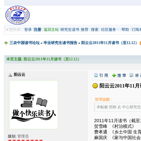
»
您尚未
登录
注册
|
返回主站
|
研究生读书
|
推荐
|
搜索
|
社区服务
|
帮助
|
订阅
三农中国读书论坛
»
毕业研究生读书报告
»
阳云云2011年11月读书（至12.12）
本页主题:
阳云云2011年11月读书（至12.12）
阳云云
阳云云2011年11月
管理提醒：
本帖被 郑静 从 中心研究生读
2011年11月读书（截至1
贺雪峰 《村治模式》
费孝通 《乡土中国 生
级别:
管理员
麻国庆 《家与中国社会