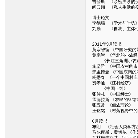
吉登斯 《亲密关系的
阎云翔 《私人生活的
博士论文
李德瑞 《学术与时势
刘勤 《自我、主体
2011年9月读书
黄宗智编 《中国研究的
黄宗智 《华北的小农
《长江三角洲小农家
施坚雅 《中国农村的
弗里德曼 《中国东南的
杨懋春 《一个中国村
费孝通 《江村经济》
《中国士绅》
张仲礼 《中国绅士》
孟德拉斯 《农民的终结
张五常 《佃农理论》
王铭铭 《村落视野中
6月读书
布朗 《社会人类学方
马尔库斯，费切尔 《
马林诺夫斯基 《西太平