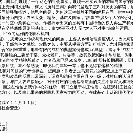
，向我们展现了一个动态的社会事实，展现一种实践着的农民与国家的
度上受到柯文影响，柯文《历时三调》向我们呈现了三种对历史的解读，
不同解释和描述，他思考的是，为何这三种截然不同的解释在同一时空中
对象分为四类：农民大众、精英、基层及国家，“故事”中涉及个人的经济
同一时空中杂糅在一起。作者揭示出来的是具有中国特色的权力再生产和
在坚持底线原则的基础上，由“对事不对人”到“对人不对事”策略的运用。
下而上”双向运作的逻辑和机制。
》，思考的是传统与现代化的问题，主要从乡镇治理角度切入，因此可
重，干部角色之尴尬。农民之苦，主要从税费方面进行描述，尤其围绕家
合的困难重重，那些有限的成功的典型案例也成为“典型”，揭示出“成功
，但其接触的主要是干部、党校老师、村委等，故其政策倾向非常明显，对
者的治学精神所感动，作者虽然已经50余岁，却仍能坚持长期调研，坚
积累所致。我不禁感慨，即便我们年轻一辈，也不见得有这样的精神。
和对问题的思考也存在一些问题：作者是走马观花式的调查加上严密的
制度和改革的反思非常深刻，调查和访问也重在县乡一级，对村庄的认识
不够，与广大农户接触少，对于村庄的社会基础层面的关注不够深入和细致
的。而这些恰恰是我们中心的优势，我们立足于村庄性质，在综观村庄社会
地方化，以及由此带来的村民和国家权力的互动。在此基础上认识现代化
（截至１１月１１日）
村社会变迁》
》
》
想曲》
实话》