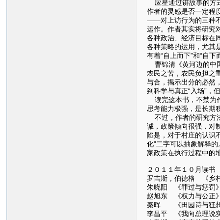
应星通过讲故事的方式
作者的灵感是否一定程
——对上访行为的三种
运作。作者其实将研究
各种政治、经济目标在
各种策略的运用，尤其是
有着“自上而下”和“自
曹锦清《黄河边的中国
农民之苦，农民负担之
与合，揭示出分的必然，
到科学与真正“入场”
读完这本书，不禁为作
思考能力极强，是长期
不过，作者的研究方法
诚，政策倾向很强，对
陷是，对于村庄的认识
化”二字可以抽象解释
家政策在执行过程中的
２０１１年１０月读书
罗吉斯，伯德格 《乡
朱晓阳 《罪过与惩罚
赵旭东 《权力与公正
秦晖 《田园诗与狂
李昌平 《我向总理说