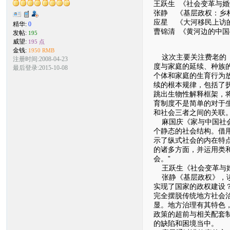
王跃生 《社会变革与
张静 《基层政权：乡
应星 《大河移民上访的
精华:
0
曹锦清 《黄河边的中
发帖:
195
威望:
195 点
金钱:
1950 RMB
这次主要关注费老的《
注册时间:2008-04-23
度与家庭的延续、种族
最后登录:2015-10-08
个体和家庭的生育行为
续的根本规律，包括了
跳出生物性解释框架，
育制度不是简单的对于
和社会三者之间的关联
麻国庆《家与中国社会
个静态的社会结构。借
示了纵式社会的内在特
的诸多方面，并运用类
会。”
王跃生《社会变革与婚
张静《基层政权》，读
实现了国家的政权建设
完全摆脱传统地方社会
显。地方治理有其特色
政策的超前与相关配套
的缺陷和困境当中。