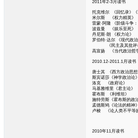
2011年2-3月读书
托克维尔 《回忆录》
米尔斯 《权力精英》
雷蒙·阿隆 《阶级斗争
波兹曼 《娱乐至死》
丹尼斯·朗 《权力论》
罗伯特·达尔 《现代政
《民主及其批评者》
高宣扬 《当代政治哲
2010.12-2011.1月读书
唐士其 《西方政治思想
斯宾诺莎《神学政治论
洛克 《政府论》
马基雅维里《君主论》
霍布斯 《利维坦》
施特劳斯《霍布斯的政
孟德斯鸠《论法的精神
卢梭 《论人类不平等
2010年11月读书