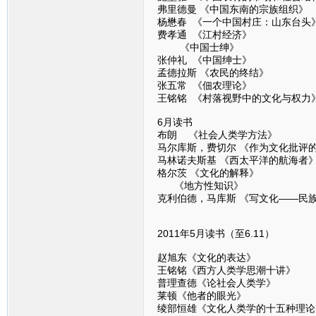
弗里德曼 《中国东南的宗族组织》
杨懋春 《一个中国村庄：山东台头
费孝通 《江村经济》
《中国士绅》
张仲礼 《中国绅士》
孟德拉斯 《农民的终结》
张五常 《佃农理论》
王铭铭 《村落视野中的文化与权力
6月读书
布朗 《社会人类学方法》
马尔库斯，费切尔 《作为文化批评
马林诺夫斯基 《西太平洋的航海者
格尔茨 《文化的解释》
《地方性知识》
克利伯德，马库斯 《写文化——民
2011年5月读书（至6.11）
赵旭东《文化的表达》
王铭铭《西方人类学思潮十讲》
普理查德《论社会人类学》
莱顿《他者的眼光》
绫部恒雄《文化人类学的十五种理论