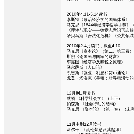
2010年4.11-5.14读书
李斯特《政治经济学的国民体系》
马克思《1844年经济学哲学手稿
《理性与现实——德意志意识形态解
哈贝马斯《合法化危机》《公共领域
2010年2-4月读书，截至4.10
马克思《资本论》（第二、第三卷）
斯密《论国民与国家的财富》
李嘉图《经济学及赋税之原理》
马尔萨斯《人口论》
凯恩斯《就业、利息和货币通论》
戈登・塔洛克《寻租：对寻租活动的
12月到1月读书
默顿 《科学社会学》（上下）
帕森斯 《社会行动的结构》
马克思 《资本论》（第一卷）（未
11月中到12月读书
涂尔干 《乱伦禁忌及其起源》