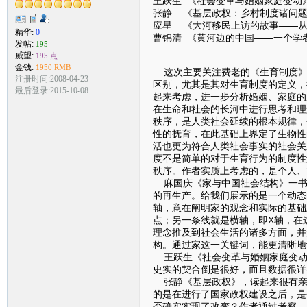
王跃生 《社会变革与婚姻家庭变动
张静 《基层政权：乡村制度诸问
应星 《大河移民上访的故事——从“
精华:
0
曹锦清 《黄河边的中国——一个学
发帖:
195
威望:
195 点
金钱:
1950 RMB
这次主要关注费老的《生育制度》
注册时间:2008-04-23
区别，尤其是其对生育制度的定义，
最后登录:2015-10-08
起来考虑，进一步分析婚姻、家庭的
在生命和社会的长河中进行思考和理
秩序，是人类社会延续的根本规律，
性的抚育，在此基础上界定了生物性
活也更为符合人类社会事实的社会关
度不是简单的对于生育行为的制度性
秩序。作者实质上考虑的，是个人、
麻国庆《家与中国社会结构》一书
的再生产。给我们展示的是一个动态
轴，意在阐明家的观念和实际的基础
点；另一条线就是横轴，即X轴，在
理念推及到社会生活的诸多方面，并
构。通过家这一关键词，能更清晰地
王跃生《社会变革与婚姻家庭变动
史实的契合倒是很好，而且数据很详
张静《基层政权》，读起来很有亲
的是在进行了国家政权建设之后，是
否确实实现了改变？作者通过考察，