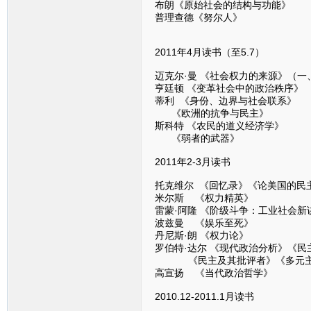
布朗《原始社会的结构与功能》
普理查德《努尔人》
2011年4月读书（至5.7）
迈克尔·曼 《社会权力的来源》（一
亨廷顿 《变革社会中的政治秩序》
蒂利 《身份、边界与社会联系》
《欧洲的抗争与民主》
斯科特 《农民的道义经济学》
《弱者的武器》
2011年2-3月读书
托克维尔 《回忆录》《论美国的民
米尔斯 《权力精英》
雷蒙·阿隆 《阶级斗争：工业社会新
波兹曼 《娱乐至死》
丹尼斯·朗 《权力论》
罗伯特·达尔 《现代政治分析》《民
《民主及其批评者》《多元主
高宣扬 《当代政治哲学》
2010.12-2011.1月读书