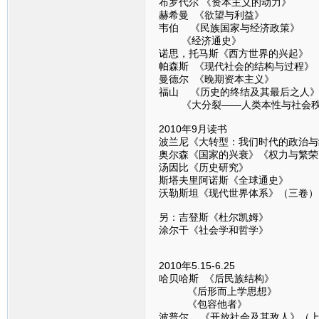
布罗代尔 《资本主义的动力》
赫希曼 《欲望与利益》
韦伯 《民族国家与经济政策》
《经济通史》
诺思，托马斯《西方世界的兴起》
帕森斯 《现代社会的结构与过程》
曼德尔 《晚期资本主义》
福山 《历史的终结及其最后之人
《大分裂——人类本性与社会秩
2010年9月读书
波兰尼《大转型：我们时代的政治与
奥尔森《国家的兴衰》《权力与繁荣
汤因比《历史研究》
斯塔夫里阿诺斯《全球通史》
沃勒斯坦《现代世界体系》（三卷）
另：吉登斯《杜尔凯姆》
涂尔干《社会学和哲学》
2010年5.15-6.25
哈贝哈斯 《后民族结构》
《后形而上学思想》
《包容他者》
波普尔 《开放社会及其敌人》（