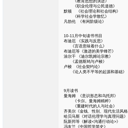
《教育思想的演进》
《职业伦理与公民道德》
默顿 《社会理论和社会结构》
《科学社会学散忆》
凡勃伦 《有闲阶级论》
10-11月中旬读书书目
布迪厄 《实践与反思》
《言语意味着什么》
布迪厄等《激进的美学锋芒》
涂尔干 《迪尔凯姆论宗教》
《孟德斯鸠与卢梭》
卢梭 《社会契约论》
《论人类不平等的起源和基础》
9月读书
曼海姆 《意识形态和乌托邦》
《卡尔。曼海姆精粹》
《重建时代的人与社会》
齐美尔《金钱、性别、现代生活风格
哈贝马斯《对话伦理学与真理问题》
阮新邦等《解读<沟通行动论>》
冯友兰《中国哲学简史》