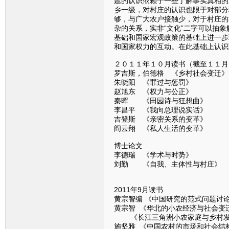
题的认识依赖于一些了解事实真相的
乡一级，对村庄的认识也限于对部分
够，与广大农户接触少，对于村庄的
杂的关系，实非“文化”二字可以抽
基础和国家宏观政策的基础上进一步
和国家权力的互动。在此基础上认识
２０１１年１０月读书（截至１１月
罗吉斯，伯德格 《乡村社会变迁》
朱晓阳 《罪过与惩罚》
赵旭东 《权力与公正》
秦晖 《田园诗与狂想曲》
李昌平 《我向总理说实话》
吉登斯 《亲密关系的变革》
阎云翔 《私人生活的变革》
博士论文
李德瑞 《学术与时势》
刘勤 《自我、主体性与村庄》
2011年9月读书
黄宗智编 《中国研究的范式问题讨
黄宗智 《华北的小农经济与社会变
《长江三角洲小农家庭与乡村发
施坚雅 《中国农村的市场和社会结