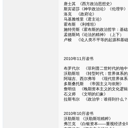
唐士其 《西方政治思想史》
斯宾诺莎《神学政治论》《伦理学》
洛克 《政府论》
马基雅维里《君主论》
霍布斯 《利维坦》
施特劳斯《霍布斯的政治哲学：基础
孟德斯鸠《论法的精神》（上下）
卢梭 《论人类不平等的起源和基
2010年11月读书
布罗代尔 《菲利普二世时代的地中
沃勒斯坦 《转型时代：世界体系的发
阿瑞吉、西尔弗等 《现代世界体系
多斯桑托斯 《帝国主义与依附》
詹明信 《晚期资本主义的文化逻辑
石义师 《文明的幻象》
拉斯韦尔 《政治学：谁得到什么？
2010年10月读书
沃勒斯坦 《沃勒斯坦精粹》
弗兰克 《白银资本——重视经济全