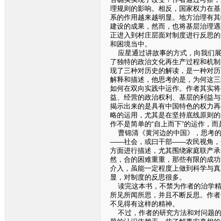
理规则的影响。相反，国家权力在基
系的作用越来越明显。地方治理有其
建设的成果，然而，也将基层治理遇
正进入到村庄层面对制度进行反思的
和困境当中。
应星通过讲故事的方式，向我们展
了独特的政治文化再生产过程和机制
现了三种对历史的解读，是一种对历
解释和描述，他思考的是，为何这三
如何在双向实践中运作。作者其实将
益、经营的政治权利、基层的利益与
揭示出来的是具有中国特色的权力再
略的运用，尤其是在坚持底线原则的
作不是简单的“自上而下”的运作，而
曹锦清《黄河边的中国》，思考的
——社会，或曰干部——农民视角，
方面进行描述，尤其围绕家庭联产承
然，合的困难重重，那些有限的成功
介入，虽能一定程度上做到科学与真
显，对制度的反思很多。
读完这本书，不禁为作者的治学精神
所见所闻所思，并且不断反思。作者
不见得有这样的精神。
不过，作者的研究方法和对问题的