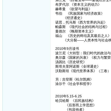
弗兰克 《白银资本——重视经济全
布罗代尔 《资本主义的动力》
赫希曼 《欲望与利益》
韦伯 《民族国家与经济政策》
《经济通史》
诺思，托马斯《西方世界的兴起》
帕森斯 《现代社会的结构与过程》
曼德尔 《晚期资本主义》
福山 《历史的终结及其最后之人
《大分裂——人类本性与社会秩
2010年9月读书
波兰尼《大转型：我们时代的政治与
奥尔森《国家的兴衰》《权力与繁荣
汤因比《历史研究》
斯塔夫里阿诺斯《全球通史》
沃勒斯坦《现代世界体系》（三卷）
另：吉登斯《杜尔凯姆》
涂尔干《社会学和哲学》
2010年5.15-6.25
哈贝哈斯 《后民族结构》
《后形而上学思想》
《包容他者》