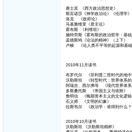
唐士其 《西方政治思想史》
斯宾诺莎《神学政治论》《伦理学》
洛克 《政府论》
马基雅维里《君主论》
霍布斯 《利维坦》
施特劳斯《霍布斯的政治哲学：基础
孟德斯鸠《论法的精神》（上下）
卢梭 《论人类不平等的起源和基
2010年11月读书
布罗代尔 《菲利普二世时代的地中
沃勒斯坦 《转型时代：世界体系的发
阿瑞吉、西尔弗等 《现代世界体系
多斯桑托斯 《帝国主义与依附》
詹明信 《晚期资本主义的文化逻辑
石义师 《文明的幻象》
拉斯韦尔 《政治学：谁得到什么？
2010年10月读书
沃勒斯坦 《沃勒斯坦精粹》