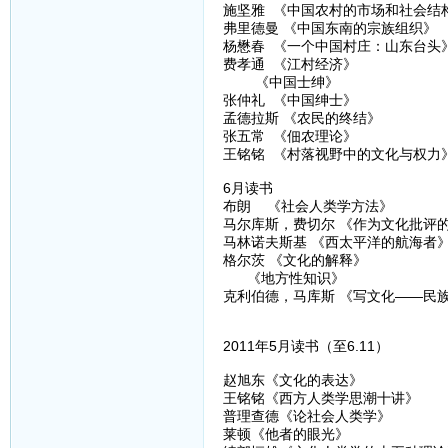
施坚雅 《中国农村的市场和社会结
弗里德曼 《中国东南的宗族组织》
杨懋春 《一个中国村庄：山东台头
费孝通 《江村经济》
《中国士绅》
张仲礼 《中国绅士》
孟德拉斯 《农民的终结》
张五常 《佃农理论》
王铭铭 《村落视野中的文化与权力
6月读书
布朗 《社会人类学方法》
马尔库斯，费切尔 《作为文化批评
马林诺夫斯基 《西太平洋的航海者
格尔茨 《文化的解释》
《地方性知识》
克利伯德，马库斯 《写文化——民
2011年5月读书（至6.11）
赵旭东《文化的表达》
王铭铭《西方人类学思潮十讲》
普理查德《论社会人类学》
莱顿《他者的眼光》