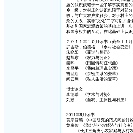
题的认识依赖于一些了解事实真相的
乡一级，对村庄的认识也限于对部分
够，与广大农户接触少，对于村庄的
杂的关系，实非“文化”二字可以抽
基础和国家宏观政策的基础上进一步
和国家权力的互动。在此基础上认识
２０１１年１０月读书（截至１１月
罗吉斯，伯德格 《乡村社会变迁》
朱晓阳 《罪过与惩罚》
赵旭东 《权力与公正》
秦晖 《田园诗与狂想曲》
李昌平 《我向总理说实话》
吉登斯 《亲密关系的变革》
阎云翔 《私人生活的变革》
博士论文
李德瑞 《学术与时势》
刘勤 《自我、主体性与村庄》
2011年9月读书
黄宗智编 《中国研究的范式问题讨
黄宗智 《华北的小农经济与社会变
《长江三角洲小农家庭与乡村发