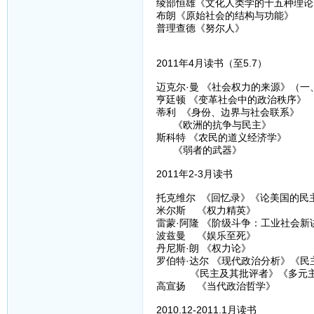
绫部恒雄《文化人类学的十五种理论
布朗《原始社会的结构与功能》
普理查德《努尔人》
2011年4月读书（至5.7）
迈克尔·曼 《社会权力的来源》（一
亨廷顿 《变革社会中的政治秩序》
蒂利 《身份、边界与社会联系》
《欧洲的抗争与民主》
斯科特 《农民的道义经济学》
《弱者的武器》
2011年2-3月读书
托克维尔 《回忆录》《论美国的民
米尔斯 《权力精英》
雷蒙·阿隆 《阶级斗争：工业社会新
波兹曼 《娱乐至死》
丹尼斯·朗 《权力论》
罗伯特·达尔 《现代政治分析》《民
《民主及其批评者》《多元主
高宣扬 《当代政治哲学》
2010.12-2011.1月读书