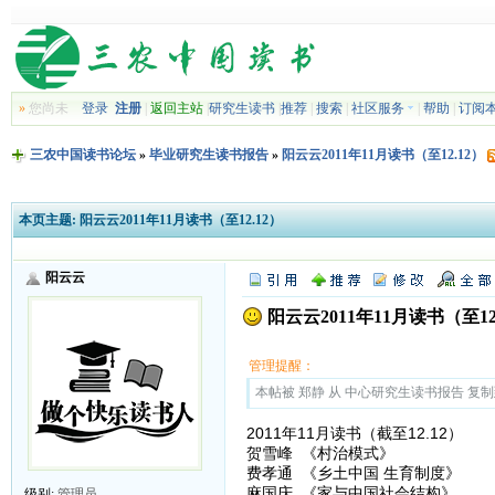
»
您尚未
登录
注册
|
返回主站
|
研究生读书
|
推荐
|
搜索
|
社区服务
|
帮助
|
订阅
三农中国读书论坛
»
毕业研究生读书报告
»
阳云云2011年11月读书（至12.12）
本页主题:
阳云云2011年11月读书（至12.12）
阳云云
阳云云2011年11月读书（至12
管理提醒：
本帖被 郑静 从 中心研究生读书报告 复制到本区
2011年11月读书（截至12.12）
贺雪峰 《村治模式》
费孝通 《乡土中国 生育制度》
麻国庆 《家与中国社会结构》
级别:
管理员