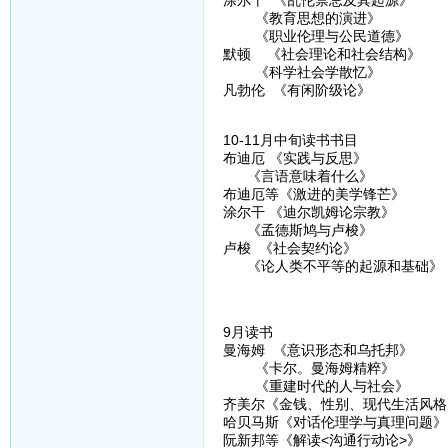
涂尔干 《乱伦禁忌及其起源》
《教育思想的演进》
《职业伦理与公民道德》
默顿 《社会理论和社会结构》
《科学社会学散忆》
凡勃伦 《有闲阶级论》
10-11月中旬读书书目
布迪厄 《实践与反思》
《言语意味着什么》
布迪厄等《激进的美学锋芒》
涂尔干 《迪尔凯姆论宗教》
《孟德斯鸠与卢梭》
卢梭 《社会契约论》
《论人类不平等的起源和基础》
9月读书
曼海姆 《意识形态和乌托邦》
《卡尔。曼海姆精粹》
《重建时代的人与社会》
齐美尔《金钱、性别、现代生活风格
哈贝马斯《对话伦理学与真理问题》
阮新邦等《解读<沟通行动论>》