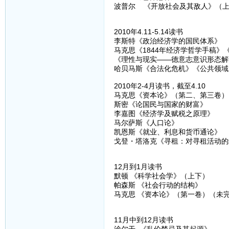
波普尔 《开放社会及其敌人》（
2010年4.11-5.14读书
李斯特《政治经济学的国民体系》
马克思《1844年经济学哲学手稿
《理性与现实——德意志意识形态解
哈贝马斯《合法化危机》《公共领域
2010年2-4月读书，截至4.10
马克思《资本论》（第二、第三卷）
斯密《论国民与国家的财富》
李嘉图《经济学及赋税之原理》
马尔萨斯《人口论》
凯恩斯《就业、利息和货币通论》
戈登・塔洛克《寻租：对寻租活动的
12月到1月读书
默顿 《科学社会学》（上下）
帕森斯 《社会行动的结构》
马克思 《资本论》（第一卷）（未
11月中到12月读书