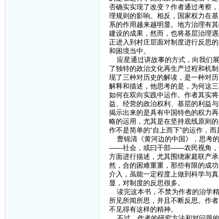
否确实实现了改变？作者通过考察，
理规则的影响。相反，国家权力在基
系的作用越来越明显。地方治理有其
建设的成果，然而，也将基层治理遇
正进入到村庄层面对制度进行反思的
和困境当中。
应星通过讲故事的方式，向我们展
了独特的政治文化再生产过程和机制
现了三种对历史的解读，是一种对历
解释和描述，他思考的是，为何这三
如何在双向实践中运作。作者其实将
益、经营的政治权利、基层的利益与
揭示出来的是具有中国特色的权力再
略的运用，尤其是在坚持底线原则的
作不是简单的“自上而下”的运作，而
曹锦清《黄河边的中国》，思考的
——社会，或曰干部——农民视角，
方面进行描述，尤其围绕家庭联产承
然，合的困难重重，那些有限的成功
介入，虽能一定程度上做到科学与真
显，对制度的反思很多。
读完这本书，不禁为作者的治学精神
所见所闻所思，并且不断反思。作者
不见得有这样的精神。
不过，作者的研究方法和对问题的