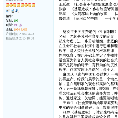
王跃生 《社会变革与婚姻家庭变动
张静 《基层政权：乡村制度诸问
应星 《大河移民上访的故事——从“
精华:
0
曹锦清 《黄河边的中国——一个学
发帖:
195
威望:
195 点
金钱:
1950 RMB
这次主要关注费老的《生育制度》
注册时间:2008-04-23
区别，尤其是其对生育制度的定义，
最后登录:2015-10-08
起来考虑，进一步分析婚姻、家庭的
在生命和社会的长河中进行思考和理
秩序，是人类社会延续的根本规律，
性的抚育，在此基础上界定了生物性
活也更为符合人类社会事实的社会关
度不是简单的对于生育行为的制度性
秩序。作者实质上考虑的，是个人、
麻国庆《家与中国社会结构》一书
的再生产。给我们展示的是一个动态
轴，意在阐明家的观念和实际的基础
点；另一条线就是横轴，即X轴，在
理念推及到社会生活的诸多方面，并
构。通过家这一关键词，能更清晰地
王跃生《社会变革与婚姻家庭变动
史实的契合倒是很好，而且数据很详
张静《基层政权》，读起来很有亲
的是在进行了国家政权建设之后，是