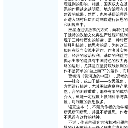
理规则的影响。相反，国家权力在基
系的作用越来越明显。地方治理有其
建设的成果，然而，也将基层治理遇
正进入到村庄层面对制度进行反思的
和困境当中。
应星通过讲故事的方式，向我们展
了独特的政治文化再生产过程和机制
现了三种对历史的解读，是一种对历
解释和描述，他思考的是，为何这三
如何在双向实践中运作。作者其实将
益、经营的政治权利、基层的利益与
揭示出来的是具有中国特色的权力再
略的运用，尤其是在坚持底线原则的
作不是简单的“自上而下”的运作，而
曹锦清《黄河边的中国》，思考的
——社会，或曰干部——农民视角，
方面进行描述，尤其围绕家庭联产承
然，合的困难重重，那些有限的成功
介入，虽能一定程度上做到科学与真
显，对制度的反思很多。
读完这本书，不禁为作者的治学精神
所见所闻所思，并且不断反思。作者
不见得有这样的精神。
不过，作者的研究方法和对问题的
题的认识依赖于一些了解事实真相的