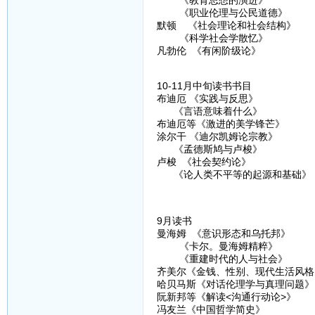
《职业伦理与公民道德》
默顿 《社会理论和社会结构》
《科学社会学散忆》
凡勃伦 《有闲阶级论》
10-11月中旬读书书目
布迪厄 《实践与反思》
《言语意味着什么》
布迪厄等《激进的美学锋芒》
涂尔干 《迪尔凯姆论宗教》
《孟德斯鸠与卢梭》
卢梭 《社会契约论》
《论人类不平等的起源和基础》
9月读书
曼海姆 《意识形态和乌托邦》
《卡尔。曼海姆精粹》
《重建时代的人与社会》
齐美尔《金钱、性别、现代生活风格
哈贝马斯《对话伦理学与真理问题》
阮新邦等《解读<沟通行动论>》
冯友兰《中国哲学简史》