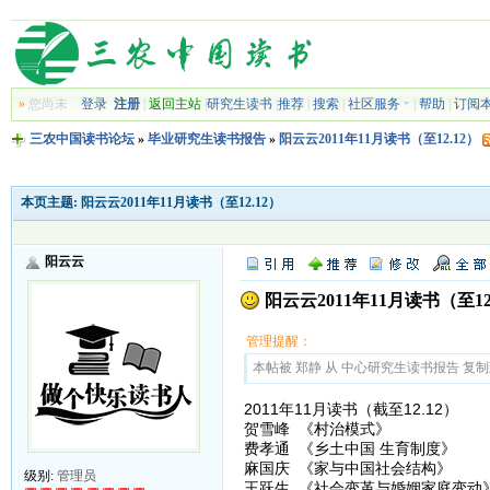
»
您尚未
登录
注册
|
返回主站
|
研究生读书
|
推荐
|
搜索
|
社区服务
|
帮助
|
订阅
三农中国读书论坛
»
毕业研究生读书报告
»
阳云云2011年11月读书（至12.12）
本页主题:
阳云云2011年11月读书（至12.12）
阳云云
阳云云2011年11月读书（至12
管理提醒：
本帖被 郑静 从 中心研究生读书报告 复制到本区
2011年11月读书（截至12.12）
贺雪峰 《村治模式》
费孝通 《乡土中国 生育制度》
麻国庆 《家与中国社会结构》
级别:
管理员
王跃生 《社会变革与婚姻家庭变动