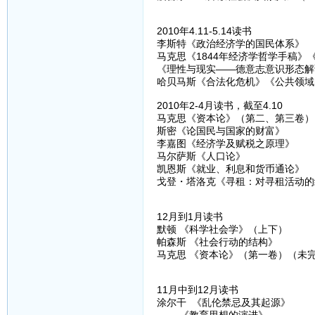
2010年4.11-5.14读书
李斯特《政治经济学的国民体系》
马克思《1844年经济学哲学手稿
《理性与现实——德意志意识形态解
哈贝马斯《合法化危机》《公共领域
2010年2-4月读书，截至4.10
马克思《资本论》（第二、第三卷）
斯密《论国民与国家的财富》
李嘉图《经济学及赋税之原理》
马尔萨斯《人口论》
凯恩斯《就业、利息和货币通论》
戈登・塔洛克《寻租：对寻租活动的
12月到1月读书
默顿 《科学社会学》（上下）
帕森斯 《社会行动的结构》
马克思 《资本论》（第一卷）（未
11月中到12月读书
涂尔干 《乱伦禁忌及其起源》
《教育思想的演进》