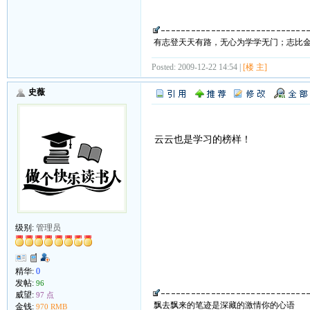
有志登天天有路，无心为学学无门；志比
Posted: 2009-12-22 14:54 |
[楼 主]
史薇
云云也是学习的榜样！
级别:
管理员
精华:
0
发帖:
96
威望:
97 点
飘去飘来的笔迹是深藏的激情你的心语
金钱:
970 RMB