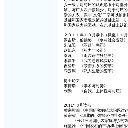
乡一级，对村庄的认识也限于对部分
够，与广大农户接触少，对于村庄的
杂的关系，实非“文化”二字可以抽
基础和国家宏观政策的基础上进一步
和国家权力的互动。在此基础上认识
２０１１年１０月读书（截至１１月
罗吉斯，伯德格 《乡村社会变迁》
朱晓阳 《罪过与惩罚》
赵旭东 《权力与公正》
秦晖 《田园诗与狂想曲》
李昌平 《我向总理说实话》
吉登斯 《亲密关系的变革》
阎云翔 《私人生活的变革》
博士论文
李德瑞 《学术与时势》
刘勤 《自我、主体性与村庄》
2011年9月读书
黄宗智编 《中国研究的范式问题讨
黄宗智 《华北的小农经济与社会变
《长江三角洲小农家庭与乡村发
施坚雅 《中国农村的市场和社会结