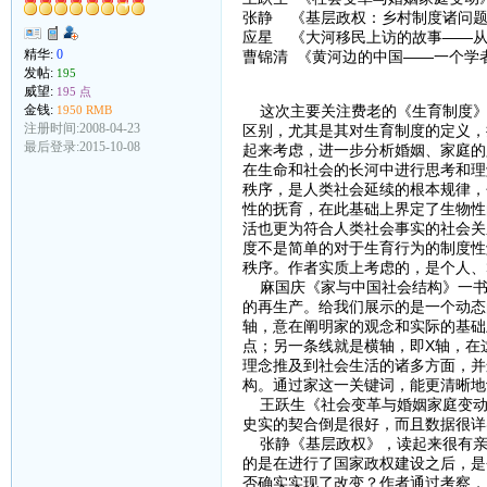
张静 《基层政权：乡村制度诸问
应星 《大河移民上访的故事——从“
精华:
0
曹锦清 《黄河边的中国——一个学
发帖:
195
威望:
195 点
金钱:
这次主要关注费老的《生育制度》
1950 RMB
注册时间:2008-04-23
区别，尤其是其对生育制度的定义，
最后登录:2015-10-08
起来考虑，进一步分析婚姻、家庭的
在生命和社会的长河中进行思考和理
秩序，是人类社会延续的根本规律，
性的抚育，在此基础上界定了生物性
活也更为符合人类社会事实的社会关
度不是简单的对于生育行为的制度性
秩序。作者实质上考虑的，是个人、
麻国庆《家与中国社会结构》一书
的再生产。给我们展示的是一个动态
轴，意在阐明家的观念和实际的基础
点；另一条线就是横轴，即X轴，在
理念推及到社会生活的诸多方面，并
构。通过家这一关键词，能更清晰地
王跃生《社会变革与婚姻家庭变动
史实的契合倒是很好，而且数据很详
张静《基层政权》，读起来很有亲
的是在进行了国家政权建设之后，是
否确实实现了改变？作者通过考察，