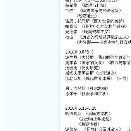
赫希曼 《欲望与利益》
韦伯 《民族国家与经济政策》
《经济通史》
诺思，托马斯《西方世界的兴起》
帕森斯 《现代社会的结构与过程》
曼德尔 《晚期资本主义》
福山 《历史的终结及其最后之人
《大分裂——人类本性与社会秩
2010年9月读书
波兰尼《大转型：我们时代的政治与
奥尔森《国家的兴衰》《权力与繁荣
汤因比《历史研究》
斯塔夫里阿诺斯《全球通史》
沃勒斯坦《现代世界体系》（三卷）
另：吉登斯《杜尔凯姆》
涂尔干《社会学和哲学》
2010年5.15-6.25
哈贝哈斯 《后民族结构》
《后形而上学思想》
《包容他者》
波普尔 《开放社会及其敌人》（