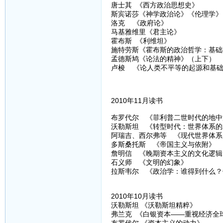
唐士其 《西方政治思想史》
斯宾诺莎《神学政治论》《伦理学》
洛克 《政府论》
马基雅维里《君主论》
霍布斯 《利维坦》
施特劳斯《霍布斯的政治哲学：基础
孟德斯鸠《论法的精神》（上下）
卢梭 《论人类不平等的起源和基
2010年11月读书
布罗代尔 《菲利普二世时代的地中
沃勒斯坦 《转型时代：世界体系的发
阿瑞吉、西尔弗等 《现代世界体系
多斯桑托斯 《帝国主义与依附》
詹明信 《晚期资本主义的文化逻辑
石义师 《文明的幻象》
拉斯韦尔 《政治学：谁得到什么？
2010年10月读书
沃勒斯坦 《沃勒斯坦精粹》
弗兰克 《白银资本——重视经济全
布罗代尔 《资本主义的动力》