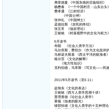
弗里德曼 《中国东南的宗族组织》
杨懋春 《一个中国村庄：山东台头
费孝通 《江村经济》
《中国士绅》
张仲礼 《中国绅士》
孟德拉斯 《农民的终结》
张五常 《佃农理论》
王铭铭 《村落视野中的文化与权力
6月读书
布朗 《社会人类学方法》
马尔库斯，费切尔 《作为文化批评
马林诺夫斯基 《西太平洋的航海者
格尔茨 《文化的解释》
《地方性知识》
克利伯德，马库斯 《写文化——民
2011年5月读书（至6.11）
赵旭东《文化的表达》
王铭铭《西方人类学思潮十讲》
普理查德《论社会人类学》
莱顿《他者的眼光》
绫部恒雄《文化人类学的十五种理论