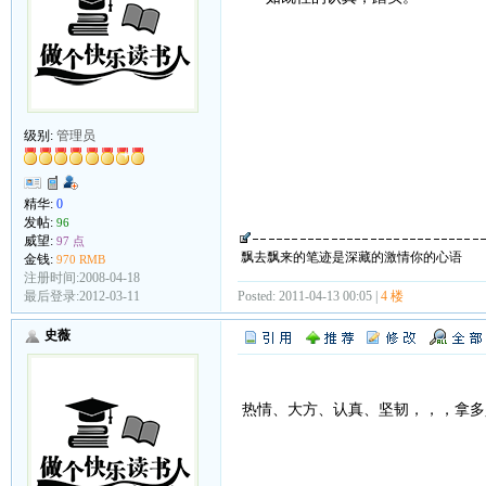
级别:
管理员
精华:
0
发帖:
96
威望:
97 点
飘去飘来的笔迹是深藏的激情你的心语
金钱:
970 RMB
注册时间:2008-04-18
最后登录:2012-03-11
Posted: 2011-04-13 00:05 |
4 楼
史薇
热情、大方、认真、坚韧，，，拿多