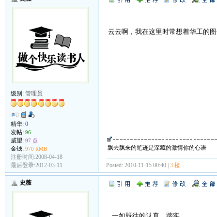
云云啊，我在这里时常想着华工的图
级别:
管理员
精华:
0
发帖:
96
威望:
97 点
飘去飘来的笔迹是深藏的激情你的心语
金钱:
970 RMB
注册时间:2008-04-18
最后登录:2012-03-11
Posted: 2010-11-15 00:40 |
3 楼
史薇
一如既往的认真，踏实。