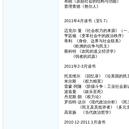
布朗《原始社会的结构与功能》
普理查德《努尔人》
2011年4月读书（至5.7）
迈克尔·曼 《社会权力的来源》（一
亨廷顿 《变革社会中的政治秩序》
蒂利 《身份、边界与社会联系》
《欧洲的抗争与民主》
斯科特 《农民的道义经济学》
《弱者的武器》
2011年2-3月读书
托克维尔 《回忆录》《论美国的民
米尔斯 《权力精英》
雷蒙·阿隆 《阶级斗争：工业社会新
波兹曼 《娱乐至死》
丹尼斯·朗 《权力论》
罗伯特·达尔 《现代政治分析》《民
《民主及其批评者》《多元主
高宣扬 《当代政治哲学》
2010.12-2011.1月读书