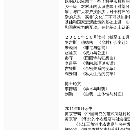
题的认识依赖于一些了解事实真相的
乡一级，对村庄的认识也限于对部分
够，与广大农户接触少，对于村庄的
杂的关系，实非“文化”二字可以抽
基础和国家宏观政策的基础上进一步
和国家权力的互动。在此基础上认识
２０１１年１０月读书（截至１１月
罗吉斯，伯德格 《乡村社会变迁》
朱晓阳 《罪过与惩罚》
赵旭东 《权力与公正》
秦晖 《田园诗与狂想曲》
李昌平 《我向总理说实话》
吉登斯 《亲密关系的变革》
阎云翔 《私人生活的变革》
博士论文
李德瑞 《学术与时势》
刘勤 《自我、主体性与村庄》
2011年9月读书
黄宗智编 《中国研究的范式问题讨
黄宗智 《华北的小农经济与社会变
《长江三角洲小农家庭与乡村发
施坚雅 《中国农村的市场和社会结