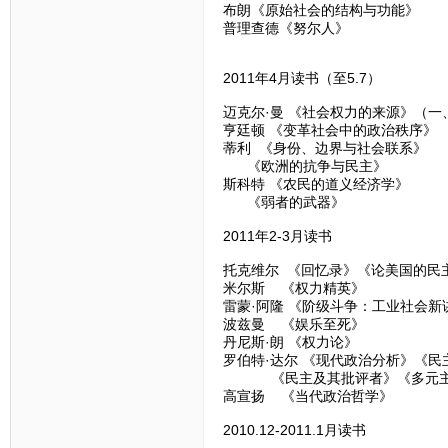
布朗《原始社会的结构与功能》
普理查德《努尔人》
2011年4月读书（至5.7）
迈克尔·曼 《社会权力的来源》（一
亨廷顿 《变革社会中的政治秩序》
蒂利 《身份、边界与社会联系》
《欧洲的抗争与民主》
斯科特 《农民的道义经济学》
《弱者的武器》
2011年2-3月读书
托克维尔 《回忆录》《论美国的民
米尔斯 《权力精英》
雷蒙·阿隆 《阶级斗争：工业社会新
波兹曼 《娱乐至死》
丹尼斯·朗 《权力论》
罗伯特·达尔 《现代政治分析》《民
《民主及其批评者》《多元主
高宣扬 《当代政治哲学》
2010.12-2011.1月读书