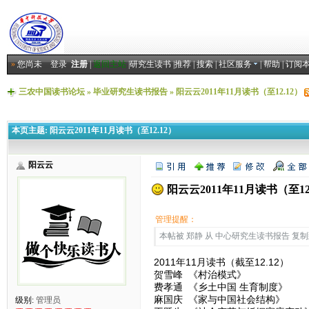
»
您尚未
登录
注册
|
返回主站
|
研究生读书
|
推荐
|
搜索
|
社区服务
|
帮助
|
订阅
三农中国读书论坛
»
毕业研究生读书报告
»
阳云云2011年11月读书（至12.12）
本页主题:
阳云云2011年11月读书（至12.12）
阳云云
阳云云2011年11月读书（至12
管理提醒：
本帖被 郑静 从 中心研究生读书报告 复制到本区
2011年11月读书（截至12.12）
贺雪峰 《村治模式》
费孝通 《乡土中国 生育制度》
麻国庆 《家与中国社会结构》
级别:
管理员