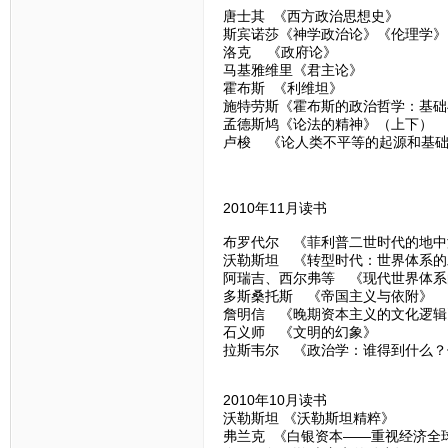
唐士其 《西方政治思想史》
斯宾诺莎《神学政治论》《伦理学》
洛克 《政府论》
马基雅维里《君主论》
霍布斯 《利维坦》
施特劳斯《霍布斯的政治哲学：基础
孟德斯鸠《论法的精神》（上下）
卢梭 《论人类不平等的起源和基
2010年11月读书
布罗代尔 《菲利普二世时代的地中
沃勒斯坦 《转型时代：世界体系的发
阿瑞吉、西尔弗等 《现代世界体系
多斯桑托斯 《帝国主义与依附》
詹明信 《晚期资本主义的文化逻辑
石义师 《文明的幻象》
拉斯韦尔 《政治学：谁得到什么？
2010年10月读书
沃勒斯坦 《沃勒斯坦精粹》
弗兰克 《白银资本——重视经济全