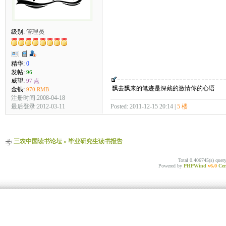
级别:
管理员
精华:
0
发帖:
96
威望:
97 点
飘去飘来的笔迹是深藏的激情你的心语
金钱:
970 RMB
注册时间:2008-04-18
最后登录:2012-03-11
Posted: 2011-12-15 20:14 |
5 楼
三农中国读书论坛
»
毕业研究生读书报告
Total 0.406745(s) quer
Powered by
PHPWind
v6.0
Cer