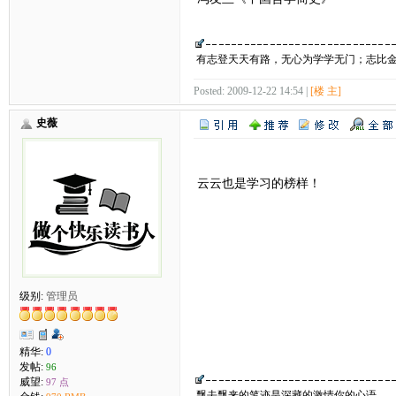
有志登天天有路，无心为学学无门；志比
Posted: 2009-12-22 14:54 |
[楼 主]
史薇
云云也是学习的榜样！
级别:
管理员
精华:
0
发帖:
96
威望:
97 点
飘去飘来的笔迹是深藏的激情你的心语