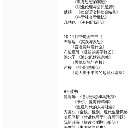
《教育思想的演进》
《职业伦理与公民道德》
默顿 《社会理论和社会结构》
《科学社会学散忆》
凡勃伦 《有闲阶级论》
10-11月中旬读书书目
布迪厄 《实践与反思》
《言语意味着什么》
布迪厄等《激进的美学锋芒》
涂尔干 《迪尔凯姆论宗教》
《孟德斯鸠与卢梭》
卢梭 《社会契约论》
《论人类不平等的起源和基础》
9月读书
曼海姆 《意识形态和乌托邦》
《卡尔。曼海姆精粹》
《重建时代的人与社会》
齐美尔《金钱、性别、现代生活风格
哈贝马斯《对话伦理学与真理问题》
阮新邦等《解读<沟通行动论>》
冯友兰《中国哲学简史》