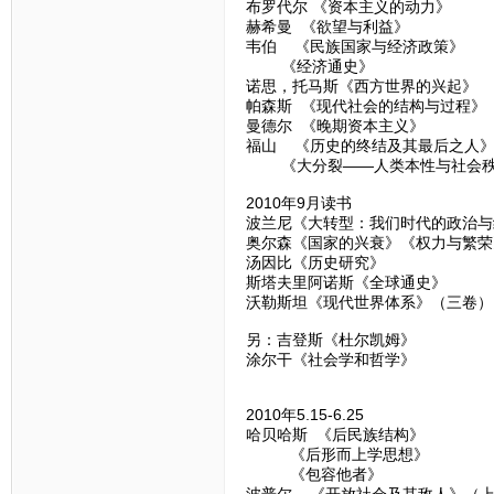
布罗代尔 《资本主义的动力》
赫希曼 《欲望与利益》
韦伯 《民族国家与经济政策》
《经济通史》
诺思，托马斯《西方世界的兴起》
帕森斯 《现代社会的结构与过程》
曼德尔 《晚期资本主义》
福山 《历史的终结及其最后之人
《大分裂——人类本性与社会秩
2010年9月读书
波兰尼《大转型：我们时代的政治与
奥尔森《国家的兴衰》《权力与繁荣
汤因比《历史研究》
斯塔夫里阿诺斯《全球通史》
沃勒斯坦《现代世界体系》（三卷）
另：吉登斯《杜尔凯姆》
涂尔干《社会学和哲学》
2010年5.15-6.25
哈贝哈斯 《后民族结构》
《后形而上学思想》
《包容他者》
波普尔 《开放社会及其敌人》（