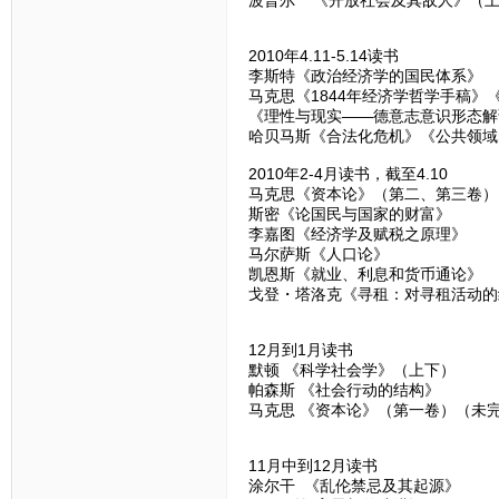
2010年4.11-5.14读书
李斯特《政治经济学的国民体系》
马克思《1844年经济学哲学手稿
《理性与现实——德意志意识形态解
哈贝马斯《合法化危机》《公共领域
2010年2-4月读书，截至4.10
马克思《资本论》（第二、第三卷）
斯密《论国民与国家的财富》
李嘉图《经济学及赋税之原理》
马尔萨斯《人口论》
凯恩斯《就业、利息和货币通论》
戈登・塔洛克《寻租：对寻租活动的
12月到1月读书
默顿 《科学社会学》（上下）
帕森斯 《社会行动的结构》
马克思 《资本论》（第一卷）（未
11月中到12月读书
涂尔干 《乱伦禁忌及其起源》