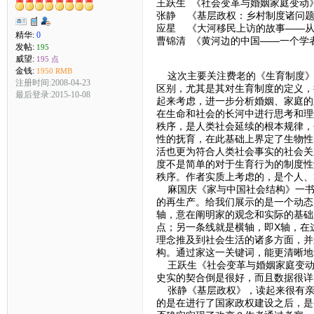
王跃生 《社会变革与婚姻家庭变动
张静 《基层政权：乡村制度诸问
应星 《大河移民上访的故事——从“
精华:
0
曹锦清 《黄河边的中国——一个学
发帖:
195
威望:
195 点
金钱:
1950 RMB
这次主要关注费老的《生育制度》
注册时间:2008-04-23
区别，尤其是其对生育制度的定义，
最后登录:2015-10-08
起来考虑，进一步分析婚姻、家庭的
在生命和社会的长河中进行思考和理
秩序，是人类社会延续的根本规律，
性的抚育，在此基础上界定了生物性
活也更为符合人类社会事实的社会关
度不是简单的对于生育行为的制度性
秩序。作者实质上考虑的，是个人、
麻国庆《家与中国社会结构》一书
的再生产。给我们展示的是一个动态
轴，意在阐明家的观念和实际的基础
点；另一条线就是横轴，即X轴，在
理念推及到社会生活的诸多方面，并
构。通过家这一关键词，能更清晰地
王跃生《社会变革与婚姻家庭变动
史实的契合倒是很好，而且数据很详
张静《基层政权》，读起来很有亲
的是在进行了国家政权建设之后，是