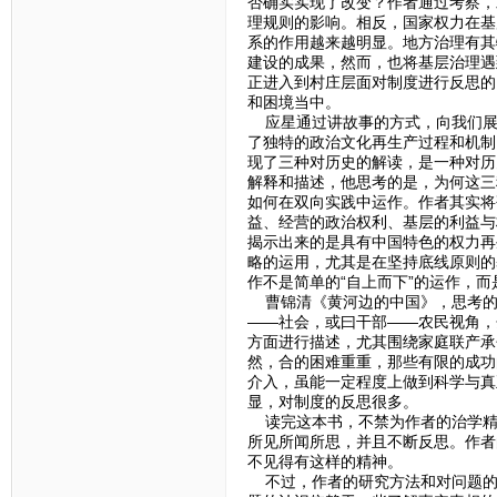
否确实实现了改变？作者通过考察，
理规则的影响。相反，国家权力在基
系的作用越来越明显。地方治理有其
建设的成果，然而，也将基层治理遇
正进入到村庄层面对制度进行反思的
和困境当中。
应星通过讲故事的方式，向我们展
了独特的政治文化再生产过程和机制
现了三种对历史的解读，是一种对历
解释和描述，他思考的是，为何这三
如何在双向实践中运作。作者其实将
益、经营的政治权利、基层的利益与
揭示出来的是具有中国特色的权力再
略的运用，尤其是在坚持底线原则的
作不是简单的“自上而下”的运作，而
曹锦清《黄河边的中国》，思考的
——社会，或曰干部——农民视角，
方面进行描述，尤其围绕家庭联产承
然，合的困难重重，那些有限的成功
介入，虽能一定程度上做到科学与真
显，对制度的反思很多。
读完这本书，不禁为作者的治学精神
所见所闻所思，并且不断反思。作者
不见得有这样的精神。
不过，作者的研究方法和对问题的