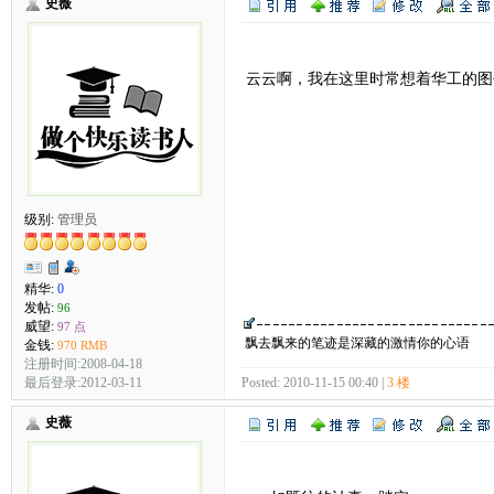
史薇
云云啊，我在这里时常想着华工的图
级别:
管理员
精华:
0
发帖:
96
威望:
97 点
飘去飘来的笔迹是深藏的激情你的心语
金钱:
970 RMB
注册时间:2008-04-18
最后登录:2012-03-11
Posted: 2010-11-15 00:40 |
3 楼
史薇