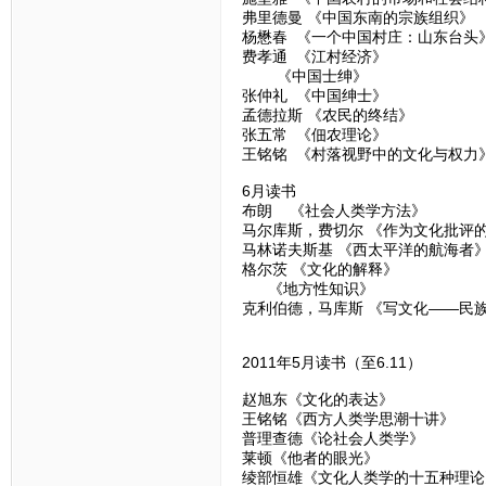
弗里德曼 《中国东南的宗族组织》
杨懋春 《一个中国村庄：山东台头
费孝通 《江村经济》
《中国士绅》
张仲礼 《中国绅士》
孟德拉斯 《农民的终结》
张五常 《佃农理论》
王铭铭 《村落视野中的文化与权力
6月读书
布朗 《社会人类学方法》
马尔库斯，费切尔 《作为文化批评
马林诺夫斯基 《西太平洋的航海者
格尔茨 《文化的解释》
《地方性知识》
克利伯德，马库斯 《写文化——民
2011年5月读书（至6.11）
赵旭东《文化的表达》
王铭铭《西方人类学思潮十讲》
普理查德《论社会人类学》
莱顿《他者的眼光》
绫部恒雄《文化人类学的十五种理论