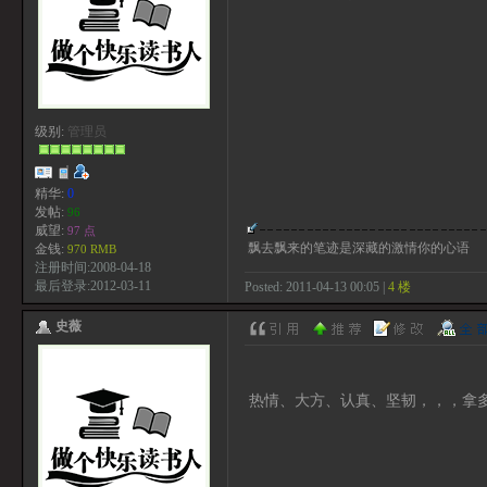
级别:
管理员
精华:
0
发帖:
96
威望:
97 点
飘去飘来的笔迹是深藏的激情你的心语
金钱:
970 RMB
注册时间:2008-04-18
最后登录:2012-03-11
Posted: 2011-04-13 00:05 |
4 楼
史薇
热情、大方、认真、坚韧，，，拿