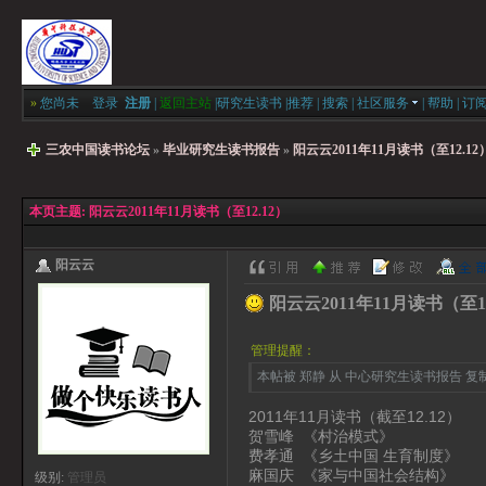
»
您尚未
登录
注册
|
返回主站
|
研究生读书
|
推荐
|
搜索
|
社区服务
|
帮助
|
订
三农中国读书论坛
»
毕业研究生读书报告
»
阳云云2011年11月读书（至12.12
本页主题:
阳云云2011年11月读书（至12.12）
阳云云
阳云云2011年11月读书（至12
管理提醒：
本帖被 郑静 从 中心研究生读书报告 复制到本
2011年11月读书（截至12.12）
贺雪峰 《村治模式》
费孝通 《乡土中国 生育制度》
麻国庆 《家与中国社会结构》
级别:
管理员