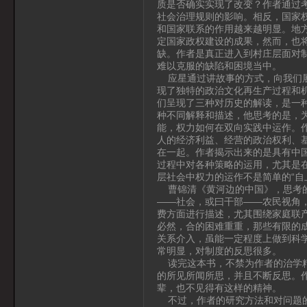
质是否确实实现了改变？作者通过
社会治理规则的影响。相反，国家
和国家联系的作用越来越明显。地
定国家政权建设的成果，然而，也
缺。作者是真正进入到村庄层面对
难以克服的缺陷和困境当中。
应星通过讲故事的方式，向我们展
现了独特的政治文化再生产过程和
们呈现了三种对历史的解读，是一
种不同解释和描述，他思考的是，
能，权力如何在双向实践中运作。作
人的经济利益、经营的政治权利、
在一起。作者揭示出来的是具有中
过程中对各种策略的运用，尤其是在
层社会中权力的运作不是简单的“自
曹锦清《黄河边的中国》，思考的
——社会，或曰干部——农民视角
费方面进行描述，尤其围绕家庭联
必然，合的困难重重，那些有限的成
关系介入，虽能一定程度上做到科学
常明显，对制度的反思很多。
读完这本书，不禁为作者的治学精
的所见所闻所思，并且不断反思。
辈，也不见得有这样的精神。
不过，作者的研究方法和对问题的