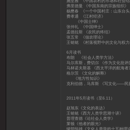
施坚雅 《中国农村的市场和社会结
弗里德曼 《中国东南的宗族组织》
杨懋春 《一个中国村庄：山东台头
费孝通 《江村经济》
《中国士绅》
张仲礼 《中国绅士》
孟德拉斯 《农民的终结》
张五常 《佃农理论》
王铭铭 《村落视野中的文化与权力
6月读书
布朗 《社会人类学方法》
马尔库斯，费切尔 《作为文化批评
马林诺夫斯基 《西太平洋的航海者
格尔茨 《文化的解释》
《地方性知识》
克利伯德，马库斯 《写文化——民
2011年5月读书（至6.11）
赵旭东《文化的表达》
王铭铭《西方人类学思潮十讲》
普理查德《论社会人类学》
莱顿《他者的眼光》
绫部恒雄《文化人类学的十五种理