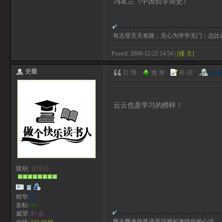
冯友兰《中国哲学简史》
有志登天天有路，无心为学学无门；志比
Posted: 2009-12-22 14:54 |
[楼 主]
史薇
云云也是学习的榜样！
级别:
管理员
精华:
0
发帖:
96
威望:
97 点
飘去飘来的笔迹是深藏的激情你的心语