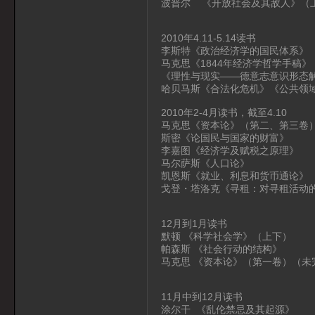
波普尔 《开放社会及其敌人》（
2010年4.11-5.14读书
李斯特《政治经济学的国民体系》
马克思《1844年经济学哲学手稿
《理性与现实——德意志意识形态
哈贝马斯《合法化危机》《公共领
2010年2-4月读书，截至4.10
马克思《资本论》（第二、第三卷
斯密《论国民与国家的财富》
李嘉图《经济学及赋税之原理》
马尔萨斯《人口论》
凯恩斯《就业、利息和货币通论》
戈登・塔洛克《寻租：对寻租活动
12月到1月读书
默顿 《科学社会学》（上下）
帕森斯 《社会行动的结构》
马克思 《资本论》（第一卷）（未
11月中到12月读书
涂尔干 《乱伦禁忌及其起源》