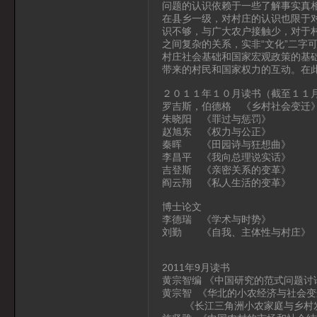
问题的认识依赖于一些了解事实真
在县乡一级，对村庄的认识也限于
识不够，与广大农户接触少，对于
之间复杂的关系，实非“文化”二字
村庄社会基础和国家宏观政策的基
带来的村民和国家权力的互动。在
２０１１年１０月读书（截至１１
罗吉斯，伯德格 《乡村社会变迁
朱晓阳 《罪过与惩罚》
赵旭东 《权力与公正》
秦晖 《田园诗与狂想曲》
李昌平 《我向总理说实话》
吉登斯 《亲密关系的变革》
阎云翔 《私人生活的变革》
博士论文
李德瑞 《学术与时势》
刘勤 《自我、主体性与村庄》
2011年9月读书
黄宗智编 《中国研究的范式问题讨
黄宗智 《华北的小农经济与社会变
《长江三角洲小农家庭与乡村