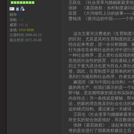
王跃生 《社会变革与婚姻家庭变动
张静 《基层政权：乡村制度诸问
应星 《大河移民上访的故事——从“
精华:
0
曹锦清 《黄河边的中国——一个
发帖:
195
威望:
195 点
金钱:
1950 RMB
这次主要关注费老的《生育制度》
注册时间:2008-04-23
的区别，尤其是其对生育制度的定
最后登录:2015-10-08
结合起来考虑，进一步分析婚姻、
行为放在生命和社会的长河中进行
一种社会秩序，是人类社会延续的
也包括社会性的抚育，在此基础上
归之于更为灵活也更为符合人类社
替。因此，生育制度不是简单的对
系列行为规则和社会秩序。作者实
麻国庆《家与中国社会结构》一书
庭的再生产。给我们展示的是一个
即Y轴，意在阐明家的观念和实际
内在特点；另一条线就是横轴，即X
论，把家的理念推及到社会生活的
会的模式结构。通过家这一关键词
王跃生《社会变革与婚姻家庭变动
对史实的契合倒是很好，而且数据
张静《基层政权》，读起来很有亲
考的是在进行了国家政权建设之后