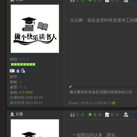
云云啊，我在这里时常想着华工的
级别:
管理员
精华:
0
发帖:
96
威望:
97 点
飘去飘来的笔迹是深藏的激情你的心语
金钱:
970 RMB
注册时间:2008-04-18
最后登录:2012-03-11
Posted: 2010-11-15 00:40 |
3 楼
史薇
一如既往的认真，踏实。