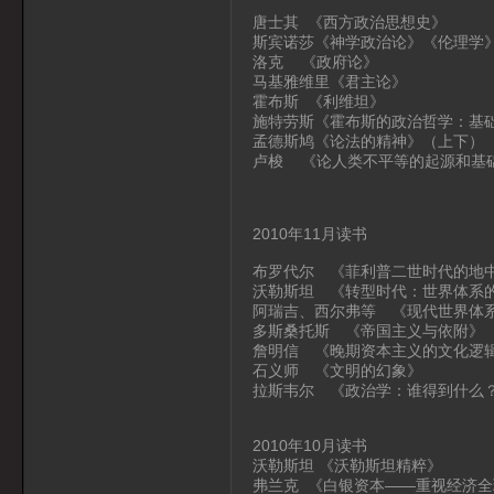
唐士其 《西方政治思想史》
斯宾诺莎《神学政治论》《伦理学
洛克 《政府论》
马基雅维里《君主论》
霍布斯 《利维坦》
施特劳斯《霍布斯的政治哲学：基
孟德斯鸠《论法的精神》（上下）
卢梭 《论人类不平等的起源和基
2010年11月读书
布罗代尔 《菲利普二世时代的地中
沃勒斯坦 《转型时代：世界体系的发
阿瑞吉、西尔弗等 《现代世界体
多斯桑托斯 《帝国主义与依附》
詹明信 《晚期资本主义的文化逻
石义师 《文明的幻象》
拉斯韦尔 《政治学：谁得到什么
2010年10月读书
沃勒斯坦 《沃勒斯坦精粹》
弗兰克 《白银资本——重视经济