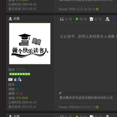
金钱:
970 RMB
注册时间:2008-04-18
最后登录:2012-03-11
Posted: 2009-12-22 21:24 |
1 楼
史薇
云云读书，刻苦认真程度令人感佩
级别:
管理员
精华:
0
发帖:
96
威望:
97 点
飘去飘来的笔迹是深藏的激情你的心语
金钱:
970 RMB
注册时间:2008-04-18
最后登录:2012-03-11
Posted: 2010-04-13 13:17 |
2 楼
史薇