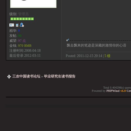
级别:
管理员
精华:
0
发帖:
96
威望:
97 点
飘去飘来的笔迹是深藏的激情你的心语
金钱:
970 RMB
注册时间:2008-04-18
最后登录:2012-03-11
Posted: 2011-12-15 20:14 |
5 楼
三农中国读书论坛
»
毕业研究生读书报告
Total 0.404298(s) quer
Powered by
PHPWind
v6.0
Cer