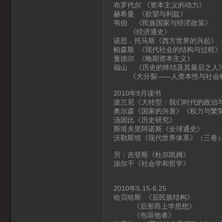
布罗代尔 《资本主义的动力》
赫希曼 《欲望与利益》
韦伯 《民族国家与经济政策》
《经济通史》
诺思，托马斯《西方世界的兴起》
帕森斯 《现代社会的结构与过程》
曼德尔 《晚期资本主义》
福山 《历史的终结及其最后之人
《大分裂——人类本性与社会
2010年9月读书
波兰尼《大转型：我们时代的政治
奥尔森《国家的兴衰》《权力与繁
汤因比《历史研究》
斯塔夫里阿诺斯《全球通史》
沃勒斯坦《现代世界体系》（三卷
另：吉登斯《杜尔凯姆》
涂尔干《社会学和哲学》
2010年5.15-6.25
哈贝哈斯 《后民族结构》
《后形而上学思想》
《包容他者》