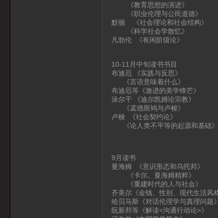
《教育思想的演进》
《职业伦理与公民道德》
默顿 《社会理论和社会结构》
《科学社会学散忆》
凡勃伦 《有闲阶级论》
10-11月中旬读书书目
布迪厄 《实践与反思》
《言语意味着什么》
布迪厄等《激进的美学锋芒》
涂尔干 《迪尔凯姆论宗教》
《孟德斯鸠与卢梭》
卢梭 《社会契约论》
《论人类不平等的起源和基础
9月读书
曼海姆 《意识形态和乌托邦》
《卡尔。曼海姆精粹》
《重建时代的人与社会》
齐美尔《金钱、性别、现代生活风
哈贝马斯《对话伦理学与真理问题
阮新邦等《解读<沟通行动论>》