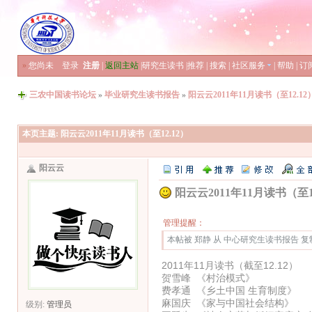
»
您尚未
登录
注册
|
返回主站
|
研究生读书
|
推荐
|
搜索
|
社区服务
|
帮助
|
订
三农中国读书论坛
»
毕业研究生读书报告
»
阳云云2011年11月读书（至12.12
本页主题:
阳云云2011年11月读书（至12.12）
阳云云
阳云云2011年11月读书（至12
管理提醒：
本帖被 郑静 从 中心研究生读书报告 复制到本
2011年11月读书（截至12.12）
贺雪峰 《村治模式》
费孝通 《乡土中国 生育制度》
麻国庆 《家与中国社会结构》
级别:
管理员