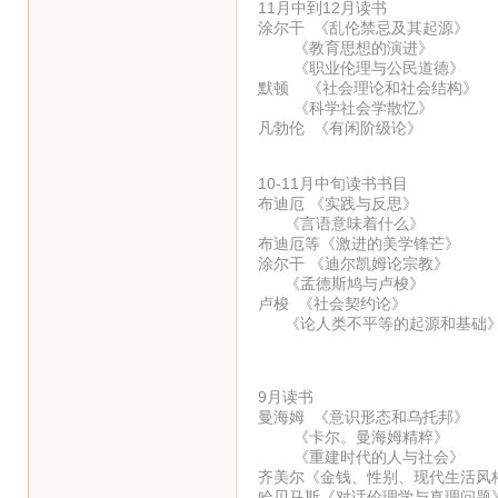
11月中到12月读书
涂尔干 《乱伦禁忌及其起源》
《教育思想的演进》
《职业伦理与公民道德》
默顿 《社会理论和社会结构》
《科学社会学散忆》
凡勃伦 《有闲阶级论》
10-11月中旬读书书目
布迪厄 《实践与反思》
《言语意味着什么》
布迪厄等《激进的美学锋芒》
涂尔干 《迪尔凯姆论宗教》
《孟德斯鸠与卢梭》
卢梭 《社会契约论》
《论人类不平等的起源和基础
9月读书
曼海姆 《意识形态和乌托邦》
《卡尔。曼海姆精粹》
《重建时代的人与社会》
齐美尔《金钱、性别、现代生活风
哈贝马斯《对话伦理学与真理问题