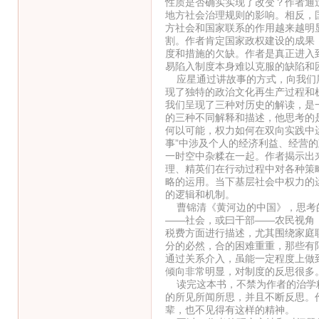
性质是否确实实现了改变？作者通
地方社会治理规则的影响。相反，
方社会和国家联系的作用越来越明
割。作者肯定国家政权建设的成果
度和措施的欠缺。作者是真正进入
易陷入制度本身难以克服的缺陷和
应星通过讲故事的方式，向我们展
现了独特的政治文化再生产过程和
我们呈现了三种对历史的解读，是
的三种不同解释和描述，他思考的
何以可能，权力如何在双向实践中
事”中涉及个人的经济利益、经营
一时空中杂糅在一起。作者揭示出
理、精英们在行动过程中对各种策略
略的运用。当下基层社会中权力的运
的逻辑和机制。
曹锦清《黄河边的中国》，思考的
——社会，或曰干部——农民视角
税费方面进行描述，尤其围绕家庭
分的必然，合的困难重重，那些有限
通过关系介入，虽能一定程度上做
倾向非常明显，对制度的反思很多
读完这本书，不禁为作者的治学精
的所见所闻所思，并且不断反思。
辈，也不见得有这样的精神。