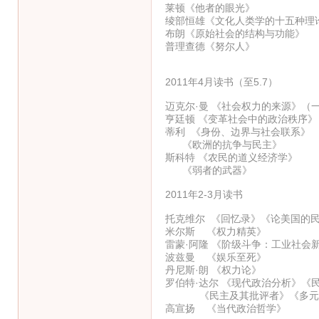
莱顿《他者的眼光》
绫部恒雄《文化人类学的十五种理
布朗《原始社会的结构与功能》
普理查德《努尔人》
2011年4月读书（至5.7）
迈克尔·曼 《社会权力的来源》（
亨廷顿 《变革社会中的政治秩序》
蒂利 《身份、边界与社会联系》
《欧洲的抗争与民主》
斯科特 《农民的道义经济学》
《弱者的武器》
2011年2-3月读书
托克维尔 《回忆录》《论美国的
米尔斯 《权力精英》
雷蒙·阿隆 《阶级斗争：工业社会
波兹曼 《娱乐至死》
丹尼斯·朗 《权力论》
罗伯特·达尔 《现代政治分析》《
《民主及其批评者》《多元主
高宣扬 《当代政治哲学》