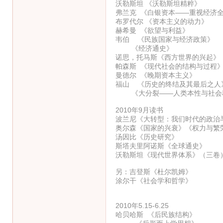
沃勒斯坦 《沃勒斯坦精粹》
弗兰克 《白银资本——重视经济
布罗代尔 《资本主义的动力》
赫希曼 《欲望与利益》
韦伯 《民族国家与经济政策》
《经济通史》
诺思，托马斯《西方世界的兴起》
帕森斯 《现代社会的结构与过程
曼德尔 《晚期资本主义》
福山 《历史的终结及其最后之人
《大分裂——人类本性与社会
2010年9月读书
波兰尼《大转型：我们时代的政治
奥尔森《国家的兴衰》《权力与繁
汤因比《历史研究》
斯塔夫里阿诺斯《全球通史》
沃勒斯坦《现代世界体系》（三卷
另：吉登斯《杜尔凯姆》
涂尔干《社会学和哲学》
2010年5.15-6.25
哈贝哈斯 《后民族结构》