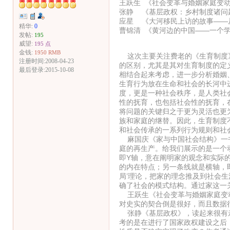
王跃生 《社会变革与婚姻家庭变
张静 《基层政权：乡村制度诸问
应星 《大河移民上访的故事——从
精华:
0
曹锦清 《黄河边的中国——一个
发帖:
195
威望:
195 点
金钱:
1950 RMB
这次主要关注费老的《生育制度》
注册时间:2008-04-23
的区别，尤其是其对生育制度的定
最后登录:2015-10-08
相结合起来考虑，进一步分析婚姻
生育行为放在生命和社会的长河中
度，更是一种社会秩序，是人类社
性的抚育，也包括社会性的抚育，
将问题的关键归之于更为灵活也更
族和家庭的继替。因此，生育制度
和社会传承的一系列行为规则和社
麻国庆《家与中国社会结构》一书
庭的再生产。给我们展示的是一个
即Y轴，意在阐明家的观念和实际
的内在特点；另一条线就是横轴，
局’理论，把家的理念推及到社会
确了社会的模式结构。通过家这一
王跃生《社会变革与婚姻家庭变动
对史实的契合倒是很好，而且数据
张静《基层政权》，读起来很有亲
考的是在进行了国家政权建设之后