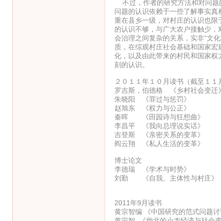
不过，作者的研究方法和对问题的
问题的认识依赖于一些了解事实真
重在县乡一级，对村庄的认识也限
的认识不够，与广大农户接触少，
会治理之间复杂的关系，实非“文
质，在综观村庄社会基础和国家宏
化，以及由此带来的村民和国家权
刻的认识。
２０１１年１０月读书（截至１１
罗吉斯，伯德格 《乡村社会变迁
朱晓阳 《罪过与惩罚》
赵旭东 《权力与公正》
秦晖 《田园诗与狂想曲》
李昌平 《我向总理说实话》
吉登斯 《亲密关系的变革》
阎云翔 《私人生活的变革》
博士论文
李德瑞 《学术与时势》
刘勤 《自我、主体性与村庄》
2011年9月读书
黄宗智编 《中国研究的范式问题讨
黄宗智 《华北的小农经济与社会