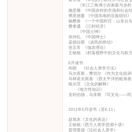
《长江三角洲小农家庭与乡村
施坚雅 《中国农村的市场和社会
弗里德曼 《中国东南的宗族组织》
杨懋春 《一个中国村庄：山东台
费孝通 《江村经济》
《中国士绅》
张仲礼 《中国绅士》
孟德拉斯 《农民的终结》
张五常 《佃农理论》
王铭铭 《村落视野中的文化与权
6月读书
布朗 《社会人类学方法》
马尔库斯，费切尔 《作为文化批
马林诺夫斯基 《西太平洋的航海者
格尔茨 《文化的解释》
《地方性知识》
克利伯德，马库斯 《写文化——
2011年5月读书（至6.11）
赵旭东《文化的表达》
王铭铭《西方人类学思潮十讲》
普理查德《论社会人类学》