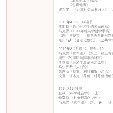
《后形而上学思想》
《包容他者》
波普尔 《开放社会及其敌人》（
2010年4.11-5.14读书
李斯特《政治经济学的国民体系》
马克思《1844年经济学哲学手稿
《理性与现实——德意志意识形态
哈贝马斯《合法化危机》《公共领
2010年2-4月读书，截至4.10
马克思《资本论》（第二、第三卷
斯密《论国民与国家的财富》
李嘉图《经济学及赋税之原理》
马尔萨斯《人口论》
凯恩斯《就业、利息和货币通论》
戈登・塔洛克《寻租：对寻租活动
12月到1月读书
默顿 《科学社会学》（上下）
帕森斯 《社会行动的结构》
马克思 《资本论》（第一卷）（未