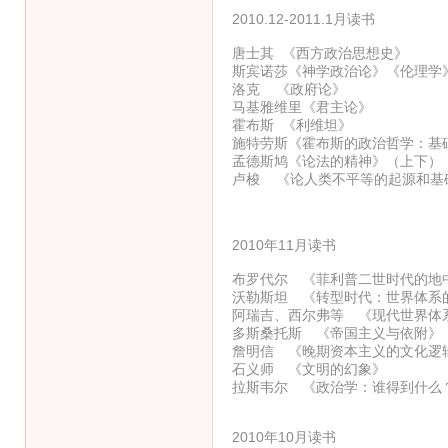
2010.12-2011.1月读书
唐士其 《西方政治思想史》
斯宾诺莎《神学政治论》《伦理学
洛克 《政府论》
马基雅维里《君主论》
霍布斯 《利维坦》
施特劳斯《霍布斯的政治哲学：基
孟德斯鸠《论法的精神》（上下）
卢梭 《论人类不平等的起源和基
2010年11月读书
布罗代尔 《菲利普二世时代的地
沃勒斯坦 《转型时代：世界体系的发
阿瑞吉、西尔弗等 《现代世界体
多斯桑托斯 《帝国主义与依附》
詹明信 《晚期资本主义的文化逻
石义师 《文明的幻象》
拉斯韦尔 《政治学：谁得到什么
2010年10月读书