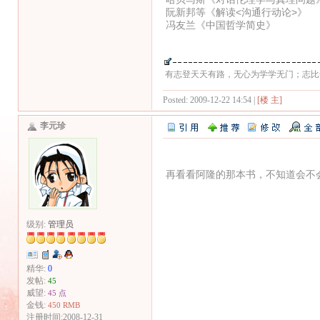
阮新邦等《解读<沟通行动论>》
冯友兰《中国哲学简史》
有志登天天有路，无心为学学无门；志比
Posted: 2009-12-22 14:54 |
[楼 主]
李元珍
再看看阿隆的那本书，不知道会不
级别:
管理员
精华:
0
发帖:
45
威望:
45 点
金钱:
450 RMB
注册时间:2008-12-31