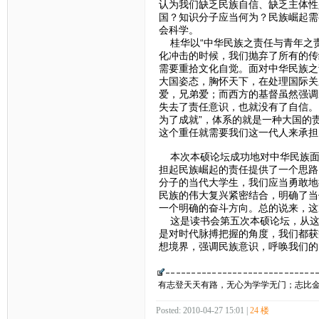
认为我们缺乏民族自信、缺乏主体性
国？知识分子应当何为？民族崛起需
会科学。
桂华以“中华民族之责任与青年之责
化冲击的时候，我们抛弃了所有的传
需要重拾文化自觉。面对中华民族之
大国姿态，胸怀天下，在处理国际关
爱，兄弟爱；而西方的基督虽然强调
失去了责任意识，也就没有了自信。
为了成就”，体系的就是一种大国的
这个重任就需要我们这一代人来承担
本次本硕论坛成功地对中华民族面
担起民族崛起的责任提供了一个思路
分子的当代大学生，我们应当勇敢地
民族的伟大复兴紧密结合，明确了当
一个明确的奋斗方向。总的说来，这
这是读书会第五次本硕论坛，从这
是对时代脉搏把握的角度，我们都获
想境界，强调民族意识，呼唤我们的
有志登天天有路，无心为学学无门；志比
Posted: 2010-04-27 15:01 |
24 楼