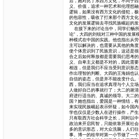
后，她对比了东西方文化，不同于西
义、价值，追求一种艺术和伦理想融
逻辑，如果没有西方文化的侵犯，极
的包容性，吸收了打来那个西方文化
文化的发展逻辑去寻找民族崛起的发
在接下来的讨论当中，同学们畅所
论”，大四的刘锐对三种中国的发展
种模式在中国的实践。他也指出从劳
主可以解决的，也需要从其他的角度
使个体意识到了民族意识，这还是很
合之后如何释放都是需要我们思考的
义、自卑主义都是不对的，因此需要
相连，但是我们不应当受到意识形态
作出理智的判断。大四的王海娟也认
自信的姿态，但是并不能改变什么。
西，我们应当在追求真理与个人立场
人做好自己的事就行了；大二的谢清
府进行适当的、真诚的领导。大二的
国？她也指出，爱国是一种情结，有
来实现民族崛起表示怀疑，如今国内
学也仅仅是少数人在进行操作，产生
只有取西方社会科学之长，同时以中
政治来开启民智，只能依靠开展社会
多的意识形态，对大众洗脑，人们往
事。博一的桂华对第一小节做了一个