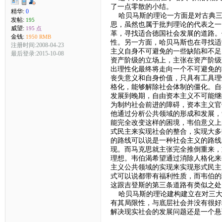
了一点零散的小结。
精华:
0
哈贝马斯的理论一方面是对古典三
发帖:
195
思，虽然也属于批判理论的代表之一
威望:
195 点
革，寻找适合德国社会发展的道路。
金钱:
1950 RMB
性。另一方面，哈贝马斯也在寻找适
注册时间:2008-04-23
主义自身不可避免的一些缺陷和不足
最后登录:2015-10-08
资产阶级的立场上，主张在资产阶级
出理性化最终将走向一个不可避免的
丧失意义和自身价值，只具有工具理
格化，能够解除社会体制的僵化。自
发展到晚期，自由资本主义不可能继
为制约社会前进的障碍，资本主义官
他通过分析公共领域的形成和发展，
能完全改变这样的困境，韦伯意义上
式民主来实现社会的整合，实现大多
的路线可以说是一种社会主义的路线
现。而马克思就主张完全推倒重来，
理想。韦伯渴希望通过消除人格化来
主义公共领域的实现来实现形式民主
式可以说都带有福利性质，而韦伯的
这跟吉登斯的第三条道路有类似之处
哈贝马斯的理论建构建立在对三大
有其局限性，与底层社会并没有很好
解决现实社会的发展问题还是一个悬