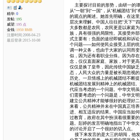
主要探讨目前的形势，由研一的谭
从“一朝”到“一国”，从“机械团结”
精华:
0
的观点的阐述。她首先明确，在这里
发帖:
195
层次来理解。中国人往往把“天下”“
威望:
195 点
大多数都是农民，农民更是以家庭为
金钱:
1950 RMB
族，具有很强的局限性。其接受外部
注册时间:2008-04-23
式主要有：负面的途径即赋税和诉讼
最后登录:2015-10-08
个问题——如何使民众接受上层的统
调一种义务，也由于大家的认同而变
似，因为还有着职业分殊。因为存在
念，仅仅直面家庭、家族，对于更高
仅仅是换了皇帝，因此传统中国缺乏
态，人民大众的力量是被长期忽视的
历史。一旦情感上的机械团结不断提
机械团结发展到精神上的机械团结。
代应当考虑的一个问题。中华文明虽
们需要考虑的一个问题是，中华文明
建立公共精神才能够很好的处理好二
来看，公共精神并未在中国真正培养
进、相互适应的结果。中国应当如何
过教育，政府在其中扮演着很重要的
题。彭婷的发言明确地指出了中华文
的讨论开启了一个很好的切入点。
接下来发言的是大三的胡闯，他发言