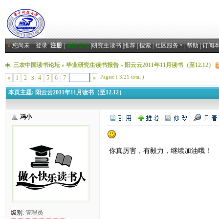
»
您尚未
登录
注册
|
返回主站
|
研究生读书
|
推荐
|
搜索
|
社区服务
|
帮助
|
订阅
三农中国读书论坛
»
毕业研究生读书报告
»
阳云云2011年11月读书（至12.12）
Pages: ( 3/21 total )
«
1
2
4
5
6
7
»
3
本页主题:
阳云云2011年11月读书（至12.12）
冯小
你真厉害，有毅力，继续加油哦！
级别:
管理员