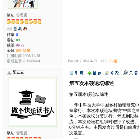
级别:
管理员
精华:
0
发帖:
89
威望:
89 点
金钱:
890 RMB
注册时间:2008-11-18
最后登录:2015-06-04
Posted: 2010-04-25 13:17 |
23 楼
阳云云
第五次本硕论坛综述
第五届本硕论坛综述
华中科技大学中国乡村治理研究中心三农
室举行。本次本硕论坛围绕“中国之
例，本硕论坛分节进行。考虑到以往
流，本次论坛在组织时进行了改进。
0分钟左右。主题发言过后是自由发
次发言。
级别:
管理员
一、