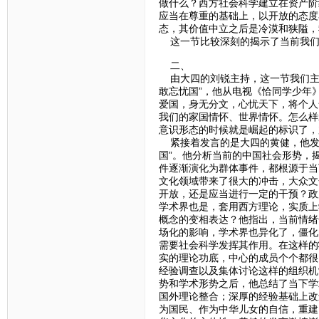
做什么？西方社会科学建立在资产阶
应当在尊重的基础上，以开放的态度
态，其价值中立之后是冷漠和狭隘，
这一节比较深刻的揭示了当前我们
二、
由大四的刘锐主持，这一节我们主
敢忘忧国”，他从电视《恰同学少年
爱国，身无分文，心忧天下，将个人
我们的家国情怀、世界情怀。怎么样
意识形态的时候就是崛起的标识了，
紧接着发言的是大四的黄健，他发言
国”。他分析当前的中国社会形势，
件逐渐演化为群体事件，都根源于当
文化领域带来了很大的冲击，大众文
开放，还是应当进行一定的干预？政
学术界也是，套用西方理论，实质上
概念的变相表达？他指出，当前情绪
场化的影响，学术界也异化了，僵化
需要社会科学发挥其作用。在这样的
实的理论功底，中心的成员个个都很
经验调查以及集体讨论这样的组织机
势和学术形势之后，他总结了当下学
国外理论整合；深厚的经验基础上改
为国民、作为中华儿女的自信，重建