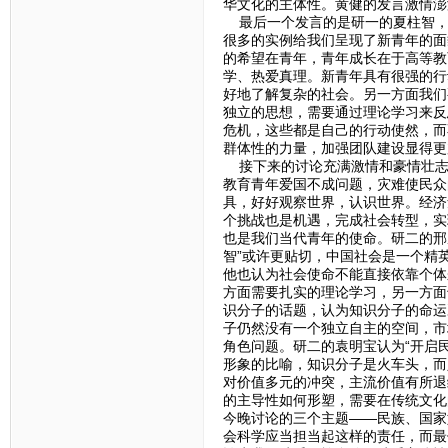
华文化的主体性。黄健的发言激情澎
最后一个发言的是研一的夏柱智，他
很多的实例给我们呈现了新青年的面
的希望在青年，青年成长在于高等教
学、热爱真理。新青年具有很强的行
好地了解复杂的社会。另一方面我们
独立的思想，需要通过理论学习来反
危机，这些都是自己的行动使然，而
群体性的力量，加强团队建设显得更
接下来的讨论充满激情和豪情壮志
教育青年爱国不成问题，灾难使民众
具，好好观察世界，认识世界。经济
个挑战也是机遇，完成社会转型，实
也是我们当代青年的使命。研二的邢
智”或许更贴切，中国社会是一个精
他也认为社会使命不能直接依靠个体
方面需要扎实的理论学习，另一方面
识分子的话题，认为知识分子的命运
子仍然没有一个独立自主的空间，市
角色问题。研二的袁明宝认为“开启
形象的比喻，知识分子是火车头，而
对价值多元的冲突，主流价值有所退
的主导性如何形塑，需要在传统文化
今晚讨论的三个主题——民族、国家
会科学应当担当起这样的责任，而最