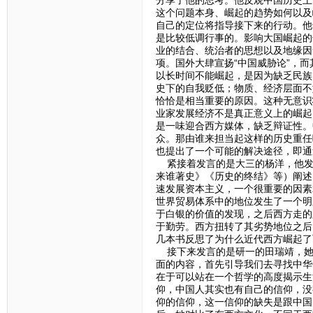
分享了他的思考。他反观中国历史上
这个问题本身、崛起的趋势如何以及
自己的定位将指导接下来的行动。他
是比较低调行事的。影响大国崛起的
业的结合、统治者的思想以及地缘因
项。国外大肆宣扬“中国威胁论”，
以长时间不能崛起，是因为缺乏民族
史下的自我贬低；物质、经济层面不
恰恰是相当重要的原因。这种无意识
业家发展经济不是真正意义上的崛起
是一味迎合西方媒体，缺乏辩证性。
众。那由谁来担当起这样的历史重任
也提出了一个可能的解决途径，即通
紧接着发言的是大三的杨洋，他发言
来谁著史》《历史的终结》等）阐述
速发展资本主义，一个很重要的因素
世界贸易体系中的地位发生了一个明
于白银的价值的发现，之后西方走的
于勤劳。西方扭转了其劣势地位之后
几本书反思了为什么近代西方崛起了
接下来发言的是研一的田瑞靖，她
面的内容，首先引导我们去寻找中华
在于可以站在一个哲学的高度揭示生
仰，中国人其实也有自己的信仰，没
仰的信仰，这一信仰的缺失是跟中国