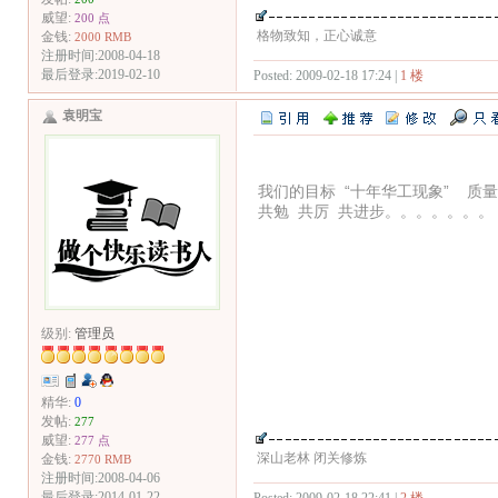
威望:
200 点
格物致知，正心诚意
金钱:
2000 RMB
注册时间:2008-04-18
最后登录:2019-02-10
Posted: 2009-02-18 17:24 |
1 楼
袁明宝
我们的目标 “十年华工现象” 质
共勉 共厉 共进步。。。。。。。
级别:
管理员
精华:
0
发帖:
277
威望:
277 点
深山老林 闭关修炼
金钱:
2770 RMB
注册时间:2008-04-06
最后登录:2014-01-22
Posted: 2009-02-18 22:41 |
2 楼