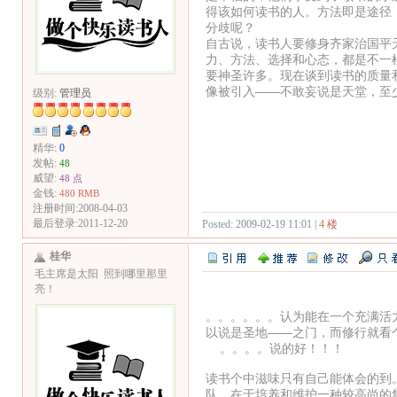
得该如何读书的人。方法即是途径
分歧呢？
自古说，读书人要修身齐家治国平
力、方法、选择和心态，都是不一
要神圣许多。现在谈到读书的质量
像被引入——不敢妄说是天堂，至
级别:
管理员
精华:
0
发帖:
48
威望:
48 点
金钱:
480 RMB
注册时间:2008-04-03
最后登录:2011-12-20
Posted: 2009-02-19 11:01 |
4 楼
桂华
毛主席是太阳 照到哪里那里
亮！
。。。。。。认为能在一个充满活
以说是圣地——之门，而修行就看
。。。。说的好！！！
读书个中滋味只有自己能体会的到
队，在于培养和维护一种较高尚的