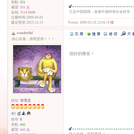
发帖:
351
威望:
351 点
立足中国国情，发展中国特色社会科学
金钱:
3510 RMB
注册时间:2008-04-02
Posted: 2009-02-19 22:04 |
8 楼
最后登录:2015-12-13
wonderful
抉心自食，拼死坚持！！！
很好的鞭策！
级别:
管理员
精华:
0
发帖:
442
威望:
442 点
抉心自食，拼死坚持 ！