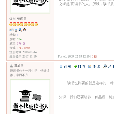
之崛起”而读书的人。所以，读书
级别:
管理员
精华:
1
发帖:
374
威望:
376 点
金钱:
3760 RMB
注册时间:2008-01-14
Posted: 2009-02-19 12:10 |
5 楼
最后登录:2017-11-30
邢成举
把读书作为一种生活，恬静淡
雅，卓而不凡
读书也许要的就是这样的一种气
知识，我们还要培养一种品质，树