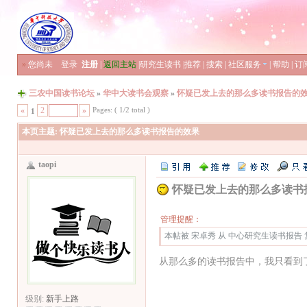
»
您尚未
登录
注册
|
返回主站
|
研究生读书
|
推荐
|
搜索
|
社区服务
|
帮助
|
订
三农中国读书论坛
»
华中大读书会观察
»
怀疑已发上去的那么多读书报告的
Pages: ( 1/2 total )
«
2
»
1
本页主题:
怀疑已发上去的那么多读书报告的效果
taopi
怀疑已发上去的那么多读书
管理提醒：
本帖被 宋卓秀 从 中心研究生读书报告 复制
从那么多的读书报告中，我只看到
级别:
新手上路