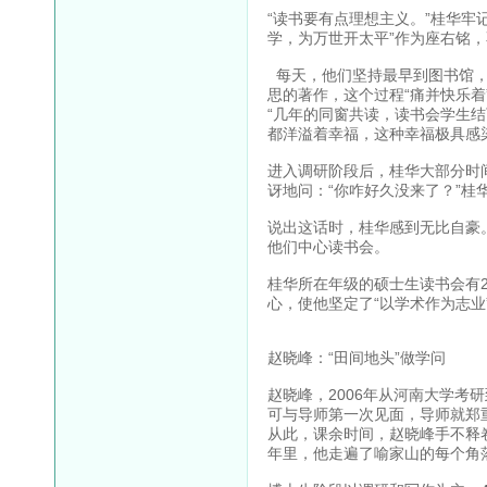
“读书要有点理想主义。”桂华牢
学，为万世开太平”作为座右铭
每天，他们坚持最早到图书馆，最
思的著作，这个过程“痛并快乐着
“几年的同窗共读，读书会学生结
都洋溢着幸福，这种幸福极具感
进入调研阶段后，桂华大部分时
讶地问：“你咋好久没来了？”桂
说出这话时，桂华感到无比自豪
他们中心读书会。
桂华所在年级的硕士生读书会有
心，使他坚定了“以学术作为志业
赵晓峰：“田间地头”做学问
赵晓峰，2006年从河南大学考
可与导师第一次见面，导师就郑
从此，课余时间，赵晓峰手不释
年里，他走遍了喻家山的每个角