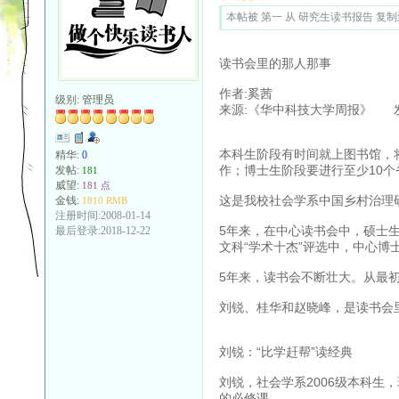
本帖被 第一 从 研究生读书报告 复制到本
读书会里的那人那事
作者:奚茜
级别:
管理员
来源:《华中科技大学周报》 发布时间:
本科生阶段有时间就上图书馆，
精华:
0
作；博士生阶段要进行至少10个
发帖:
181
威望:
181 点
这是我校社会学系中国乡村治理
金钱:
1810 RMB
注册时间:2008-01-14
5年来，在中心读书会中，硕士生
最后登录:2018-12-22
文科“学术十杰”评选中，中心博
5年来，读书会不断壮大。从最初
刘锐、桂华和赵晓峰，是读书会
刘锐：“比学赶帮”读经典
刘锐，社会学系2006级本科生
的必修课。