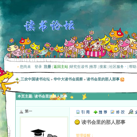
»
您尚未
登录
注册
|
返回主站
|
研究生读书
|
推荐
|
搜索
|
社区服务
|
帮助
三农中国读书论坛
»
华中大读书会观察
»
读书会里的那人那事
本页主题:
读书会里的那人那事
第一
读书会里的那人那事
管理提醒：