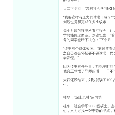
大二下学期，“农村社会学”课
“我要这样有压力的读书干嘛？”
刘锐也觉得完成任务比较难。
每个月底的读书检查汇报会，让
学总能侃侃而谈。刘锐坦言：“
务的同学也暗下决心：“下个月，
“读书有个群体效应。”刘锐笑着
之自己都会怀疑要不要读书；而
会发慌。”
因为读书有任务量，刘锐平时想
他真正领悟了导师的话：一日不读
大四还没结束，刘锐就读了100
生。
桂华：“深山老林”练内功
桂华，社会学系2008级硕士。
心，只为寻找一张宁静的书桌，