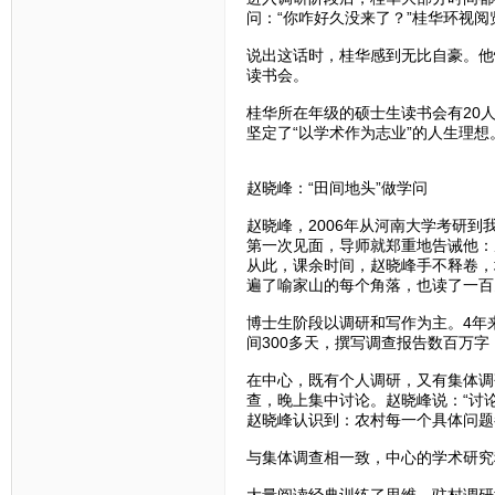
问：“你咋好久没来了？”桂华环视阅
说出这话时，桂华感到无比自豪。他
读书会。
桂华所在年级的硕士生读书会有20
坚定了“以学术作为志业”的人生理想
赵晓峰：“田间地头”做学问
赵晓峰，2006年从河南大学考研
第一次见面，导师就郑重地告诫他：
从此，课余时间，赵晓峰手不释卷，
遍了喻家山的每个角落，也读了一百
博士生阶段以调研和写作为主。4年
间300多天，撰写调查报告数百万字，
在中心，既有个人调研，又有集体调
查，晚上集中讨论。赵晓峰说：“讨
赵晓峰认识到：农村每一个具体问题
与集体调查相一致，中心的学术研究
大量阅读经典训练了思维，驻村调研