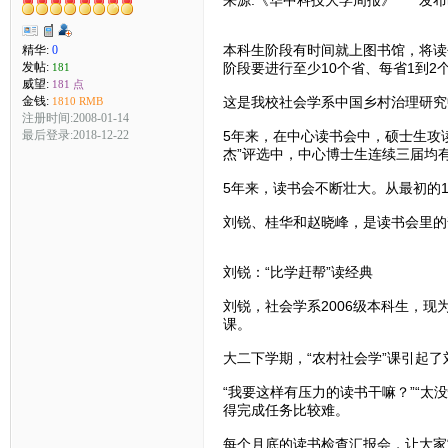
本科生阶段有时间就上图书馆，将读
精华:
0
发帖:
阶段要进行至少10个省、每省1到2
181
威望:
181 点
金钱:
这是我校社会学系中国乡村治理研究
1810 RMB
注册时间:2008-01-14
最后登录:2018-12-22
5年来，在中心读书会中，硕士生攻读
杰”评选中，中心博士生连续三届均
5年来，读书会不断壮大。从最初的1
刘锐、桂华和赵晓峰，是读书会里的
刘锐：“比学赶帮”读经典
刘锐，社会学系2006级本科生，现
课。
大二下学期，“农村社会学”课引起
“我要这样有压力的读书干嘛？”“太
得完成任务比较难。
每个月底的读书检查汇报会，让大家