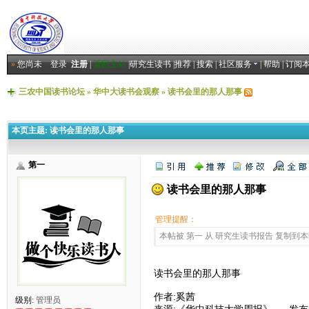
»
您尚未
登录
注册
|
返回主站
|
研究生读书
|
推荐
|
搜索
|
社区服务
|
帮助
|
订阅
三农中国读书论坛
»
华中大读书会观察
»
读书会里的那人那事
本页主题:
读书会里的那人那事
第一
读书会里的那人那事
管理提醒：
本帖被 第一 从 研究生读书报告 复制到本区(2
读书会里的那人那事
作者:奚茜
级别:
管理员
来源:《华中科技大学周报》 发布时间:20