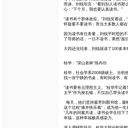
而谈。刘锐坦言：“看到别人读书那
心：“下个月，我也要认真读书。”
“读书有个群体效应。”刘锐笑着说
怀疑要不要读书；而当大多数人都在
因为读书有任务量，刘锐平时想的不
了导师的话：一日不读书，果然“面目
大四还没结束，刘锐就读了100多
桂华：“深山老林”练内功
桂华，社会学系2008级硕士。当
找一张宁静的书桌，有时间读书，有
“读书要有点理想主义。”桂华牢记
太平”作为座右铭，不仅自己带头读
每天，他们坚持最早到图书馆，最晚
这个过程“痛并快乐着”，成为他一生
“几年的同窗共读，读书会学生结下了
幸福，这种幸福极具感染力。
进入调研阶段后，桂华大部分时间都