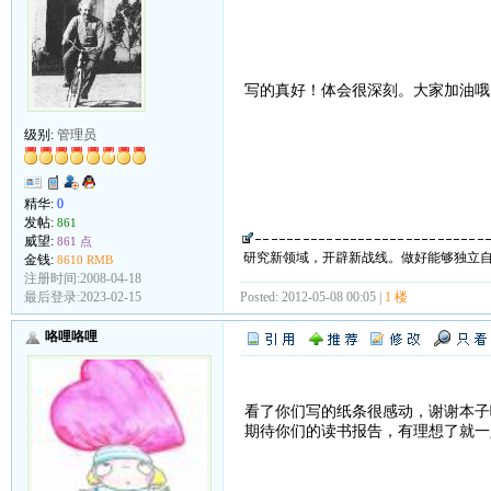
写的真好！体会很深刻。大家加油
级别:
管理员
精华:
0
发帖:
861
威望:
861 点
研究新领域，开辟新战线。做好能够独立
金钱:
8610 RMB
注册时间:2008-04-18
最后登录:2023-02-15
Posted: 2012-05-08 00:05 |
1 楼
咯哩咯哩
看了你们写的纸条很感动，谢谢本子
期待你们的读书报告，有理想了就一