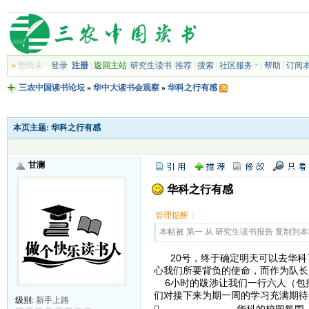
»
您尚未
登录
注册
|
返回主站
|
研究生读书
|
推荐
|
搜索
|
社区服务
|
帮助
|
订阅
三农中国读书论坛
»
华中大读书会观察
»
华科之行有感
本页主题:
华科之行有感
甘澜
华科之行有感
管理提醒：
本帖被 第一 从 研究生读书报告 复制到本区(2
20号，终于确定明天可以去华科
心我们所要背负的使命，而作为队长
6小时的跋涉让我们一行六人（包
们对接下来为期一周的学习充满期待
级别:
新手上路
 华科的校园氛围