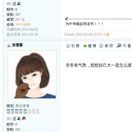
精华:
0
发帖:
287
威望:
287 点
为中华崛起而读书！！！
金钱:
2870 RMB
注册时间:2011-04-02
最后登录:2013-05-30
Posted: 2012-05-09 22:53 |
4 楼
张雪霖
非常有气势，想想自己大一是怎么渡
级别:
风云使者
精华:
0
发帖:
591