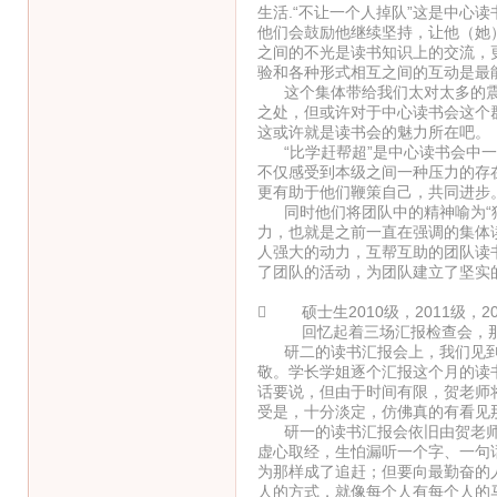
生活.“不让一个人掉队”这是中心
他们会鼓励他继续坚持，让他（她
之间的不光是读书知识上的交流，
验和各种形式相互之间的互动是最
这个集体带给我们太对太多的震
之处，但或许对于中心读书会这个
这或许就是读书会的魅力所在吧。
“比学赶帮超”是中心读书会中一
不仅感受到本级之间一种压力的存
更有助于他们鞭策自己，共同进步
同时他们将团队中的精神喻为“狼
力，也就是之前一直在强调的集体
人强大的动力，互帮互助的团队读
了团队的活动，为团队建立了坚实
 硕士生2010级，2011级，2
回忆起着三场汇报检查会，那
研二的读书汇报会上，我们见到
敬。学长学姐逐个汇报这个月的读
话要说，但由于时间有限，贺老师
受是，十分淡定，仿佛真的有看见
研一的读书汇报会依旧由贺老师
虚心取经，生怕漏听一个字、一句
为那样成了追赶；但要向最勤奋的
人的方式，就像每个人有每个人的