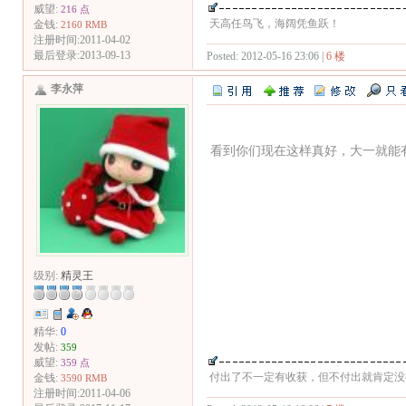
威望:
216 点
天高任鸟飞，海阔凭鱼跃！
金钱:
2160 RMB
注册时间:2011-04-02
最后登录:2013-09-13
Posted: 2012-05-16 23:06 |
6 楼
李永萍
看到你们现在这样真好，大一就能
级别:
精灵王
精华:
0
发帖:
359
威望:
359 点
付出了不一定有收获，但不付出就肯定没
金钱:
3590 RMB
注册时间:2011-04-06