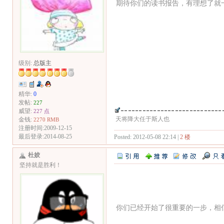
期待你们的读书报告，有理想了就
级别:
总版主
精华:
0
发帖:
227
威望:
227 点
天将降大任于斯人也
金钱:
2270 RMB
注册时间:2009-12-15
最后登录:2014-08-25
Posted: 2012-05-08 22:14 |
2 楼
杜姣
坚持就是胜利！
你们已经开始了很重要的一步，相