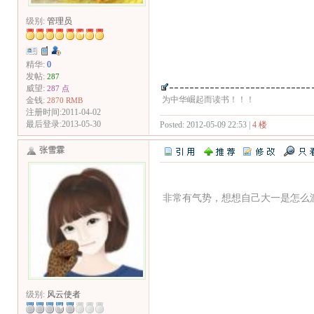
级别:
管理员
精华:
0
发帖:
287
威望:
287 点
为中华崛起而读书！！！
金钱:
2870 RMB
注册时间:2011-04-02
最后登录:2013-05-30
Posted: 2012-05-09 22:53 |
4 楼
张雪霖
非常有气势，想想自己大一是怎么
级别:
风云使者