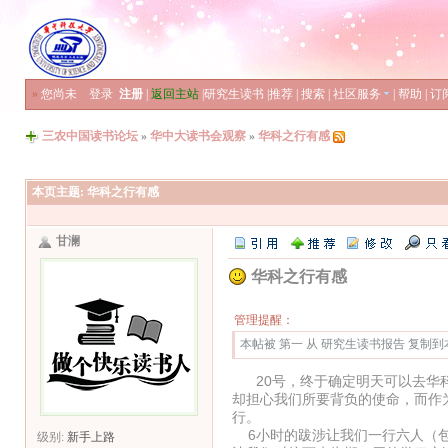
»
您尚未
登录
注册
|
返回主站
|
研究生读书
|
推荐
|
搜索
|
社区服务
|
帮助
|
订
三农中国读书论坛
»
华中大读书会观察
»
华科之行有感
本页主题:
华科之行有感
甘澜
华科之行有感
管理提醒：
本帖被 第一 从 研究生读书报告 复制到本区(
20号，终于确定明天可以去华科
却担心我们所要背负的使命，而作
行。
6小时的跋涉让我们一行六人（包
级别:
新手上路