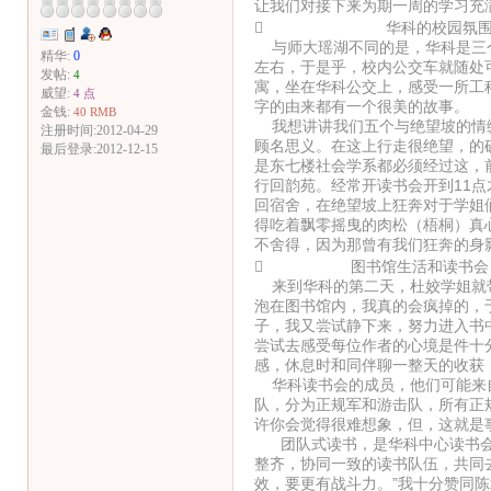
让我们对接下来为期一周的学习充
 华科的校园氛
与师大瑶湖不同的是，华科是三个
精华:
0
左右，于是乎，校内公交车就随处
发帖:
4
寓，坐在华科公交上，感受一所工
威望:
4 点
字的由来都有一个很美的故事。
金钱:
40 RMB
我想讲讲我们五个与绝望坡的情缘
注册时间:2012-04-29
顾名思义。在这上行走很绝望，的
最后登录:2012-12-15
是东七楼社会学系都必须经过这，
行回韵苑。经常开读书会开到11
回宿舍，在绝望坡上狂奔对于学姐
得吃着飘零摇曳的肉松（梧桐）真
不舍得，因为那曾有我们狂奔的身
 图书馆生活和读书会
来到华科的第二天，杜姣学姐就带
泡在图书馆内，我真的会疯掉的，
子，我又尝试静下来，努力进入书
尝试去感受每位作者的心境是件十
感，休息时和同伴聊一整天的收获
华科读书会的成员，他们可能来自
队，分为正规军和游击队，所有正
许你会觉得很难想象，但，这就是
团队式读书，是华科中心读书会的
整齐，协同一致的读书队伍，共同
效，要更有战斗力。”我十分赞同