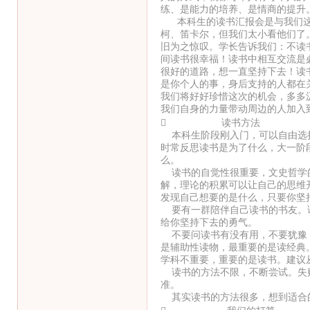
练、是能力的培养、是情商的提升
本科生的读书汇报会是与我们这
柯、笛卡尔，但我们太小看他们了
旧为之惊叹。学长告诉我们：不读
间读书很幸福！读书中相互交流是
很好的道路，想一直坚持下去！读
是你个人的事，身后支持的人都在
我们将好好珍惜这次的机会，多多
我们自身的力量带动周边的人加入
 读书方法
本科生阶段刚入门，可以自由选择
时常反思读书是为了什么，大一阶
么。
读书的自觉性很重要，文史哲学的
解，理论的积累可以让自己的思维
发现自己想要的是什么，只要你坚
要有一群陪伴自己读书的书友。读
给你坚持下去的勇气。
不要问读书有没有用，不要犹豫，
是辅助性读物，最重要的是读经典
学科不重要，重要的是读书。建议
读书的方法不限，不断尝试。失败
准。
其实读书的方法很多，想到适合