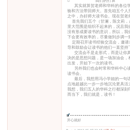
 我们的打算
其实就算贺老师和华科的各位学
验和方法带回师大。首先咱五个人
之中，办好师大读书会。现在贺老
首先我们五个（甘澜，陈文莉，卢
里大范围是组织不起来的，况且我
没有形成要读书的意识，所以，我
下会更有效率的，尽量做到步调一
定期召开读书经验交流会，邀请老
导和鼓励会让读书的他们一直坚持
交流会不是走形式，而是让你真
决的是思想问题，是一场加油会，
出发，开始下一次的读书。
另外我们也会时常和华科中心读
读书会。
最后，我想用冯小学姐的一句话
点地超越比一步一步地沉沦更具活
我想，我们五人的华科之行都深刻
而当下，我们就是
江西师范大学政法
甘
开心就好