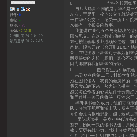
 华科的校园氛围
与师大瑶湖不同的是，华科是三个
左右，于是乎，校内公交车就随处
精华:
0
坐在华科公交上，感受一所工科院
发帖:
4
来都有一个很美的故事。
威望:
4 点
我想讲讲我们五个与绝望坡的情缘
金钱:
40 RMB
顾名思义。在这上行走很绝望，的
注册时间:2012-04-29
最后登录:2012-12-15
东七楼社会学系都必须经过这，前
韵苑。经常开读书会开到11点才
舍，在绝望坡上狂奔对于学姐们来
飘零摇曳的肉松（梧桐）真心不好
因为那曾有我们狂奔的身影。
 图书馆生活和读书会
来到华科的第二天，杜姣学姐就带
泡在图书馆内，我真的会疯掉的，
我又尝试静下来，努力进入书中，
感受每位作者的心境是件十分美好
和同伴聊一整天的收获，聊涂尔干
华科读书会的成员，他们可能来自
队，分为正规军和游击队，所有正规
许你会觉得很难想象，但，这就是
团队式读书，是华科中心读书会的
整齐，协同一致的读书队伍，共同
效，要更有战斗力。”我十分赞同
生活.“不让一个人掉队”这是中心