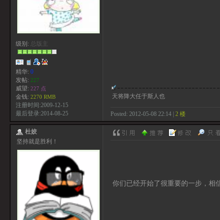
级别:
总版主
精华:
0
发帖:
227
威望:
227 点
天将降大任于斯人也
金钱:
2270 RMB
注册时间:2009-12-15
最后登录:2014-08-25
Posted: 2012-05-08 22:14 |
2 楼
杜姣
坚持就是胜利！
你们已经开始了很重要的一步，相