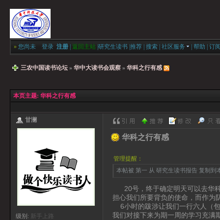
»
您尚未
登录
注册
|
返回主站
|
研究生读书
|
推荐
|
搜索
|
社区服务
|
帮助
|
订
三农中国读书论坛
»
华中大读书会观察
»
华科之行有感
本页主题:
华科之行有感
甘澜
华科之行有感
管理提醒：
本帖被 第一 从 研究生读书报告 复制到本区(
20号，终于确定明天可以去华科
担心我们所要背负的使命，而作为
6小时的跋涉让我们一行六人（包
我们对接下来为期一周的学习充满
级别:
新手上路