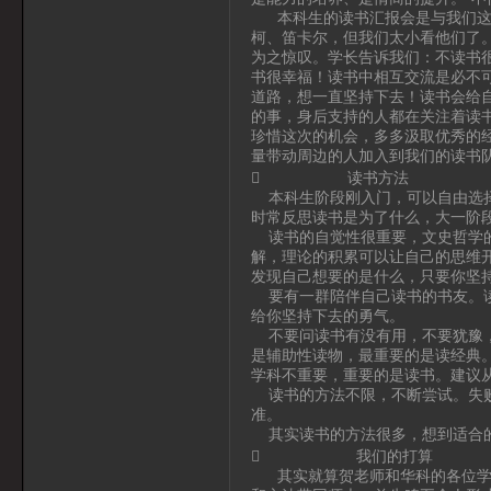
本科生的读书汇报会是与我们这些
柯、笛卡尔，但我们太小看他们了
为之惊叹。学长告诉我们：不读书
书很幸福！读书中相互交流是必不
道路，想一直坚持下去！读书会给
的事，身后支持的人都在关注着读
珍惜这次的机会，多多汲取优秀的
量带动周边的人加入到我们的读书
 读书方法
本科生阶段刚入门，可以自由选择
时常反思读书是为了什么，大一阶
读书的自觉性很重要，文史哲学的
解，理论的积累可以让自己的思维
发现自己想要的是什么，只要你坚
要有一群陪伴自己读书的书友。读
给你坚持下去的勇气。
不要问读书有没有用，不要犹豫，
是辅助性读物，最重要的是读经典
学科不重要，重要的是读书。建议
读书的方法不限，不断尝试。失败
准。
其实读书的方法很多，想到适合
 我们的打算
其实就算贺老师和华科的各位学长