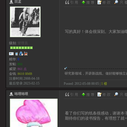
田孟
写的真好！体会很深刻。大家加油
级别:
管理员
精华:
0
发帖:
861
威望:
861 点
研究新领域，开辟新战线。做好能够独立
金钱:
8610 RMB
注册时间:2008-04-18
最后登录:2023-02-15
Posted: 2012-05-08 00:05 |
1 楼
咯哩咯哩
看了你们写的纸条很感动，谢谢本子
期待你们的读书报告，有理想了就