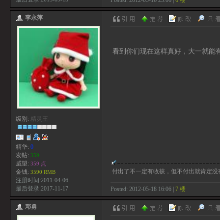
李永萍
看到你们现在这样真好，大一就能
级别:
精灵王
精华:
0
发帖:
359
威望:
359 点
付出了不一定有收获，但不付出就肯定没
金钱:
3590 RMB
注册时间:2011-04-06
最后登录:2017-11-17
Posted: 2012-05-18 16:06 |
7 楼
邓勇