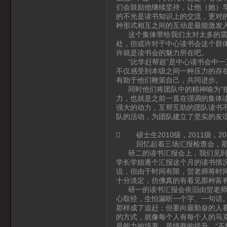
们会鼓励他继续坚持，让他（她）
的不光是读书知识上的交流，更对
种形式相互之间的互动是最能激发
这个集体带给我们太对太多的震撼
处，但或许对于中心读书会这个群体
许就是读书会的魅力所在吧。
“比学赶帮超”是中心读书会中一
不仅感受到本级之间一种压力的存
有助于他们鞭策自己，共同进步。
同时他们将团队中的精神喻为“狼
力，也就是之前一直在强调的集体
强大的动力，互帮互助的团队读书
队的活动，为团队建立了坚实的友
 硕士生2010级，2011级，2
回忆起着三场汇报检查会，那
研二的读书汇报会上，我们见到了
学长学姐逐个汇报这个月的读书情
说，但由于时间有限，贺老师将时
十分淡定，仿佛真的有看见那种富
研一的读书汇报会依旧由贺老师主
心取经，生怕漏听一个字、一句话
那样成了追赶；但要向最勤奋的人
的方式，就像每个人有每个人的马
是能力的培养、是情商的提升。“不