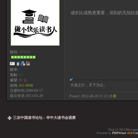
成长比成熟更重要，深刻的无知比
级别:
管理员
精华:
0
发帖:
81
威望:
81 点
大道之行，天下为公。
金钱:
810 RMB
注册时间:2009-04-17
最后登录:2013-05-28
Posted: 2012-06-20 11:12 |
8 楼
三农中国读书论坛
»
华中大读书会观察
Total 11.591138(s) quer
Powered by
PHPWind
v6.0
Cer