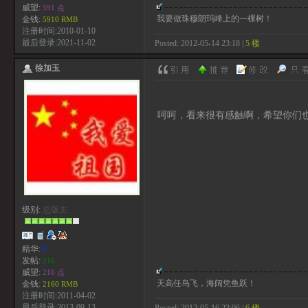
威望:
591 点
我要做珠穆朗玛峰上的一棵树！
金钱:
5910 RMB
注册时间:2010-01-10
最后登录:2021-11-02
Posted: 2012-05-14 23:18 |
5 楼
徐加玉
呵呵，看来很有感触啊，希望你们
级别:
总版主
精华:
0
发帖:
216
威望:
216 点
天高任鸟飞，海阔凭鱼跃！
金钱:
2160 RMB
注册时间:2011-04-02
最后登录:2013-09-13
Posted: 2012-05-16 23:06 |
6 楼