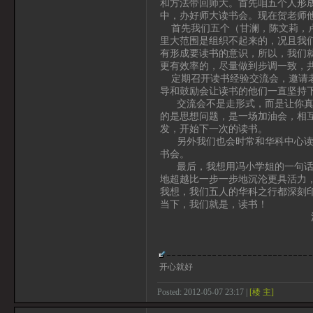
和方法带回师大。首先咱五个人形
中，办好师大读书会。现在贺老师
首先我们五个（甘澜，陈文莉，卢
里大范围是组织不起来的，况且我
有形成要读书的意识，所以，我们
更有效率的，尽量做到步调一致，
定期召开读书经验交流会，邀请老
导和鼓励会让读书的他们一直坚持
交流会不是走形式，而是让你真正
的是思想问题，是一场加油会，相
发，开始下一次的读书。
另外我们也会时常和华科中心读书
书会。
最后，我想用冯小学姐的一句话与
地超越比一步一步地沉沦更具活力
我想，我们五人的华科之行都深刻
当下，我们就是，
江西师范大学政法
甘
开心就好
Posted: 2012-05-07 23:17 |
[楼 主]