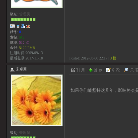
级别:
管理员
精华:
0
发帖:
512
威望:
512 点
金钱:
5120 RMB
注册时间:2009-09-13
Posted: 2012-05-08 22:17 |
3 楼
最后登录:2017-11-18
宋卓秀
如果你们能坚持这几年，影响将会
级别:
管理员