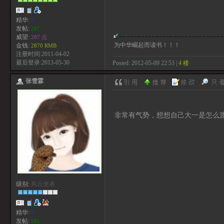
精华:
0
发帖:
287
威望:
287 点
为中华崛起而读书！！！
金钱:
2870 RMB
注册时间:2011-04-02
最后登录:2013-05-30
Posted: 2012-05-09 22:53 |
4 楼
张雪霖
非常有气势，想想自己大一是怎么
级别:
风云使者
精华:
0
发帖:
591