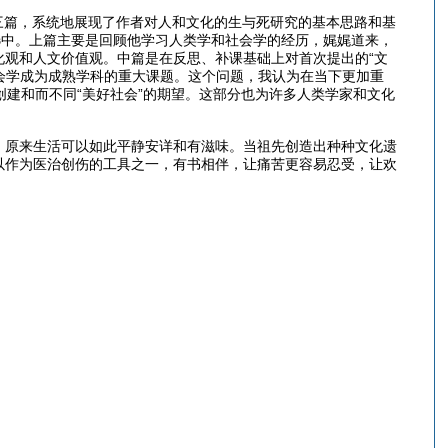
下三篇，系统地展现了作者对人和文化的生与死研究的基本思路和基
选中。上篇主要是回顾他学习人类学和社会学的经历，娓娓道来，
观和人文价值观。中篇是在反思、补课基础上对首次提出的“文
社会学成为成熟学科的重大课题。这个问题，我认为在当下更加重
创建和而不同“美好社会”的期望。这部分也为许多人类学家和文化
：原来生活可以如此平静安详和有滋味。当祖先创造出种种文化遗
以作为医治创伤的工具之一，有书相伴，让痛苦更容易忍受，让欢