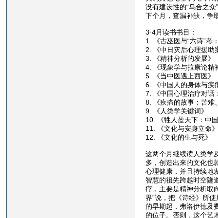
没有建设性的“乌合之众
下个月，查漏补缺，争
3-4月读书书目：
1. 《古巫医与“六诗”
2. 《中日灾后心理援助
3. 《精神分析的发展
4. 《现象学与拉康论
5. 《当中医遇上西医》
6. 《中国人的身体与
7. 《中国心理治疗对
8. 《疾痛的故事：苦
9. 《人类学关键词》
10. 《牲人盈天下：
11. 《文化与安身立命
12. 《文化的生与死》
这两个月继续读人类学
多，创造出来的文化也
心理健康，并且持续地
智慧的祖先跨越时空隧
疗，主要是精神分析取
界”说，把《诗经》所
的早期起，弗洛伊德及
的位子。否则，这个艺