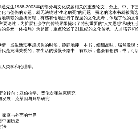
通先生1988-2003年的部分与文化议题相关的重要论文，分上、中、
文化与创伤的专题，就无法绕过“生老病死”的问题，费老的这本书就被我
园地耕耘的曲折历程，有感有悟地进行了深层的文化思考，体现了他的文化
的主要论述，为扩展社会学的传统界限提出了特别重要的“人文思想”和使
族的多元一体格局》为起篇，重点论述了21世纪的文化传承、人才培养和
事情，当生活琐事烦扰你的时候，静静地捧一本书，细细品味，猛然发现
后代是充满关爱的，在生活的慢慢长路中，有欢乐，也会有创伤，书，可
读人类学和伦理学。
期理论转向：亚伯拉罕、费伦次和兰克研究
建与发展：克莱因与拜昂研究
子、家庭与外面的世界
疗看中国历史
方法