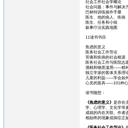
社会工作社会学概论
社会问题：事件与解决
巴林特训练操作手册
医生、他的病人、疾病
医生、任务和小组
叙事疗法实践地图
11读书书目
焦虑的意义
医务社会工作导论
苦痛和疾病的社会根源
医务社会工作与医院志
酒精和物质滥用——精
独立学派的客体关系理
儿童的利益——学会如
心灵的面具——101种
读书随想：
《焦虑的意义》
是存在
学、心理学、文化学等
成就的内在关联。作者
相始终的现象或病症正
《医务社会工作导论》