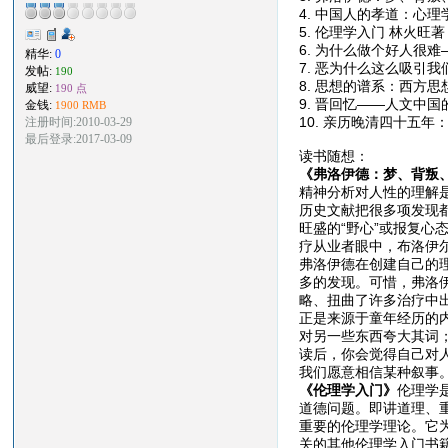
4. 中国人的孝道：心理
5. 伦理学入门 林火旺著
6. 为什么做个好人很
精华:
0
7. 恶为什么这么吸引我
发帖:
190
8. 思想的谱系：西方
威望:
190 点
9. 晋回忆——人文中
金钱:
1900 RMB
10. 亲历晚清四十五
注册时间:2010-03-29
最后登录:2017-03-09
读书随想：
《弗洛伊德：梦、背叛
精神分析对人性的理解
历史文献把很多项发现都
旺盛的“野心”或报复心
疗从业者眼中，布洛伊
弗洛伊德在创建自己的
多的发现。可惜，弗洛
略、扭曲了许多治疗中
正是来源于童年经历的
对另一些东西夸大其词
读后，你会觉得自己对
我们愿意相信某种叙事
《伦理学入门》
伦理学
道德问题。即讲道理、
重要的伦理学理论。它
关的其他伦理学入门书籍