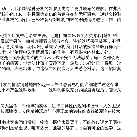
互动，让我们对精神分析的发展历史有了更具质感的理解。在弗洛
于核心的地位；并且因为创伤的普遍存在和无可避免，通过哀悼和
毕业离校的我们，已经准备好对即将到来的创伤情境进行工作，由
人类学研究中心名誉主任。他是目前国际医学人类界和精神卫生
不仅属于身体，而且连接着自我与社会。讲述这些疾痛故事，不但
革，意义深远。现代医疗系统仅仅将我们鲜活的疾痛经验解释为一
关于心理治疗中关于情感表达的作用，有着很大的相似之处。
，这是一项极其痛苦的治疗术，孩子完全无法忍受，每一次都会高
孩子的痛苦，也无法让孩子安静下来，最后，只好让孩子将每一次
当的词汇表述出来，与这位年轻的实习大夫悉心对话。这一招比其
伴发的情感清楚地回忆起来，并且患者尽可能详细地描述这个事
几乎不产生这种效果。……这种现象以充分的强度再现后，便永久
将病人当作一个纯粹的实体，进行工具性的观测和控制，人的主观
到从属地位，人的精神活动与心理现象的独特价值就被湮没在技术
只由政客来闭门操控；疾痛与医疗太重要了，不能仅仅诉之于医护
该得到足够重视。唯有多元、兼容的姿态，才会有可爱的医学。这