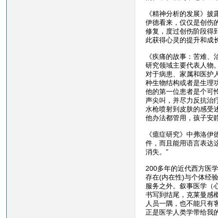
《精神分析的发展》披
伊德看来，仅仅是创伤
修复，度过创伤阶段得
此获得心灵的提升和成
《疾痛的故事：苦难、
研究领域主要代表人物
对于病患、家属和医护
种生物结构或者是生理
他的第一位患者是个可
声尖叫，并尽力反抗治
水枪喷射到皮肤的感受
他办法都管用，孩子安
《癔症研究》中弗洛伊
件，而且能用语言表达
消失。”
200多年的近代西方
存在(内在性)与个体
服务之外。叙事医学（
书写到结尾，克莱曼感
人员一隅，也不能只有
正是医学人类学带给我