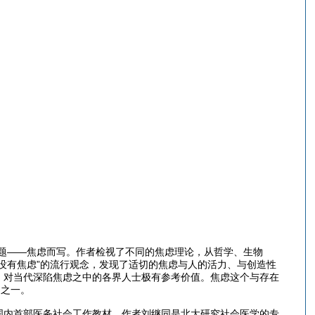
题——焦虑而写。作者检视了不同的焦虑理论，从哲学、生物
没有焦虑”的流行观念，发现了适切的焦虑与人的活力、与创造性
》对当代深陷焦虑之中的各界人士极有参考价值。焦虑这个与存在
书之一。
国内首部医务社会工作教材。作者刘继同是北大研究社会医学的专