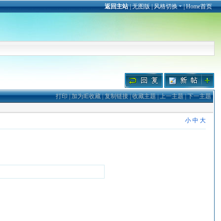
返回主站
|
无图版
|
风格切换
|
Home首页
打印
|
加为IE收藏
|
复制链接
|
收藏主题
|
上一主题
|
下一主题
小
中
大