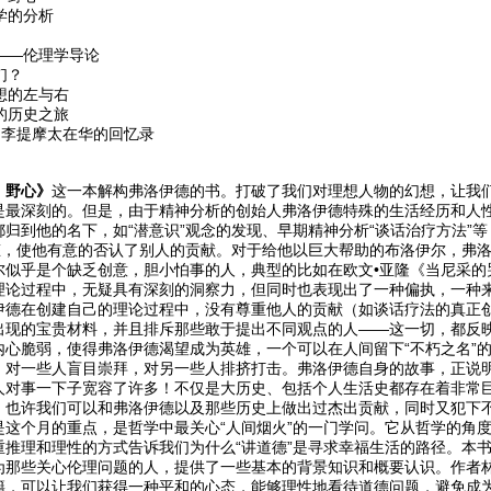
学的分析
难——伦理学导论
们？
思想的左与右
国的历史之旅
年：李提摩太在华的回忆录
、野心》
这一本解构弗洛伊德的书。打破了我们对理想人物的幻想，让我
是最深刻的。但是，由于精神分析的创始人弗洛伊德特殊的生活经历和人性
归到他的名下，如“潜意识”观念的发现、早期精神分析“谈话治疗方法”等
态，使他有意的否认了别人的贡献。对于给他以巨大帮助的布洛伊尔，弗洛
尔似乎是个缺乏创意，胆小怕事的人，典型的比如在欧文•亚隆《当尼采的
理论过程中，无疑具有深刻的洞察力，但同时也表现出了一种偏执，一种
伊德在创建自己的理论过程中，没有尊重他人的贡献（如谈话疗法的真正创
出现的宝贵材料，并且排斥那些敢于提出不同观点的人——这一切，都反
内心脆弱，使得弗洛伊德渴望成为英雄，一个可以在人间留下“不朽之名”
；对一些人盲目崇拜，对另一些人排挤打击。弗洛伊德自身的故事，正说
人对事一下子宽容了许多！不仅是大历史、包括个人生活史都存在着非常
。也许我们可以和弗洛伊德以及那些历史上做出过杰出贡献，同时又犯下
是这个月的重点，是哲学中最关心“人间烟火”的一门学问。它从哲学的角度
重推理和理性的方式告诉我们为什么“讲道德”是寻求幸福生活的路径。本
为那些关心伦理问题的人，提供了一些基本的背景知识和概要认识。作者
，可以让我们获得一种平和的心态，能够理性地看待道德问题，避免成为一