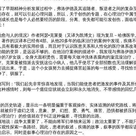
露了早期精神分析发展过程中，弗洛伊德及其追随者、叛逆者之间的复杂
的存在，就可以引起心理问题，所以，关于创伤的专题，在心理治疗中属
到成长也是每个人必然要经历的阶段。分离、丧失都可能引发创伤，面临
长！
治愈与人的境况》作者阿瑟•克莱曼（又译为凯博文）现为复旦－哈佛医学
。著作的汉译本已经有4部。从他20多年的临床治疗的案例中发现，疾痛
人员有着极大的实用价值，而且对于认识医患关系和人性化的医疗体系改
功能的变异，是远远不够的。在他治疗案例的描述中，我发现与弗洛伊德
怜的7岁女孩，全身大面积烫伤，需要每天做冲洗体表腐肉的漩流澡治疗
疗。克莱曼被指派去安抚这位小病人，他几乎使尽了全部招数也无法缓解
述说出来。于是，这个小女孩努力去捕捉痛苦起落的每一丝感受，寻找恰
静了、驯服了。
德写到：“我们起先非常惊喜地发现，当我们能使患者把激发的事件及其所
这种感情时，则每一个癔症症状就会立刻和永久地消失。不带感情的回忆
医学的历史轨迹，显示出一条明显偏重于客观操作、实体追溯的研究路线，
经验就被归于虚幻之境，意象、梦、幻想、爱、勇气、痛苦、恐惧都被挤压
心理治疗）的价值就在于纠正这种偏差，寻找新的出路。
概地说：战争太重要了，不能由将军们单独来运筹；政治太重要了，不能
客观性探索一条路径。因此，患者的叙述，疾痛的故事，叙事的医学都应
的启示。同时是叙事心理治疗存在的原因之一。