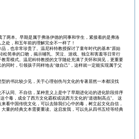
成了两本。早期是属于弗洛伊德的同事和学生，紧接着的是弗洛
人之处，和五年前的理解完全不一样了！
品，也非常珍贵了。温尼科特教授探讨了童年时代的基本“原始
轻松简单的口吻，揭示哺乳、哭泣、游戏、独立和害羞等日常行
子教育模式。温尼科特教授的文字随处充满了关怀和洞见，更重要
的同时，引领孩子同样地去“做自己”，这样就一定能实现属于父
类型的书比较少见，关于心理创伤与文化的专著居然一本都没找
化不认同、不自信，某种意义上是中了早期进化论的进化阶段排序
这个毒，成全了西方文化霸权或说西方文化的“道德制高点”。 这
点来看中国传统文化，可以去除我们心中的毒，树立起文化自信，
，大量的经典文本需要重读。这启发我，可以先从四书五经等经典