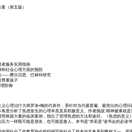
方案（第五版）
愿者服务实用指南
神和社会心理方面的预防
论——费尔贝恩、巴林特研究
何尊重孩子
心理防御
主义心理治疗大师罗洛•梅的代表作，系针对当代最普遍、最突出的心理问
多角度分析了焦虑发生的心理本质及其积极意义。作者挑战“精神健康就是
进而根据大量的临床案例，指出了管理焦虑的方法和途径。《焦虑的意义
如压力一样既可能是朋友，也可能是敌人。本书是“求若是”读书会的必读
是中国社会工作教育协会组织编写的社会工作专业实务系列教材之一，是