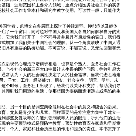
论基础、适用范围和主要介入领域，重点介绍医务社会工作的实务
高校社会工作专业本科和研究生教学使用。可读性一般，只能作为
的美国学者，凯博文在多层面上探讨了神经衰弱、抑郁症以及躯体
开启了一个窗口，同时也对中国人和美国人各自如何解释自身的疼
闻。它为我们打开了一个不同寻常并且具有启发性的窗口，我们得
方式增加了我们关于中国社会的理解。从一个角度放映了中国人通
仍旧具有重要的防御功能。不可言说、不能言说，又无法回避和无
某次后现代心理治疗培训班相遇，也算是个熟人。医务社会工作在
果。当今社会的新三座大山中最让人生畏的医疗问题，往往引起大
。通常认为：人的社会属性决定了人的社会需求。当我们忐忑地走
父母、子女、工作、经济能力、朋友、社会交往、明天、明年、未
。这个时候，医务社工出现了，给我们以关怀和支持，帮助我们寻
，兼顾到我们周遭的生活，使那些因为疾病面逐渐远去或塌陷的生
预防。另一个目的是调查药物滥用在社会中的意义和隐含的后果。
教育，尤其是青少年和儿童。同样重要的是将注意力集中于建立一
看到那些反复吸毒的而遭到强制戒毒人员的眼泪，听到他们的生活
展现的主要预防模式是预防性教育，预防性教育应在家庭和早期童
患时，个人、家庭和社会所应起的作用和担负的责任。本书贯穿了