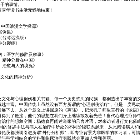
”干的事情。
取两年读书生活无憾地结束！
考：中国浪漫文学探源》
案例集》
》（台湾远流版）
精神分裂症》
疾病：医学的修辞及叙事》
话：精神分析在中国》
难、治愈与人的境况》
中国文化的精神分析》
》
及文化与心理创伤相关书籍。每一个历史悠久的民族，都创造出了丰富的
就越丰富。中国传统上虽然没有西方所谓的“心理创伤治疗”，但是，度尽
发展下去。从这个意义上讲屈原的《离骚》，记录孔子师生言行的《论语
道得到了链接，他们的思想在我们身上继续散发着光芒！当代心理治疗师
向治疗的想象空间；杨德森再阐述道家的只言片语，对来访者进行文化催眠
使用的修辞手法与病人在治疗中所处的不同阶段联系起来，从此阅读病人和
费伦茨都强调引进所谓“外行分析师”，即专业背景为非医学的学习者，可
术与科学相结合的学科和临床治疗实践就会更加人性和美丽。