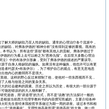
们了解大师的缺陷乃至人性的缺陷。通常的心理治疗各个流派中，
的缺陷，对弗洛伊德的“精神分析”没有得到足够的重视。既有的
，本书认为：所有这些“原创”都有其他人的贡献。弗洛伊德过于
伊德的行为看上去可以称之为“恩将仇报”。在后世大多数心理治
哭泣》中的布洛伊尔形象，受到了弗洛伊德的描述的严重误导。
来源于自身人格缺陷的偏执。如果没有这种偏执，他也许可以有更
造者约瑟夫•布洛伊尔），为了维护自己的观点，有意无意地忽
映出他内心的脆弱而不是强大。
的英雄。这样的野心反过来辖制了他，使他对一些东西视而不见，
明了人格与创造之间的复杂关系。
巨大的社会建构的因素。历史之所以为历史，有很大的一部分源于
不可饶恕错误的的大人物和解了。
研究道德，用“讲道理”的方式，而不是“说教”的方法探讨一般的
书是根据当前西方伦理学教科书的内容撰写而威的，主要介绍各种
林火旺先生曾经来我校哲学系做过为期一周的讲座。读过本书和相
个“道德暴徒”，无理性地高举所谓“道德高尚”的大旗，做一些