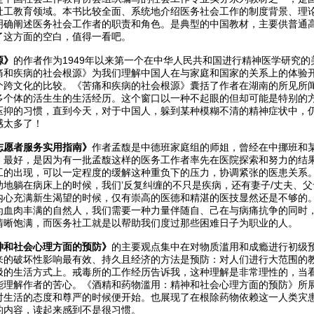
社工教育领域。本书比较全面、系统地介绍医务社会工作的制度背景、理
明确阐述医务社会工作者的职责和角色。是典型的中国教材，主要供普通
了这方面的空白，值得一看吧。
源》
的作者作为1949年以来第一个在中华人民共和国进行精神医学研究
痛和疾病的社会根源》为我们理解中国人在与家庭和国家的关系上的体验
个跨文化的比较。《苦痛和疾病的社会根源》囊括了作者在湖南的所见所
多个体的活生生的生活经历。这个窗口以一种不起眼的但却可能是特别的
压抑的习惯，直到今天，对于中国人，躲到某种模糊不清的精神症状中，
感太多了！
志愿者服务实用指南》
作者孟馥是中德班家庭组的师姐，曾经在中挪班和
，最好，是因为有一批孟馥这样的医务工作者率先在医院探索和努力的结
工的出现，可以一定程度的缓解这种重负下的压力，协调紧张的医患关系
助地躺在病床上的时候，我们’反复纠缠的不只是疾病，还有妻子/丈夫、
内心充满新生渴望的时候，仅有崇高的医德和精湛的医技显然还是不够的
为血肉丰满的自然人，我们需要一种力量伴随自、己在与病痛抗争的同时
清晰饱满，而医务社工就是以帮助我们度过那些困难日子为职业的人。
神和社会心理方面的预防》
的主要观点集中在对物质滥用和成瘾进行初级
来的破坏性影响最有效、持久且经济的方法是预防：对人们进行大范围的
极的生活方式上。戒毒所的工作经历告诉我，这种理解是非常理性的，当
能理解作者的苦心。《酒精和药物滥用：精神和社会心理方面的预防》所
对生活的态度和尊严的时候便开始。也展现了在根除药物依赖这一人类灾
的内容，读起来感到不是很习惯。