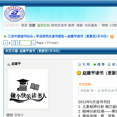
»
您尚未
登录
注册
|
返回主站
|
研究生读书
|
推荐
|
搜索
|
社区服务
|
帮助
|
订阅
三农中国读书论坛
»
毕业研究生读书报告
»
赵建平读书（更新至5月30日）
Pages: ( 1/3 total )
«
2
3
»
1
本页主题:
赵建平读书（更新至5月30日）
赵建平
赵建平读书（更新至
管理提醒：
本帖被 第一 从 研究生读书报告
2012年5月读书书目
1. 儿童精神分析 梅兰
2. 精神分析狂潮——
级别:
圣骑士
3. 弗洛伊德：梦、背叛