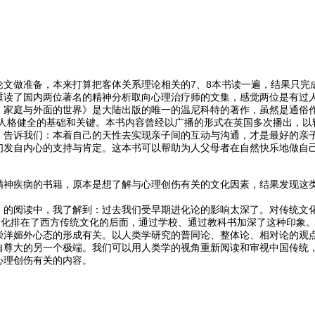
论文做准备，本来打算把客体关系理论相关的7、8本书读一遍，结果只完
重读了国内两位著名的精神分析取向心理治疗师的文集，感觉两位是有过
、家庭与外面的世界》是大陆出版的唯一的温尼科特的著作，虽然是通俗作
是人格健全的基础和关键。本书内容曾经以广播的形式在英国多次播出，以
。告诉我们：本着自己的天性去实现亲子间的互动与沟通，才是最好的亲
们发自内心的支持与肯定。这本书可以帮助为人父母者在自然快乐地做自己
精神疾病的书籍，原本是想了解与心理创伤有关的文化因素，结果发现这
》的阅读中，我了解到：过去我们受早期进化论的影响太深了。对传统文
文化排在了西方传统文化的后面，通过学校、通过教科书加深了这种印象。
崇洋媚外心态的形成有关。以人类学研究的普同论、整体论、相对论的观
自尊大的另一个极端。我们可以用人类学的视角重新阅读和审视中国传统
心理创伤有关的内容。