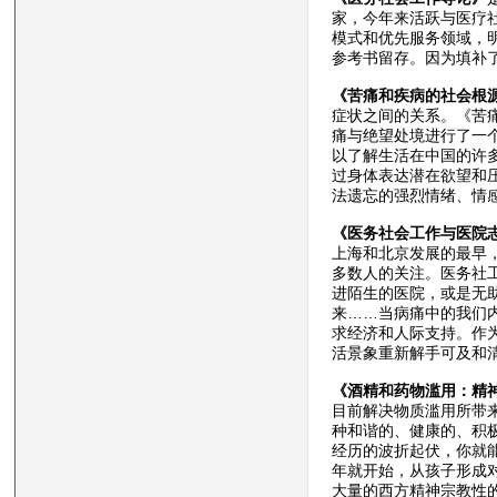
家，今年来活跃与医疗
模式和优先服务领域，
参考书留存。因为填补
《苦痛和疾病的社会根
症状之间的关系。《苦
痛与绝望处境进行了一
以了解生活在中国的许
过身体表达潜在欲望和
法遗忘的强烈情绪、情
《医务社会工作与医院
上海和北京发展的最早
多数人的关注。医务社
进陌生的医院，或是无
来……当病痛中的我们
求经济和人际支持。作
活景象重新解手可及和
《酒精和药物滥用：精
目前解决物质滥用所带
种和谐的、健康的、积
经历的波折起伏，你就
年就开始，从孩子形成
大量的西方精神宗教性