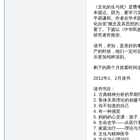
《文化的生与死》是费孝
本观点。因为，要学习
平易谦和。作者在学术
化自觉”概念及其思想
要了。下篇以《中华民
研究者所推崇。
读书，求知，是美好的
产的时候，他们一定对
乐更加纯粹深刻。
剩下的两个月抓紧时间
2012年1、2月读书
读书书目：
1. 古典精神分析的早
2. 客体关系理论的创
3. 你不知道的自己
4. 有一种感觉
5. 妈妈的心灵课：孩
6. 生命史学——从医
7. 家庭治疗——理论与
8. 文化与精神医学
9. 文化与心理治疗