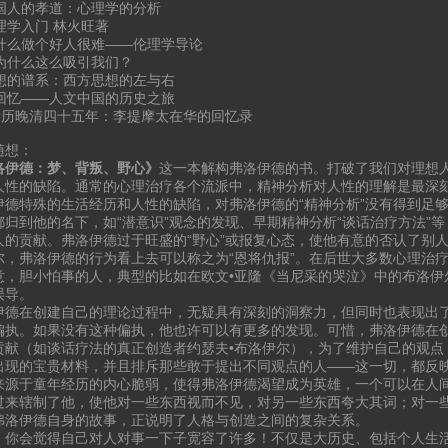
中国人的孝道：心理学的分析
伦理学入门 林火旺著
 为什么做个好人很难——伦理学导论
恶为什么这么吸引我们？
思想的谱系：西方思想的左与右
晋回忆——人文中国的历史之旅
. 亲历晚清四十五年：李提摩太在华的回忆录
随想：
洛伊德：梦、背叛、野心》
这一本解构弗洛伊德的书。打破了我们对理想
人性的缺陷。通常的心理治疗各个流派中，精神分析对人性的理解是最深
伊德特殊的生活经历和人性的缺陷，对弗洛伊德的“精神分析”没有得到足
都归到他的名下，如“潜意识”观念的发现、早期精神分析“谈话治疗方法”等
人的贡献。弗洛伊德过于旺盛的“野心”或报复心态，使他有意的否认了别
尔，弗洛伊德的行为看上去可以称之为“恩将仇报”。在后世大多数心理治
意，胆小怕事的人，典型的比如在欧文•亚隆《当尼采的哭泣》中的布洛伊
误导。
伊德在创建自己的理论过程中，无疑具有深刻的洞察力，但同时也表现出
偏执。如果没有这种偏执，他也许可以有更多的发现。可惜，弗洛伊德在
贡献（如谈话疗法的真正创造者约瑟夫•布洛伊尔），为了维护自己的观点
出现的宝贵材料，并且排斥那些敢于提出不同观点的人——这一切，都反
来源于童年经历的内心脆弱，使得弗洛伊德渴望成为英雄，一个可以在人间
过来辖制了他，使他对一些东西视而不见，对另一些东西夸大其词；对一
弗洛伊德自身的故事，正说明了人格与创造之间的复杂关系。
，你会觉得自己对人对事一下子宽容了许多！不仅是大历史、包括个人生