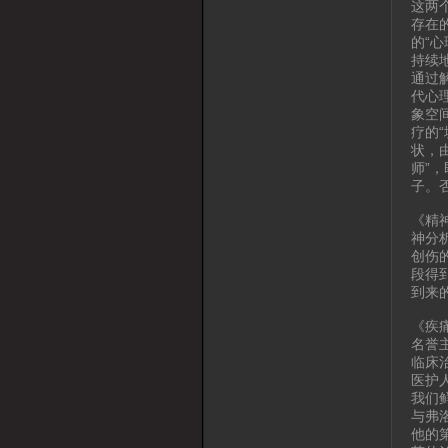
这两
存在
的“
持续
通过
代心
象空
疗的
状，
师”
子。
《精
神分
创伤
段得
到来
《疾
名誉
临床
医护
我们
与弗
他的