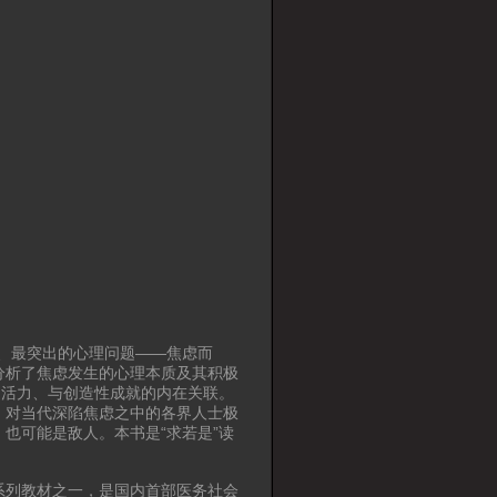
、最突出的心理问题——焦虑而
分析了焦虑发生的心理本质及其积极
的活力、与创造性成就的内在关联。
》对当代深陷焦虑之中的各界人士极
也可能是敌人。本书是“求若是”读
系列教材之一，是国内首部医务社会