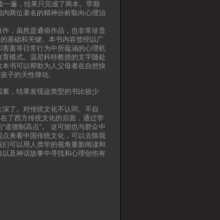
读一遍，结果只完成了两本。早期
国内两位著名的精神分析取向心理治
著作，虽然是通俗作品，也非常珍贵
全的基础和关键。本书内容曾经以广
和害羞等日常行为中所蕴涵的心理机
教育模式。温尼科特教授的文字随处
这本书可以帮助为人父母者在自然快
和孩子的天性律动。
因素，结果发现这类型的书比较少
太深了。对传统文化不认同、不自
排在了西方传统文化的后面，通过学
道德制高点”。 这可能也与群众中
观点来看中国传统文化，可以去除我
我们可以用人类学的视角重新阅读和
典以及神话故事中寻找和心理创伤有