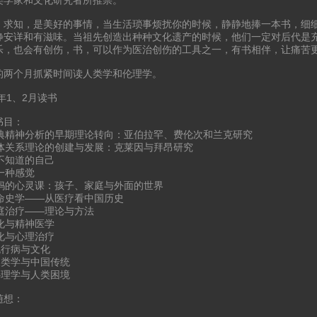
，求知，是美好的事情，当生活琐事烦扰你的时候，静静地捧一本书，细
静安详和有滋味。当祖先创造出种种文化遗产的时候，他们一定对后代是
乐，也会有创伤，书，可以作为医治创伤的工具之一，有书相伴，让痛苦
的两个月抓紧时间读人类学和伦理学。
2年1、2月读书
书目：
 古典精神分析的早期理论转向：亚伯拉罕、费伦次和兰克研究
 客体关系理论的创建与发展：克莱因与拜昂研究
你不知道的自己
有一种感觉
 妈妈的心灵课：孩子、家庭与外面的世界
生命史学——从医疗看中国历史
家庭治疗——理论与方法
文化与精神医学
文化与心理治疗
 流行病与文化
 人类学与中国传统
 心理学与人类困境
随想：