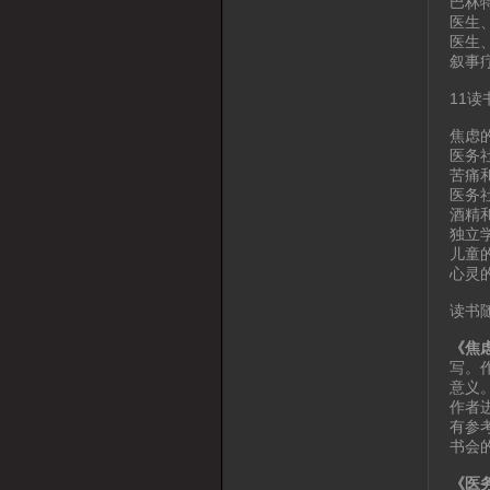
巴林
医生
医生
叙事
11读
焦虑
医务
苦痛
医务
酒精
独立
儿童
心灵
读书
《焦
写。
意义
作者
有参
书会
《医