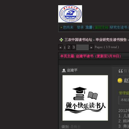
»
您尚未
登录
注册
|
返回主站
|
研究生读书
|
三农中国读书论坛
»
毕业研究生读书报告
Pages: ( 1/3 total )
«
2
3
»
1
本页主题:
赵建平读书（更新至5月30日）
赵建平
赵
管理
本帖被
201
1. 
2.
3. 
级别:
圣骑士