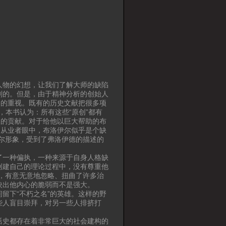
人物的幻想，让我们了解大师的缺陷
刻的。但是，由于精神分析的创始人
够的重视。既有的历史文献把很多项
，本书认为：所有这些“原创”都有
人的贡献。对于给他以巨大帮助的布
疗从业者眼中，布洛伊尔似乎是个缺
尔形象，受到了弗洛伊德的描述的
了一种偏执，一种来源于自身人格缺
创建自己的理论过程中，没有尊重他
，有意无意地忽略、扭曲了许多治
映出他内心的脆弱而不是强大。
留下“不朽之名”的英雄。这样的野
些人盲目崇拜，对另一些人排挤打
活史都存在着非常巨大的社会建构的