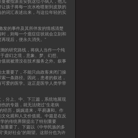
莱曼被指派去安抚这位小病人，他几
好让孩子将每一次水枪喷射到皮肤的
当的词汇表述出来，与这位年轻的实
激发的事件及其所伴发的情感清楚
情时，则每一个癔症症状就会立刻和
再现后，便永久消失。”
追溯的研究路线，将病人当作一个纯
归于虚幻之境，意象、梦、幻想、
价值就被湮没在技术服务之外。叙事
治太重要了，不能只由政客来闭门操
探索一条路径。因此，患者的叙述，
有可爱的医学。这正是医学人类学带
论文，分上、中、下三篇，系统地展现
伤的专题，就无法绕过“生老病
的经历，娓娓道来，平易谦和。作
的文化观和人文价值观。中篇是在反
会学的传统界限提出了特别重要
更加重要了。下篇以《中华民族的多
“美好社会”的期望。这部分也为许