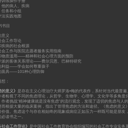
特训练操作手册
、他的病人、疾病
、任务和小组
疗法实践地图
书书目
的意义
社会工作导论
和疾病的社会根源
社会工作与医院志愿者服务实用指南
和物质滥用——精神和社会心理方面的预防
学派的客体关系理论——费尔贝恩、巴林特研究
的利益——学会如何尊重孩子
的面具——101种心理防御
随想：
虑的意义》
是存在主义心理治疗大师罗洛•梅的代表作，系针对当代最普遍
作者检视了不同的焦虑理论，从哲学、生物学、心理学、文化学等多角度
。作者挑战“精神健康就是没有焦虑”的流行观念，发现了适切的焦虑与人
进而根据大量的临床案例，指出了管理焦虑的方法和途径。《焦虑的意义
考价值。焦虑这个与存在相始终的现象或病症正如压力一样既可能是朋友，
的必读书之一。
务社会工作导论》
是中国社会工作教育协会组织编写的社会工作专业实务