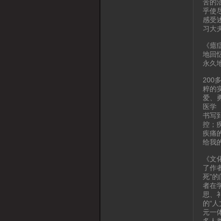
苦的
乎使
感受
习大
《癔
地回
永久
20
粹的
爱、
医学
书写
控；
疾痛
给我
《文
了作
死”
者在
思、
的“
元一
多人