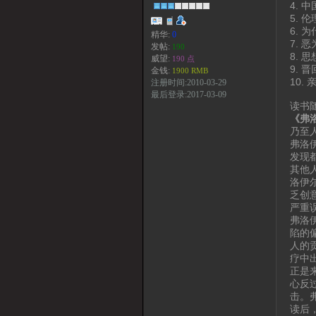
4. 
5. 
6.
精华:
0
7. 
发帖:
190
8. 
威望:
190 点
9. 
金钱:
1900 RMB
10
注册时间:2010-03-29
最后登录:2017-03-09
读书
《弗
乃至
弗洛
发现
其他
洛伊
乏创
严重
弗洛
陷的
人的
疗中
正是
心反
击。
读后