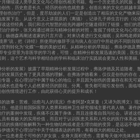
个月继续读人类学及文化与心理创伤相关书籍。每一个历史悠久的民族，
的创伤，历史愈是长久，经历的创伤也就愈多，创造出来的文化也就越丰
心理创伤治疗”，但是，度尽劫波的人们一定是创造出了相应的文化产物来
地发展下去。从这个意义上讲屈原的《离骚》，记录孔子师生言行的《论
解读这些经典，我们和古代智慧的祖先跨越时空隧道得到了链接，他们的
理治疗师中，张天布通过禅宗与精神分析的对照，发掘了传统文化与心理
间；杨德森再阐述道家的只言片语，对来访者进行文化催眠；吴和鸣老师
“境界”说，把《诗经》所使用的修辞手法与病人在治疗中所处的不同阶段
由苦刑转化为“化蝶”一般的美妙过程。从精神分析的早期起，弗洛伊德及费
，即专业背景为非医学的学习者，可惜，在精神分析发展迅速的美国，医生
否则，这个艺术与科学相结合的学科和临床治疗实践就会更加人性和美丽
神分析的发展》披露了早期精神分析发展过程中，弗洛伊德及其追随者、
析的发展历史有了更具质感的理解。在弗洛伊德看来，仅仅是创伤的存在
的专题，在心理治疗中属于核心的地位；并且因为创伤的普遍存在和无可
到成长也是每个人必然要经历的阶段。分离、丧失都可能引发创伤，面临
的创伤情境进行工作，由此获得心灵的提升和成长！
痛的故事：苦难、治愈与人的境况》作者阿瑟•克莱曼（又译为凯博文）现
主任。他是目前国际医学人类界和精神卫生研究领域主要代表人物。著作的
治疗的案例中发现，疾痛不仅属于身体，而且连接着自我与社会。讲述这
人员有着极大的实用价值，而且对于认识医患关系和人性化的医疗体系改
鲜活的疾痛经验解释为一种生物结构或者是生理功能的变异，是远远不够
洛伊德关于心理治疗中关于情感表达的作用，有着很大的相似之处。
第一位患者是个可怜的7岁女孩，全身大面积烫伤，需要每天做冲洗体表