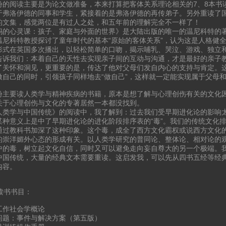
份的阅读主要是为论文做准备，本来打算把客体关系理论相关的7、8本书
于弗洛伊德的同事和学生，紧接着的是弗洛伊德的再传弟子。另外重读了
的文集，感觉两位是有过人之处，和五年前的理解完全不一样了！
妈的心灵课：孩子、家庭与外面的世界》是大陆出版的唯一的温尼科特的
温尼科特教授探讨了童年时代的基本“原始的客体关系”，认为这是人格健
形式在英国多次播出，以轻松简单的口吻，揭示哺乳、哭泣、游戏、独立
告诉我们：本着自己的天性去实现亲子间的互动与沟通，才是最好的亲子
了关怀和洞见，更重要的是，传达了他对父母们发自内心的支持与肯定。
做自己的同时，引领孩子同样地去“做自己”，这样就一定能实现属于父母
份主要读人类学与精神疾病的书籍，原本是想了解与心理创伤有关的文化
关于心理创伤与文化的专著居然一本都没找到。
人类学与中国传统》的阅读中，我了解到：过去我们受早期进化论的影响
某种意义上是中了早期进化论的进化阶段排序表的“毒”。我们的传统文化
通过教科书加深了这种印象。这个毒，成全了西方文化霸权或说西方文化的“
的崇洋媚外心态的形成有关。以人类学研究的普同论、整体论、相对论的
中的毒，树立起文化自信，同时又可以避免走向妄自尊大的另一个极端。
中国传统，大量的经典文本需要重读。这启发我，可以先从四书五经等经
内容。
月读书书目：
工作社会学概论
问题：事件与解决方案（第五版）