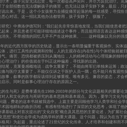
治疗术，孩子完全无法忍受，每一次都会高声尖叫，并尽力反抗治疗。克
尽了全部招数也无法缓解孩子的痛苦，也无法让孩子安静下来，最后，只
述说出来。于是，这个小女孩努力去捕捉痛苦起落的每一丝感受，寻找恰
夫悉心对话。这一招比其他办法都管用，孩子安静了、驯服了。
症研究》中弗洛伊德写到：“我们起先非常惊喜地发现，当我们能使患者把
忆起来，并且患者尽可能详细地描述这个事件，而且能用语言表达这种感
地消失。不带感情的回忆几乎不产生这种效果。……这种现象以充分的强度
0多年的近代西方医学的历史轨迹，显示出一条明显偏重于客观操作、实体
实体，进行工具性的观测和控制，人的主观存在(内在性)与个体经验就被
勇气、痛苦、恐惧都被挤压到从属地位，人的精神活动与心理现象的独特
（心理治疗）的价值就在于纠正这种偏差，寻找新的出路。
到结尾，克莱曼感概地说：战争太重要了，不能由将军们单独来运筹；政
疾痛与医疗太重要了，不能仅仅诉之于医护人员一隅，也不能只有客观性
的故事，叙事的医学都应该得到足够重视。唯有多元、兼容的姿态，才会
的启示。同时是叙事心理治疗存在的原因之一。
化的生与死》是费孝通先生1988-2003年的部分与文化议题相关的重要
者对人和文化的生与死研究的基本思路和基本观点。因为，要学习文化与创
的问题，费老的这本书就被我选中。上篇主要是回顾他学习人类学和社会学
学术园地耕耘的曲折历程，有感有悟地进行了深层的文化思考，体现了他
补课基础上对首次提出的“文化自觉”概念及其思想的主要论述，为扩展社
人文思想”和使社会学成为成熟学科的重大课题。这个问题，我认为在当下
体格局》为起篇，重点论述了21世纪的文化传承、人才培养和创建和而不同
类学家和文化研究者所推崇。