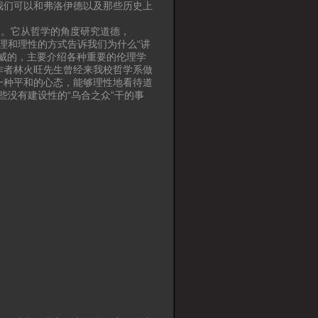
我们可以和弗洛伊德以及那些历史上
问。它从哲学的角度研究道德，
推理和理性的方式告诉我们为什么“讲
威的，主要介绍各种重要的伦理学
作者林火旺先生曾经来我校哲学系做
一种平和的心态，能够理性地看待道
些没有建设性的“乌合之众”干的事