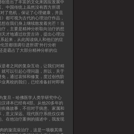
都创造出了丰富的文化来因应发展中
富。中国传统上虽然没有西方所谓
应对了危机，保证了心理健康，并且
语》都可视为古代的心理治疗作品，
思想在我们身上继续散发着光芒！当
治疗，主要是精神分析取向治疗的想
则天才地通过欣赏古诗，提出心理治
联系起来，从此阅读病人和他们的症
伦茨都强调引进所谓“外行分析
还是霸占了大部分精神分析的位
。
叛逆者之间的复杂互动，让我们对精
，就可以引起心理问题，所以，关于
避免，通过哀悼和修复，度过创伤阶
毕业离校的我们，已经准备好对即将
为复旦－哈佛医学人类学研究中心
汉译本已经有4部。从他20多年的
些疾痛故事，不但对于病患、家属和
革，意义深远。现代医疗系统仅仅将
的。在他治疗案例的描述中，我发现
腐肉的漩流澡治疗，这是一项极其痛