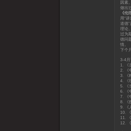
因素
做出
《伦
用“
道德
理论
过为
德问
情。
下个
3-4
1. 
2. 
3.
4. 
5. 
6.
7.
8.
9. 
10
11.
12.