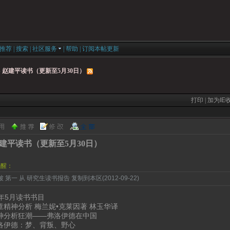
推荐
|
搜索
|
社区服务
|
帮助
|
订阅本帖更新
»
赵建平读书（更新至5月30日）
打印
|
加为IE
建平读书（更新至5月30日）
提醒：
 第一 从 研究生读书报告 复制到本区(2012-09-22)
2年5月读书书目
儿童精神分析 梅兰妮•克莱因著 林玉华译
 精神分析狂潮——弗洛伊德在中国
弗洛伊德：梦、背叛、野心