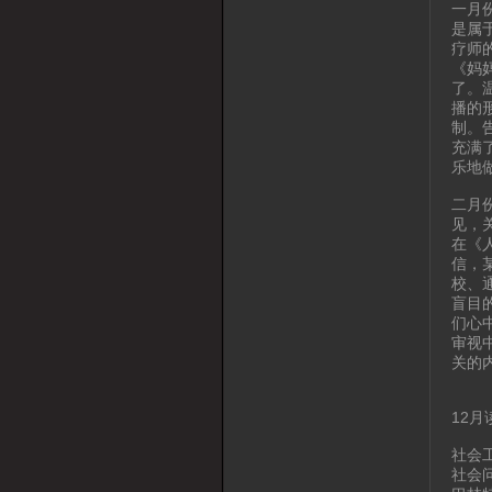
一月
是属
疗师
《妈
了。
播的
制。
充满
乐地
二月
见，
在《
信，
校、
盲目
们心
审视
关的
12
社会
社会