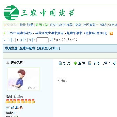
»
您尚未
登录
注册
|
返回主站
|
研究生读书
|
推荐
|
搜索
|
社区服务
|
帮助
|
订阅
三农中国读书论坛
»
毕业研究生读书报告
»
赵建平读书（更新至5月30日）
Pages: ( 3/12 total )
«
1
2
4
5
6
7
»
3
本页主题:
赵建平读书（更新至5月30日）
拼命九郎
不错。
级别:
管理员
精华:
0