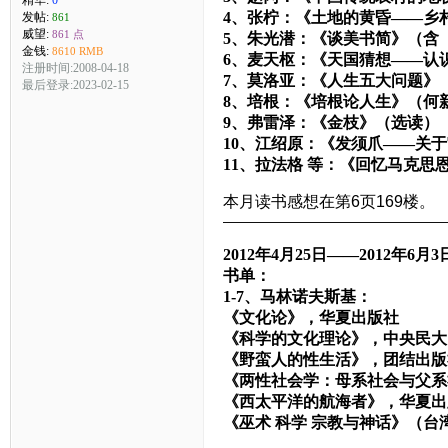
4、张柠：《土地的黄昏——乡
发帖:
861
威望:
861 点
5、朱光潜：《谈美书简》（含
金钱:
8610 RMB
6、麦天枢：《天国猜想——认
注册时间:2008-04-18
7、莫洛亚：《人生五大问题》
最后登录:2023-02-15
8、培根：《培根论人生》（何
9、弗雷泽：《金枝》（选读）
10、江绍原：《发须爪——关
11、拉法格 等：《回忆马克思
本月读书感想在第6页169楼。
————————————————
2012年4月25日——2012年6月3
书单：
1-7、马林诺夫斯基：
《文化论》，华夏出版社
《科学的文化理论》，中央民大
《野蛮人的性生活》，团结出版
《两性社会学：母系社会与父系
《西太平洋的航海者》，华夏出
《巫术 科学 宗教与神话》（台