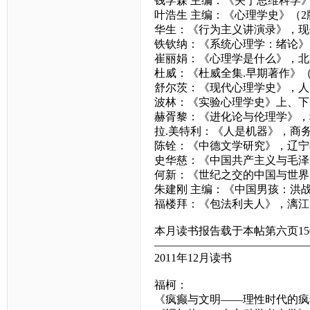
钱学森 主编：《关于思维科学
叶浩生 主编：《心理学史》（
华生：《行为主义讲演录》，现
铁钦纳：《系统心理学：绪论》
崔丽娟：《心理学是什么》，北
杜威：《杜威全集.早期著作》
舒尔茨：《现代心理学史》，人
波林：《实验心理学史》上、下
赫胥黎：《进化论与伦理学》，
拉.美特利：《人是机器》，商
陈铨：《中德文学研究》，辽宁
史华慈：《中国共产主义与毛泽
何新：《世纪之交的中国与世界
朱建刚 主编：《中国男孩：洪
福楼拜：《包法利夫人》，漓江
本月读书报告载于本帖第六页15
——————————————
2011年12月读书
福柯：
《疯癫与文明——理性时代的疯