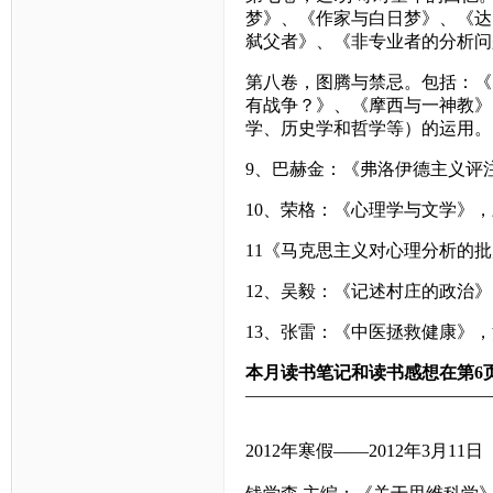
梦》、《作家与白日梦》、《达
弑父者》、《非专业者的分析问
第八卷，图腾与禁忌。包括：《
有战争？》、《摩西与一神教》
学、历史学和哲学等）的运用。
9
、巴赫金：《弗洛伊德主义评
10
、荣格：《心理学与文学》，
11
《马克思主义对心理分析的批
12
、吴毅：《记述村庄的政治》
13
、张雷：《中医拯救健康》，
本月读书笔记和读书感想在第6页
——————————————
2012年寒假——2012年3月11日