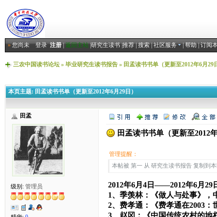
»
您尚未
登录
注册
|
返回主站
|
研究生读书
|
推荐
|
搜索
|
社区服务
|
帮助
|
订阅
三农中国读书论坛
»
毕业研究生读书报告
»
田孟读书书单（更新至2012年6月29
本页主题:
田孟读书书单（更新至2012年6月29日）
田孟
田孟读书书单（更新至2012年
管理提醒：
本帖被 第一 从 研究生读书报告 复制到本区(2
2012年6月4日——2012年6月29
级别:
管理员
1、季羡林：《做人与处事》，
2、费孝通：《费孝通在2003
3、赵冈：《中国传统农村的地
精华:
0