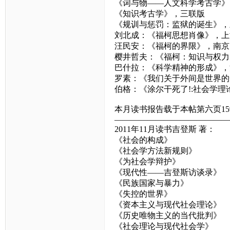
《词与物——人文科学考古学》
《知识考古学》，三联版
《规训与惩罚：监狱的诞生》，
刘北成：《福柯思想肖像》，上
汪民安：《福柯的界限》，南京
樱井哲夫：《福柯：知识与权力
巴什拉：《科学精神的形成》，
罗素：《我们关于外间是世界的
伯格：《涂尔干死了!:社会学
本月读书报告载于本帖第六页15
——————————————
2011年11月读书吉登斯 著：
《社会的构成》
《社会学方法新规则》
《为社会学辩护》
《现代性——吉登斯访谈录》
《民族国家与暴力》
《失控的世界》
《资本主义与现代社会理论》
《历史唯物主义的当代批判》
《社会理论与现代社会学》