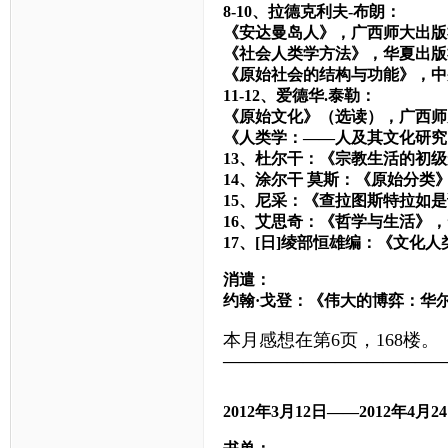
8-10、拉德克利夫-布朗：
《安达曼岛人》，广西师大出版
《社会人类学方法》，华夏出版
《原始社会的结构与功能》，中
11-12、爱德华.泰勒：
《原始文化》（选读），广西师
《人类学：——人及其文化研究
13、杜尔干：《宗教生活的初
14、涂尔干 莫斯：《原始分类
15、尼采：《查拉图斯特拉如
16、艾思奇：《哲学与生活》
17、[日]绫部恒雄编：《文化
消遣：
约翰·戈登：《伟大的博弈：华
本月感想在第6页，168楼。
——————————————
2012
年
3
月
12
日——
2012
年
4
月
24