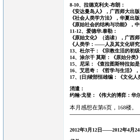
8-10、拉德克利夫-布朗：
《安达曼岛人》，广西师大出版
《社会人类学方法》，华夏出版
《原始社会的结构与功能》，中
11-12、爱德华.泰勒：
《原始文化》（选读），广西师
《人类学：——人及其文化研究
13、杜尔干：《宗教生活的初
14、涂尔干 莫斯：《原始分类
15、尼采：《查拉图斯特拉如
16、艾思奇：《哲学与生活》
17、[日]绫部恒雄编：《文化
消遣：
约翰·戈登：《伟大的博弈：华
本月感想在第6页，168楼。
——————————————
2012
年
3
月
12
日——
2012
年
4
月
24