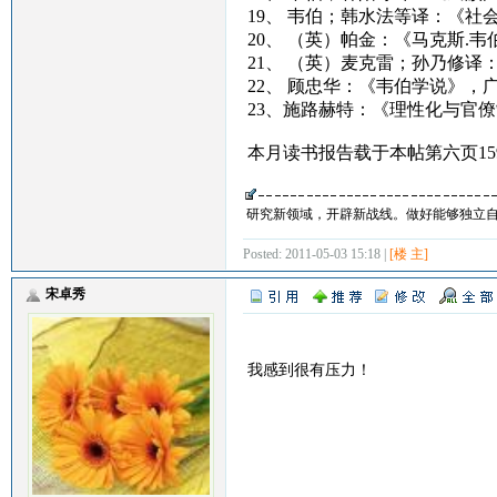
19、 韦伯；韩水法等译：《
20、 （英）帕金：《马克斯.
21、 （英）麦克雷；孙乃修译
22、 顾忠华：《韦伯学说》，
23、施路赫特：《理性化与官
本月读书报告载于本帖第六页15
研究新领域，开辟新战线。做好能够独立
Posted: 2011-05-03 15:18 |
[楼 主]
宋卓秀
我感到很有压力！