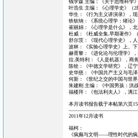
钱学森 主编：《关于思维科学
叶浩生 主编：《心理学史》（
华生：《行为主义讲演录》，现
铁钦纳：《系统心理学：绪论》
崔丽娟：《心理学是什么》，北
杜威：《杜威全集.早期著作》
舒尔茨：《现代心理学史》，人
波林：《实验心理学史》上、下
赫胥黎：《进化论与伦理学》，
拉.美特利：《人是机器》，商
陈铨：《中德文学研究》，辽宁
史华慈：《中国共产主义与毛泽
何新：《世纪之交的中国与世界
朱建刚 主编：《中国男孩：洪
福楼拜：《包法利夫人》，漓江
本月读书报告载于本帖第六页15
——————————————
2011年12月读书
福柯：
《疯癫与文明——理性时代的疯