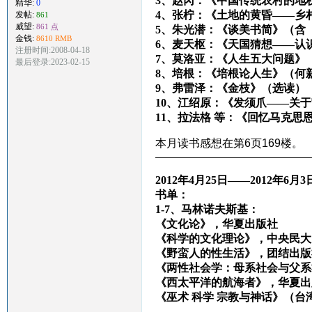
3、赵冈：《中国传统农村的地
精华:
0
4、张柠：《土地的黄昏——乡
发帖:
861
威望:
861 点
5、朱光潜：《谈美书简》（含
金钱:
8610 RMB
6、麦天枢：《天国猜想——认
注册时间:2008-04-18
7、莫洛亚：《人生五大问题》
最后登录:2023-02-15
8、培根：《培根论人生》（何
9、弗雷泽：《金枝》（选读）
10、江绍原：《发须爪——关
11、拉法格 等：《回忆马克思
本月读书感想在第6页169楼。
————————————————
2012年4月25日——2012年6月3
书单：
1-7、马林诺夫斯基：
《文化论》，华夏出版社
《科学的文化理论》，中央民大
《野蛮人的性生活》，团结出版
《两性社会学：母系社会与父系
《西太平洋的航海者》，华夏出
《巫术 科学 宗教与神话》（台