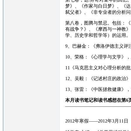
梦》、《作家与白日梦》、《达
弑父者》、《非专业者的分析问
第八卷，图腾与禁忌。包括：《
有战争？》、《摩西与一神教》
学、历史学和哲学等）的运用。
9
、巴赫金：《弗洛伊德主义评
10
、荣格：《心理学与文学》，
11
《马克思主义对心理分析的批
12
、吴毅：《记述村庄的政治》
13
、张雷：《中医拯救健康》，
本月读书笔记和读书感想在第6页
——————————————
2012年寒假——2012年3月11日