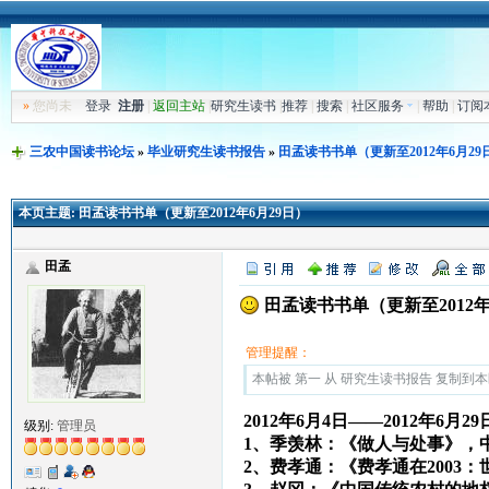
»
您尚未
登录
注册
|
返回主站
|
研究生读书
|
推荐
|
搜索
|
社区服务
|
帮助
|
订阅
三农中国读书论坛
»
毕业研究生读书报告
»
田孟读书书单（更新至2012年6月29
本页主题:
田孟读书书单（更新至2012年6月29日）
田孟
田孟读书书单（更新至2012年
管理提醒：
本帖被 第一 从 研究生读书报告 复制到本区(2
2012年6月4日——2012年6月29
级别:
管理员
1、季羡林：《做人与处事》，
2、费孝通：《费孝通在2003