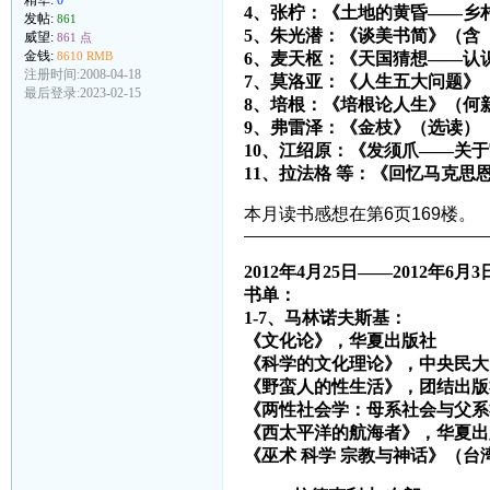
4、张柠：《土地的黄昏——乡
发帖:
861
5、朱光潜：《谈美书简》（含
威望:
861 点
金钱:
8610 RMB
6、麦天枢：《天国猜想——认
注册时间:2008-04-18
7、莫洛亚：《人生五大问题》
最后登录:2023-02-15
8、培根：《培根论人生》（何
9、弗雷泽：《金枝》（选读）
10、江绍原：《发须爪——关
11、拉法格 等：《回忆马克思
本月读书感想在第6页169楼。
————————————————
2012年4月25日——2012年6月3
书单：
1-7、马林诺夫斯基：
《文化论》，华夏出版社
《科学的文化理论》，中央民大
《野蛮人的性生活》，团结出版
《两性社会学：母系社会与父系
《西太平洋的航海者》，华夏出
《巫术 科学 宗教与神话》（台