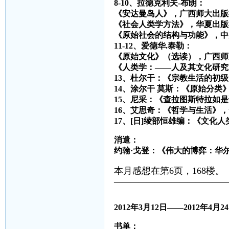
8-10、拉德克利夫-布朗：
《安达曼岛人》，广西师大出版
《社会人类学方法》，华夏出版
《原始社会的结构与功能》，中
11-12、爱德华.泰勒：
《原始文化》（选读），广西师
《人类学：——人及其文化研究
13、杜尔干：《宗教生活的初
14、涂尔干 莫斯：《原始分类
15、尼采：《查拉图斯特拉如
16、艾思奇：《哲学与生活》
17、[日]绫部恒雄编：《文化
消遣：
约翰·戈登：《伟大的博弈：华
本月感想在第6页，168楼。
——————————————
2012
年
3
月
12
日——
2012
年
4
月
24
书单：