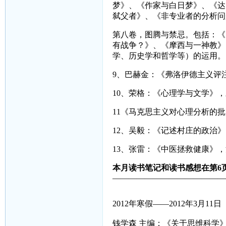
梦》、《作家与白日梦》、《达
弑父者》、《非专业者的分析问
第八卷，图腾与禁忌。包括：《
有战争？》、《摩西与一神教》
学、历史学和哲学等）的运用。
9
、巴赫金：《弗洛伊德主义评
10
、荣格：《心理学与文学》，
11
《马克思主义对心理分析的批
12
、吴毅：《记述村庄的政治》
13
、张雷：《中医拯救健康》，
本月读书笔记和读书感想在第6页
——————————————
2012年寒假——2012年3月11日
钱学森 主编：《关于思维科学