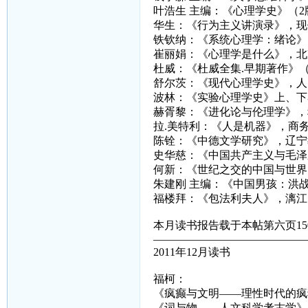
叶浩生 主编：《心理学史》（
华生：《行为主义讲演录》，现
铁钦纳：《系统心理学：绪论》
崔丽娟：《心理学是什么》，北
杜威：《杜威全集.早期著作》
舒尔茨：《现代心理学史》，人
波林：《实验心理学史》上、下
赫胥黎：《进化论与伦理学》，
拉.美特利：《人是机器》，商
陈铨：《中德文学研究》，辽宁
史华慈：《中国共产主义与毛泽
何新：《世纪之交的中国与世界
朱建刚 主编：《中国男孩：洪
福楼拜：《包法利夫人》，漓江
本月读书报告载于本帖第六页15
——————————————
2011年12月读书
福柯：
《疯癫与文明——理性时代的疯
《词与物——人文科学考古学》