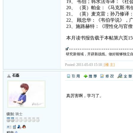
19、 韦伯；韩水法等译：《
20、 （英）帕金：《马克斯.
21、 （英）麦克雷；孙乃修译
22、 顾忠华：《韦伯学说》，
23、施路赫特：《理性化与官
本月读书报告载于本帖第六页15
研究新领域，开辟新战线。做好能够独立
Posted: 2011-05-03 15:18 |
[楼 主]
石磊
真厉害啊，学习了。
级别:
骑士
精华:
0