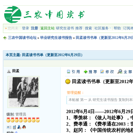
»
您尚未
登录
注册
|
返回主站
|
研究生读书
|
推荐
|
搜索
|
社区服务
|
帮助
|
订阅
三农中国读书论坛
»
毕业研究生读书报告
»
田孟读书书单（更新至2012年6月29
本页主题:
田孟读书书单（更新至2012年6月29日）
田孟
田孟读书书单（更新至2012年
管理提醒：
本帖被 第一 从 研究生读书报告 复制到本区(2
2012年6月4日——2012年6月29
级别:
管理员
1、季羡林：《做人与处事》，
2、费孝通：《费孝通在2003
3、赵冈：《中国传统农村的地
精华:
0