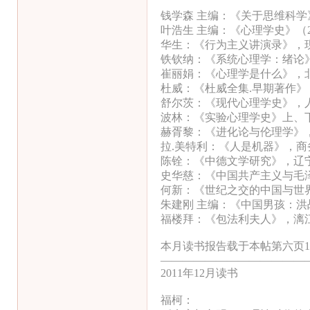
钱学森 主编：《关于思维科
叶浩生 主编：《心理学史》（
华生：《行为主义讲演录》，
铁钦纳：《系统心理学：绪论
崔丽娟：《心理学是什么》，
杜威：《杜威全集.早期著作
舒尔茨：《现代心理学史》，
波林：《实验心理学史》上、
赫胥黎：《进化论与伦理学》
拉.美特利：《人是机器》，商
陈铨：《中德文学研究》，辽
史华慈：《中国共产主义与毛
何新：《世纪之交的中国与世
朱建刚 主编：《中国男孩：
福楼拜：《包法利夫人》，漓
本月读书报告载于本帖第六页1
—————————————
2011年12月读书
福柯：