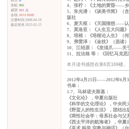
精华:
0
4、张柠：《土地的黄昏——
发帖:
861
威望:
861 点
5、朱光潜：《谈美书简》（
金钱:
8610 RMB
版社
注册时间:2008-04-18
6、麦天枢：《天国猜想——
最后登录:2023-02-15
7、莫洛亚：《人生五大问题
8、培根：《培根论人生》（
9、弗雷泽：《金枝》（选读）
10、江绍原：《发须爪——关
11、拉法格 等：《回忆马克
本月读书感想在第6页169楼。
———————————————
2012年4月25日——2012年6月
书单：
1-7、马林诺夫斯基：
《文化论》，华夏出版社
《科学的文化理论》，中央民
《野蛮人的性生活》，团结出
《两性社会学：母系社会与父
《西太平洋的航海者》，华夏
《巫术 科学 宗教与神话》（