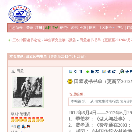
»
您尚未
登录
注册
|
返回主站
|
研究生读书
|
推荐
|
搜索
|
社区服务
|
帮助
|
订
三农中国读书论坛
»
毕业研究生读书报告
»
田孟读书书单（更新至2012年6月
本页主题:
田孟读书书单（更新至2012年6月29日）
田孟
田孟读书书单（更新至2012
管理提醒：
本帖被 第一 从 研究生读书报告 复制到本区(
2012年6月4日——2012年6月2
级别:
管理员
1、季羡林：《做人与处事》
2、费孝通：《费孝通在200
3、赵冈：《中国传统农村的