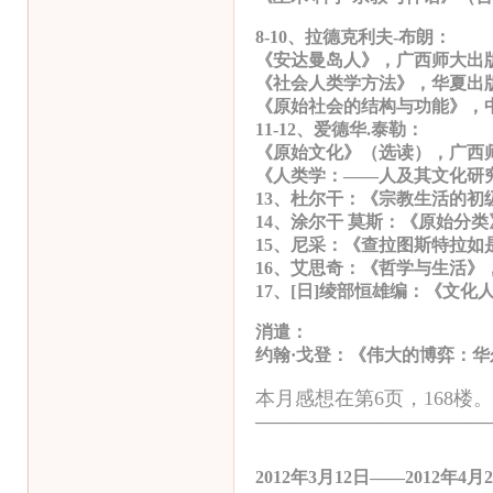
8-10、拉德克利夫-布朗：
《安达曼岛人》，广西师大出
《社会人类学方法》，华夏出
《原始社会的结构与功能》，
11-12、爱德华.泰勒：
《原始文化》（选读），广西
《人类学：——人及其文化研
13、杜尔干：《宗教生活的初
14、涂尔干 莫斯：《原始分
15、尼采：《查拉图斯特拉如
16、艾思奇：《哲学与生活》
17、[日]绫部恒雄编：《文化
消遣：
约翰·戈登：《伟大的博弈：
本月感想在第6页，168楼。
—————————————
2012
年
3
月
12
日——
2012
年
4
月
2