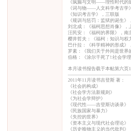
《疯癫与文明——理性时代的
《词与物——人文科学考古学
《知识考古学》，三联版
《规训与惩罚：监狱的诞生》
刘北成：《福柯思想肖像》，
汪民安：《福柯的界限》，南
樱井哲夫：《福柯：知识与权
巴什拉：《科学精神的形成》
罗素：《我们关于外间是世界
伯格：《涂尔干死了!:社会学
本月读书报告载于本帖第六页1
—————————————
2011年11月读书吉登斯 著：
《社会的构成》
《社会学方法新规则》
《为社会学辩护》
《现代性——吉登斯访谈录》
《民族国家与暴力》
《失控的世界》
《资本主义与现代社会理论》
《历史唯物主义的当代批判》