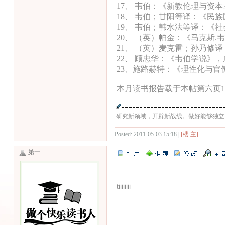
17、 韦伯：《新教伦理与资
18、 韦伯；甘阳等译：《民
19、 韦伯；韩水法等译：《
20、 （英）帕金：《马克斯
21、 （英）麦克雷；孙乃修
22、 顾忠华：《韦伯学说》
23、施路赫特：《理性化与官
本月读书报告载于本帖第六页1
研究新领域，开辟新战线。做好能够独立
Posted: 2011-05-03 15:18 |
[楼 主]
第一
tiiiiiiii