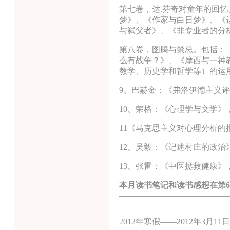
第七卷，达
.
芬奇对童年的回忆
梦》、《作家与白日梦》、《
与弑父者》、《非专业者的分
第八卷，图腾与禁忌。包括：
么有战争？》、《摩西与一神
教学、历史学和哲学等）的运
9
、巴赫金：《弗洛伊德主义评
10
、荣格：《心理学与文学》
11
《马克思主义对心理分析的
12
、吴毅：《记述村庄的政治
13
、张雷：《中医拯救健康》
本月读书笔记和读书感想在第6页
—————————————
2012年寒假——2012年3月11日