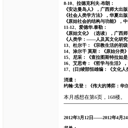
8-10、拉德克利夫-布朗：
《安达曼岛人》，广西师大出版
《社会人类学方法》，华夏出版
《原始社会的结构与功能》，中
11-12、爱德华.泰勒：
《原始文化》（选读），广西师
《人类学：——人及其文化研究
13、杜尔干：《宗教生活的初
14、涂尔干 莫斯：《原始分类
15、尼采：《查拉图斯特拉如
16、艾思奇：《哲学与生活》
17、[日]绫部恒雄编：《文化
消遣：
约翰·戈登：《伟大的博弈：华
本月感想在第6页，168楼。
——————————————
2012
年
3
月
12
日——
2012
年
4
月
24