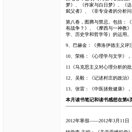
梦》、《作家与白日梦》、《达
弑父者》、《非专业者的分析问
第八卷，图腾与禁忌。包括：《
有战争？》、《摩西与一神教》
学、历史学和哲学等）的运用。
9
、巴赫金：《弗洛伊德主义评
10
、荣格：《心理学与文学》，
11
《马克思主义对心理分析的批
12
、吴毅：《记述村庄的政治》
13
、张雷：《中医拯救健康》，
本月读书笔记和读书感想在第6页
——————————————
2012年寒假——2012年3月11日