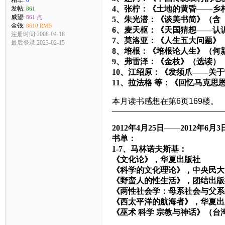
4、张柠：《土地的黄昏——乡
发帖:
861
威望:
861 点
5、朱光潜：《谈美书简》（含
金钱:
8610 RMB
6、麦天枢：《天国猜想——认
注册时间:2008-04-18
7、莫洛亚：《人生五大问题》
最后登录:2023-02-15
8、培根：《培根论人生》（何
9、弗雷泽：《金枝》（选读）
10、江绍原：《发须爪——关
11、拉法格 等：《回忆马克思
本月读书感想在第6页169楼。
————————————————
2012年4月25日——2012年6月3
书单：
1-7、马林诺夫斯基：
《文化论》，华夏出版社
《科学的文化理论》，中央民大
《野蛮人的性生活》，团结出版
《两性社会学：母系社会与父系
《西太平洋的航海者》，华夏出
《巫术 科学 宗教与神话》（台