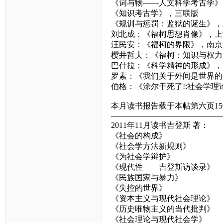
《词与物——人文科学考古学》
《知识考古学》，三联版
《规训与惩罚：监狱的诞生》，
刘北成：《福柯思想肖像》，上
汪民安：《福柯的界限》，南京
樱井哲夫：《福柯：知识与权力
巴什拉：《科学精神的形成》，
罗素：《我们关于外间是世界的
伯格：《涂尔干死了!:社会学
本月读书报告载于本帖第六页15
——————————————
2011年11月读书吉登斯 著：
《社会的构成》
《社会学方法新规则》
《为社会学辩护》
《现代性——吉登斯访谈录》
《民族国家与暴力》
《失控的世界》
《资本主义与现代社会理论》
《历史唯物主义的当代批判》
《社会理论与现代社会学》