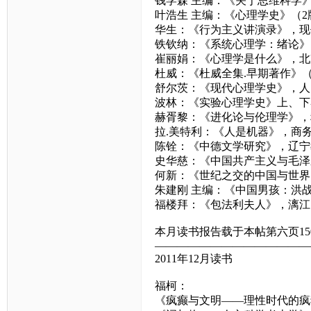
钱学森 主编：《关于思维科学
叶浩生 主编：《心理学史》（
华生：《行为主义讲演录》，现
铁钦纳：《系统心理学：绪论》
崔丽娟：《心理学是什么》，北
杜威：《杜威全集.早期著作》
舒尔茨：《现代心理学史》，人
波林：《实验心理学史》上、下
赫胥黎：《进化论与伦理学》，
拉.美特利：《人是机器》，商
陈铨：《中德文学研究》，辽宁
史华慈：《中国共产主义与毛泽
何新：《世纪之交的中国与世界
朱建刚 主编：《中国男孩：洪
福楼拜：《包法利夫人》，漓江
本月读书报告载于本帖第六页15
——————————————
2011年12月读书
福柯：
《疯癫与文明——理性时代的疯