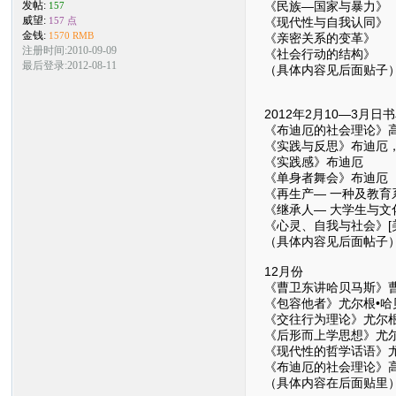
《民族—国家与暴力》
发帖:
157
威望:
《现代性与自我认同》
157 点
金钱:
1570 RMB
《亲密关系的变革》 
注册时间:2010-09-09
《社会行动的结构》 
最后登录:2012-08-11
（具体内容见后面贴子
2012年2月10—3月日
《布迪厄的社会理论》
《实践与反思》布迪厄
《实践感》布迪厄
《单身者舞会》布迪厄
《再生产— 一种及教育
《继承人— 大学生与文
《心灵、自我与社会》[美
（具体内容见后面帖子
12月份
《曹卫东讲哈贝马斯》
《包容他者》尤尔根•哈
《交往行为理论》尤尔根
《后形而上学思想》尤尔
《现代性的哲学话语》尤
《布迪厄的社会理论》高
（具体内容在后面贴里