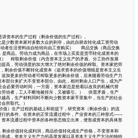
是讲资本的生产过程（剩余价值的生产过程）。
化是少数资本家对多数大众的剥夺，由此自耕农转化成工资劳动
劳动者生活资料由自给转向由工资购买） 商品交换（商品交换
，是商品。劳动力成为商品，在市场上买卖是货币转化成资本的
泉） 榨取剩余价值（内含资本主义生产的矛盾。分工协作发展
的提高，劳动强度的加大增大了绝对剩余价值的榨取。资本家把劳
，剩余价值不断转化成资本（追求资本的价值增殖是资本主义生
，追加更多的劳动者可榨取更多的剩余价值，后来随着劳动生产力
资本部分来扩大不变资本部分。由此，相对剩余人口产生，成为产
社会必要劳动时间，一方面，资本家总是抢着以改良的机械代替
收劳动者，工人不断地被排斥，又被吸引。） 供需矛盾，生产
来越高，生产材料同时不断向少数资本家手里集中，当生产的社会
社会所取代。）
余价值）生产过程的基础上和前提下，研究资本（剩余价值）的流
进行的条件。在资本的正常流通过程中，产业资本的三种形式——
。资本流通过程中资本的各种形态独立出来，便形成资本的具体形
，剩余价值转化成利润，商品价值转化成生产价格，不变资本和
的形成，资本主义生产力的高度发展以及资本主义生产方法的独特