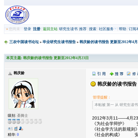
»
您尚未
登录
注册
|
返回主站
|
研究生读书
|
推荐
|
搜索
|
社区服务
|
帮助
|
订阅
三农中国读书论坛
»
毕业研究生读书报告
»
韩庆龄的读书报告 更新至2012年4月
本页主题:
韩庆龄的读书报告 更新至2012年4月23日
韩庆龄
韩庆龄的读书报告 更
管理提醒：
本帖被 第一 从 研究生读书报告
级别:
圣骑士
2012年3月11——4月2
《为社会学辩护》 安
《社会学方法的新规则》
《社会的构成》 安
精华:
0