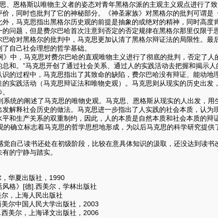
思、恩格斯以唯物主义者的姿态对青年黑格尔派的主观主义观点进行了致
评价，同时也批判了它的神秘部分。《神圣家族》对黑格尔的批判可谓是
此外，马克思指出黑格尔历史观的前提是抽象的或绝对的精神，同时高度
一的问题，但是费尔巴哈首次注意到否定的否定规律在黑格尔那里仅限于
尔巴哈对黑格尔的批判中，马克思更加认清了黑格尔辩证法的局限性。最
到了自己社会理想的哲学基础。
》中，马克思对费尔巴哈的直观唯物主义进行了彻底的批判，否定了人的
的总和。”马克思开创了通过社会关系、通过人的实践活动去把握和揭示人
认识的过程中，马克思指出了其致命的缺陷，费尔巴哈没有辩证、能动地
性的实践活动（马克思辩证法和唯物史观）。马克思则从现实的历史出发
步。
系统的阐述了马克思的唯物史观。马克思、恩格斯从现实的人出发，用
出发解释社会历史的做法。马克思进一步指出了人实践的社会本质，认为
水平和生产关系的双重制约，因此，人的本质是自然本质和社会本质的辩
的确立标志着马克思的哲学思想地形成，为以后马克思的科学研究提供
觉自己读书还处在初级阶段，比较在意具体知识的汲取，还没达到读书
未有的宁静与踏实。
尔，华夏出版社，1990
风格》[德].西美尔，学林出版社
西美尔，上海人民出版社
西美尔中国人民大学出版社，2003
.西美尔，上海译文出版社，2006