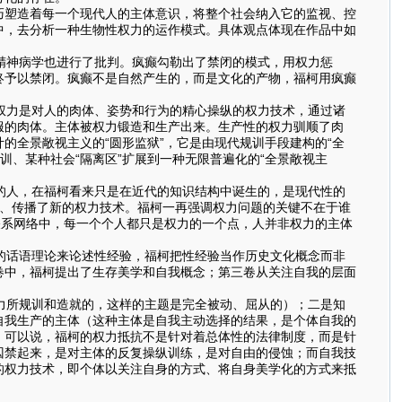
巧塑造着每一个现代人的主体意识，将整个社会纳入它的监视、控
中，去分析一种生物性权力的运作模式。具体观点体现在作品中如
精神病学也进行了批判。疯癫勾勒出了禁闭的模式，用权力惩
终予以禁闭。疯癫不是自然产生的，而是文化的产物，福柯用疯癫
权力是对人的肉体、姿势和行为的精心操纵的权力技术，通过诸
服的肉体。主体被权力锻造和生产出来。生产性的权力驯顺了肉
的全景敞视主义的“圆形监狱”，它是由现代规训手段建构的“全
训、某种社会“隔离区”扩展到一种无限普遍化的“全景敞视主
的人，在福柯看来只是在近代的知识结构中诞生的，是现代性的
善、传播了新的权力技术。福柯一再强调权力问题的关键不在于谁
的关系网络中，每一个个人都只是权力的一个点，人并非权力的主体
的话语理论来论述性经验，福柯把性经验当作历史文化概念而非
卷中，福柯提出了生存美学和自我概念；第三卷从关注自我的层面
力所规训和造就的，这样的主题是完全被动、屈从的）；二是知
自我生产的主体（这种主体是自我主动选择的结果，是个体自我的
，可以说，福柯的权力抵抗不是针对着总体性的法律制度，而是针
囚禁起来，是对主体的反复操纵训练，是对自由的侵蚀；而自我技
的权力技术，即个体以关注自身的方式、将自身美学化的方式来抵