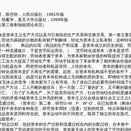
，陈岱孙，人民出版社，1981年版
张薰华，复旦大学出版社，1999年版
（第三卷剩地租理论未完）
是资本主义生产方式以及与它相应的生产关系和交换关系。第一卷主要
人劳动为基础的分散的私有财产制解体，转化为资本主义私有制，这种转
相分离） 商品的出现（商品的生产和流通，是资本成立的历史前提。
要一种流通媒介，于是货币应运而生。） 货币转化成资本（资本是货币
取得支配的权利，劳动者隶属于资本，为资本家剩余价值的榨取提供了源
大工业大大提高了劳动生产率，劳动手段发生了革命带来了相对剩余价值
其与机器合并，即把劳动者和机器等同，人性的丧失。 资本的蓄积过程
断转化成资本是扩大再生产的需要。起初，在资本有机构成不变的条件下
方法愈加发达，由是引起资本有机构成上无间断的质的变化，即牺牲可变
家无休止的竞争（资本家为了占有市场，为了使自己的必要劳动时间低于
的生产方法，工人不断的被排斥；另一方面，工厂量的扩大，又不断的吸
灭亡。（为了扩大再生产，为了提高劳动生产力，社会劳动结合的程度越
之间的矛盾冲破资本主义外壳的时候，资本主义社会就会被社会主义主义
过程。《资本论》第二卷，研究G-W…P…W′-G′，在已知资本（剩
过程中资本的各种形态，研究资本周转（流通）过程的性质、特点和顺利
商品资本是同时存在的。资本运动中的不同形式，取得了独立的存在形式
机能资本）。
的总过程，包括资本的生产过程和流通过程在内的分配过程。在本卷中
彻底掩饰了劳动者提供的无给劳动。资本家无休止的竞争促成了平均利润