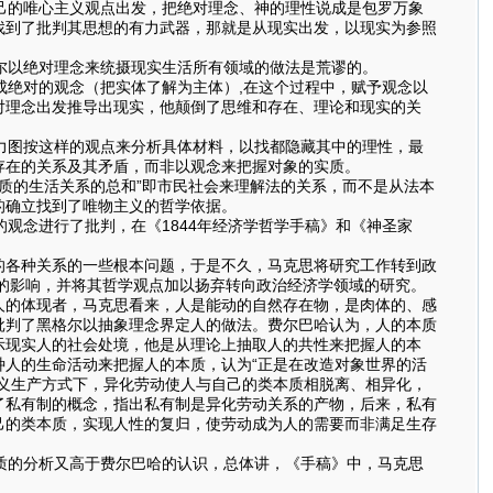
己的唯心主义观点出发，把绝对理念、神的理性说成是包罗万象
找到了批判其思想的有力武器，那就是从现实出发，以现实为参照
尔以绝对理念来统摄现实生活所有领域的做法是荒谬的。
绝对的观念（把实体了解为主体）,在这个过程中，赋予观念以
对理念出发推导出现实，他颠倒了思维和存在、理论和现实的关
力图按这样的观点来分析具体材料，以找都隐藏其中的理性，最
存在的关系及其矛盾，而非以观念来把握对象的实质。
质的生活关系的总和”即市民社会来理解法的关系，而不是从法本
的确立找到了唯物主义的哲学依据。
念进行了批判，在《1844年经济学哲学手稿》和《神圣家
的各种关系的一些根本问题，于是不久，马克思将研究工作转到政
想的影响，并将其哲学观点加以扬弃转向政治经济学领域的研究。
人的体现者，马克思看来，人是能动的自然存在物，是肉体的、感
批判了黑格尔以抽象理念界定人的做法。费尔巴哈认为，人的本质
示现实人的社会处境，他是从理论上抽取人的共性来把握人的本
人的生命活动来把握人的本质，认为“正是在改造对象世界的活
义生产方式下，异化劳动使人与自己的类本质相脱离、相异化，
了私有制的概念，指出私有制是异化劳动关系的产物，后来，私有
己的类本质，实现人性的复归，使劳动成为人的需要而非满足生存
质的分析又高于费尔巴哈的认识，总体讲，《手稿》中，马克思