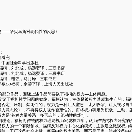
境——哈贝马斯对现代性的反思》
》
）
单：
卷看完
，中国社会科学出版社
•福柯，刘北成，杨远婴译，三联书店
•福柯，刘北成，杨远婴译，三联书店
•福柯，谢强，马月译，三联书店
米歇尔•福柯，佘碧平译，上海人民出版社
部分作品，围绕上述作品简要谈下福柯的权力—主体问题。
穿于福柯哲学问题的始终。福柯认为，主体是被权力造就和生产的；福
是否定、压制、禁闭性的，权力是一种让人窒息、让人收缩、让人丧尽自
权力意志论），不再将权力视作否定性的、而将权力确定为积极、主动、
力是“各种力量关系，多形态的，流动性的场”）。
理论。福柯将传统的权力理论视为宏观权力学，认为传统的权力研究的
是权力的一个有限领域。福柯反对权力中心化的模式，主张建立微观权力
道院、工厂这些社会边缘、底层中的权力关系，而不是国家、法律这些中