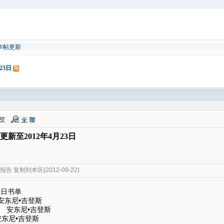
本帖更新
23日
新至2012年4月23日
 复制到本区(2012-09-22)
3日书单
东尼•吉登斯
 安东尼•吉登斯
东尼•吉登斯