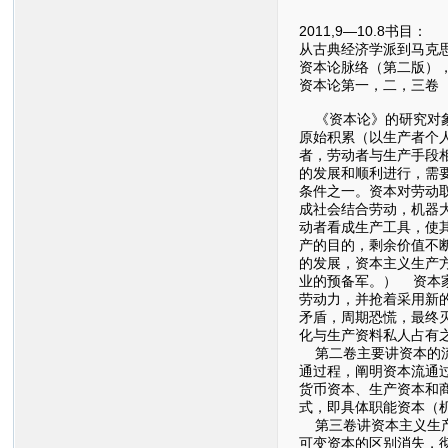
2011,9—10.8书目：
从古典经济学派到马克思
资本论脉络（第二版），
资本论第一，二，三卷
《资本论》的研究对象
原始积累（以生产者个
者，劳动者与生产手段
的发展和顺利进行，需
条件之一。资本对劳动
成社会结合劳动，机器
动者看成生产工具，使
产的目的，剩余价值不
的发展，资本主义生产
业的预备军。） 资本
劳动力，并抢着采用新
矛盾，周期恐慌，最终
化与生产资料私人占有
第二卷主要讲资本的流通
通过程，阐明资本流通
货币资本、生产资本和
式，即具体职能资本（
第三卷讲资本主义生产
可变资本的区别消失，