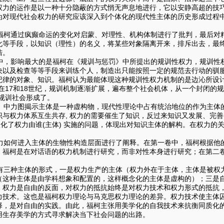
权力的运作是以一种十分隐蔽的方式悄无声息地进行，它以安静高超的技
为对现代社会权力的研究应该深入到个体化的现代性主体的历史形成过程
柯通过疯癫命运的变化对启蒙、对理性、机构体制进行了批判，最后对
化等手段，以知识（理性）的名义，将某些对象隔离开来，排斥出去，最
诘。
，影响最大的是福柯在《规训与惩罚》中所提出的规训性权力，规训性
决以及检查等等手段来训练个人，制造出只能按照一定的规范去行动的驯
纪律的对象、知识。福柯认为最能体现这种规训性权力机制的是边沁所设计
在17和18世纪，规训机制逐渐扩展，遍布整个社会机体，从一个封闭的规
规训社会形成了。
中力图揭示主体是一种虚构物，现代性理论中占有统治地位的作为主体
识与权力体系互生共存, 权力的需要催生了知识，反过来知识又发展、完
淡化了权力由谁(主体) 实施的问题，体现出对知识主体的解构。在权力
如何进入主体的生物性构造层面进行了阐释。在第一卷中，福柯根据他
，福柯是在对话语的权力机制进行研究，而非对性本身进行研究；在第二
三种主体的形式，一是权力生产的主体（权力外在于主体，主体是被权
（这种主体是由学科想象和配置的，这样概念化的主体是虚构的）；三是
，权力是自由的反面，对权力的抵抗始终是对权力技术和权力形式的抵抗
力技术。这也是福柯权力理论与马克思权力理论的差异。权力技术使主体
择，是对自由的实践。由此，福柯主张用美学化的自我技术来抗衡同质化
用生存美学的方式寻求解决当下社会问题的出路。