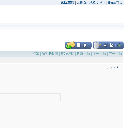
返回主站
|
无图版
|
风格切换
|
Home首页
打印
|
加为IE收藏
|
复制链接
|
收藏主题
|
上一主题
|
下一主题
小
中
大