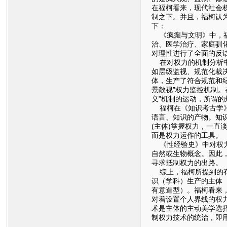
在福柯看来，现代社会
制之下。并且，福柯认
下：
《疯癫与文明》中，福
治、医学治疗、家庭驯
对理性进行了全面的反
在对权力的机制分析中
如层级监视、规范化裁
体，生产了符合规范和
景敞视”权力监控机制。
义”机制的运动，所谓的
福柯在《知识考古学》
语言、知识的产物。知
(主体)掌握权力，一直
而是权力运作的工具。
《性经验史》中对权力
自然或生物概念。因此
寻求抵制权力的出路。
综上，福柯所提到的有
识（学科）生产的主体
有意造型）。福柯看来
对着设置个人界线的权
术是主体的主动美学选
制权力技术的统治，即