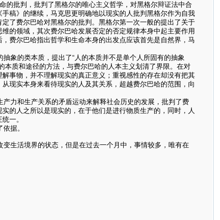
命的批判，批判了黑格尔的唯心主义哲学，对黑格尔辩证法中合
《手稿》的继续，马克思更明确地以现实的人批判黑格尔作为自我
肯定了费尔巴哈对黑格尔的批判。黑格尔第一次一般的提出了关于
思维的领域，其次费尔巴哈发展否定的否定规律本身中起主要作用
后，费尔巴哈指出哲学和生命本身的出发点应该首先是自然界，马
抽象的类本质，提出了“人的本质并不是单个人所固有的抽象
的本质和途径的方法，与费尔巴哈的人本主义划清了界限。在对
理解事物，并不理解现实的真正意义；重视感性的存在却没有把其
，从现实本身来看待现实的人及其关系，超越费尔巴哈的范围，向
生产力和生产关系的矛盾运动来解释社会历史的发展，批判了费
现实的人之所以是现实的，在于他们是进行物质生产的，同时，人
证统一。
了依据。
改变生活境界的状态，但是在过去一个月中，事情较多，唯有在