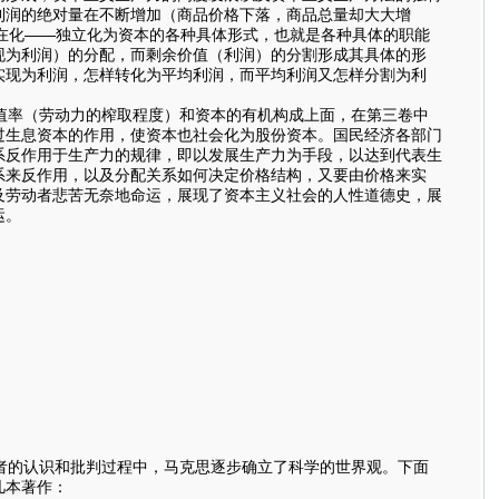
利润的绝对量在不断增加（商品价格下落，商品总量却大大增
的外在化——独立化为资本的各种具体形式，也就是各种具体的职能
现为利润）的分配，而剩余价值（利润）的分割形成其具体的形
实现为利润，怎样转化为平均利润，而平均利润又怎样分割为利
值率（劳动力的榨取程度）和资本的有机构成上面，在第三卷中
过生息资本的作用，使资本也社会化为股份资本。国民经济各部门
系反作用于生产力的规律，即以发展生产力为手段，以达到代表生
系来反作用，以及分配关系如何决定价格结构，又要由价格来实
及劳动者悲苦无奈地命运，展现了资本主义社会的人性道德史，展
运。
者的认识和批判过程中，马克思逐步确立了科学的世界观。下面
几本著作：