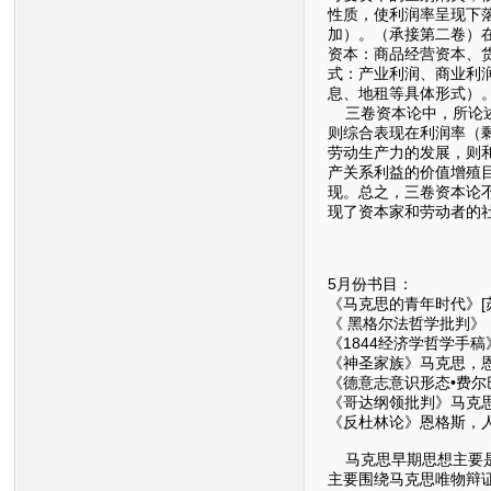
性质，使利润率呈现下
加）。（承接第二卷）在
资本：商品经营资本、
式：产业利润、商业利
息、地租等具体形式）
三卷资本论中，所论述
则综合表现在利润率（
劳动生产力的发展，则
产关系利益的价值增殖
现。总之，三卷资本论
现了资本家和劳动者的
5月份书目：
《马克思的青年时代》[苏
《 黑格尔法哲学批判
《1844经济学哲学手稿
《神圣家族》马克思，
《德意志意识形态•费
《哥达纲领批判》马克思
《反杜林论》恩格斯，人
马克思早期思想主要是
主要围绕马克思唯物辩