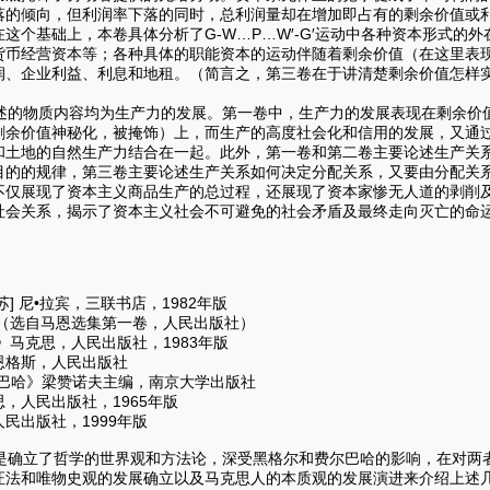
落的倾向，但利润率下落的同时，总利润量却在增加即占有的剩余价值或
这个基础上，本卷具体分析了G-W…P…W′-G′运动中各种资本形式
货币经营资本等；各种具体的职能资本的运动伴随着剩余价值（在这里表
润、企业利益、利息和地租。（简言之，第三卷在于讲清楚剩余价值怎样
。
的物质内容均为生产力的发展。第一卷中，生产力的发展表现在剩余价
剩余价值神秘化，被掩饰）上，而生产的高度社会化和信用的发展，又通
和土地的自然生产力结合在一起。此外，第一卷和第二卷主要论述生产关
目的的规律，第三卷主要论述生产关系如何决定分配关系，又要由分配关
不仅展现了资本主义商品生产的总过程，还展现了资本家惨无人道的剥削
社会关系，揭示了资本主义社会不可避免的社会矛盾及最终走向灭亡的命
] 尼•拉宾，三联书店，1982年版
》（选自马恩选集第一卷，人民出版社）
》马克思，人民出版社，1983年版
恩格斯，人民出版社
尔巴哈》梁赞诺夫主编，南京大学出版社
，人民出版社，1965年版
民出版社，1999年版
确立了哲学的世界观和方法论，深受黑格尔和费尔巴哈的影响，在对两
证法和唯物史观的发展确立以及马克思人的本质观的发展演进来介绍上述