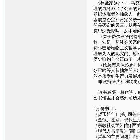
《神圣家族》中，马克
理的成分做出了公正的
意识体现者的抽象人，
发展是否定和肯定的统
的是否定的因素，从费
克思深受影响，从中看
《关于费尔巴哈的提纲
物，它是一切社会关系
费尔巴哈唯物主义哲学
理解为人的现实的、感
历史唯物主义迈出了一
《德意志意识形态》则
尔巴哈等人从抽象的人
的本质受到生产力发展
唯物辩证法和唯物史观
读书感悟：总体讲，感
图书馆里才会感到前所
4月份书目：
《货币哲学》[德].西美
《金钱、性别、现代生活
《宗教社会学》[德].
《现代人与宗教》[德].
《哲学的主要问题》[德]