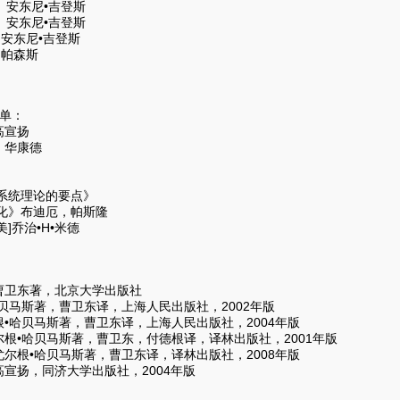
 安东尼•吉登斯
 安东尼•吉登斯
安东尼•吉登斯
帕森斯
）
书单：
高宣扬
，华康德
系统理论的要点》
化》布迪厄，帕斯隆
]乔治•H•米德
）
曹卫东著，北京大学出版社
贝马斯著，曹卫东译，上海人民出版社，2002年版
•哈贝马斯著，曹卫东译，上海人民出版社，2004年版
根•哈贝马斯著，曹卫东，付德根译，译林出版社，2001年版
尔根•哈贝马斯著，曹卫东译，译林出版社，2008年版
宣扬，同济大学出版社，2004年版
）