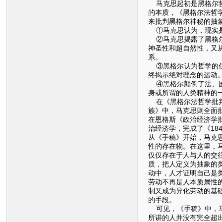
马克思起初是黑格尔哲
的本质，《黑格尔法哲
来批判黑格尔神秘的抽
①马克思认为，现实是
②马克思揭露了黑格尔
神圣性和超自然性，又
系。
③黑格尔认为哲学的任
终揭示绝对理念的运动
④黑格尔颠倒了法、国
身或所谓的人类精神的
在《黑格尔法哲学批判
族》中，马克思则全面
在恩格斯《政治经济学
治经济学，完成了《1
从《手稿》开始，马克
性的存在物。在这里，
仅仅存在于人与人的交
质，把人定义为抽象的
动中，人才证明自己是
劳动不再是人本质属性
制又成为异化劳动的基
的手段。
可见，《手稿》中，马
所讲的人并没有完全超