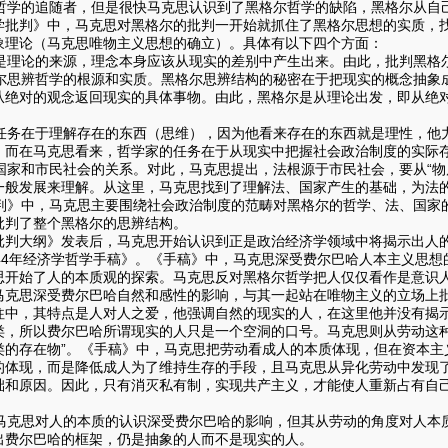
学的追随者，但是很快马克思认识到了黑格尔哲学的缺陷，黑格尔从自
学批判》中，马克思对黑格尔的批判一开始就抓住了黑格尔思想的实质，
象理论（马克思唯物主义思想的确立）。具体有以下四个方面：
理论的来源，理念本身应该从现实的差别中产生出来。由此，批判黑格
思辨哲学的根源和实质。黑格尔思辨结构的秘密在于把现实的概念抽象成
从绝对的观念返回现实的具体事物。由此，黑格尔是从理论出发，即从绝
务在于理解存在的东西（思维），因为他看来存在的东西就是理性，他
。而在马克思看来，哲学家的任务在于从现实中把握社会政治制度的实际
家和市民社会的关系。对此，马克思提出，法根源于市民社会，要从“物
一般发展来理解。从这里，马克思找到了理解法、国家产生的基础，为法
》中，马克思主要围绕社会政治制度的范畴对黑格尔的哲学、法、国家的观
批判了整个黑格尔的思辨结构。
批判大纲》发表后，马克思开始认识到正是政治经济学领域中将揭示出人
844年经济学哲学手稿》。《手稿》中，马克思深受费尔巴哈人本主义思
思开始了人的本质观的探索。马克思反对黑格尔哲学把人仅仅看作是意识
马克思深受费尔巴哈自然和感性的影响，与其一起站在唯物主义的立场上
往中，其特点是人对人之爱，他强调自然的现实的人，在这里他并没有揭
类，所以费尔巴哈所谓现实的人只是一个空洞的口号。马克思则从劳动这种
类的存在物”。《手稿》中，马克思把劳动看成人的本质体现，但在资本主
的体现，而是降低成人为了维持生存的手段，且马克思从异化劳动中发现
础和原因。因此，只有消灭私有制，实现共产主义，才能使人重新占有自
克思对人的本质的认识深受费尔巴哈的影响，但其从劳动的角度对人本
出费尔巴哈的框架，仍是抽象的人而不是现实的人。