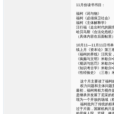
11月份读书书目：
福柯《词与物》
福柯《必须保卫社会》
福柯《主体解释学》
汪行福《走出时代的困
哈贝马斯《合法化危机
（具体内容在后面帖里
10月11—11月11日书
续上月《资本论》第三
《福柯的界线》汪民安
《疯癫与文明》米歇尔
《规训与惩罚》米歇尔
《知识考古学》米歇尔
《性经验史》（三卷）
这个月主要读了福柯的
权力问题和主体问题贯
最初，福柯将权力视作
是继承并发展了尼采的
现为一个开放的场域（权
福柯批判了传统的权利
过于片面，国家机构只
的是疯人院、监狱、修