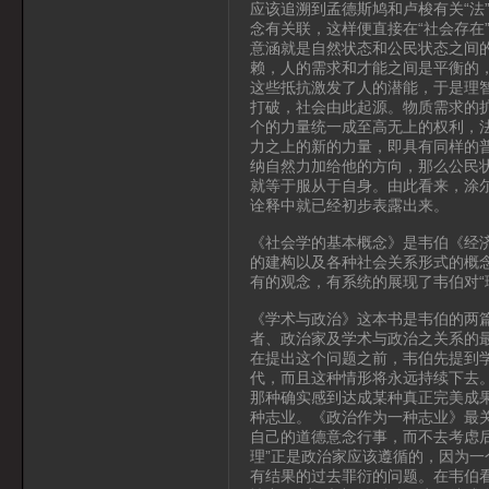
应该追溯到孟德斯鸠和卢梭有关“法
念有关联，这样便直接在“社会存在
意涵就是自然状态和公民状态之间
赖，人的需求和才能之间是平衡的
这些抵抗激发了人的潜能，于是理
打破，社会由此起源。物质需求的
个的力量统一成至高无上的权利，
力之上的新的力量，即具有同样的
纳自然力加给他的方向，那么公民
就等于服从于自身。由此看来，涂
诠释中就已经初步表露出来。
《社会学的基本概念》是韦伯《经
的建构以及各种社会关系形式的概
有的观念，有系统的展现了韦伯对“
《学术与政治》这本书是韦伯的两
者、政治家及学术与政治之关系的最
在提出这个问题之前，韦伯先提到
代，而且这种情形将永远持续下去
那种确实感到达成某种真正完美成
种志业。《政治作为一种志业》最关
自己的道德意念行事，而不去考虑后
理”正是政治家应该遵循的，因为
有结果的过去罪衍的问题。在韦伯