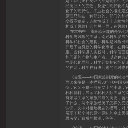
是：我们正在见证的不是现代性的
经历巨大的变迁，反思性现代化不
化了的现代性。工业社会的概念建
原理只能在一种部分的、部门的和
变得不稳定，连续性成了非连续性
构成了风险社会的另一面，在风险
在本书中，我最感兴趣的是第七章
科学与风险的关系，论述科学发展
科学和社会的建构。科学是风险出
开启了自身新的科学化市场。在科
重。当科学进入实践时，科学便面
和问题的产物与生产者。以这种方
性现代化面前，科学开始把它怀疑
的神话，科学在解决问题的同时也
《金翼——中国家族制度的社会学
面读来像是一本描写30年代中国
位，它又不是一般意义上的小说，
种种资料，展示了种种人际关系的
有亲戚关系的家族兴衰的历史，曾
了什么，两个家族经历了怎样的变
认识。文中对祖坟挑选的描写，对
展现了那个时代原汁原味的乡土民
思考变迁背后的根源，等等。
《银翅——中国的地方社会与文化