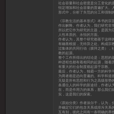
社会容量和社会密度是分工变化的
恒定增加和社会容量的普遍扩大。
形式中，分析了失范的分工和强制
《宗教生活的基本形式》本书的宗
作出解释。作者认为，我们研究非
所以把它作为研究的主题，是因为
人性本质的、永恒的方面。
作者认为，其整个研究都基于这样
有确凿根据，无特异之处。构成宗
过集体的共同行动（膜拜之类），
教的起源。
整个工作所得出的结论是：思想的
种进程也都有着相同的起源，随着
有重大的社会制度都起源于宗教。
最后，作者认为，独霸一方的科学
为两者都是趋向普遍的。科学和道
无疑是所有思想和行为之高级形势
条通往人的科学的新途径，作者认
在，而是作用力的体系，那么我们
实，这是我们的探索。
《原始分类》作者涂尔干，认为，
并确定它们的包含关系或排斥关系
互有别，彼此之间有一条明确的界