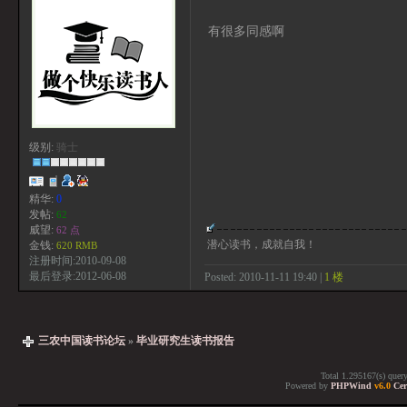
有很多同感啊
级别:
骑士
精华:
0
发帖:
62
威望:
62 点
潜心读书，成就自我！
金钱:
620 RMB
注册时间:2010-09-08
最后登录:2012-06-08
Posted: 2010-11-11 19:40 |
1 楼
三农中国读书论坛
»
毕业研究生读书报告
Total 1.295167(s) quer
Powered by
PHPWind
v6.0
Cer