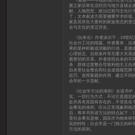
翼之家后辈生活经历与地方县镇众
献、人物思想、政治过程与文化行
了，文本叙述方面更侧重学术价值
家及其所在大黄村的家族形态的变
会与文化的变迁历史。
《自杀论》作者涂尔干，19世纪
社会分工论的续篇。作者看来，自
果的某种积极或消极的行动，直接
心理状态、自然条件等无重大关系
着密切的关系。作者按照自杀的不
杀、群体过度整合导致利他主义自
自杀受社会整合和社会道德规范两
惩罚、发挥家庭的作用、建立不同
会学的一大贡献。
《社会学方法的准则》在该书中，
实。一切行为方式，不论它是固定
处并具有其固有存在的，不管其在
会事实的准则、区分正常现象和病
后，将本书所述方法的特点如下：
受社会事实是物，固应作为物来研
实的特性；社会学是一门独立的科
方法的原则。