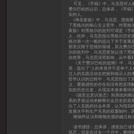
可见，《手稿》中，马克思对人的
费尔巴哈的认识，总体讲，《手稿
实的人。
《神圣家族》中，马克思、恩格斯
了黑格尔的唯心主义哲学，对黑格
家族》对黑格尔的批判可谓是《手
人，此外，马克思指出黑格尔历史
格尔第一次一般的提出了关于发展
那里仅限于思维的领域，其次费尔
尔的批判中，马克思更加认清了黑
自然界，马克思深受影响，从中看
《关于费尔巴哈的提纲》中，马克
质，提出了“人的本质并不是单个人
过人的实践活动去把握和揭示人的
哲学认识的过程中，马克思指出了
义；重视感性的存在却没有把其理
实的历史出发，从现实本身来看待
《德意志意识形态》则系统的阐述
系的矛盾运动来解释社会历史的发
出了人实践的社会本质，认为现实
发展水平和生产关系的双重制约，
唯物辩证法和唯物史观的确立标志
读书感悟：总体讲，感觉自己读书
状态，但是在过去一个月中，事情