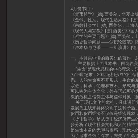
4月份书目：
《货币哲学》[德].西美尔，华夏出版
《金钱、性别、现代生活风格》[德]
《宗教社会学》[德].西美尔，上海
《现代人与宗教》[德].西美尔中国人
《哲学的主要问题》[德].西美尔，上
《历史哲学问题——认识论随笔》[德
《叔本华与尼采——一组演讲》[德]
一、本月集中读的西美尔的著作，
主要根据上面几本书，围绕西美尔
“生命”是现代思想的中心理念，只
为19世纪末、20世纪初形成的生
系。人的生命离不开形式，生命的
宗教，科学，伦理和技术。形式与
可以称为主体文化，外在形式可称
教的危机是信仰主体与信仰对象（
关于现代文化的危机，具体讲即文
发展为主线来具体说明了这种矛盾
货币和货币经济不仅仅是经济现象
《货币哲学》是从货币经济所产生
步分析了现代社会文化和人的精神
是生命本身的无聊与困惑，现代人
为了追求金钱而存在，丧失了生命