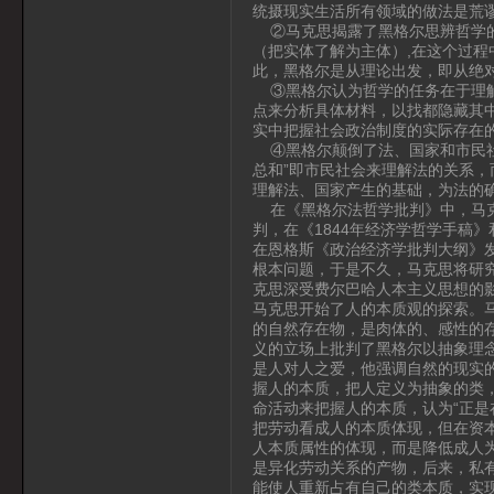
统摄现实生活所有领域的做法是荒
②马克思揭露了黑格尔思辨哲学的
（把实体了解为主体）,在这个过
此，黑格尔是从理论出发，即从绝
③黑格尔认为哲学的任务在于理解
点来分析具体材料，以找都隐藏其
实中把握社会政治制度的实际存在
④黑格尔颠倒了法、国家和市民社
总和”即市民社会来理解法的关系
理解法、国家产生的基础，为法的
在《黑格尔法哲学批判》中，马克
判，在《1844年经济学哲学手稿
在恩格斯《政治经济学批判大纲》
根本问题，于是不久，马克思将研究
克思深受费尔巴哈人本主义思想的
马克思开始了人的本质观的探索。
的自然存在物，是肉体的、感性的
义的立场上批判了黑格尔以抽象理
是人对人之爱，他强调自然的现实
握人的本质，把人定义为抽象的类
命活动来把握人的本质，认为“正是
把劳动看成人的本质体现，但在资
人本质属性的体现，而是降低成人
是异化劳动关系的产物，后来，私
能使人重新占有自己的类本质，实