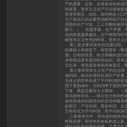
产的需要。起初，在资本有机构成
的发展，资本主义生产方法愈加发
变资本部分。由此，相对剩余人口
为了使自己的必要劳动时间低于社
用新的生产方法，工人不断的被排
吸引。） 供需矛盾，生产矛盾，
合的程度越来越高，生产材料同时
破资本主义外壳的时候，资本主义
第二卷主要讲资本的流通过程。《资
的基础上和前提下，研究资本（剩
通）过程的性质、特点和顺利进行
本和商品资本是同时存在的。资本
立出来，便形成资本的具体形式，
第三卷讲资本主义生产的总过程，
成利润，商品价值转化成生产价格
无休止的竞争促成了平均利润的形
现下落的倾向，但利润率下落的同
下落，商品总量却大大增加）。（承
形式的外在化——独立化为资本的
各种具体的职能资本的运动伴随着
的形式：产业利润、商业利润、企
怎样转化为平均利润，而平均利润
三卷资本论中，所论述的物质内容
榨取程度）和资本的有机构成上面
度社会化和信用的发展，又通过生