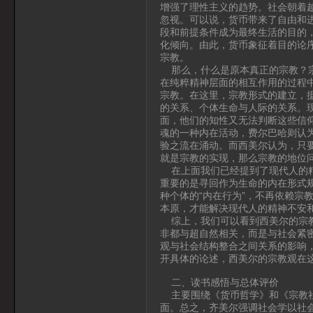
增强了理性主义的趋势。社会朝着
忽视。可以说，货币带来了自由和
段和前提条件成为最终生活的目的
化倾向。由此，货币象征着目的论
宗教。
那么，什么是原本真正的宗教？宗
在纯粹精神层面的相互作用的过程
宗教。在这里，宗教形式的建立，
的关系、个体生命与人际的关系。
面，他们的知性又无法判断这些信
魂的一种内在活动，费尔巴哈则认
验之流在涌动。而西美尔认为，只
就是宗教的实现，那么宗教的地位
在上面我们已经提到了现代人的精
重要的是寻回作为生命的内在形式规
种个体的“内在行为”，不再依赖宗
本原，才能解决现代人的精神不安
综上，我们可以看到西美尔的宗教
非都与超自然相关，而是与社会紧
观与社会结构整合之间关系的影响
开具体的论述，西美尔的宗教观在
二、读书感悟与总体评价
主要围绕《货币哲学》和《宗教社
面。总之，齐美尔强调社会学以社