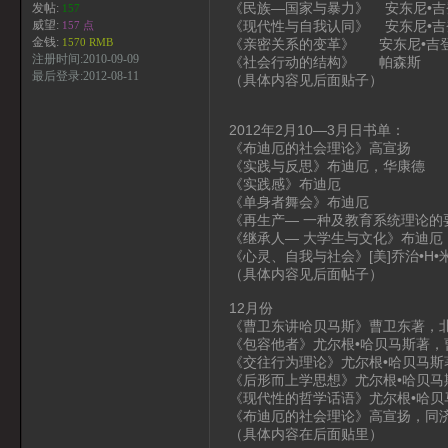
《民族—国家与暴力》 安东尼•吉
发帖:
157
《现代性与自我认同》 安东尼•吉
威望:
157 点
金钱:
《亲密关系的变革》 安东尼•吉
1570 RMB
注册时间:2010-09-09
《社会行动的结构》 帕森斯
最后登录:2012-08-11
（具体内容见后面贴子）
2012年2月10—3月日书单：
《布迪厄的社会理论》高宣扬
《实践与反思》布迪厄，华康德
《实践感》布迪厄
《单身者舞会》布迪厄
《再生产— 一种及教育系统理论的
《继承人— 大学生与文化》布迪厄
《心灵、自我与社会》[美]乔治•H•
（具体内容见后面帖子）
12月份
《曹卫东讲哈贝马斯》曹卫东著，
《包容他者》尤尔根•哈贝马斯著，
《交往行为理论》尤尔根•哈贝马斯
《后形而上学思想》尤尔根•哈贝马
《现代性的哲学话语》尤尔根•哈贝
《布迪厄的社会理论》高宣扬，同济
（具体内容在后面贴里）