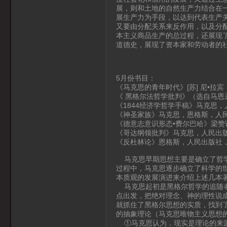
展，则和土地的自然生产力结合在
展生产力为手段，以达到代表生产
又要由分配关系来反作用，以及分
本主义商品生产的总过程，还展现
道德史，展现了资本家和劳动者的
5月份书目：
《马克思的青年时代》[苏] 尼•拉宾
《 黑格尔法哲学批判》（选自马恩
《1844经济学哲学手稿》马克思，
《神圣家族》马克思，恩格斯，人
《德意志意识形态•费尔巴哈》梁赞
《哥达纲领批判》马克思，人民出版
《反杜林论》恩格斯，人民出版社，
马克思早期思想主要是确立了哲学
过程中，马克思逐步确立了科学的
本质观的发展演进来介绍上述几本
马克思起初是黑格尔哲学的追随者
点出发，把绝对理念、神的理性说
就抓住了黑格尔思想的实质，找到
的抽象理论（马克思唯物主义思想
①马克思认为，现实是理论的来源