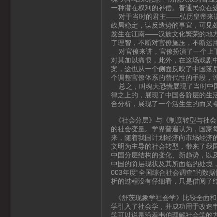
一种潜在权利的补偿。普通民众在
对于当时的君主——弘历皇帝来讲
政局稳定，谋反造势的事宜，可见
发生在江南——汉族文化繁荣的地
了理智，不断对官僚施压，不断运
对官僚来讲，官僚扮演了一个上下
对其加以痛恨，此外，在这场戏剧
案，这也从一个侧面反映了中国落后
个调整官僚体系的替代性的手段，许
总之，叫魂大恐慌展现了当时中国
律之上的，展现了中国各阶层的生
合分析，展现了一个活生生的而又
《社会分层》与《制度转型与社会
的社会变量。学界普遍认为，国家
来，随着我国计划经济向市场经济
文明为主导的社会转型，带来了我
中国分层结构的变化、新趋势，以
中国的阶层现状及其所面临的处境
003年度“全国综合社会调查”的
析的过程没有仔细看，只是借阅了
《舒茨现象学社会学》比较全面和
学引入了社会学，并成功用于改造
学可以说是沿着韦伯理解社会学的