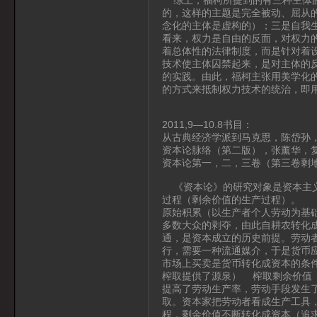
的，这样的主题是完全被动、屈从
念化的主体是虚构的）；三是自我
看来，权力是自由的反面，对权力
着总体性的法律制度，而是针对着
技术使主体囚禁起来，是对主体的
的实践。由此，福柯主张用美学化
的方式来抵制权力技术的统治，即
2011,9—10.8书目：
从古典经济学派到马克思，陈岱孙，
资本论脉络（第二版），张薰华，复
资本论第一，二，三卷（第三卷剩
《资本论》的研究对象是资本主义
过程（剩余价值的生产过程）。
原始积累（以生产者个人劳动为基
多数大众的剥夺，由此自耕农转化
通，是资本成立的历史前提。劳动
行，需要一种流通媒介，于是货币
市场上买卖是货币转化成资本的条
榨取提供了源泉） 榨取剩余价值
提高了劳动生产率，劳动手段发生
取。资本家把劳动者看成生产工具
程，剩余价值不断转化成资本（追