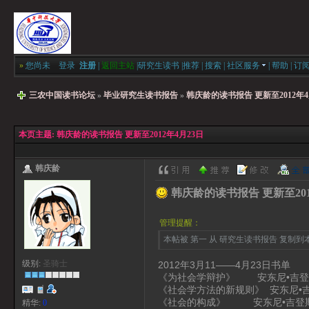
»
您尚未
登录
注册
|
返回主站
|
研究生读书
|
推荐
|
搜索
|
社区服务
|
帮助
|
订
三农中国读书论坛
»
毕业研究生读书报告
»
韩庆龄的读书报告 更新至2012年4
本页主题:
韩庆龄的读书报告 更新至2012年4月23日
韩庆龄
韩庆龄的读书报告 更新至201
管理提醒：
本帖被 第一 从 研究生读书报告 复制到本区(
级别:
圣骑士
2012年3月11——4月23日书单
《为社会学辩护》 安东尼•吉登
《社会学方法的新规则》 安东尼•
《社会的构成》 安东尼•吉登
精华:
0