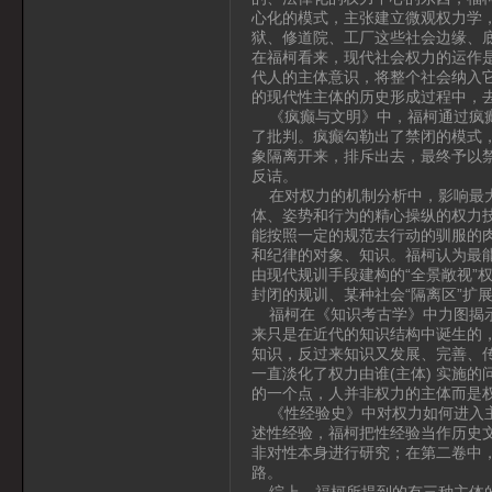
心化的模式，主张建立微观权力学
狱、修道院、工厂这些社会边缘、
在福柯看来，现代社会权力的运作
代人的主体意识，将整个社会纳入
的现代性主体的历史形成过程中，
《疯癫与文明》中，福柯通过疯癫
了批判。疯癫勾勒出了禁闭的模式
象隔离开来，排斥出去，最终予以
反诘。
在对权力的机制分析中，影响最大
体、姿势和行为的精心操纵的权力
能按照一定的规范去行动的驯服的
和纪律的对象、知识。福柯认为最能
由现代规训手段建构的“全景敞视”
封闭的规训、某种社会“隔离区”扩
福柯在《知识考古学》中力图揭示
来只是在近代的知识结构中诞生的，
知识，反过来知识又发展、完善、传
一直淡化了权力由谁(主体) 实施
的一个点，人并非权力的主体而是
《性经验史》中对权力如何进入主
述性经验，福柯把性经验当作历史
非对性本身进行研究；在第二卷中
路。
综上，福柯所提到的有三种主体的