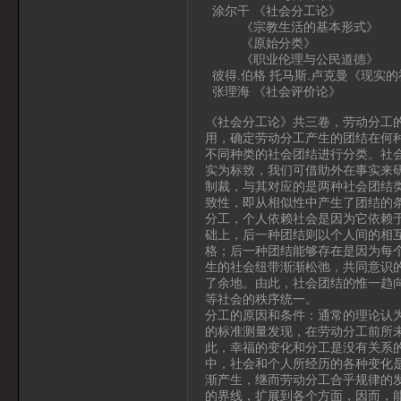
涂尔干 《社会分工论》
《宗教生活的基本形式》
《原始分类》
《职业伦理与公民道德》
彼得.伯格 托马斯.卢克曼《现实
张理海 《社会评价论》
《社会分工论》共三卷，劳动分工
用，确定劳动分工产生的团结在何
不同种类的社会团结进行分类。社
实为标致，我们可借助外在事实来
制裁，与其对应的是两种社会团结
致性，即从相似性中产生了团结的
分工，个人依赖社会是因为它依赖
础上，后一种团结则以个人间的相
格；后一种团结能够存在是因为每
生的社会纽带渐渐松弛，共同意识
了余地。由此，社会团结的惟一趋
等社会的秩序统一。
分工的原因和条件：通常的理论认
的标准测量发现，在劳动分工前所
此，幸福的变化和分工是没有关系
中，社会和个人所经历的各种变化
渐产生，继而劳动分工合乎规律的
的界线，扩展到各个方面，因而，