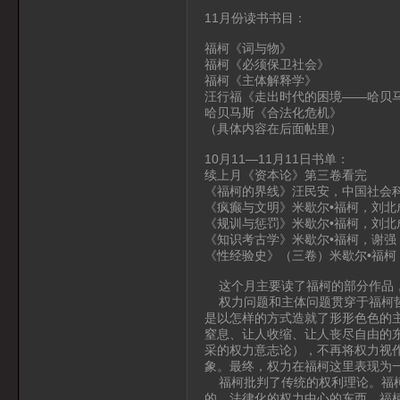
11月份读书书目：
福柯《词与物》
福柯《必须保卫社会》
福柯《主体解释学》
汪行福《走出时代的困境——哈贝
哈贝马斯《合法化危机》
（具体内容在后面帖里）
10月11—11月11日书单：
续上月《资本论》第三卷看完
《福柯的界线》汪民安，中国社会
《疯癫与文明》米歇尔•福柯，刘北
《规训与惩罚》米歇尔•福柯，刘北
《知识考古学》米歇尔•福柯，谢强
《性经验史》（三卷）米歇尔•福柯
这个月主要读了福柯的部分作品，
权力问题和主体问题贯穿于福柯哲
是以怎样的方式造就了形形色色的
窒息、让人收缩、让人丧尽自由的
采的权力意志论），不再将权力视
象。最终，权力在福柯这里表现为一
福柯批判了传统的权利理论。福柯
的、法律化的权力中心的东西，福