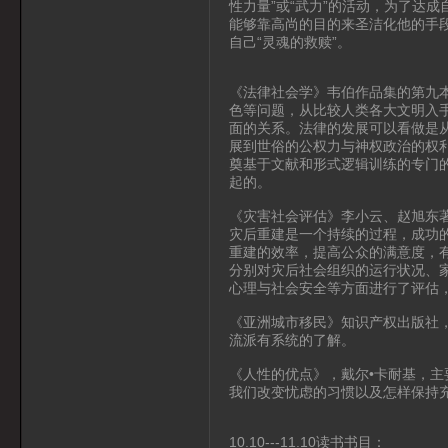
性力量”或“武力”的活动，为了达
能够靠高尚的目的来圣洁化他的手
自己“灵魂的救赎”。
《法律社会学》韦伯作品集的第九
色等问题，从比较人类各大文明入
面的关系。法律的发展可以看做是从
展到世俗的公权力与神权政治的权
奠基于文献和形式逻辑训练的专门
起的。
《灾害社会评估》李小云、赵旭东
灾后重建是一个持续的过程，成功
重建的效率，提高公众的满意度，
分别对灾后社会组织的运行状况、
心理与社会安全等方面进行了评估
《亚洲城市移民》知识产权出版社
流派有系统的了解。
《人性的优点》，戴尔•卡耐基，
我们改变忧虑的习惯以及怎样保持
10.10---11.10读书书目：