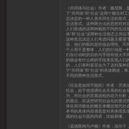
《共同体与社会》作者：滕尼斯，
了“共同体”和“社会”这两个概念
志决定的一种人类共同生活的形式，
生活形式。这种两分法的思想对对
人们形成的这两种截然不同的生活
体”和“社会”这两种生活形态之所
这种意志决定人们考虑问题主要基
说，他们的取向是价值合理性。不同
个人而不是整体，人们的行动是一
们在行动时的目的与手段有很大不
的就会有什么样的手段来实现人们
的，人们有时甚至会为了达到某种
于“共同体”和“社会”的具体阐述，
不同的两种生活形式。
《社会是如何可能的》作者：齐美
社会，由于他强调社会关系的社会
为，对社会的宏观进程的动力分析
的观点，应该把研究社会化的形式
体化和功能化的概念来概括现代社
本书的具体内容感觉是对具体现实
观的社会方面的内容，比较易懂。
《孟德斯鸠与卢梭》作者：涂尔干