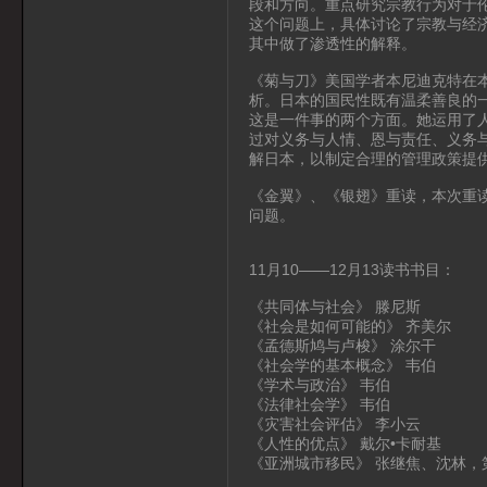
段和方向。重点研究宗教行为对于
这个问题上，具体讨论了宗教与经
其中做了渗透性的解释。
《菊与刀》美国学者本尼迪克特在
析。日本的国民性既有温柔善良的
这是一件事的两个方面。她运用了
过对义务与人情、恩与责任、义务
解日本，以制定合理的管理政策提
《金翼》、《银翅》重读，本次重
问题。
11月10——12月13读书书目：
《共同体与社会》 滕尼斯
《社会是如何可能的》 齐美尔
《孟德斯鸠与卢梭》 涂尔干
《社会学的基本概念》 韦伯
《学术与政治》 韦伯
《法律社会学》 韦伯
《灾害社会评估》 李小云
《人性的优点》 戴尔•卡耐基
《亚洲城市移民》 张继焦、沈林，