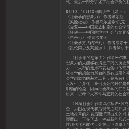
式。最后一部分讲述了社会评价的
9月10—10月10日阅读书目如下：
《社会学的想象力》 作者米尔斯
《风险社会》 作者乌尔里希•贝克
《金翼——中国家族制度的社会学研
《银翅——中国的地方社会与文化变
《自杀论》 作者涂尔干
《社会学方法的准则》 作者涂尔干
《乱伦禁忌及其起源.》 作者涂尔干
《社会学的想象力》作者米尔斯，
想象力的人能够看清更广阔的历史
力，个人型的焦虑不安被集中体现
社会学的想象力所做的最有成果的事
会学想象力的基本工具，是所有社
人发生了异化，我们所处的时代是
明确的论题。因而社会科学的任务
出来，思考个人事件与宏观的社会
《风险社会》作者乌尔里希•贝克
念，力图在现代和后现代之间开辟出
土地改革的外表后面涌现出来的尚
颖而出，正在形成一种崭新的形式¬
性现代化所取代；处在工业道路上