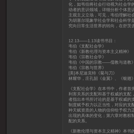
化，如韦伯将社会行动视为社会学
动者的意识领域，详细分析个体意
主观主义立场，可见，韦伯理解社
为胡塞尔现象学社会学和社会科学
究向日常生活世界的转向，在舒茨
12.13——1.13读书书目：
韦伯《支配社会学》
韦伯《新教伦理与资本主义精神》
韦伯《宗教社会学》
韦伯《中国的宗教——儒教与道教
韦伯《宗教与世界》
[美]本尼迪克特《菊与刀》
林耀华，庄孔韶《金翼》、《银翅
《支配社会学》在本书中，作者首
利害关系的支配和基于权威的支配
者指出本书所讨论的是基于权威的支
制度赋予权力以正当性，对应的支
种天赋资质的人物的信仰给予权力
出现的具体的变化；第六章对教权
配的关系。
《新教伦理与资本主义精神》本书