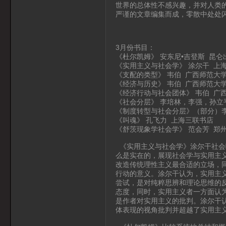
世界的总体性不感兴趣，并对人类
严谨的文章编集而成，零散中处处
3月份书目：
《杜尔凯姆》 安东尼•吉登斯 昆仑
《实用主义与社会学》 涂尔干 上
《支配的类型》 韦伯 广西师范大
《经济与历史》 韦伯 广西师范大
《经济行动与社会团体》 韦伯 广
《社会分层》 李培林，李强，孙立
《制度转型与社会分层》（部分）
《叫魂》 孔飞力 上海三联书店
《舒茨现象学社会学》 范会芳 郑
《实用主义与社会学》涂尔干社会
么是实在的，展现社会学与实用主
改造传统理性主义最合适的立场，
行动的意义。涂尔干认为，实用主
尝试，是对纯粹思辨和理论思维的
态度，同时，实用主义者一方面认
是作者对实用主义的批判。涂尔干认
体表现的视角批判并超越了实用主