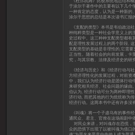
《杜尔凯姆》比较系统地总结和概
于涂尔干著作中的主要有以下几个
一种肯定的态度，认为是一种新的
涂尔干思想的总结是本次读书汇报
《支配的类型》本书是韦伯政治社
种纯粹类型是一种社会学意义上的
史过程中。这三种种支配类型都有其
配是理性发展过程上的两个阶段, 
支配类型的基础是非理性的,它需
正当性。随着社会的向前发展，卡
究，与其宗教、法律及经济史的研
《经济与历史》和《经济行动与社
方经济理性化的发展过程，对前资
中，我们认为经济行动是团体行动
来研究相关经济、社会问题的缘由。
伯认为, 经济行动可分为两种即理
济行动, 而把其他的行为统统称为
经济行动。这两本书中还有许多没
《叫魂》将一个子虚乌有的事件经
通民众、君主、官僚在这场闹剧中
对民众来讲，对叫魂存在恐慌，害
众的恐惧下出现了以被叫魂为借口
魂”为罪名来恶意中伤他人成为普