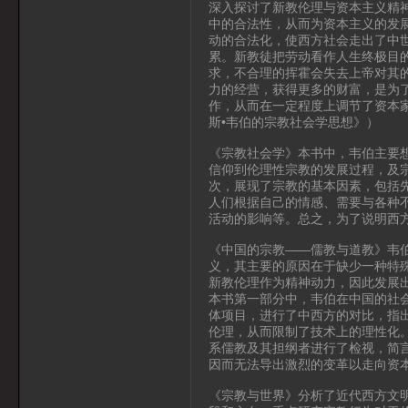
深入探讨了新教伦理与资本主义精
中的合法性，从而为资本主义的发
动的合法化，使西方社会走出了中
累。新教徒把劳动看作人生终极目
求，不合理的挥霍会失去上帝对其
力的经营，获得更多的财富，是为
作，从而在一定程度上调节了资本
斯•韦伯的宗教社会学思想》）
《宗教社会学》本书中，韦伯主要
信仰到伦理性宗教的发展过程，及
次，展现了宗教的基本因素，包括
人们根据自己的情感、需要与各种
活动的影响等。总之，为了说明西
《中国的宗教——儒教与道教》韦
义，其主要的原因在于缺少一种特
新教伦理作为精神动力，因此发展
本书第一部分中，韦伯在中国的社
体项目，进行了中西方的对比，指
伦理，从而限制了技术上的理性化
系儒教及其担纲者进行了检视，简
因而无法导出激烈的变革以走向资
《宗教与世界》分析了近代西方文明