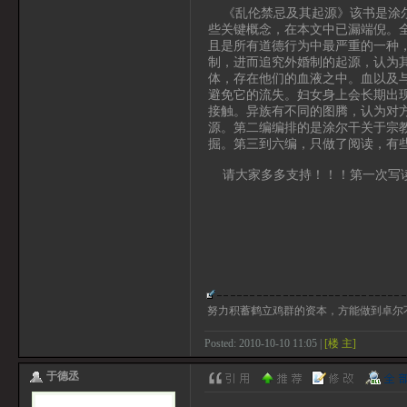
《乱伦禁忌及其起源》该书是涂尔
些关键概念，在本文中已漏端倪。
且是所有道德行为中最严重的一种
制，进而追究外婚制的起源，认为
体，存在他们的血液之中。血以及
避免它的流失。妇女身上会长期出
接触。异族有不同的图腾，认为对
源。第二编编排的是涂尔干关于宗
掘。第三到六编，只做了阅读，有
请大家多多支持！！！第一次写读
努力积蓄鹤立鸡群的资本，方能做到卓尔
Posted: 2010-10-10 11:05 |
[楼 主]
于德丞