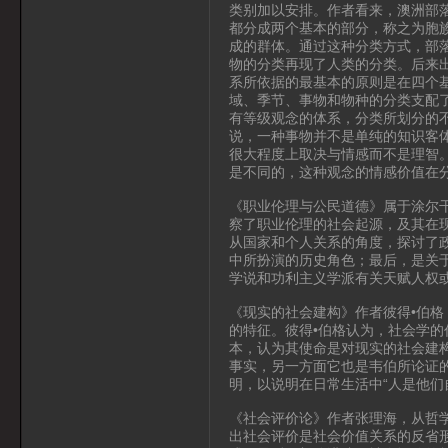
类别加以安排。作者看来，澳洲部
都分成两个基本的部分，称之为胞
成的群体。通过这种分类方式，部
物的分类再现了人类的分类。后来
系所依据的最基本的原则是在四个
域、季节、事物和物种的分类支配
有等级观念的体系，分类所划分的
说，一种事物并不是单纯的知识客
很大程度上取决与情感而不是理智
是不同的，这种观念的情感价值在
《职业伦理与公民道德》属于涂尔
察了职业伦理的社会起源，及其在现
从国家和个人关系的角度，探讨了
中所扮演的历史角色；最后，是关
学说和功利主义学派有关天赋人权
《现实的社会建构》作者彼得•伯格
的特征。彼得•伯格认为，社会学
本，认为其使命是对现实的社会建
事实，另一方面它也是韦伯所论证
明，以说明在日常生活中“人是他们
《社会评价论》作者张理海，从哲
出社会评价是社会价值关系的反省