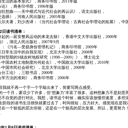
生活的基本形式》，商务印书馆，2011年版
论》，商务印书馆，1996年版
与狂想曲——关中模式与近代社会的再认识》，语文出版社，
选择》，河南人民出版社，2005年版
尔夫著，刘少杰译：《当代社会学理论：古典社会学理论的拓展》，中国人
12日读书清单：
起的—延安整风运动的来龙去脉》，香港中文大学出版社，2000年
》，湖北人民出版社，2007年9月
：《污名—受损身份管理札记》，商务印书馆，2009年
日常生活中的自我呈现》，北京大学出版社，2008年
型期的S镇农村地权研究（1998—2009）》，博士论文
中国农村土地制度向何处去》，中国政法大学出版社，2010年
中国市民社会研究》，北京大学出版社，2008年
分工论》，三联书店，2000年
学方法的准则》，商务印书馆，2006年
我就不再一个字一个字敲出来了，简要写两点感受。
个月，废话少了许多，但“想象力”丰富了很多。这种想象力不是刻意而
觉不自觉的进行对比。我想，读书这个时候，确实应该放慢些速度，多些
段的读书生活很快就要过去了，时间很短，压力好大。感觉现在是我读
是在一个较低的层次徘徊，还是在一个较高的层次发展。所以，更需努力
…
012年1月8日读书清单：