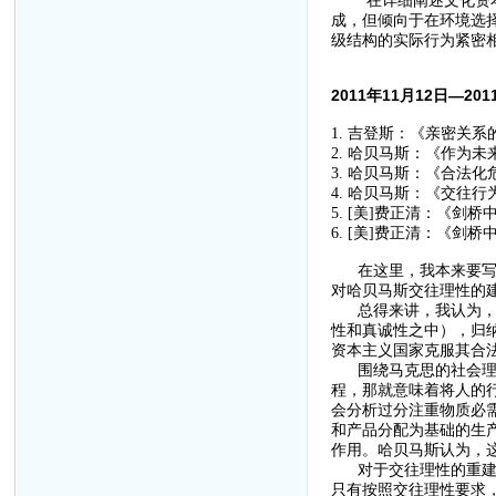
成，但倾向于在环境选
级结构的实际行为紧密
2011年11月12日—20
1. 吉登斯：《亲密关系
2. 哈贝马斯：《作为未
3. 哈贝马斯：《合法化
4. 哈贝马斯：《交往
5. [美]费正清：《剑
6. [美]费正清：《剑
在这里，我本来要写下
对哈贝马斯交往理性的
总得来讲，我认为，哈
性和真诚性之中），归
资本主义国家克服其合
围绕马克思的社会理论
程，那就意味着将人的
会分析过分注重物质必
和产品分配为基础的生
作用。哈贝马斯认为，这
对于交往理性的重建，
只有按照交往理性要求