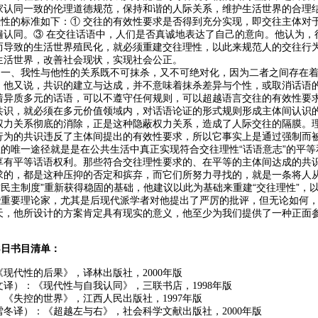
家认同一致的伦理道德规范，保持和谐的人际关系，维护生活世界的合理
的标准如下：① 交往的有效性要求是否得到充分实现，即交往主体对于
遍认同。③ 在交往话语中，人们是否真诚地表达了自己的意向。他认为，
而导致的生活世界殖民化，就必须重建交往理性，以此来规范人的交往行为
生活世界，改善社会现状，实现社会公正。
、我性与他性的关系既不可抹杀，又不可绝对化，因为二者之间存在着
。他又说，共识的建立与达成，并不意味着抹杀差异与个性，或取消话语
着异质多元的话语，可以不遵守任何规则，可以超越语言交往的有效性要
共识，就必须在多元价值领域内，对话语论证的形式规则形成主体间认识
权力关系彻底的消除，正是这种隐蔽权力关系，造成了人际交往的隔膜。
行为的共识违反了主体间提出的有效性要求，所以它事实上是通过强制而
唯一途径就是是在公共生活中真正实现符合交往理性“话语意志”的平等
享有平等话语权利。那些符合交往理性要求的、在平等的主体间达成的共
求的，都是这种压抑的否定和摈弃，而它们所努力寻找的，就是一条将人从
方民主制度”重新获得稳固的基础，他建议以此为基础来重建“交往理性”，
要理论家，尤其是后现代派学者对他提出了严厉的批评，但无论如何，
天，他所设计的方案肯定具有现实的意义，他至少为我们提供了一种正面
月8日书目清单：
现代性的后果》，译林出版社，2000年版
译）：《现代性与自我认同》，三联书店，1998年版
《失控的世界》，江西人民出版社，1997年版
冬译）：《超越左与右》，社会科学文献出版社，2000年版