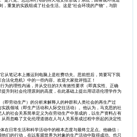
则，重复的实践组成了社会生活。这是“社会环境的产物”，与阶
它从笔记本上搬运到电脑上是枉费功夫。思前想后，简要写下我
《合法化危机》中的一些内容。欢迎大家批评指正！
行为的理性内涵，并从交往的3大有效性要求（即真实性、正确
求提升到社会伦理原则的高度，在此基础上提出用话语伦理学作为
（即劳动生产）的分析来解释人的种群和人类社会的再生产过
与实践领域（即生产活动和人际交往活动）。他认为，马克思的社
把人的社会关系简单定义为在劳动生产中形成的，以生产资料占有
，从而忽略了文化伦理道德在人与人关系形成过程中所起的决定性
体在日常生活和科学活动中的根本态度与最终立足点。他确信：
调他们的行动，在以客观世界为对象的生产活动中取得成功。也只