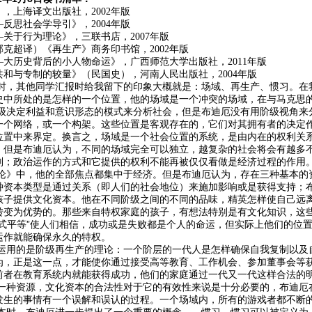
，上海译文出版社，2002年版
反思社会学导引》，2004年版
关于行为理论》，三联书店，2007年版
克超译）《再生产》商务印书馆，2002年版
大历史背后的小人物命运》，广西师范大学出版社，2011年版
和与专制的较量》（民国史），河南人民出版社，2004年版
其他同学汇报时给我留下的印象大概就是：场域、再生产、惯习。在我
史中所处的是怎样的一个位置，他的场域是一个冲突的场域，在与马克思
定利益和意识形态的模式来分析社会，但是布迪厄没有用阶级视角来分
一个网络，或一个构架。这些位置是客观存在的，它们对其拥有者的决定
位置中来界定。换言之，场域是一个社会位置的系统，是由内在的权利关系
，但是布迪厄认为，不同的场域完全可以独立，越复杂的社会将会有越多
则；政治运作的方式和它提供的权利不能再被仅仅看做是经济过程的作用
中，他的全部焦点都集中于经济。但是布迪厄认为，存在三种基本的资
种资本类型是通过关系（即人们的社会地位）来施加影响或是获得支持；
孩子提供文化资本。他在不同阶级之间的不同的品味，精英怎样使自己远
转变为优势的。那些来自特权家庭的孩子，有想法特别是有文化知识，这
式平等”使人们相信，成功或是失败都是个人的命运，但实际上他们的位置
运作就能确保永久的特权。
的是阶级再生产的理论：一个阶层的一代人是怎样确保自我复制以及自
为，正是这一点，才能使你通过接受高等教育、工作机会、参加董事会等
前者在教育系统内就能获得成功，他们的家庭通过一代又一代这样合法的
资源，文化资本的合法性对于它的有效性来说是十分必要的，布迪厄在
发生的事情有一个误解和误认的过程。一个场域内，所有的游戏者都不断
，布迪厄进一步提出了一个重要的概念——惯习，惯习可以被定义为：