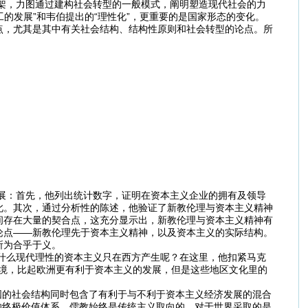
，力图通过建构社会转型的一般模式，阐明塑造现代社会的力
的发展”和韦伯提出的“理性化”，更重要的是国家形态的变化。
点，尤其是其中有关社会结构、结构性原则和社会转型的论点。所
：首先，他列出统计数字，证明在资本主义企业的拥有及领导
此。其次，通过分析性的陈述，他验证了新教伦理与资本主义精神
间存在大量的契合点，这充分显示出，新教伦理与资本主义精神有
论点——新教伦理先于资本主义精神，以及资本主义的实际结构。
所为合乎于义。
么现代理性的资本主义只在西方产生呢？在这里，他扣紧马克
环境，比起欧洲更有利于资本主义的发展，但是这些地区文化里的
国的社会结构同时包含了有利于与不利于资本主义经济发展的混合
的终极价值体系，儒教始终是传统主义取向的，对于世界采取的是