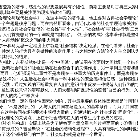
斯的著作，感觉他的思想发展具有阶段性，前期主要是对古典三大家社会
中期以降主要是关注更为现实的政治问题。
论与现代社会学》，在这本早期的著作里，他主要对古典社会学理论做
一个主题是秩序问题，而在吉登斯看来，自近代以来的社会学理论家关注问
该把古典社会学提倡的“社会性”与“个人性”，“社会结构”与“社会行动”二
们首先想到的一个词就是“结构化”。《社会的构成》这本著作就是整体
“个人能动性”概念之间的张力问题。
和马克思一定程度上讲就是“社会结构”决定论派。在他们看来，社会行
，并对人的行为具有关键性的决定作用；与之相对的方法论个人主义则认
和其行动的结果。
比，吉登斯就好比是一个“中间派”，他试图在这两则之间找到一个结合
，强调社会制度和社会互动在社会整合中的关键作用，另一条则是沿着和
”。而且，他所强调的二重性不是表现在一些重大的历史事件上，而是表现
样的：人生活在社会中需要一种本体性的安全感和信任感，这种感觉从
于实践，通过实践的不断重复在人们的意识当中促发一种规范人们行为的“
，通过实践意识的潜移默化，人们大都能够“反思性的监管”自己的行为。
以在人的内心生根发芽。
也受一定的客体性因素的制约，其中最重要的客体性因素就是时间和空
“分工”不是强制性的，人与人的共同在场是互动的基本条件，而为了共同
是在这种共同在场的要求中获得力量的，它通过把人的社会场景“固定化”
构化理论的关切点，正在于社会结构在人的日常生活中形成的过程。
会的构成》实际上就是为了解答两个意义重合的过程而写的：①我们是
如何形成的？吉登斯说：“在社会的结构化过程中，人具有能动性的同时也
造了这个制约我们的世界”。社会结构就是这样一个世界。