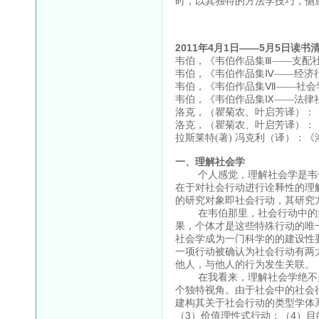
时，以其独特的方法学技巧，侧
2011年4月1日——5月5日读书
韦伯，《韦伯作品集Ⅲ——支配社
韦伯，《韦伯作品集Ⅳ——经济行
韦伯，《韦伯作品集Ⅶ——社会学
韦伯，《韦伯作品集Ⅸ——法律社
洛克，（瞿菊农、叶启芳译）：《
洛克，（瞿菊农、叶启芳译）：《
拉斯莱特(著) 冯克利（译）：《
一、理解社会学
个人感觉，理解社会学是韦伯
在于对社会行动进行诠释性的理
的研究对象即社会行动，其研究
在韦伯那里，社会行动中的集
果，个体才是这些特殊行动的唯
社会学成为一门科学的的建设性
一项行动被确认为社会行动有两
他人，与他人的行为发生关联。
在我看来，理解社会学绝不是
个独特视角。由于社会中的社会
建构其关于社会行动的类型学体
（3）价值理性式行动；（4）