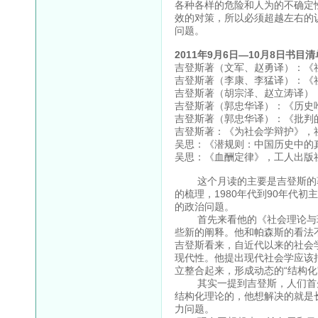
各种各样的危险和人为的不确定
效的对策，所以必须超越左右的
问题。
2011年9月6日—10月8日书目
吉登斯著（文军、赵勇译）：《社
吉登斯著（李康、李猛译）：《社
吉登斯著（胡宗泽、赵立涛译）：
吉登斯著（郭忠华译）：《历史唯
吉登斯著（郭忠华译）：《批判的
吉登斯著：《为社会学辩护》，社
吴思：《潜规则：中国历史中的真
吴思：《血酬定律》，工人出版社，
这个月读的主要是吉登斯的著
的梳理，1980年代到90年代
的政治问题。
首先来看他的《社会理论与现
些新的阐释。他和帕森斯的看法
吉登斯看来，自近代以来的社会
现代性。他提出现代社会学应该把古
立整合起来，形成动态的“结构化
其实一提到吉登斯，人们首先想
结构化理论的，他想解决的就是长
力问题。