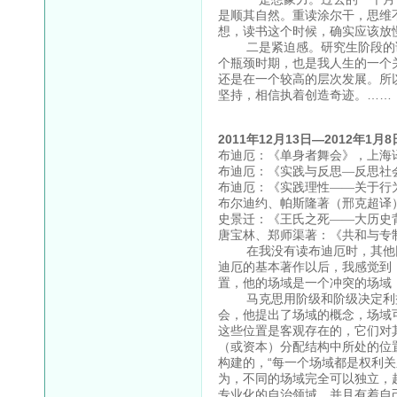
是顺其自然。重读涂尔干，思维
想，读书这个时候，确实应该放
二是紧迫感。研究生阶段的读
个瓶颈时期，也是我人生的一个
还是在一个较高的层次发展。所
坚持，相信执着创造奇迹。……
2011年12月13日—2012年1
布迪厄：《单身者舞会》，上海译
布迪厄：《实践与反思—反思社会
布迪厄：《实践理性——关于行为
布尔迪约、帕斯隆著（邢克超译）
史景迁：《王氏之死——大历史背
唐宝林、郑师渠著：《共和与专制
在我没有读布迪厄时，其他同
迪厄的基本著作以后，我感觉到
置，他的场域是一个冲突的场域
马克思用阶级和阶级决定利益
会，他提出了场域的概念，场域
这些位置是客观存在的，它们对
（或资本）分配结构中所处的位
构建的，“每一个场域都是权利
为，不同的场域完全可以独立，
专业化的自治领域，并且有着自