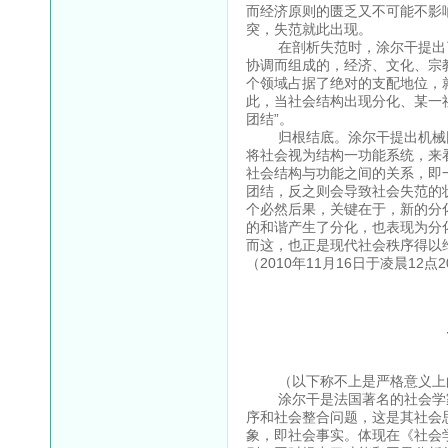
而经济原则的匮乏又不可能不影
突，失范就此出现。
在剖析失范时，涂尔干提出了
协调而组成的，经济、文化、宗
个领域占据了绝对的支配地位，
此，当社会结构出现分化、某一
团结”。
归根结底。涂尔干提出机械团
将社会视为结构一功能系统，来
社会结构与功能之间的关系，即
团结，反之则会导致社会失范的
个必然后果，关键在于，新的分
的和谐产生了分化，也表现为分
而这，也正是现代社会秩序得以
（2010年11月16日于凌晨12点
（以下称不上是严格意义上的
涂尔干是法国著名的社会学家
序和社会整合问题，这是其社会
象，即社会事实。体现在《社会