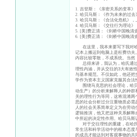
1. 吉登斯：《亲密关系的变革》
2. 哈贝马斯：《作为未来的过去
3. 哈贝马斯：《合法化危机》，
4. 哈贝马斯：《交往行为理论
5. [美]费正清：《剑桥中国晚清
6. [美]费正清：《剑桥中国晚清
在这里，我本来要写下我对哈
记本上搬运到电脑上是枉费功夫
内容比较零散，不成系统。当然
总得来讲，我认为，哈氏通过
理性内涵，并从交往的3大有效
与基本规范。不仅如此，他还把
学作为资本主义国家克服其合法
围绕马克思的社会理论，哈贝
动生产）的分析来解释人的种群
关的理性行为等同，这将混淆两
思的社会分析过分注重物质必需
人的社会关系简单定义为在劳动
逻辑推演，他又把这种关系解释
中所起的决定性作用。哈贝马斯
对于交往理性的重建，在哈氏
常生活和科学活动中的根本态度
的成员才能达到对客观事物的共