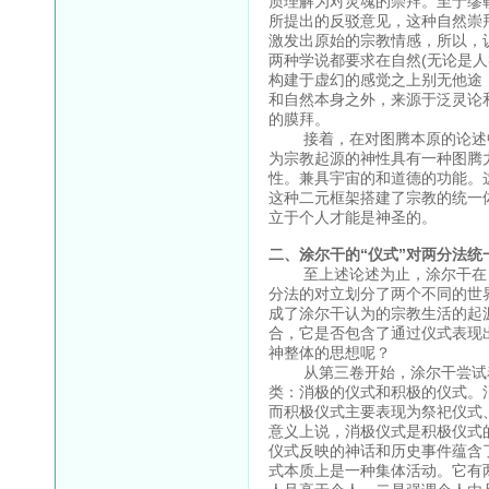
质理解为对灵魂的崇拜。至于缪
所提出的反驳意见，这种自然崇
激发出原始的宗教情感，所以，
两种学说都要求在自然(无论是
构建于虚幻的感觉之上别无他途
和自然本身之外，来源于泛灵论
的膜拜。
接着，在对图腾本原的论述中
为宗教起源的神性具有一种图腾
性。兼具宇宙的和道德的功能。
这种二元框架搭建了宗教的统一
立于个人才能是神圣的。
二、涂尔干的“仪式”对两分法统
至上述论述为止，涂尔干在《
分法的对立划分了两个不同的世
成了涂尔干认为的宗教生活的起
合，它是否包含了通过仪式表现
神整体的思想呢？
从第三卷开始，涂尔干尝试着
类：消极的仪式和积极的仪式。
而积极仪式主要表现为祭祀仪式
意义上说，消极仪式是积极仪式
仪式反映的神话和历史事件蕴含
式本质上是一种集体活动。它有