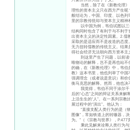
当然，除了在《新教伦理》，
理性的资本主义只在西方产生呢？
般结论为，中国、印度、以色列
里的宗教传统却与资本主义精神
以中国为例，韦伯试图以三个步
结构同时包含了有利于与不利于
出资本主义的决定性因素。2.
采取的是适应而不是改造的态度
无力扭转儒教的传统主义。结果
得社会经济无法朝向西方资本主
到这里产生了问题，以前读书
唯物论的解释，岂不是再也站不
的确，在《新教伦理》中，韦伯
教》这本书里，他也列举了中国
强调理念（或者说是意识）和价
衡马克思的解释。然而，他也决
我觉得，韦伯不同于涂尔干，涂尔
后的“心态”之间的辩证关系来
上活生生的“人”。在一系列宗教
展过程中的“演出”。他认为：
“直接支配人类行为的是（物质
图像”，常如铁道上的转辙器，
为。”（《宗教与世界》，P.477
秉此见解来诠释人类行为与文