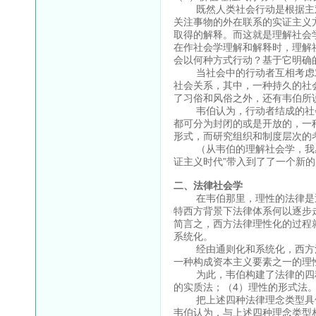
既然人类社会行动是根据主观
关注事物的外在联系的实证主义
取得的解释。而这就是理解社会
在作社会学理解和解释时，理解
会以何种方式行动？基于它明确
当社会中的行动者互相考虑对
社会关系，其中，一种持久的社
了习俗和风俗之外，还有韦伯所说
韦伯认为，行动者结成的社会
都可分为封闭的或是开放的，一
形式，而研究组织和制度层次的
（从韦伯的理解社会学，我感到
证主义时代”带入到了了一个新
二、法律社会学
在韦伯那里，理性的法律是近
特西方背景下法律体系何以逐步
简言之，西方法律理性化的过程
系统化。
经由通则化和系统化，西方法
一种构成资本主义要素之一的理
为此，韦伯构建了法律的四种理
的实质法；（4）理性的形式法
把上述四种法律理念类型具体
韦伯认为，与上述四种理念类型