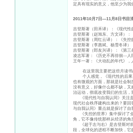
定具有现实的意义，他至少为我
2011年10月7日—11月8日书目
吉登斯著（田禾译）：《现代性的
吉登斯著（赵旭东、方文译）：《
吉登斯著（周红云译）：《失控的
吉登斯著（李惠斌、杨雪冬译）：
吉登斯著（郎友兴译）：《第三条
凌志军著：《历史不再徘徊—人民
王年一著：《大动乱的年代》，人
在这里我主要把这些月读书的
个人感觉，《现代性的后果》
也有微观的方面，那就是社会制
没有意义，好像什么都不缺，又
治运动，彻底改变我们的生活，
《现代性与自我认同》关注是
现代社会秩序建构出来的？要回
与自我认同》重点就是探讨了自
《失控的世界》集中探讨了全
角，它不像传统那样从经济的角
《超于左与右》是吉登斯对前
段，全球化的进程不断加快，它