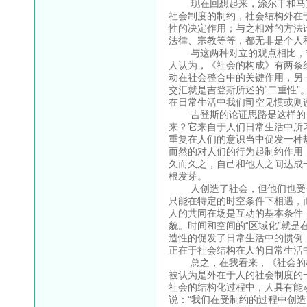
现在回想起来，涂尔干和马克思
社会制度的制约，社会结构外在
性的决定作用；与之相对的方法
法律、宗教等等，都无非是个人
与这两种对立的观点相比，吉登
人认为，《社会的构成》有两条
动在社会整合中的关键作用，另
交汇就是吉登斯所述的“二重性
在日常生活中我们司空见惯或则
吉登斯的论证思路是这样的：
来？它来自于人们日常生活中所
重复在人们的意识当中促发一种
而然的对人们的行为起制约作用
久而久之，自己和他人之间达成
根发芽。
人创造了社会，但他们也受一
只能在特定的时空条件下相遇，
人的共同在场是互动的基本条件
貌。时间和空间的“区域化”就是
造性的促发了日常生活中的惯例
正在于社会结构在人的日常生活
总之，在我看来，《社会的构
被认为是外在于人的社会制度的
社会的结构化过程中，人具有能
说：“我们在受制约的过程中创