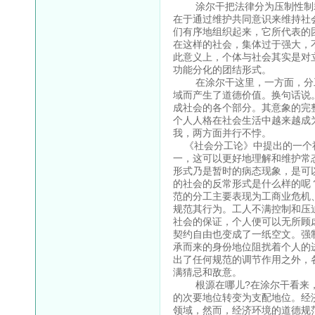
涂尔干把法律分为压制性制裁
在于通过维护共同意识来维持社
们有序地组织起来，它所代表的
在这样的社会，集体过于强大，
此意义上，个体与社会其实是对
功能分化的团结形式。
在涂尔干这里，一方面，分工
域而产生了道德价值。换句话说
成社会的各个部分。其意象的完
个人人格在社会生活中越来越成
我，两方面并行不悖。
《社会分工论》中提出的一个社
一，这可以更好地理解和维护常
形式乃是暂时的病态现象，是可
的社会的反常形式是什么样的呢
范的分工主要表现为工商业危机
规范其行为。工人不满控制和压
社会的保证，个人便可以无所顾
契约自由也变成了一纸空文。强
承而来的身份地位阻扰着个人的
出了任何规范的调节作用之外，
满猜忌和敌意。
根源在哪儿?在涂尔干看来，
的次要地位转变为支配地位。经
领域，然而，经济环境的道德规