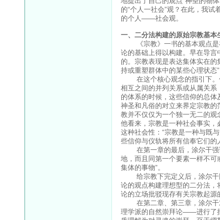
地提出了自己的观点“神圣的物
的“个人一社会”观？在此，我试
的个人——社会观。
一、二分法构建的原始宗教基本
《宗教》一书的基本观点是在
论的基础上得以构建。早在导言
的。宗教表现是表达集体实在的
持或重塑群体中的某些心理状态”
在这个核心观念的指引下。他
相互之间的并列关系或从属关系
的体系的时候，这些信仰的总体
神圣和凡俗的对立来界定宗教的
教并不仅仅为一个独一无二的观
他看来，宗教是一种社会事实，
这种社会性：“宗教是一种与既
些信仰与仪轨将所有信奉它们的人
在第一章的最后，涂尔干强调
地，而且同第一个要素一样不可
集体的事物”。
给宗教下完定义后，涂尔干围绕
论的观点构建理想型的二分法，
论的立场批驳现存有关宗教起源
在第二章、第三章，涂尔干对
理学派的自然崇拜论——进行了