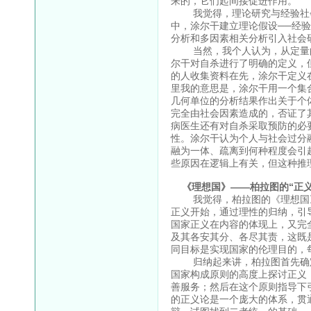
来的，它们起间接促进作用。
我觉得，理论研究与经验社会调
中，涂尔干建立理论假设──经
分析和多因素相关分析引入社会
当然，我个人认为，从定量的
尔干对自杀进行了明确的定义，
的人收集资料在先，涂尔干定义
里我的意思是，涂尔干用一个集
几何单位的分析结果作出关于个
完全由社会因素造成的，否证了
病医生还有对自杀采取预防的必
性。涂尔干认为个人与社会过分
融为一体、疏离到何种程度会引
些原因在逻辑上有关，但这种推
《理想国》——柏拉图的“正义
我觉得，柏拉图的《理想国》就
正义开始，通过理性的归纳，引
国家正义在内容的体现上，又完
及其各安其分、各尽其责，这既
同目标是实现国家的伦理目的，
归纳起来讲，柏拉图首先确定
国家构成原则的高度上探讨正义
善服务；然后在这个原则指导下
的正义论是一个庞大的体系，贯