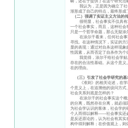
畴，还在于提供了在这个研究范
我认为，正是因为确立了社会
渐形成了自己的特点，最终形成
（二）强调了实证主义方法的
很明显，社会事实不仅具有本
一个社会事实，而且，这种社会
只是一个哲学命题，那么无疑涂
在涂尔干看来，任何社会事实
寻找。在这种情况下，实证的方
显的表现：通过对自杀这样现象
性因素，从而否定了自杀作为个
我觉得，涂尔干给社会学贴上了
存在的合法性基础。从这个意义
在的理由。
（三）引发了社会学研究的基
《准则》的相关论述，在学科
个意义上，在追溯他的设问方式
社会关系到底是怎样的？
在涂尔干的社会事实这个概念
的分离，既然存在分离，就必须
为社会学认识的客体，社会学的
个人而得以解释——社会事实还
是反还原论的，认为社会有其实
构中得到解释；在价值观上，则