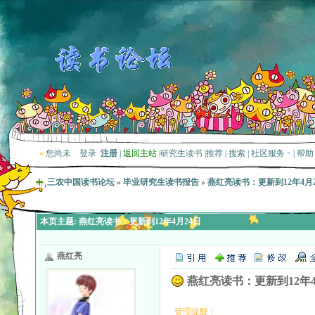
»
您尚未
登录
注册
|
返回主站
|
研究生读书
|
推荐
|
搜索
|
社区服务
|
帮助
三农中国读书论坛
»
毕业研究生读书报告
»
燕红亮读书：更新到12年4月
本页主题:
燕红亮读书：更新到12年4月24日
燕红亮
燕红亮读书：更新到12年4
管理提醒：