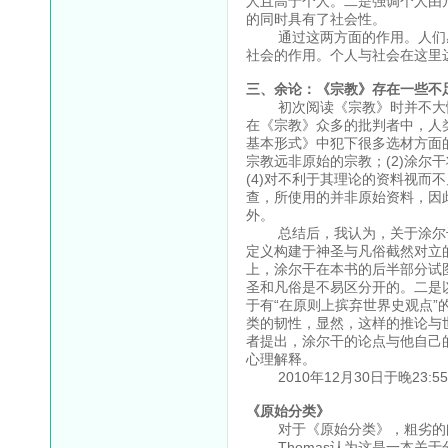
人且高于个人。二是强调个人由
的同时具有了社会性。
通过这两方面的作用。人们感
社会的作用。个人与社会在这里
三、余论：《宗教》存在一些不
初次阅读《宗教》时并不大懂
在《宗教》众多的批判者中，人
基本形式》中犯下很多选材方面
宗教远非原始的宗教；(2)涂尔
(4)对不利于其理论的资料视
查，所使用的并非原始资料，因
外。
总结后，我认为，关于涂尔干
定义构建于神圣与凡俗截然对立
上，涂尔干在本书的后半部分试
圣和凡俗是不易区分开的。二是
于有“在原则上摈弃世界史观点
类的韧性，显然，这样的推论与
者提出，涂尔干的论点与他自己
心理解释。
2010年12月30日于晚23:5
《原始分类》
对于《原始分类》，粗劣的阅
Thomas认为这是一本关于