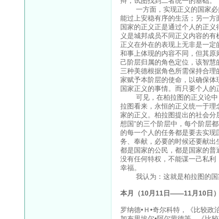
辩，试图找到二者统一的基础。
一方面，实现正义的国家必须
能过上安稳有序的生活；另一方
国家的正义正是通过个人的正义
义是城邦成员不同正义内容的有
正义在外在的表现上无非是一定
和事上体现的内容不同，但其原
己阶层归属的角色定位，该智慧
三种美德根据角色所需保持合理
家赋予本阶层的使命，以确保体
国家正义的事情。而只要个人的
可见，在柏拉图的正义论中，
拉图看来，永恒的正义统一于理
家的正义。柏拉图提出的社会分层
想国”的三个阶层中，每个阶层
的每一个人的任务都是要去实现
务、奉献，必要的时候还要献出生
都是国家的公民，都是国家的普
没有任何特权，不能谋一己私利
幸福。
我认为：这就是柏拉图的国
本月（10月11日——11月10
罗纳德•Ｈ•奇尔科特，《比较政
加布里埃尔•阿尔蒙德等，《比较