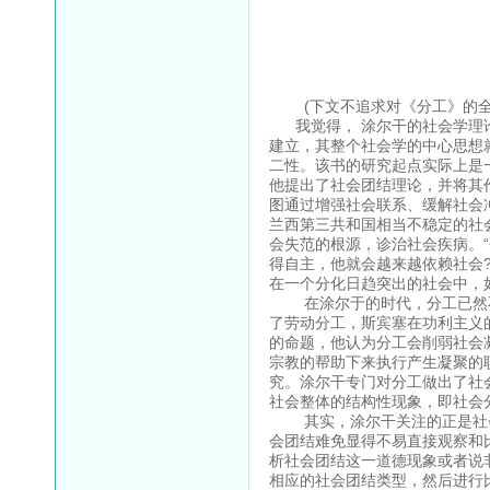
(下文不追求对《分工》的全面
我觉得， 涂尔干的社会学理论
建立，其整个社会学的中心思想
二性。该书的研究起点实际上是
他提出了社会团结理论，并将其
图通过增强社会联系、缓解社会
兰西第三共和国相当不稳定的社
会失范的根源，诊治社会疾病。
得自主，他就会越来越依赖社会?
在一个分化日趋突出的社会中，
在涂尔于的时代，分工已然不是
了劳动分工，斯宾塞在功利主义
的命题，他认为分工会削弱社会
宗教的帮助下来执行产生凝聚的
究。涂尔干专门对分工做出了社
社会整体的结构性现象，即社会
其实，涂尔干关注的正是社会
会团结难免显得不易直接观察和
析社会团结这一道德现象或者说
相应的社会团结类型，然后进行