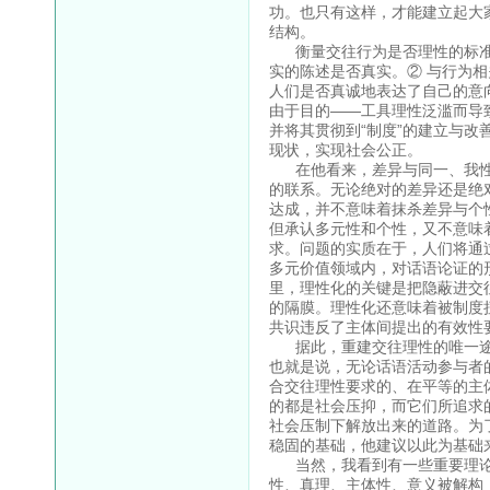
功。也只有这样，才能建立起大
结构。
衡量交往行为是否理性的标准如
实的陈述是否真实。② 与行为
人们是否真诚地表达了自己的意
由于目的——工具理性泛滥而导
并将其贯彻到“制度”的建立与
现状，实现社会公正。
在他看来，差异与同一、我性
的联系。无论绝对的差异还是绝
达成，并不意味着抹杀差异与个
但承认多元性和个性，又不意味
求。问题的实质在于，人们将通
多元价值领域内，对话语论证的
里，理性化的关键是把隐蔽进交
的隔膜。理性化还意味着被制度
共识违反了主体间提出的有效性
据此，重建交往理性的唯一途径
也就是说，无论话语活动参与者
合交往理性要求的、在平等的主
的都是社会压抑，而它们所追求
社会压制下解放出来的道路。为了
稳固的基础，他建议以此为基础
当然，我看到有一些重要理论
性、真理、主体性、意义被解构