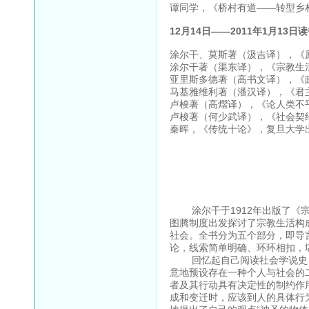
谭同学，《桥村有道——转型乡村
12月14日——2011年1月13日
涂尔干、莫斯著（汲吉译），《原
涂尔干著（渠东译），《宗教生活
亚里斯多德著（高书文译），《政
马基雅维利著（潘汉译），《君主
卢梭著（高熠译），《论人类不平
卢梭著（何少武译），《社会契约
秦晖，《传统十论》，复旦大学出
涂尔干于1912年出版了《宗
图腾制度出发探讨了宗教生活构
社会。全书分为五个部分，即导言
论，线索简单明确、环环相扣，
回忆起自己阅读社会学说史，
意地预设存在一种个人与社会的
者及其行动具有决定性的制约作
成和变迁时，应该到人的具体行