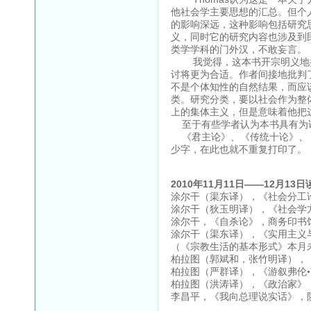
他社会学主要思想的汇总。但个
的影响深远，这种影响包括研究
义，同时它的研究内容也涉及到
类学学科的门外汉，不敢妄言。
我觉得，这本书开宗明义地批
讨将更为合适。作者间接地批判
不是个体知性的自然结果，而应
类。研究分类，要以社会作为整
上的集体主义，但是意味着他把
至于有些学者认为本书具有为论
《君主论》、《传统十论》、《
少字，在此也就不重复打印了。
2010年11月11日——12月13
涂尔干（渠东译），《社会分工论
涂尔干（狄玉明译），《社会学方
涂尔干，《自杀论》，商务印书馆
涂尔干（渠东译），《实用主义与
（《宗教生活的基本形式》本月
柏拉图（郭斌和，张竹明译），《
柏拉图（严群译），《游叙弗伦•
柏拉图（洪涛译），《政治家》，
李昌平，《我向总理说实话》，