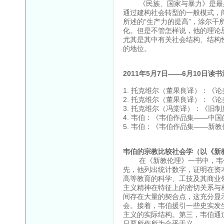
《民族、国家与暴力》是最具
通过建构社会转型的一般模式，
所述的“生产力的提高”，涂尔干
化。但是不管怎样说，他的理论
尤其是其中有关社会结构、结构
的地位。
2011年5月7日——6月10日读
1. 托克维尔（董果良译）：《
2. 托克维尔（董果良译）：《
3. 托克维尔（冯棠译）：《旧制
4. 韦伯：《韦伯作品集——中
5. 韦伯：《韦伯作品集——新
韦伯的宗教比较社会学（以《新
在《新教伦理》一书中，韦伯
先，他列出统计数字，证明在资
高等教育的科学、工技及其商业
主义精神在特征上的密切关系与
间存在大量的契合点，这充分显
会。接着，韦伯援引一些史实发
主义的实际结构。第三，韦伯通
只要所作所为合乎于义。