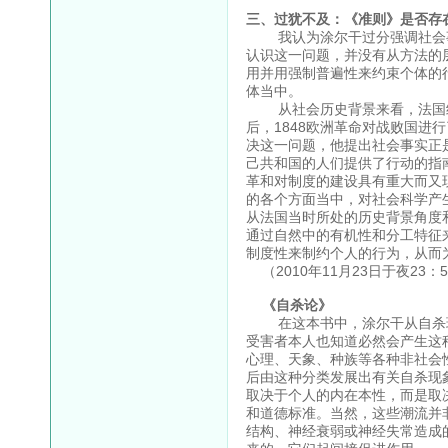
三、过犹不及：《准则》是否存
我认为涂尔干过分强调社会事
认识这一问题，并没有从方法的
用并用强制普遍性来约束个体的
体当中。
从社会历史背景来看，法国经
后，1848欧洲革命对战败国
决这一问题，他提出社会事实正
己共和国的人们提供了行动的指
革和对制度的建设具有重大而又
的各个方面当中，对社会科学产
从法国当时所处的历史背景角度
通过自然中的有机性和分工特征
制度性来制约个人的行为，从而
（2010年11月23日于夜23：5
《自杀论》
在这本书中，涂尔干从自杀现
受害者本人也知道必然会产生这
心理、天象、种族等各种非社会
后由这种分类发展出有关自杀现
取决于个人的内在本性，而是取
和道德标准。当然，这些潮流并
结构、神经衰弱或神经失常造成