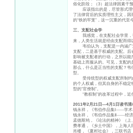
俗化阶段；（3）超法律因素干
应该指出的是，尽管形式理性
了法律背后的实质理性主义，因
的“铁的牢笼”，这一沉重的代至
三、支配社会学
我感觉，在支配社会学里，韦
来，人类生活就是经由支配而得
韦伯认为，支配是一内涵广泛
支配，二是基于权威的支配。后
影响被支配者的行动，之所以能
基础上而服从的。可见，支配的
那么，什么是正当性的支配？韦
型。
受传统型的权威支配所制约的共
的个人权威，但其自身的不稳定
型的“官僚制”。
“教权制”的改革过程中，近
2011年2月21日—4月1日读书
钱永祥，《韦伯作品集Ⅰ——学术
钱永祥，《韦伯作品集Ⅱ——经济
孟德斯鸠，《论法的精神》（上、
费孝通，《乡土中国》，上海人民
肖楼，《夏村社会》，三联书店，2