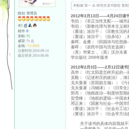
本帖被 第一 从 研究生读书报告 复制到本
级别:
管理员
2012年3月13日——4月24日
韦伯：《非正当性支配——城市的
韦伯：《新教伦理与资本主义精神
精华:
0
（重读）涂尔干：《宗教生活的基
发帖:
71
（重读）涂尔干：《自杀论》，商
威望:
71 点
秦晖、金雁：《田园诗与狂想曲
金钱:
710 RMB
秦晖：《农民中国与历史选择》，
注册时间:2010-09-14
（美）华莱士，（英）沃尔夫著
最后登录:2014-06-06
学出版社 2008年版本
2012年2月3日——2月12日读
高华：《红太阳是怎样升起的—延
吴毅：《记述村庄的政治》，湖北
戈夫曼著（苏国勋主编）：《污名
戈夫曼著（冯钢译）：《日常生活
郭亮：《地根政治—制度转型期的S
贺雪峰：《地权的逻辑—中国农村
邓正来：《国家与社会—中国市民
（重读）涂尔干：《社会分工论》
（重读）涂尔干：《社会学方法的
关于读书的具体内容我就不再
一是想象力。过去的一个月，废