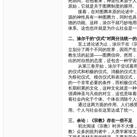
死胡同。在他看来，神圣性来源于人
原始，它就是关于图腾制度的膜拜。
接着，在对图腾本原的论述中，坚
源的神性具有一种图腾力，同时也具
德的功能。这样，涂尔干就巧妙地用
体系。这也也许就是为什么社会是一
二、涂尔干的“仪式”对两分法统一
至上述论述为止，涂尔干在《宗教
立划分了两个不同的世界，因而产生
教生活的起源——图腾信仰。然而，
出的对自然的态度，还包含一种宇宙
从第三卷开始，涂尔干尝试着用一
的仪式和积极的仪式。消极的仪式主
为祭祀仪式、模仿仪式和表现仪式，
的一个非常必要的条件，而积极仪式
长期积累的文化，这种文化就是一种
强调神圣与凡俗的对立，这也意味着
着社会内化于个体。个体在消除个人
通过这两方面的作用。人们感受到
用。个人与社会在这里达成了统一。
三、余论：《宗教》存在一些不足
初次阅读《宗教》时并不大懂，于
教》众多的批判者中，人类学家埃文
下很多选材方面的错误，主要有四个：