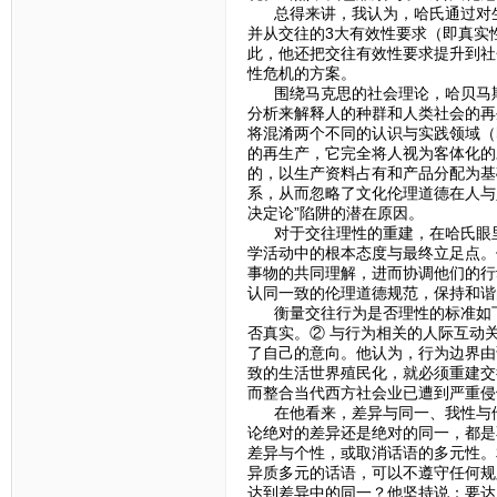
总得来讲，我认为，哈氏通过对生
并从交往的3大有效性要求（即真实
此，他还把交往有效性要求提升到社
性危机的方案。
围绕马克思的社会理论，哈贝马斯
分析来解释人的种群和人类社会的再
将混淆两个不同的认识与实践领域（
的再生产，它完全将人视为客体化的
的，以生产资料占有和产品分配为基
系，从而忽略了文化伦理道德在人与
决定论”陷阱的潜在原因。
对于交往理性的重建，在哈氏眼里
学活动中的根本态度与最终立足点。
事物的共同理解，进而协调他们的行
认同一致的伦理道德规范，保持和谐
衡量交往行为是否理性的标准如下
否真实。② 与行为相关的人际互动
了自己的意向。他认为，行为边界由
致的生活世界殖民化，就必须重建交
而整合当代西方社会业已遭到严重侵
在他看来，差异与同一、我性与他
论绝对的差异还是绝对的同一，都是
差异与个性，或取消话语的多元性。
异质多元的话语，可以不遵守任何规
达到差异中的同一？他坚持说：要达