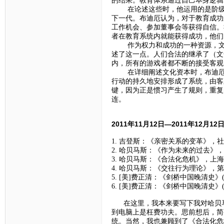
在论述这些时，他运用的是阶级再
下一代。布迪厄认为，对于教育成功
工作机会、参加董事会等获得自信。
者在教育系统内就能获得成功，他们
作为权力和成功的一种资源，文化
述了这一点。人们合法的继承了（文
内，所有的游戏者都不断的接受客观
在详细阐述文化资本时，布迪厄进
行动的持久地安排形成了系统，由客
键，因为正是惯习产生了规则，重复
连。
2011年11月12日—2011年12月1
1. 吉登斯：《亲密关系的变革》，社
2. 哈贝马斯：《作为未来的过去》，
3. 哈贝马斯：《合法化危机》，上海
4. 哈贝马斯：《交往行为理论》，
5. [美]费正清：《剑桥中国晚清史》
6. [美]费正清：《剑桥中国晚清史》
在这里，我本来要写下我对哈贝马
到电脑上是枉费功夫。思前想后，简
统。当然，我也兼顾到了《合法化危