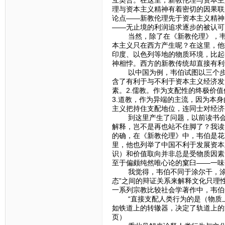
理与资本主义精神有着密切的因果联
论点——新教伦理先于资本主义精神
——无止境的利润追求逐步的被认可
当然，除了在《新教伦理》，韦伯
本主义只在西方产生呢？在这里，他
印度、以色列等地的物质环境，比起
神相悖。西方的新教传统却直接有利
以中国为例，韦伯试图以三个步骤来
含了有利于与不利于资本主义经济发
素。2.儒教。作为支配性的终极价
3.道教，作为异端的主流，因为本
主义把持住支配地位，连同士对经济
到这里产生了问题，以前读书会的
解释，岂不是再也站不住脚了？我读
的确，在《新教伦理》中，韦伯是花
里，他也列举了中国不利于发展资本
识）和价值取向并非总是受物质因素
至于偏颇纯然唯心论的窠臼——一味
我觉得，韦伯不同于涂尔干，涂尔干研
态”之间的辩证关系来解释文化只理
一系列宗教比较社会学著作中，韦伯
“直接支配人类行为的是（物质上及
如铁道上的转辙器，决定了轨道上的方
页）