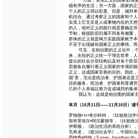
稳有序的生活；另一方面，国家的正
个人的正义得以彰显。但是，城邦单
机结合。通过考察正义的国家和个人
实质上它无非是人或事物内在的天然
的人，他对正义的践行就是要确定并
节制，根据阶层归属不同各有侧重，
群体的正义就是竭力实践国家赋予本
不至于出现破坏国家正义的事情。而
可见，在柏拉图的正义论中，个人
来，永恒的正义统一于理念世界，人
提出的社会分层结构以及对各个阶层的
层都各自履行着正义国家的专项职能
正义，达成国家至善的目的。因此，
国”里，无论是统治者、护国者还是
目的服务。统治者、护国者和普通劳
己的个人幸福以努力促成城邦的集体
我认为：这就是柏拉图的国家主
本月（10月11日——11月10日）
罗纳德•Ｈ•奇尔科特，《比较政治学
加布里埃尔•阿尔蒙德等，《比较政治
伊斯顿，《政治生活的系统分析》，华
毛寿龙，《政治社会学》，中国社会科
乔纳森•特纳（Turner, Jona