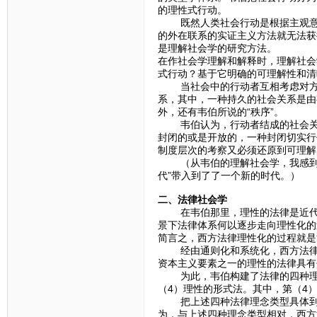
的理性式行动。
既然人类社会行动是根据主观意义
的外在联系的实证主义方法就无法获
是理解社会学的研究方法。
在作社会学理解和解释时，理解社会
式行动？基于它明确的可理解性和清
当社会中的行动者互相考虑对方，
系，其中，一种持久的社会关系是由
外，还有韦伯所说的“秩序”。
韦伯认为，行动者结成的社会关系
封闭的或是开放的，一种封闭切实行
制度层次的考察又必须还原到可理解
（从韦伯的理解社会学，我感到，“
代”带入到了了一个新的时代。）
二、法律社会学
在韦伯那里，理性的法律是近代资
景下法律体系何以逐步走向理性化的
简言之，西方法律理性化的过程就是
经由通则化和系统化，西方法律逐
资本主义要素之一的理性的法律具有
为此，韦伯构建了法律的四种理念
（4）理性的形式法。其中，第（4
把上述四种法律理念类型具体到西
为，与上述四种理念类型相对，西方