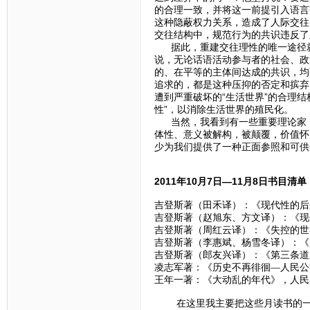
的合理一致，并将这一前提引入语言
这种隐蔽权力关系，造成了人际交往
交往结构中，规范行为的共识违反了
据此，重建交往理性的唯一途径就
说，无论话语活动参与者的社会、政
的、在平等的主体间达成的共识，均
追求的，都是这种压抑的否定和摈弃
遭到严重破坏的“生活世界”的合理结
性”，以消除生活世界的殖民化。
当然，我看到有一些重要理论家，
体性、意义被解构，被颠覆，价值怀
少为我们提供了一种正面参照和可供
2011年10月7日—11月8日书目清单
吉登斯著（田禾译）：《现代性的后果
吉登斯著（赵旭东、方文译）：《现代
吉登斯著（周红云译）：《失控的世界
吉登斯著（李惠斌、杨雪冬译）：《
吉登斯著（郎友兴译）：《第三条道路
凌志军著：《历史不再徘徊—人民公
王年一著：《大动乱的年代》，人民出
在这里我主要把这些月读书的一