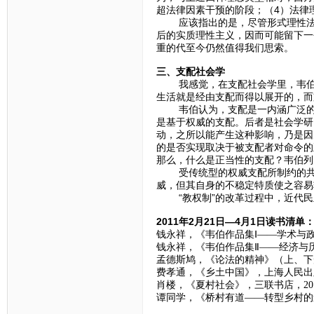
超法律因素干预的阶段；（4）法律
应该指出的是，尽管形式理性法的
后的实质理性主义，因而可能留下一
重的代至今仍然值得我们思索。
三、支配社会学
我感觉，在支配社会学里，韦伯要
生活就是经由支配而得以展开的，而
韦伯认为，支配是一内涵广泛的概
是基于权威的支配。后者是社会学研
动，之所以能产生这种影响，乃是因
的是否实现取决于被支配者对命令的
那么，什么是正当性的支配？韦伯列
受传统型的权威支配所制约的共同
威，但其自身的不稳定特质使之容易
“教权制”的改革过程中，近代民
2011年2月21日—4月1日读书清单
钱永祥，《韦伯作品集Ⅰ——学术与政
钱永祥，《韦伯作品集Ⅱ——经济与历
孟德斯鸠，《论法的精神》（上、下册
费孝通，《乡土中国》，上海人民出版
肖楼，《夏村社会》，三联书店，201
谭同学，《桥村有道——转型乡村的道