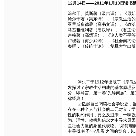
12月14日——2011年1月13日读书
涂尔干、莫斯著（汲吉译），《原始分
涂尔干著（渠东译），《宗教生活的基
亚里斯多德著（高书文译），《政治学
马基雅维利著（潘汉译），《君主论》
卢梭著（高熠译），《论人类不平等的
卢梭著（何少武译），《社会契约论》
秦晖，《传统十论》，复旦大学出版社
涂尔干于1912年出版了《宗教生
发探讨了宗教生活构成的基本原理及
分，即导言、第一卷“先导问题”、第
称经典！
回忆起自己阅读社会学说史，当时
存在一种个人与社会的二元对立，学
性的制约作用，要么反过来，一味强
为、理性、动机和信念之中寻求原因
是社会力量的象征代表物。”如何理
中寻找‘神圣’与‘凡俗’之间的契合