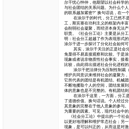
尔干忧心忡仲，他期望以社会科学的
与社会团结的关系问题。为什么个人
的联系越加紧密?” 换句话说，在一
在涂尔于的时代，分工已然不是新鲜
工，斯宾塞在功利主义的框架内丰富
会削弱社会凝聚，而经济本身无法产
职责。《社会分工论》主要是从分工
明：社会分工超越了作为表现形式的
涂尔干进一步探讨了分化社会如何可
其实，涂尔干关注的正是社会分化
免显得不易直接观察和比较。于是涂
现象或者说非物质性社会事实，接着
比较，由此得出描述社会分化进程的
涂尔干把法律分为压制性制裁（其
维护共同意识来维持社会的凝聚力，
它所代表的团结是有机团结。机械团
不断地攫取个人的空间，团结发展到
体的意象也是不完整的。有机团结则
在涂尔干这里，一方面，分工是现
了道德价值。换句话说。个人经过分
其意象的完整在于他人意象的参与。
为重要的因素。可见，现代社会中的
《社会分工论》中提出的一个社会
以更好地理解和维护常态社会；另一
现象，是可以纠正的，从而这是对激