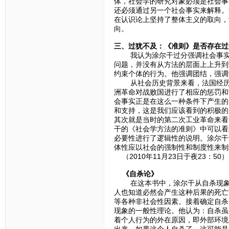
体，社会学的研究对象必须是社会事
还必须通过另一个社会事实来解释。
在认识论上坚持了整体主义的取向，
向。
三、过犹不及：《准则》是否存在过
我认为涂尔干过分强调社会事实，
问题，并没有从方法的层面上上升到
约束个体的行为。他强调团结，强调
从社会历史背景来看，法国经历了
洲革命对战败国进行了相应的惩罚和
会事实正是在这么一种条件下产生的
和支持，这是我们应该看到的积极的
其次就是当时的第二次工业革命来看
干的《社会学方法的准则》中可以看
必要性进行了逻辑性的说明。涂尔干
体性应以社会的强制性和制度性来制
（2010年11月23日于夜23：50）
《自杀论》
在这本书中，涂尔干从自杀现象的
人也知道必然会产生这种后果的死亡
等各种非社会性因素。接着确定自杀
现象的一般性理论。他认为：自杀虽
着个人行为的外在原因，即外部环境
出来，如果这个人自杀了，这可能是