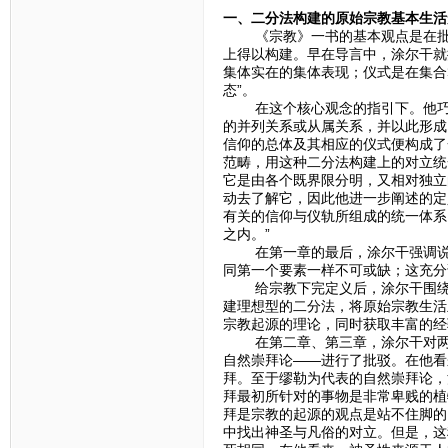
一、二分法构建的原始宗教基本生活
《宗教》一书的基本观点是在批判
上得以构建。早在导言中，涂尔干就
集体实在的集体表现；仪式是在集合
态”。
在这个核心观念的指引下。他巧妙
的并列关系或从属关系，并以此形成
信仰的总体及其相应的仪式便构成了
范畴，用这种二分法构建上的对立统
它是由各个既界限分明，又相对独立
动去了解它，因此他进一步阐述的定
有关的信仰与仪轨所组成的统一体系
之内。”
在第一章的最后，涂尔干强调说：
同第一个要素一样不可或缺；这充分
给宗教下完定义后，涂尔干围绕研
建理想型的二分法，将原始宗教生活
宗教起源的理论，同时获取丰富的经
在第二章、第三章，涂尔干对两种
自然崇拜论——进行了批驳。在他看
拜。至于缪勒为代表的自然崇拜论，
拜最初所针对的事物是非常卑贱的植
拜是宗教的起源的观点是站不住脚的
中找出神圣与凡俗的对立。但是，这