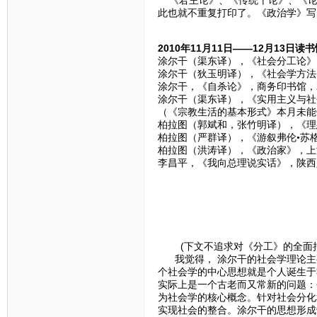
此也就不重复打印了。《政治学》写
2010年11月11日——12月13日读
涂尔干（渠东译），《社会分工论》，
涂尔干（狄玉明译），《社会学方法的
涂尔干，《自杀论》，商务印书馆，2
涂尔干（渠东译），《实用主义与社会
（《宗教生活的基本形式》本月未能
柏拉图（郭斌和，张竹明译），《理想
柏拉图（严群译），《游叙弗伦•苏格
柏拉图（洪涛译），《政治家》，上海
李昌平，《我向总理说实话》，陕西
(下文不追求对《分工》的全面把
我觉得， 涂尔干的社会学理论主
个社会学的中心思想就是个人诞生于
实际上是一个古老而又常新的问题：
为社会学的核心概念。针对社会分化
实现社会的整合。涂尔干的思想形成