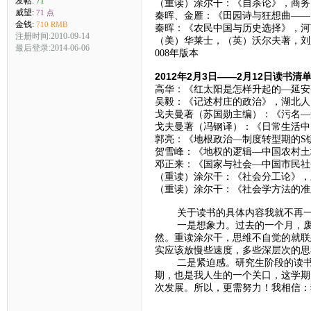
发帖:
71
（重读）涂尔干：《自杀论》，商务印
威望:
71 点
秦晖、金雁：《田园诗与狂想曲——
金钱:
710 RMB
秦晖：《农民中国与历史选择》，河南
注册时间:2010-09-14
（美）华莱士，（英）沃尔夫著，刘
最后登录:2014-06-06
008年版本
2012年2月3日——2月12日读书清
高华：《红太阳是怎样升起的—延安
吴毅：《记述村庄的政治》，湖北人民
戈夫曼著（苏国勋主编）：《污名—受
戈夫曼著（冯钢译）：《日常生活中的
郭亮：《地根政治—制度转型期的S镇农
贺雪峰：《地权的逻辑—中国农村土
邓正来：《国家与社会—中国市民社会
（重读）涂尔干：《社会分工论》，三
（重读）涂尔干：《社会学方法的准则
关于读书的具体内容我就不再一个
一是想象力。过去的一个月，废话
然。重读涂尔干，思维不自觉的就联
实应该放慢些速度，多些深层次的思
二是紧迫感。研究生阶段的读书生
期，也是我人生的一个关口，这学期
次发展。所以，更需努力！我相信：