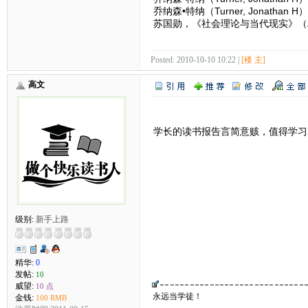
乔纳森•特纳（Turner, Jonat
苏国勋，《社会理论与当代现实》（
Posted: 2010-10-10 10:22 |
[楼 主]
高文
学长的读书报告言简意赅，值得学习
级别:
新手上路
精华:
0
发帖:
10
威望:
10 点
永远当学徒！
金钱:
100 RMB