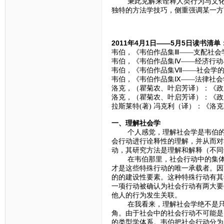
秉此见解来诠释人类行为与文化现
独特的方法学技巧，侧重强调某一方
2011年4月1日——5月5日读书清单
韦伯，《韦伯作品集Ⅲ——支配社会学
韦伯，《韦伯作品集Ⅳ——经济行动与
韦伯，《韦伯作品集Ⅶ——社会学的
韦伯，《韦伯作品集Ⅸ——法律社会学
洛克，（瞿菊农、叶启芳译）：《政府
洛克，（瞿菊农、叶启芳译）：《政府
拉斯莱特(著) 冯克利（译）：《洛克
一、理解社会学
个人感觉，理解社会学是韦伯的一
会行动进行诠释性的理解，并从而对
动，其研究方法是理解和解释（不同
在韦伯那里，社会行动中的集体构
才是这些特殊行动的唯一承载者。因
的的建设性要素。这种特殊行动有其
一项行动被确认为社会行动有两大要
他人的行为发生关联。
在我看来，理解社会学绝不是只去
角。由于社会中的社会行动不可能是
的类型学体系。韦伯把社会行动分为