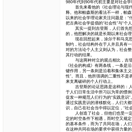
980年代到90年代初主要是对社会
首先来看他的《社会理论与现代社
释。他和帕森斯的看法不一样，帕森
以来的社会学理论家关注问题是：“
把古典社会学提倡的“社会性”与“个人
其实一提到吉登斯，人们首先想到
的，他想解决的就是长期以来社会理论
现在回想起来，涂尔干和马克思一
制约，社会结构外在于人并且具有一
对的方法论个人主义则认为，社会整
其行动的结果。
与这两种对立的观点相比，吉登斯
《社会的构成》有两条线，一条是沿
键作用，另一条则是沿着和集体主义
性”。而且，他所强调的二重性不是
来支离破碎的个人行动上。
吉登斯的论证思路是这样的：人生
于人们日常生活中所习以为常的惯例
促发一种规范人们行为的“实践意识
通过实践意识的潜移默化，人们大都
识，自己在社会当中得以定位，“社
人创造了社会，但他们也受一定的
定的时空条件下相遇，而时空又规定
的基本条件，而为了共同在场，人们
在这种共同在场的要求中获得力量的