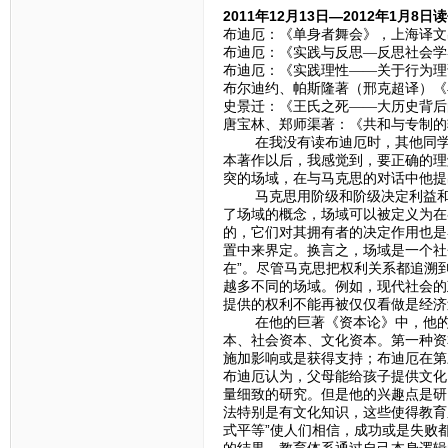
2011年12月13日—2012年1月8
布迪厄：《单身者舞会》，上海译文出
布迪厄：《实践与反思—反思社会学导
布迪厄：《实践理性——关于行为理论
布尔迪约、帕斯隆著（邢克超译）《再
史景迁：《王氏之死——大历史背后
唐宝林、郑师渠著：《共和与专制的
在我没有读布迪厄时，其他同学汇
本著作以后，我感觉到，要正确的理
突的场域，在与马克思的对话中他提
马克思用阶级和阶级决定利益和意
了场域的概念，场域可以被定义为在
的，它们对其拥有者的决定作用也是
置中来界定。换言之，场域是一个社
在”。尽管马克思把权利关系都追溯
越多不同的场域。例如，现代社会的
提供的权利不能再被仅仅看做是经济
在他的巨著《资本论》中，他的全
本、社会资本、文化资本。第一种资
施加影响或是获得支持；布迪厄在第
布迪厄认为，父母能给孩子提供文化
量细致的研究。但是他的兴趣点是研
法特别是有文化知识，这些使得教育
式平等”使人们相信，成功或是失败
的结果。教育体系通过自己本身逻辑