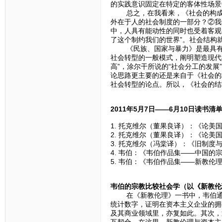
的实践意识固定在特定的客体性场景
总之，在我看来，《社会的构成》
外在于人的社会制度的一部分？②我
中，人具有能动性的同时也受着客观
了这个制约我们的世界”。社会结构
《民族、国家与暴力》是最具有历
社会转型的一般模式，阐明塑造现代
高”，涂尔干所说的“社会分工的发展
论思路更主要的还是来自于《社会的
社会转型的论点。所以，《社会的结
2011年5月7日——6月10日读书清
1. 托克维尔（董果良译）：《论美
2. 托克维尔（董果良译）：《论美
3. 托克维尔（冯棠译）：《旧制度
4. 韦伯：《韦伯作品集——中国的
5. 韦伯：《韦伯作品集——新教伦
韦伯的宗教比较社会学（以《新教伦
在《新教伦理》一书中，韦伯通过
统计数字，证明在资本主义企业的拥
及其商业领域里，亦复如此。其次，
互契合。在这里，新教伦理与资本主