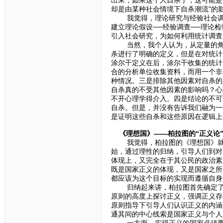
却是由某种社会情境下自杀潮流"
我觉得，理论研究与经验社会调查的
建立理论假设──经验调查──理论
引入社会研究，为如何利用统计调
当然，我个人认为，从定量的角度
杀进行了明确的定义，但是在对统计
涂尔干定义在后，涂尔干收集的统计
合的分析单位收集资料，而用一个非
种情况。三是排除其他因素对自杀的
自杀真的不受其他因素的影响吗？心
不开心理学得介入。四是结论的不可
自杀。但是，并没有告诉我们融为一
是证明这些自杀和这些原因在逻辑上
《理想国》——柏拉图的“正义论
我觉得，柏拉图的《理想国》就是一
始，通过理性的归纳，引导人们到对
体现上，又完全在于其公民的政治素
既是国家正义的体现，又是国家之所
都应该为这个目标的实现而遵循自身
归纳起来讲，柏拉图首先确定了正
原则的高度上探讨正义，强调正义存
原则指导下引导人们认识正义的内涵
通其间的中心线索是国家正义与个人
一方面，实现正义的国家必须要有