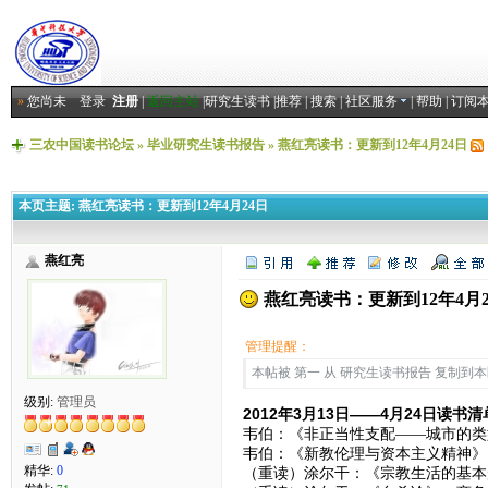
»
您尚未
登录
注册
|
返回主站
|
研究生读书
|
推荐
|
搜索
|
社区服务
|
帮助
|
订阅
三农中国读书论坛
»
毕业研究生读书报告
»
燕红亮读书：更新到12年4月24日
本页主题:
燕红亮读书：更新到12年4月24日
燕红亮
燕红亮读书：更新到12年4月2
管理提醒：
本帖被 第一 从 研究生读书报告 复制到本区(2
级别:
管理员
2012年3月13日——4月24日读书
韦伯：《非正当性支配——城市的类型
韦伯：《新教伦理与资本主义精神》，
精华:
0
（重读）涂尔干：《宗教生活的基本形