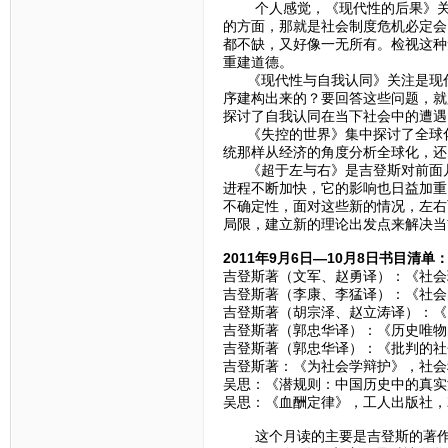
个人感觉，《现代性的后果》关注
的方面，那就是社会制度危机必定会
都不缺，又好像一无所有。检视这种
重建道德。
《现代性与自我认同》关注是现代
序建构出来的？要回答这些问题，就
探讨了自我认同在当下社会中的遭遇
《失控的世界》集中探讨了全球化
统那样从经济的角度分析全球化，还
《超于左与右》是吉登斯对前面几
进程不断加快，它的影响也日益加重
不确定性，面对这些新的情况，左右
局限，建立新的理论出发点来解决当
2011年9月6日—10月8日书目清单
吉登斯著（文军、赵勇译）：《社会理
吉登斯著（李康、李猛译）：《社会的
吉登斯著（胡宗泽、赵立涛译）：《
吉登斯著（郭忠华译）：《历史唯物
吉登斯著（郭忠华译）：《批判的社会
吉登斯著：《为社会学辩护》，社会科
吴思：《潜规则：中国历史中的真实游
吴思：《血酬定律》，工人出版社，20
这个月读的主要是吉登斯的著作，