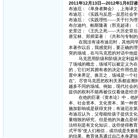
2011年12月13日—2012年1月8
布迪厄：《单身者舞会》，上海译文出
布迪厄：《实践与反思—反思社会学导
布迪厄：《实践理性——关于行为理论
布尔迪约、帕斯隆著（邢克超译）《再
史景迁：《王氏之死——大历史背后
唐宝林、郑师渠著：《共和与专制的
在我没有读布迪厄时，其他同学汇
本著作以后，我感觉到，要正确的理
突的场域，在与马克思的对话中他提
马克思用阶级和阶级决定利益和意
了场域的概念，场域可以被定义为在
的，它们对其拥有者的决定作用也是
置中来界定。换言之，场域是一个社
在”。尽管马克思把权利关系都追溯
越多不同的场域。例如，现代社会的
提供的权利不能再被仅仅看做是经济
在他的巨著《资本论》中，他的全
本、社会资本、文化资本。第一种资
施加影响或是获得支持；布迪厄在第
布迪厄认为，父母能给孩子提供文化
量细致的研究。但是他的兴趣点是研
法特别是有文化知识，这些使得教育
式平等”使人们相信，成功或是失败
的结果。教育体系通过自己本身逻辑