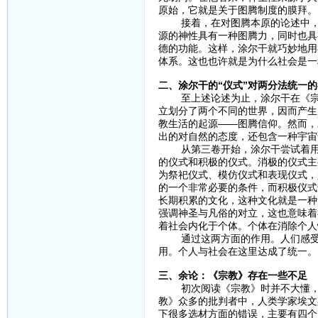
原始，它就是关于图腾制度的膜拜。
接着，在对图腾本原的论述中，坚
源的神性具有一种图腾力，同时也具
德的功能。这样，涂尔干就巧妙地用
体系。这也也许就是为什么社会是一
二、涂尔干的“仪式”对两分法统一
至上述论述为止，涂尔干在《宗教
立划分了两个不同的世界，因而产生
教生活的起源——图腾信仰。然而，
出的对自然的态度，还包含一种宇宙
从第三卷开始，涂尔干尝试着用一
的仪式和积极的仪式。消极的仪式主
为祭祀仪式、模仿仪式和表现仪式，
的一个非常必要的条件，而积极仪式
长期积累的文化，这种文化就是一种
强调神圣与凡俗的对立，这也意味着
着社会内化于个体。个体在消除个人
通过这两方面的作用。人们感受到
用。个人与社会在这里达成了统一。
三、余论：《宗教》存在一些不足
初次阅读《宗教》时并不大懂，于
教》众多的批判者中，人类学家埃文
下很多选材方面的错误，主要有四个：