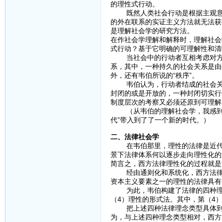
的理性式行动。
既然人类社会行动是根据主观意义
的外在联系的实证主义方法就无法获
是理解社会学的研究方法。
在作社会学理解和解释时，理解社会
式行动？基于它明确的可理解性和清
当社会中的行动者互相考虑对方，
系，其中，一种持久的社会关系是由
外，还有韦伯所说的“秩序”。
韦伯认为，行动者结成的社会关系
封闭的或是开放的，一种封闭切实行
制度层次的考察又必须还原到可理解
（从韦伯的理解社会学，我感到，“
代”带入到了了一个新的时代。）
二、法律社会学
在韦伯那里，理性的法律是近代资
景下法律体系何以逐步走向理性化的
简言之，西方法律理性化的过程就是
经由通则化和系统化，西方法律逐
资本主义要素之一的理性的法律具有
为此，韦伯构建了法律的四种理念
（4）理性的形式法。其中，第（4
把上述四种法律理念类型具体到西
为，与上述四种理念类型相对，西方