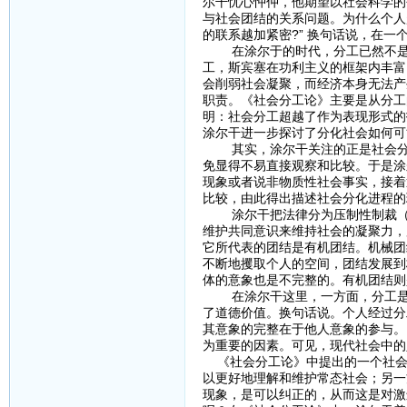
尔干忧心忡仲，他期望以社会科学的
与社会团结的关系问题。为什么个人
的联系越加紧密?” 换句话说，在一
在涂尔于的时代，分工已然不是新鲜
工，斯宾塞在功利主义的框架内丰富
会削弱社会凝聚，而经济本身无法产
职责。《社会分工论》主要是从分工
明：社会分工超越了作为表现形式的
涂尔干进一步探讨了分化社会如何可
其实，涂尔干关注的正是社会分化
免显得不易直接观察和比较。于是涂
现象或者说非物质性社会事实，接着
比较，由此得出描述社会分化进程的
涂尔干把法律分为压制性制裁（其
维护共同意识来维持社会的凝聚力，
它所代表的团结是有机团结。机械团
不断地攫取个人的空间，团结发展到
体的意象也是不完整的。有机团结则
在涂尔干这里，一方面，分工是现
了道德价值。换句话说。个人经过分
其意象的完整在于他人意象的参与。
为重要的因素。可见，现代社会中的
《社会分工论》中提出的一个社会
以更好地理解和维护常态社会；另一
现象，是可以纠正的，从而这是对激