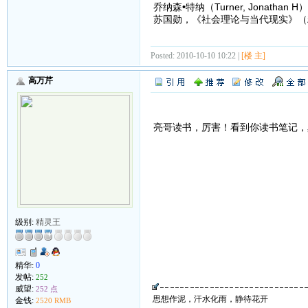
乔纳森•特纳（Turner, Jonat
苏国勋，《社会理论与当代现实》（
Posted: 2010-10-10 10:22 |
[楼 主]
高万芹
亮哥读书，厉害！看到你读书笔记，
级别:
精灵王
精华:
0
发帖:
252
威望:
252 点
思想作泥，汗水化雨，静待花开
金钱:
2520 RMB