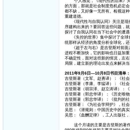
个人感觉，《现代性的后果》关注
的方面，那就是社会制度危机必定会
都不缺，又好像一无所有。检视这种
重建道德。
《现代性与自我认同》关注是现代
序建构出来的？要回答这些问题，就
探讨了自我认同在当下社会中的遭遇
《失控的世界》集中探讨了全球化
统那样从经济的角度分析全球化，还
《超于左与右》是吉登斯对前面几
进程不断加快，它的影响也日益加重
不确定性，面对这些新的情况，左右
局限，建立新的理论出发点来解决当
2011年9月6日—10月8日书目清单
吉登斯著（文军、赵勇译）：《社会理
吉登斯著（李康、李猛译）：《社会的
吉登斯著（胡宗泽、赵立涛译）：《
吉登斯著（郭忠华译）：《历史唯物
吉登斯著（郭忠华译）：《批判的社会
吉登斯著：《为社会学辩护》，社会科
吴思：《潜规则：中国历史中的真实游
吴思：《血酬定律》，工人出版社，20
这个月读的主要是吉登斯的著作，
980年代到90年代初主要是对社会