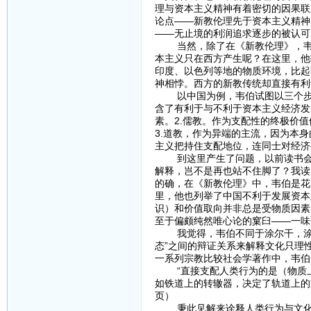
理与资本主义精神有着密切的因果联
论点——新教伦理先于资本主义精神
——无止境的利润追求逐步的被认可
当然，除了在《新教伦理》，韦伯
本主义只在西方产生呢？在这里，他
印度、以色列等地的物质环境，比起
神相悖。西方的新教传统却直接有利
以中国为例，韦伯试图以三个步骤来
含了有利于与不利于资本主义经济发
素。2.儒教。作为支配性的终极价
3.道教，作为异端的主流，因为本
主义把持住支配地位，连同士对经济
到这里产生了问题，以前读书会的
解释，岂不是再也站不住脚了？我读
的确，在《新教伦理》中，韦伯是花
里，他也列举了中国不利于发展资本
识）和价值取向并非总是受物质因素
至于偏颇纯然唯心论的窠臼——一味
我觉得，韦伯不同于涂尔干，涂尔干研
态”之间的辩证关系来解释文化只理
一系列宗教比较社会学著作中，韦伯
“直接支配人类行为的是（物质上及
如铁道上的转辙器，决定了轨道上的方
页）
秉此见解来诠释人类行为与文化现