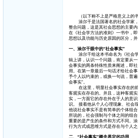
（以下称不上是严格意义上的书
涂尔干是法国著名的社会学家，社
整合问题，这是其社会思想的主要内
在《社会学方法的准则》一书中，即
思想以及功能与历史原因的区分，并
一、涂尔干眼中的“社会事实”
涂尔干给这本书命名为《社会学方
辑上讲，认识一个问题，肯定要从一
会事实的两条特殊性质来阐述，即社
用。在第一章最后一句话才给社会事
予个人以约束的，或换一句说，普遍
会事实”。
在这里，明显社会事实存在的前提
客观实在存在的。并且，这种客观实
实，一方面它的存在外在于人的意识
识。 接着他从个人心理现象、社会
他说社会事实不是有简单的个体组合
所说的，社会强制与个体之间的组合
重要的是产生的条件和方式不同。涂
行为方式或思维方式是存在与个人之
二、“社会事实”概念界定的功用