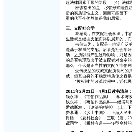
超法律因素干预的阶段；（4）法律
应该指出的是，尽管形式理性法的
后的实质理性主义，因而可能留下一
重的代至今仍然值得我们思索。
三、支配社会学
我感觉，在支配社会学里，韦伯要
生活就是经由支配而得以展开的，而
韦伯认为，支配是一内涵广泛的概
是基于权威的支配。后者是社会学研
动，之所以能产生这种影响，乃是因
的是否实现取决于被支配者对命令的
那么，什么是正当性的支配？韦伯列
受传统型的权威支配所制约的共同
威，但其自身的不稳定特质使之容易
“教权制”的改革过程中，近代民
2011年2月21日—4月1日读书清单
钱永祥，《韦伯作品集Ⅰ——学术与政
钱永祥，《韦伯作品集Ⅱ——经济与历
孟德斯鸠，《论法的精神》（上、下册
费孝通，《乡土中国》，上海人民出版
肖楼，《夏村社会》，三联书店，201
谭同学，《桥村有道——转型乡村的道