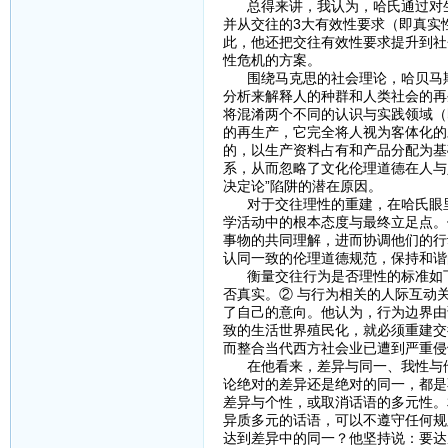
总得来讲，我认为，哈氏通过对生
并从交往的3大有效性要求（即真实
此，他还把交往有效性要求提升到社
性危机的方案。
围绕马克思的社会理论，哈贝马斯
分析来解释人的种群和人类社会的再
将混淆两个不同的认识与实践领域（
的再生产，它完全将人视为客体化的
的，以生产资料占有和产品分配为基
系，从而忽略了文化伦理道德在人与
决定论”陷阱的潜在原因。
对于交往理性的重建，在哈氏眼里
学活动中的根本态度与最终立足点。
事物的共同理解，进而协调他们的行
认同一致的伦理道德规范，保持和谐
衡量交往行为是否理性的标准如下
否真实。② 与行为相关的人际互动
了自己的意向。他认为，行为边界由
致的生活世界殖民化，就必须重建交
而整合当代西方社会业已遭到严重侵
在他看来，差异与同一、我性与他
论绝对的差异还是绝对的同一，都是
差异与个性，或取消话语的多元性。
异质多元的话语，可以不遵守任何规
达到差异中的同一？他坚持说：要达