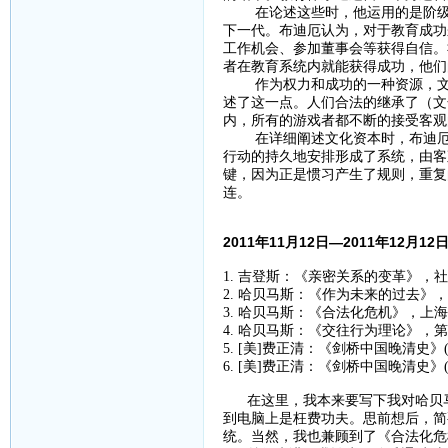
在论述这些时，他运用的是阶级再
下一代。布迪厄认为，对于教育成功
工作机会、参加董事会等获得自信。
者在教育系统内就能获得成功，他们
作为权力和成功的一种资源，文化
述了这一点。人们合法的继承了（文
内，所有的游戏者都不断的接受客观
在详细阐述文化资本时，布迪厄进
行动的持久地安排形成了系统，由客
键，因为正是惯习产生了规则，重复
连。
2011年11月12日—2011年12月1
1. 吉登斯：《亲密关系的变革》，社
2. 哈贝马斯：《作为未来的过去》，
3. 哈贝马斯：《合法化危机》，上海
4. 哈贝马斯：《交往行为理论》，
5. [美]费正清：《剑桥中国晚清史》
6. [美]费正清：《剑桥中国晚清史》
在这里，我本来要写下我对哈贝马
到电脑上是枉费功夫。思前想后，简
统。当然，我也兼顾到了《合法化危