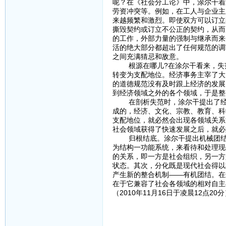
呢？在《社会分工论》中，涂尔干着
劳资冲突等。例如，在工人与企业主
来越频繁和激烈。即使双方可以订立
撕毁契约或订立不公正的契约，从而
的工作，外部力量的强制与继承而来
活的绝大部分都超出了任何规范的调
之间充满猜忌和敌意。
根源在哪儿?在涂尔干看来，失范
转变为支配地位。经济事务主宰了大
的道德规范没有及时跟上经济的发展
到经济领域之外的各个领域，于是整
在剖析失范时，涂尔干提出了经济
成的，经济、文化、宗教、教育、科
支配地位，就必然会出现各领域关系
社会领域获得了快速发展之后，就必
归根结底。涂尔干提出机械团结与
为结构一功能系统，来看待和处理现
的关系，即一方是社会组织，另一方
状态。其次，分化既是现代社会得以
产生新的整合机制——有机团结。在
在于它兼容了社会各领域的相对自主
（2010年11月16日于凌晨12点20分