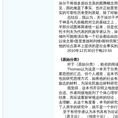
涂尔干将很多源自北美的图腾概念用于
见，因此掩盖了事实。也许正如普里
实的可靠性历来受到质疑。除了经验
总结后，我认为，关于涂尔干书中
于神圣与凡俗截然对立的基础之上，
半部分试图将两者统一起来，但是也
托卡列夫为代表的民族学者认为，涂
倾向可能推演出每一个社会都会由自
以埃文斯•普里查德和列维•斯特劳
他的论点基本上提供的是社会事实的
2010年12月30日于晚23:55
《原始分类》
对于《原始分类》，粗劣的阅读
Thomas认为这是一本关于分类
要思想的汇总。但个人感觉，这本书
包括研究思维方式，如将他的社会有
族志的材料，为深化民族志材料研究
我觉得，这本书开宗明义地批驳了
合适。作者间接地批判了个体心理学
结果，而应该重新审视这样的结论，
去理解。从这个角度看，本书的研究
了人类学的研究中，就不是一个外行
至于有些学者认为本书具有为论证
《君主论》、《传统十论》、《论