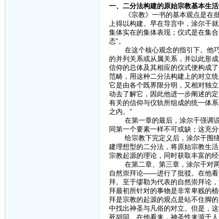
一、二分法构建的原始宗教基本生活
《宗教》一书的基本观点是在批判
上得以构建。早在导言中，涂尔干就
集体实在的集体表现；仪式是在集合
态”。
在这个核心观念的指引下。他巧妙
的并列关系或从属关系，并以此形成
信仰的总体及其相应的仪式便构成了
范畴，用这种二分法构建上的对立统
它是由各个既界限分明，又相对独立
动去了解它，因此他进一步阐述的定
有关的信仰与仪轨所组成的统一体系
之内。”
在第一章的最后，涂尔干强调说：
同第一个要素一样不可或缺；这充分
给宗教下完定义后，涂尔干围绕研
建理想型的二分法，将原始宗教生活
宗教起源的理论，同时获取丰富的经
在第二章、第三章，涂尔干对两种
自然崇拜论——进行了批驳。在他看
拜。至于缪勒为代表的自然崇拜论，
拜最初所针对的事物是非常卑贱的植
拜是宗教的起源的观点是站不住脚的
中找出神圣与凡俗的对立。但是，这
死胡同。在他看来，神圣性来源于人