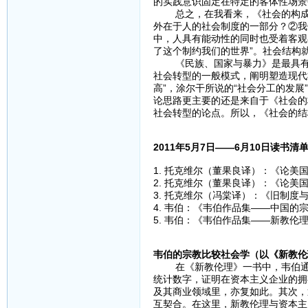
的实践意识固定在特定的客体性场景
总之，在我看来，《社会的构成》
外在于人的社会制度的一部分？②我
中，人具有能动性的同时也受着客观
了这个制约我们的世界”。社会结构
《民族、国家与暴力》是最具有历
社会转型的一般模式，阐明塑造现代
高”，涂尔干所说的“社会分工的发展
论思路更主要的还是来自于《社会的
社会转型的论点。所以，《社会的结
2011年5月7日——6月10日读书清
1. 托克维尔（董果良译）：《论美
2. 托克维尔（董果良译）：《论美
3. 托克维尔（冯棠译）：《旧制度
4. 韦伯：《韦伯作品集——中国的
5. 韦伯：《韦伯作品集——新教伦
韦伯的宗教比较社会学（以《新教伦
在《新教伦理》一书中，韦伯通过
统计数字，证明在资本主义企业的拥
及其商业领域里，亦复如此。其次，
互契合。在这里，新教伦理与资本主