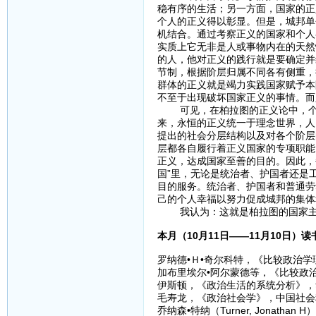
稳有序的生活；另一方面，国家的正
个人的正义得以彰显。但是，城邦单
机结合。通过考察正义的国家和个人
实质上它无非是人或事物内在的天然
的人，他对正义的践行就是要确定并
节制，根据阶层归属不同各有侧重，
群体的正义就是竭力实践国家赋予本
不至于出现破坏国家正义的事情。而
可见，在柏拉图的正义论中，个人
来，永恒的正义统一于理念世界，人
提出的社会分层结构以及对各个阶层的
层都各自履行着正义国家的专项职能
正义，达成国家至善的目的。因此，
国”里，无论是统治者、护国者还是
目的服务。统治者、护国者和普通劳
己的个人幸福以努力促成城邦的集体
我认为：这就是柏拉图的国家主
本月（10月11日——11月10日）
罗纳德•Ｈ•奇尔科特，《比较政治学
加布里埃尔•阿尔蒙德等，《比较政治
伊斯顿，《政治生活的系统分析》，华
毛寿龙，《政治社会学》，中国社会科
乔纳森•特纳（Turner, Jona