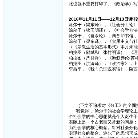
此也就不重复打印了。《政治学》写
2010年11月11日——12月13日读
涂尔干（渠东译），《社会分工论》，
涂尔干（狄玉明译），《社会学方法的
涂尔干，《自杀论》，商务印书馆，2
涂尔干（渠东译），《实用主义与社会
（《宗教生活的基本形式》本月未能
柏拉图（郭斌和，张竹明译），《理想
柏拉图（严群译），《游叙弗伦•苏格
柏拉图（洪涛译），《政治家》，上海
李昌平，《我向总理说实话》，陕西
(下文不追求对《分工》的全面把
我觉得， 涂尔干的社会学理论主
个社会学的中心思想就是个人诞生于
实际上是一个古老而又常新的问题：
为社会学的核心概念。针对社会分化
实现社会的整合。涂尔干的思想形成