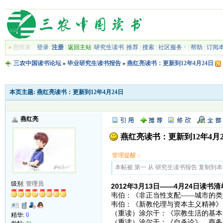
»
您尚未
登录
注册
|
返回主站
|
研究生读书
|
推荐
|
搜索
|
社区服务
|
帮助
|
订阅
三农中国读书论坛
»
毕业研究生读书报告
»
燕红亮读书：更新到12年4月24日
本页主题:
燕红亮读书：更新到12年4月24日
燕红亮
燕红亮读书：更新到12年4月2
管理提醒：
本帖被 第一 从 研究生读书报告 复制到本区(2
级别:
管理员
2012年3月13日——4月24日读书
韦伯：《非正当性支配——城市的类型
韦伯：《新教伦理与资本主义精神》，
（重读）涂尔干：《宗教生活的基本形
精华:
0
（重读）涂尔干：《自杀论》，商务印