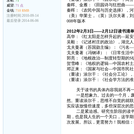
发帖:
71
秦晖、金雁：《田园诗与狂想曲——
威望:
71 点
秦晖：《农民中国与历史选择》，河南
金钱:
710 RMB
注册时间:2010-09-14
（美）华莱士，（英）沃尔夫著，刘
最后登录:2014-06-06
008年版本
2012年2月3日——2月12日读书清
高华：《红太阳是怎样升起的—延安
吴毅：《记述村庄的政治》，湖北人民
戈夫曼著（苏国勋主编）：《污名—受
戈夫曼著（冯钢译）：《日常生活中的
郭亮：《地根政治—制度转型期的S镇农
贺雪峰：《地权的逻辑—中国农村土
邓正来：《国家与社会—中国市民社会
（重读）涂尔干：《社会分工论》，三
（重读）涂尔干：《社会学方法的准则
关于读书的具体内容我就不再一个
一是想象力。过去的一个月，废话
然。重读涂尔干，思维不自觉的就联
实应该放慢些速度，多些深层次的思
二是紧迫感。研究生阶段的读书生
期，也是我人生的一个关口，这学期
次发展。所以，更需努力！我相信：