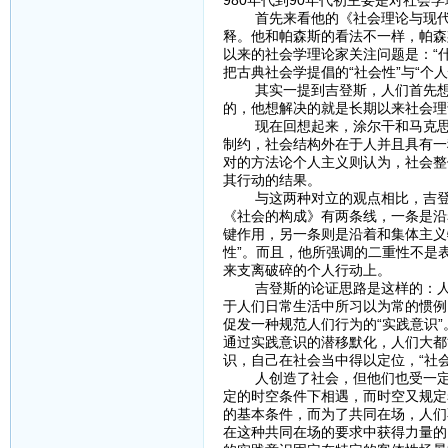
首先来看他的《社会理论与现代社
释。他和帕森斯的看法不一样，帕森
以来的社会学理论家关注问题是：“
把古典社会学提倡的“社会性”与“个人
其实一提到吉登斯，人们首先想到
的，他想解决的就是长期以来社会理论
现在回想起来，涂尔干和马克思一
制约，社会结构外在于人并且具有一
对的方法论个人主义则认为，社会整
其行动的结果。
与这两种对立的观点相比，吉登斯
《社会的构成》有两条线，一条是沿
键作用，另一条则是沿着和集体主义
性”。而且，他所强调的二重性不是
来支离破碎的个人行动上。
吉登斯的论证思路是这样的：人生
于人们日常生活中所习以为常的惯例
促发一种规范人们行为的“实践意识
通过实践意识的潜移默化，人们大都
识，自己在社会当中得以定位，“社
人创造了社会，但他们也受一定的
定的时空条件下相遇，而时空又规定
的基本条件，而为了共同在场，人们
在这种共同在场的要求中获得力量的