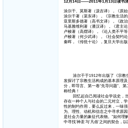
12月14日——2011年1月13日读书
涂尔干、莫斯著（汲吉译），《原始分
涂尔干著（渠东译），《宗教生活的基
亚里斯多德著（高书文译），《政治学
马基雅维利著（潘汉译），《君主论》
卢梭著（高熠译），《论人类不平等的
卢梭著（何少武译），《社会契约论》
秦晖，《传统十论》，复旦大学出版社
涂尔干于1912年出版了《宗教生
发探讨了宗教生活构成的基本原理及
分，即导言、第一卷“先导问题”、第
称经典！
回忆起自己阅读社会学说史，当时
存在一种个人与社会的二元对立，学
性的制约作用，要么反过来，一味强
为、理性、动机和信念之中寻求原因
是社会力量的象征代表物。”如何理
中寻找‘神圣’与‘凡俗’之间的契合