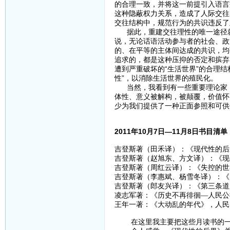
的合理一致，并将这一前提引入语言
这种隐蔽权力关系，造成了人际交往
交往结构中，规范行为的共识违反了
据此，重建交往理性的唯一途径就
说，无论话语活动参与者的社会、政
的、在平等的主体间达成的共识，均
追求的，都是这种压抑的否定和摈弃
遭到严重破坏的“生活世界”的合理结
性”，以消除生活世界的殖民化。
当然，我看到有一些重要理论家，
体性、意义被解构，被颠覆，价值怀
少为我们提供了一种正面参照和可供
2011年10月7日—11月8日书目清单
吉登斯著（田禾译）：《现代性的后果
吉登斯著（赵旭东、方文译）：《现代
吉登斯著（周红云译）：《失控的世界
吉登斯著（李惠斌、杨雪冬译）：《
吉登斯著（郎友兴译）：《第三条道路
凌志军著：《历史不再徘徊—人民公
王年一著：《大动乱的年代》，人民出
在这里我主要把这些月读书的一