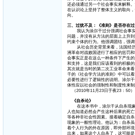
还必须通过另一个社会事实来解释。
在认识论上坚持了整体主义的取向，
向。
三、过犹不及：《准则》是否存在过
我认为涂尔干过分强调社会事实，
问题，并没有从方法的层面上上升到
约束个体的行为。他强调团结，强调
从社会历史背景来看，法国经历了
洲革命对战败国进行了相应的惩罚和
会事实正是在这么一种条件下产生的
和支持，这是我们应该看到的积极的
其次就是当时的第二次工业革命来看
干的《社会学方法的准则》中可以看
必要性进行了逻辑性的说明。涂尔干
体性应以社会的强制性和制度性来制
（2010年11月23日于夜23：50）
《自杀论》
在这本书中，涂尔干从自杀现象的
人也知道必然会产生这种后果的死亡
等各种非社会性因素。接着确定自杀
现象的一般性理论。他认为：自杀虽
着个人行为的外在原因，即外部环境
出来，如果这个人自杀了，这可能是