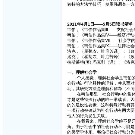
独特的方法学技巧，侧重强调某一方
2011年4月1日——5月5日读书清单
韦伯，《韦伯作品集Ⅲ——支配社会学
韦伯，《韦伯作品集Ⅳ——经济行动与
韦伯，《韦伯作品集Ⅶ——社会学的
韦伯，《韦伯作品集Ⅸ——法律社会学
洛克，（瞿菊农、叶启芳译）：《政府
洛克，（瞿菊农、叶启芳译）：《政府
拉斯莱特(著) 冯克利（译）：《洛克
一、理解社会学
个人感觉，理解社会学是韦伯的一
会行动进行诠释性的理解，并从而对
动，其研究方法是理解和解释（不同
在韦伯那里，社会行动中的集体构
才是这些特殊行动的唯一承载者。因
的的建设性要素。这种特殊行动有其
一项行动被确认为社会行动有两大要
他人的行为发生关联。
在我看来，理解社会学绝不是只去
角。由于社会中的社会行动不可能是
的类型学体系。韦伯把社会行动分为