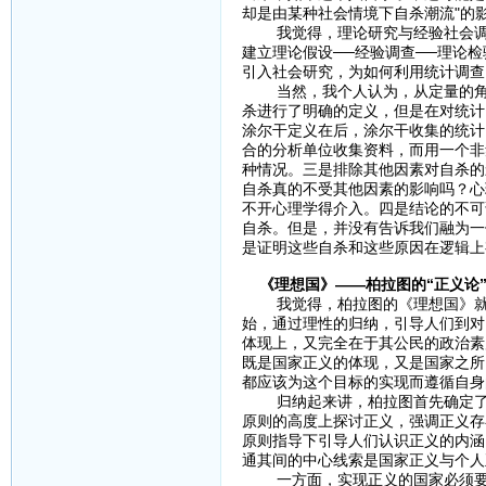
却是由某种社会情境下自杀潮流"
我觉得，理论研究与经验社会调查的
建立理论假设──经验调查──理论
引入社会研究，为如何利用统计调
当然，我个人认为，从定量的角度
杀进行了明确的定义，但是在对统计
涂尔干定义在后，涂尔干收集的统计
合的分析单位收集资料，而用一个非
种情况。三是排除其他因素对自杀的
自杀真的不受其他因素的影响吗？心
不开心理学得介入。四是结论的不可
自杀。但是，并没有告诉我们融为一
是证明这些自杀和这些原因在逻辑上
《理想国》——柏拉图的“正义论
我觉得，柏拉图的《理想国》就是一
始，通过理性的归纳，引导人们到对
体现上，又完全在于其公民的政治素
既是国家正义的体现，又是国家之所
都应该为这个目标的实现而遵循自身
归纳起来讲，柏拉图首先确定了正
原则的高度上探讨正义，强调正义存
原则指导下引导人们认识正义的内涵
通其间的中心线索是国家正义与个人
一方面，实现正义的国家必须要有