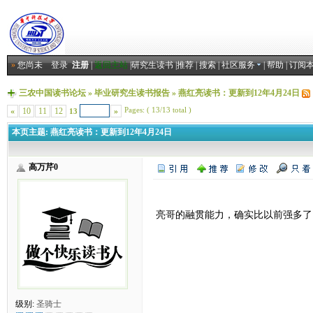
»
您尚未
登录
注册
|
返回主站
|
研究生读书
|
推荐
|
搜索
|
社区服务
|
帮助
|
订阅
三农中国读书论坛
»
毕业研究生读书报告
»
燕红亮读书：更新到12年4月24日
Pages: ( 13/13 total )
«
10
11
12
»
13
本页主题:
燕红亮读书：更新到12年4月24日
高万芹0
亮哥的融贯能力，确实比以前强多了
级别:
圣骑士