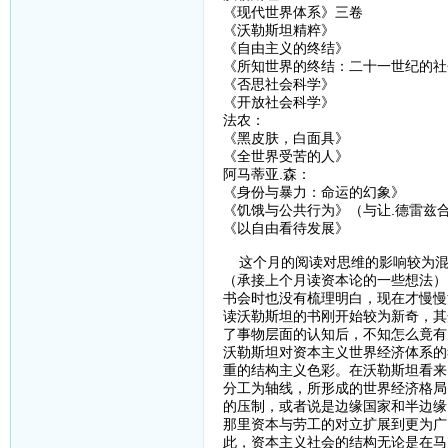
《现代世界体系》三卷
《沃勒斯坦精粹》
《自由主义的终结》
《所知世界的终结：二十一世纪的社
《否思社会科学》
《开放社会科学》
法农：
《黑皮肤，白面具》
《全世界受苦的人》
阿马蒂亚.森：
《身份与暴力：命运的幻象》
《饥饿与公共行为》（与让.德雷兹
《以自由看待发展》
这个月的阅读对思维的影响较为混
（承接上个月读资本论的一些想法）
书会时也没有梳理明白，现在才慢慢
读沃勒斯坦的书刚开始较为新奇，其
了事物层面的认知后，不知怎么竟有
沃勒斯坦对资本主义世界经济体系的
重的结构主义色彩。在沃勒斯坦看来
分工为轴线，所形成的世界经济格局
的压制，或者说是边缘国家和半边缘
那里资本与劳工的对立扩展到更为广
此，资本主义社会的结构无论是在马