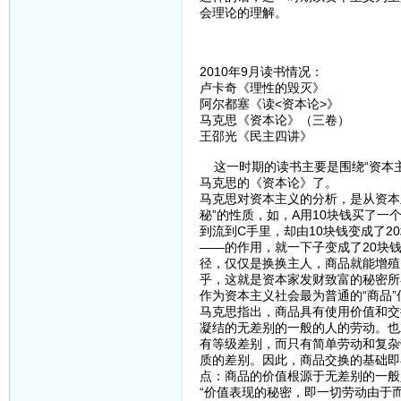
会理论的理解。
2010年9月读书情况：
卢卡奇《理性的毁灭》
阿尔都塞《读<资本论>》
马克思《资本论》（三卷）
王邵光《民主四讲》
这一时期的读书主要是围绕“资本主
马克思的《资本论》了。
马克思对资本主义的分析，是从资本
秘”的性质，如，A用10块钱买了一
到流到C手里，却由10块钱变成了2
——的作用，就一下子变成了20块
径，仅仅是换换主人，商品就能增殖
乎，这就是资本家发财致富的秘密所
作为资本主义社会最为普通的“商品
马克思指出，商品具有使用价值和交
凝结的无差别的一般的人的劳动。也
有等级差别，而只有简单劳动和复杂
质的差别。因此，商品交换的基础即
点：商品的价值根源于无差别的一般
“价值表现的秘密，即一切劳动由于