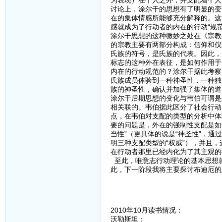
为表现）在个人之外，并支配着个人
讨论上，涂尔干的思想有了明显的变
在的集体情感所能够充分解释的。这
感就成为了行动者的内在的行动“规范
涂尔干思想的这种微妙之处在《宗教
的宗教主要有两部分构成：信仰和仪
氏族的符号，是氏族的代表。因此，
标志的这种外在表征，是如何作用于
内在的行动规范的？涂尔干据此考察
氏族成员体验到一种神圣性，一种独
族的神圣性，确认并加强了集体的道
涂尔干后期思想的变化与韦伯可谓是
相关联的。韦伯据此区分了社会行动
点，在韦伯对支配的类型的分析中体
要的问题是，外在的强制性支配是如
当性”（更具体的说是“神圣性”，通
明三种支配类型的“权威”），并且
在行动者那里已经内化为了其主观的
至此，唯意志行动理论的基本思想
此，下一阶段我将主要探讨布迪厄的
2010年10月读书情况：
沃勒斯坦：