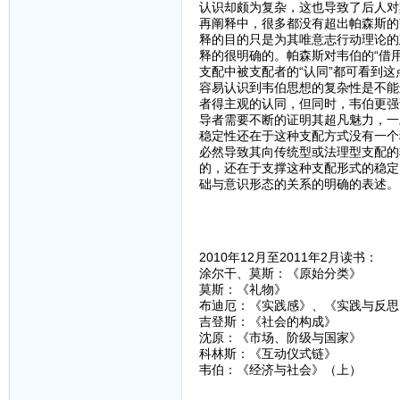
认识却颇为复杂，这也导致了后人对
再阐释中，很多都没有超出帕森斯的
释的目的只是为其唯意志行动理论的
释的很明确的。帕森斯对韦伯的“借用”
支配中被支配者的“认同”都可看到
容易认识到韦伯思想的复杂性是不能
者得主观的认同，但同时，韦伯更强
导者需要不断的证明其超凡魅力，一
稳定性还在于这种支配方式没有一个
必然导致其向传统型或法理型支配的
的，还在于支撑这种支配形式的稳定
础与意识形态的关系的明确的表述。
2010年12月至2011年2月读书：
涂尔干、莫斯：《原始分类》
莫斯：《礼物》
布迪厄：《实践感》、《实践与反思
吉登斯：《社会的构成》
沈原：《市场、阶级与国家》
科林斯：《互动仪式链》
韦伯：《经济与社会》（上）