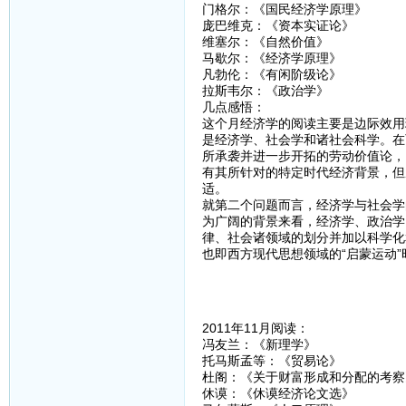
门格尔：《国民经济学原理》
庞巴维克：《资本实证论》
维塞尔：《自然价值》
马歇尔：《经济学原理》
凡勃伦：《有闲阶级论》
拉斯韦尔：《政治学》
几点感悟：
这个月经济学的阅读主要是边际效用
是经济学、社会学和诸社会科学。在
所承袭并进一步开拓的劳动价值论，
有其所针对的特定时代经济背景，但
适。
就第二个问题而言，经济学与社会学
为广阔的背景来看，经济学、政治学
律、社会诸领域的划分并加以科学化和
也即西方现代思想领域的“启蒙运动
2011年11月阅读：
冯友兰：《新理学》
托马斯孟等：《贸易论》
杜阁：《关于财富形成和分配的考察
休谟：《休谟经济论文选》