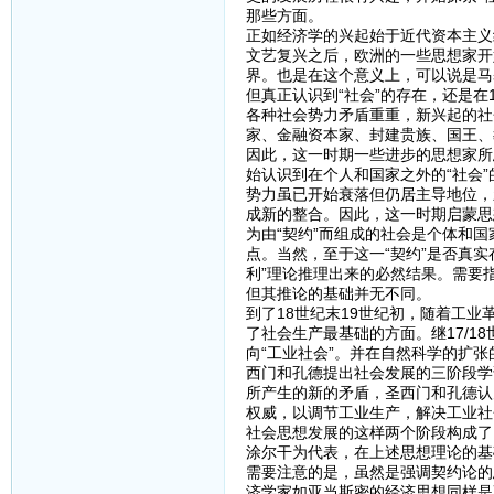
那些方面。
正如经济学的兴起始于近代资本主义
文艺复兴之后，欧洲的一些思想家开
界。也是在这个意义上，可以说是马
但真正认识到“社会”的存在，还是在
各种社会势力矛盾重重，新兴起的社
家、金融资本家、封建贵族、国王、
因此，这一时期一些进步的思想家所
始认识到在个人和国家之外的“社会
势力虽已开始衰落但仍居主导地位，
成新的整合。因此，这一时期启蒙思
为由“契约”而组成的社会是个体和国
点。当然，至于这一“契约”是否真
利”理论推理出来的必然结果。需要
但其推论的基础并无不同。
到了18世纪末19世纪初，随着工
了社会生产最基础的方面。继17/1
向“工业社会”。并在自然科学的扩
西门和孔德提出社会发展的三阶段学
所产生的新的矛盾，圣西门和孔德认
权威，以调节工业生产，解决工业社
社会思想发展的这样两个阶段构成了
涂尔干为代表，在上述思想理论的基
需要注意的是，虽然是强调契约论的
济学家如亚当斯密的经济思想同样是