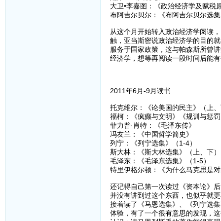
大卫•李嘉图：《政治经济学及赋税
布阿吉尔贝尔：《布阿吉尔贝尔选集
从这个月开始转入政治经济学阅读，
触，亚当斯密说政治经济学的目的就
服务于国家政策，这与帕森斯所曾讲
经济学，想等再阅读一段时间后能有
2011年6月-9月读书
托克维尔：《论美国的民主》（上、
福柯：《疯癫与文明》《规训与惩罚
菲力普·肖特：《毛泽东传》
冯友兰：《中国哲学简史》
列宁：《列宁选集》（1-4）
斯大林：《斯大林选集》（上、下）
毛泽东：《毛泽东选集》（1-5）
特里伊格尔顿：《为什么马克思是对
还记得自己第一次读过《资本论》后
并没有讲到过这个东西，也似乎就更
接着读了《马恩选集》、《列宁选集
体验，有了一个很有意思的发现，这