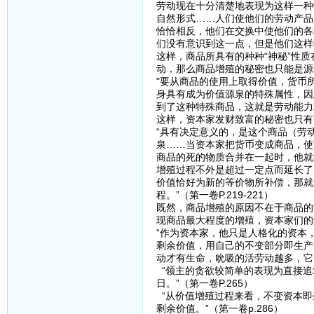
劳动现在十分清楚地表现为这样一种
自然形式……人们使他们的劳动产品
恰恰相反，他们在交换中使他们的各
们没有意识到这一点，但是他们这样做了
这样，商品所具有的种种“神秘”性
动，那么商品增殖的秘密也只能是源
"要从商品的使用上取得价值，货币
身具有成为价值源泉的特殊属性，因
到了这种特殊商品，这就是劳动能力或
这样，资本家发财致富的秘密也只有
“具有决定意义的，是这个商品（劳
泉……当资本家把货币变成商品，使
商品的死的物质合并在一起时，他就
增殖过程不外是超过一定点而延长了
价值恰好为新的等价物所补偿，那就
程。”（第一卷P.219-221）
既然，商品增殖的原因不在于商品的
现商品最大程度的增殖，资本家们的
“作为资本家，他只是人格化的资本
剩余价值，用自己的不变部分即生产
动才有生命，吮吸的活劳动越多，它的
“领主的贪欲较简单的表现为直接追
日。”（第一卷P.265）
“从价值增殖过程来看，不变资本即
剩余价值。”（第一卷p.286）