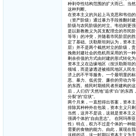
种剥夺性结构范围的扩大而已。当然
这种判断。
在资本主义的兴起上马克思和韦伯的
（资产阶级）通过暴力手段推翻封建
阶级与农民阶级的对立。韦伯则更强
是以新教教义为其支配理念的市民阶
等等）的冲突，并随着市民阶层的胜
定了基础。沃勒斯坦则认为，资本主
层）并不是两个截然对立的阶级，贵
挽救封建社会的危机而采用的另一种
剩余价值的方式由封建的形式转化为
资本主义在边缘地区（按沃勒斯坦的
领域，而是渗透进被殖民地区人民生
济上的不平等服务。一个最明显的标
恶、暴力、低劣货、廉价的劳动力等
的东西。殖民时期殖民者所建构的这
后，人们仍“天然地”追求“白”的东
分裂”的“症状”。
两个月来，一直想得出答案，资本主
排除其种种外在包装，资本主义只剩
当然，这并不是说，这就是资本主义
强调个体的“自由意志”。 在阿玛
性）特点，权力不过是个体的一种能
需要的食物的能力。由此，展现在我
这样的话，这一时期以资本主义为主