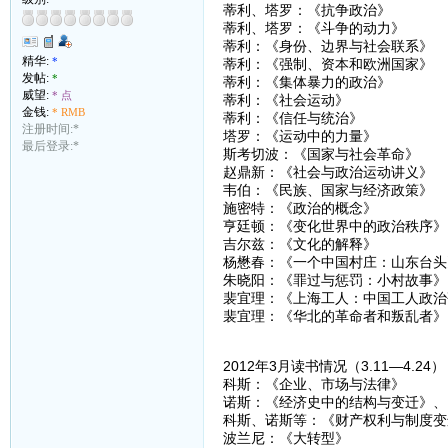
蒂利、塔罗：《抗争政治》
蒂利、塔罗：《斗争的动力》
蒂利：《身份、边界与社会联系》
精华:
*
蒂利：《强制、资本和欧洲国家》
发帖:
*
蒂利：《集体暴力的政治》
威望:
* 点
蒂利：《社会运动》
金钱:
* RMB
蒂利：《信任与统治》
注册时间:*
塔罗：《运动中的力量》
最后登录:*
斯考切波：《国家与社会革命》
赵鼎新：《社会与政治运动讲义》
韦伯：《民族、国家与经济政策》
施密特：《政治的概念》
亨廷顿：《变化世界中的政治秩序》
吉尔兹：《文化的解释》
杨懋春：《一个中国村庄：山东台头
朱晓阳：《罪过与惩罚：小村故事》
裴宜理：《上海工人：中国工人政治
裴宜理：《华北的革命者和叛乱者》
2012年3月读书情况（3.11—4.24
科斯：《企业、市场与法律》
诺斯：《经济史中的结构与变迁》、
科斯、诺斯等：《财产权利与制度变
波兰尼：《大转型》