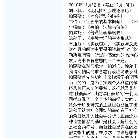
2010年11月读书（截止12月13日）
刘小枫：《现代性社会理论绪论》
帕森斯：《社会行动的结构》
韦伯：《社会学的基本概念》、《经
李猛编：《韦伯：法律与价值》
帕累托：《普通社会学纲要》
涂尔干：《宗教生活的基本形式》
布迪厄：《实践感》、《实践与反思
这个月的阅读主要是围绕着“行动”
勒斯坦阅读中所强烈感受到的“结构”
发展史中最有意思的一个主题。
帕森斯在对马歇尔、帕累托、涂尔干
我借助帕氏的唯意志行动理论谈谈对
帕森斯首先从功利主义经济学的“行
为目的的，是为了实现个人利益的最
序从何而来？但显然，这样就又是与
过“社会契约”以使得社会避免“一
同样忽视了一个基本的前提：契约，
涂尔干所要研究的主题也就凸显了出来
涂尔干认为社会团结的基础在于社会
的角度展开的社会学分析，正如涂尔
种道德情感的基础是社会，是社会的
是社会的符号，而就社会是实在的这
需要指出的是，在涂尔干早期思想中