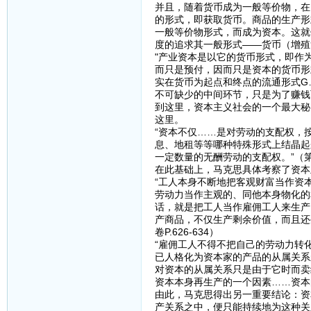
并且，随着货币成为一般等价物，在
的形式，即获取货币。商品的生产形
一般等价物形式，而成为资本。这就
度的追求其一般形式——货币（增殖
"产业资本是以它的货币形式，即作
而只是预付，因而只是资本的货币形
实在货币为起点和终点的流通形式G
不可缺少的中间环节，只是为了赚钱而
到这里，资本主义社会的一个最大秘
这里。
“资本不仅……是对劳动的支配权，
息、地租等等哪种特殊形式上结晶起
一定数量的无酬劳动的支配权。”（第一
在此基础上，马克思具体考察了资本
“工人本身不断地把客观财富当作资
劳动力当作主观的、同他本身物化的
话，就是把工人当作雇佣工人来生产
产商品，不仅生产剩余价值，而且还
卷P.626-634）
“雇佣工人不得不把自己的劳动力转
已人格化为资本家的产品的从属关系
对资本的从属关系只是由于它时而卖
资本本身再生产的一个因素……资本的积
由此，马克思得出另一重要结论：资
产关系之中，便只能持续地为这种关