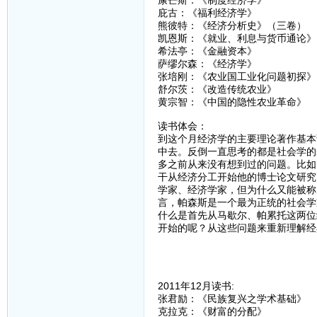
康芒斯：《制度经济学》
庇古：《福利经济学》
熊彼特：《经济分析史》（三卷）
凯恩斯：《就业、利息与货币通论》
希法亭：《金融资本》
萨缪尔森：《经济学》
张培刚：《农业国工业化问题初探》
舒尔茨：《改造传统农业》
黄宗智：《中国的隐性农业革命》
读书体会：
到这个月经济学的主要理论著作基本
中去。反倒一直思考的都是社会学的
多之前从来没有想到过的问题。比如
干从经济分工开始他的博士论文研究
学家、经济学家，但为什么又能被称
言，帕森斯是一个最为正统的社会学
什么是首先从马歇尔、帕累托这两位
开始的呢？从这些问题来重新理解经
2011年12月读书:
张君励：《民族复兴之学术基础》
克拉克：《财富的分配》