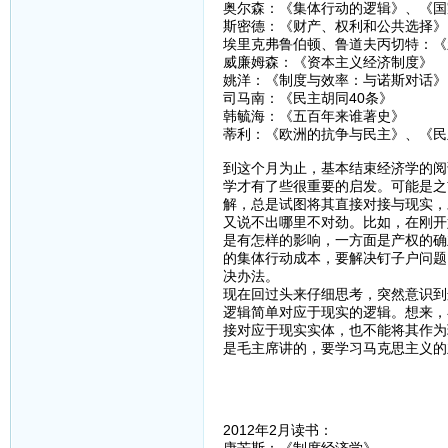
奥尔森：《集体行动的逻辑》、《国
斯密德：《财产、权利和公共选择》
埃里克弗鲁伯顿、鲁道夫丙切特：《
威廉姆森：《资本主义经济制度》
姚洋：《制度与效率：与诺斯对话》
司马南：《民主胡同40条》
韩毓海：《五百年来谁著史》
蒂利：《欧洲的抗争与民主》、《民
到这个月为止，基本结束经济学的阅
学才有了些很重要的启发。可能是之
解，总是试图将其直接对接与现实，
又说不出哪里不对劲。比如，在刚开
是有怎样的影响，一方面是产权的确
的集体行动成本，要解决钉子户问题
决办法。
现在回过头来仔细思考，突然意识到
逻辑简单对应于现实的逻辑。想来，
接对应于现实实体，也不能将其作为
是毛主席讲的，要学习马克思主义的
2012年2月读书：