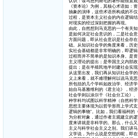
认识：读马恩列斯毛的著作能很直观
《资本论》为例，其核心术语如：资
抽象的演绎，这些术语所构成的不仅
过程，是资本主义社会的内在逻辑结
对现实的经过深刻把握的再现。
由此，自然想到马克思的一个有关知
是如何决定社会意识的，二是社会意
方面问题，即从社会意识是社会存在
础。从知识社会学的角度来看，历史
实社会基础都是非常明确的，即逻辑
过程而并不简单的是知识本身。是资
主义理论的提出；是帝国主义内部政
提出；是在半殖民地半封建社会实现
从这里出发，我们再从知识社会学的
义上来看，就不难理解何以说马克思
所包括的几个学科如政治学、经济学
始自马基雅维利的《君主论》，经济
社会学则以涂尔干《社会分工论》、
种学科均试图以科学精神（自然科学
思想主要体现为以哲学形而上学式玄
逻辑的事物”。比如，我们看福柯的
为分析对象，通过作者主观建立的逻
度来讲就是非科学的。那么，什么又
主义与科学社会主义之别。我们讲马
义学说，为什么说是空想的呢，即在