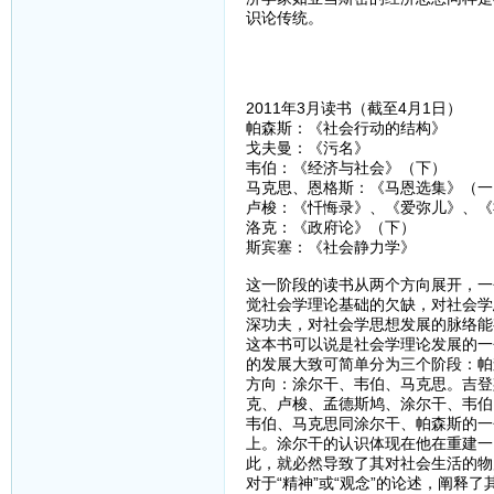
识论传统。
2011年3月读书（截至4月1日）
帕森斯：《社会行动的结构》
戈夫曼：《污名》
韦伯：《经济与社会》（下）
马克思、恩格斯：《马恩选集》（一
卢梭：《忏悔录》、《爱弥儿》、《
洛克：《政府论》（下）
斯宾塞：《社会静力学》
这一阶段的读书从两个方向展开，一
觉社会学理论基础的欠缺，对社会学
深功夫，对社会学思想发展的脉络能
这本书可以说是社会学理论发展的一
的发展大致可简单分为三个阶段：帕
方向：涂尔干、韦伯、马克思。吉登
克、卢梭、孟德斯鸠、涂尔干、韦伯
韦伯、马克思同涂尔干、帕森斯的一个重
上。涂尔干的认识体现在他在重建一
此，就必然导致了其对社会生活的物
对于“精神”或“观念”的论述，阐释