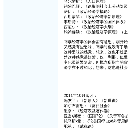
马尔萨斯：《人口原理》
约翰巴顿：《论影响社会上劳动阶级
萨伊：《政治经济学概论》
西斯蒙第：《政治经济学新原理》
李斯特：《政治经济学的国民体系》
西尼尔：《政治经济学大纲》
约翰穆勒：《政治经济学原理》（上
阅读经济学的体会蛮有意思，刚开始
又感觉有些乏味，阅读时也没有了动
这种乏味的感觉，想来，这也不过是
然这种感觉很短暂，仅一刹那，似懂
变化虽纷繁复杂，但概念所指向的背
济学亦不过如此，想来，这也是社会
2011年10月阅读：
冯友兰：《新原人》《新世训》
加尔布雷思：《富裕社会》
魁奈：《经济表及著作选》
亚当•斯密：《国富论》《关于军备
托马斯•孟：《论英国得自对外贸易
配第：《赋税论》