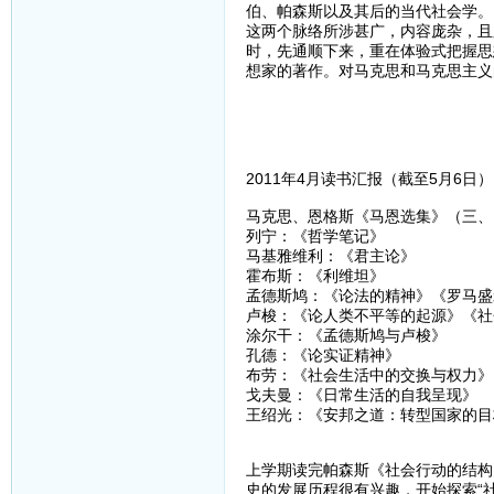
伯、帕森斯以及其后的当代社会学。
这两个脉络所涉甚广，内容庞杂，且
时，先通顺下来，重在体验式把握思
想家的著作。对马克思和马克思主义
2011年4月读书汇报（截至5月6日）
马克思、恩格斯《马恩选集》（三、
列宁：《哲学笔记》
马基雅维利：《君主论》
霍布斯：《利维坦》
孟德斯鸠：《论法的精神》《罗马盛
卢梭：《论人类不平等的起源》《社
涂尔干：《孟德斯鸠与卢梭》
孔德：《论实证精神》
布劳：《社会生活中的交换与权力》
戈夫曼：《日常生活的自我呈现》
王绍光：《安邦之道：转型国家的目
上学期读完帕森斯《社会行动的结构
史的发展历程很有兴趣，开始探索“