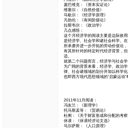
庞巴维克：《资本实证论》
维塞尔：《自然价值》
马歇尔：《经济学原理》
凡勃伦：《有闲阶级论》
拉斯韦尔：《政治学》
几点感悟：
这个月经济学的阅读主要是边际效用
是经济学、社会学和诸社会科学。在
所承袭并进一步开拓的劳动价值论，
有其所针对的特定时代经济背景，但
适。
就第二个问题而言，经济学与社会学
为广阔的背景来看，经济学、政治学
律、社会诸领域的划分并加以科学化和
也即西方现代思想领域的“启蒙运动
2011年11月阅读：
冯友兰：《新理学》
托马斯孟等：《贸易论》
杜阁：《关于财富形成和分配的考察
休谟：《休谟经济论文选》
马尔萨斯：《人口原理》