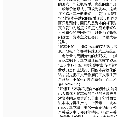
的形式，即获取货币。商品的生产形
一般等价物形式，而成为资本。这就
度的追求其一般形式——货币（增殖
"产业资本是以它的货币形式，即作
而只是预付，因而只是资本的货币形
实在货币为起点和终点的流通形式G
不可缺少的中间环节，只是为了赚钱而
到这里，资本主义社会的一个最大秘
这里。
“资本不仅……是对劳动的支配权，
息、地租等等哪种特殊形式上结晶起
一定数量的无酬劳动的支配权。”（第一
在此基础上，马克思具体考察了资本
“工人本身不断地把客观财富当作资
劳动力当作主观的、同他本身物化的
话，就是把工人当作雇佣工人来生产
产商品，不仅生产剩余价值，而且还
卷P.626-634）
“雇佣工人不得不把自己的劳动力转
已人格化为资本家的产品的从属关系
对资本的从属关系只是由于它时而卖
资本本身再生产的一个因素……资本的积
由此，马克思得出另一重要结论：资
产关系之中，便只能持续地为这种关
“随着资本的增长……资本的剥削和