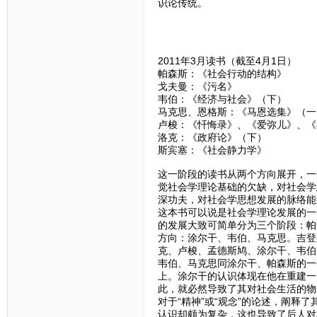
识论传统。
2011年3月读书（截至4月1日）
帕森斯：《社会行动的结构》
戈夫曼：《污名》
韦伯：《经济与社会》（下）
马克思、恩格斯：《马恩选集》（一
卢梭：《忏悔录》、《爱弥儿》、《
洛克：《政府论》（下）
斯宾塞：《社会静力学》
这一阶段的读书从两个方向展开，一
觉社会学理论基础的欠缺，对社会学
深功夫，对社会学思想发展的脉络能
这本书可以说是社会学理论发展的一
的发展大致可简单分为三个阶段：帕
方向：涂尔干、韦伯、马克思。吉登
克、卢梭、孟德斯鸠、涂尔干、韦伯
韦伯、马克思同涂尔干、帕森斯的一个重
上。涂尔干的认识体现在他在重建一
此，就必然导致了其对社会生活的物
对于“精神”或“观念”的论述，阐释
认识却颇为复杂，这也导致了后人对