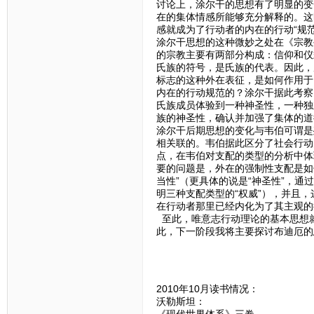
讨论上，涂尔干的思想有了明显的变
在的集体情感所能够充分解释的。这
感就成为了行动者的内在的行动“规范
涂尔干思想的这种微妙之处在《宗教
的宗教主要有两部分构成：信仰和仪
氏族的符号，是氏族的代表。因此，
标志的这种外在表征，是如何作用于
内在的行动规范的？涂尔干据此考察
氏族成员体验到一种神圣性，一种独
族的神圣性，确认并加强了集体的道
涂尔干后期思想的变化与韦伯可谓是
相关联的。韦伯据此区分了社会行动
点，在韦伯对支配的类型的分析中体
要的问题是，外在的强制性支配是如
当性”（更具体的说是“神圣性”，通
明三种支配类型的“权威”），并且
在行动者那里已经内化为了其主观的
至此，唯意志行动理论的基本思想
此，下一阶段我将主要探讨布迪厄的
2010年10月读书情况：
沃勒斯坦：
《现代世界体系》三卷