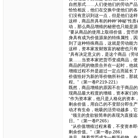
自然形式……人们使他们的劳动产品
恰恰相反，他们在交换中使他们的各
们没有意识到这一点，但是他们这样做了
这样，商品所具有的种种“神秘”性
动，那么商品增殖的秘密也只能是源
"要从商品的使用上取得价值，货币
身具有成为价值源泉的特殊属性，因
到了这种特殊商品，这就是劳动能力或
这样，资本家发财致富的秘密也只有
“具有决定意义的，是这个商品（劳
泉……当资本家把货币变成商品，使
商品的死的物质合并在一起时，他就
增殖过程不外是超过一定点而延长了
价值恰好为新的等价物所补偿，那就
程。”（第一卷P.219-221）
既然，商品增殖的原因不在于商品的
现商品最大程度的增殖，资本家们的
“作为资本家，他只是人格化的资本
剩余价值，用自己的不变部分即生产
动才有生命，吮吸的活劳动越多，它的
“领主的贪欲较简单的表现为直接追
日。”（第一卷P.265）
“从价值增殖过程来看，不变资本即
剩余价值。”（第一卷p.286）
并且，随着货币成为一般等价物，在