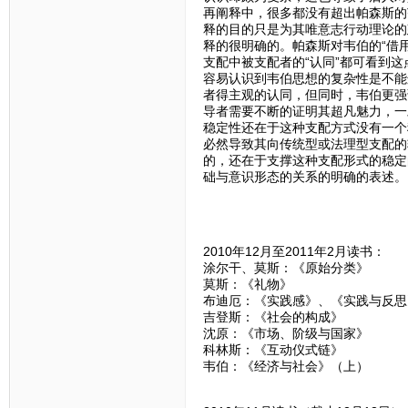
再阐释中，很多都没有超出帕森斯的
释的目的只是为其唯意志行动理论的
释的很明确的。帕森斯对韦伯的“借用”
支配中被支配者的“认同”都可看到
容易认识到韦伯思想的复杂性是不能
者得主观的认同，但同时，韦伯更强
导者需要不断的证明其超凡魅力，一
稳定性还在于这种支配方式没有一个
必然导致其向传统型或法理型支配的
的，还在于支撑这种支配形式的稳定
础与意识形态的关系的明确的表述。
2010年12月至2011年2月读书：
涂尔干、莫斯：《原始分类》
莫斯：《礼物》
布迪厄：《实践感》、《实践与反思
吉登斯：《社会的构成》
沈原：《市场、阶级与国家》
科林斯：《互动仪式链》
韦伯：《经济与社会》（上）