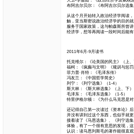
布阿吉尔贝尔：《布阿吉尔贝尔选集
从这个月开始转入政治经济学阅读，
触，亚当斯密说政治经济学的目的就
服务于国家政策，这与帕森斯所曾讲
经济学，想等再阅读一段时间后能有
2011年6月-9月读书
托克维尔：《论美国的民主》（上、
福柯：《疯癫与文明》《规训与惩罚
菲力普·肖特：《毛泽东传》
冯友兰：《中国哲学简史》
列宁：《列宁选集》（1-4）
斯大林：《斯大林选集》（上、下）
毛泽东：《毛泽东选集》（1-5）
特里伊格尔顿：《为什么马克思是对
还记得自己第一次读过《资本论》后
并没有讲到过这个东西，也似乎就更
接着读了《马恩选集》、《列宁选集
体验，有了一个很有意思的发现，这
认识：读马恩列斯毛的著作能很直观