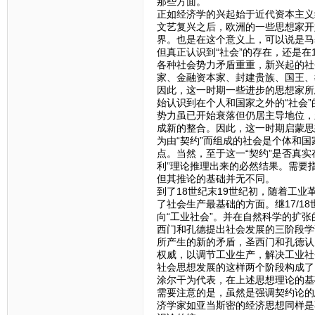
那些方面。
正如经济学的兴起始于近代资本主义
文艺复兴之后，欧洲的一些思想家开
界。也是在这个意义上，可以说是马
但真正认识到“社会”的存在，还是在
各种社会势力矛盾重重，新兴起的社
家、金融资本家、封建贵族、国王、
因此，这一时期一些进步的思想家所
始认识到在个人和国家之外的“社会
势力虽已开始衰落但仍居主导地位，
成新的整合。因此，这一时期启蒙思
为由“契约”而组成的社会是个体和国
点。当然，至于这一“契约”是否真
利”理论推理出来的必然结果。需要
但其推论的基础并无不同。
到了18世纪末19世纪初，随着工
了社会生产最基础的方面。继17/1
向“工业社会”。并在自然科学的扩
西门和孔德提出社会发展的三阶段学
所产生的新的矛盾，圣西门和孔德认
权威，以调节工业生产，解决工业社
社会思想发展的这样两个阶段构成了
涂尔干为代表，在上述思想理论的基
需要注意的是，虽然是强调契约论的
济学家如亚当斯密的经济思想同样是