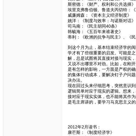
斯密德：《财产、权利和公共选择》
埃里克弗鲁伯顿、鲁道夫丙切特：《
威廉姆森：《资本主义经济制度》
姚洋：《制度与效率：与诺斯对话》
司马南：《民主胡同40条》
韩毓海：《五百年来谁著史》
蒂利：《欧洲的抗争与民主》、《民
到这个月为止，基本结束经济学的阅
学才有了些很重要的启发。可能是之
解，总是试图将其直接对接与现实，
又说不出哪里不对劲。比如，在刚开
是有怎样的影响，一方面是产权的确
的集体行动成本，要解决钉子户问题
决办法。
现在回过头来仔细思考，突然意识到
逻辑简单对应于现实的逻辑。想来，
接对应于现实实体，也不能将其作为
是毛主席讲的，要学习马克思主义的
2012年2月读书：
康芒斯：《制度经济学》