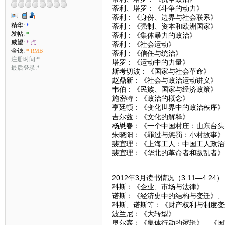
蒂利、塔罗：《斗争的动力》
蒂利：《身份、边界与社会联系》
精华:
*
蒂利：《强制、资本和欧洲国家》
发帖:
*
蒂利：《集体暴力的政治》
威望:
* 点
蒂利：《社会运动》
金钱:
* RMB
蒂利：《信任与统治》
注册时间:*
塔罗：《运动中的力量》
最后登录:*
斯考切波：《国家与社会革命》
赵鼎新：《社会与政治运动讲义》
韦伯：《民族、国家与经济政策》
施密特：《政治的概念》
亨廷顿：《变化世界中的政治秩序》
吉尔兹：《文化的解释》
杨懋春：《一个中国村庄：山东台头
朱晓阳：《罪过与惩罚：小村故事》
裴宜理：《上海工人：中国工人政治
裴宜理：《华北的革命者和叛乱者》
2012年3月读书情况（3.11—4.24
科斯：《企业、市场与法律》
诺斯：《经济史中的结构与变迁》、
科斯、诺斯等：《财产权利与制度变
波兰尼：《大转型》
奥尔森：《集体行动的逻辑》、《国