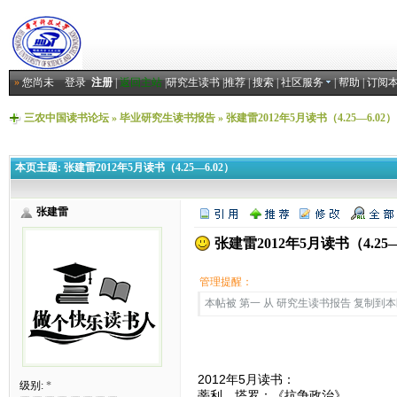
»
您尚未
登录
注册
|
返回主站
|
研究生读书
|
推荐
|
搜索
|
社区服务
|
帮助
|
订阅
三农中国读书论坛
»
毕业研究生读书报告
»
张建雷2012年5月读书（4.25—6.02）
本页主题:
张建雷2012年5月读书（4.25—6.02）
张建雷
张建雷2012年5月读书（4.25—
管理提醒：
本帖被 第一 从 研究生读书报告 复制到本区(2
2012年5月读书：
级别:
*
蒂利、塔罗：《抗争政治》