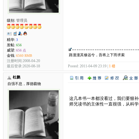
级别:
管理员
精华:
3
发帖:
656
威望:
656 点
路漫漫其修远兮，吾将上下而求索
金钱:
6560 RMB
注册时间:2008-04-20
Posted: 2011-04-09 23:19 |
1 楼
最后登录:2020-08-18
杜鹏
自强不息，厚德载物
这几本书一本都没看过，我们要狠补
师兄读书的主体性一直很强，从科学