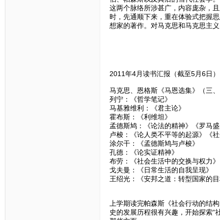
这两个脉络所涉甚广，内容庞杂，且
时，先通顺下来，重在体验式把握思
想家的著作。对马克思和马克思主义
2011年4月读书汇报（截至5月6日）
马克思、恩格斯《马恩选集》（三、
列宁：《哲学笔记》
马基雅维利：《君主论》
霍布斯：《利维坦》
孟德斯鸠：《论法的精神》《罗马盛
卢梭：《论人类不平等的起源》《社
涂尔干：《孟德斯鸠与卢梭》
孔德：《论实证精神》
布劳：《社会生活中的交换与权力》
戈夫曼：《日常生活的自我呈现》
王绍光：《安邦之道：转型国家的目
上学期读完帕森斯《社会行动的结构
史的发展历程很有兴趣，开始探索“