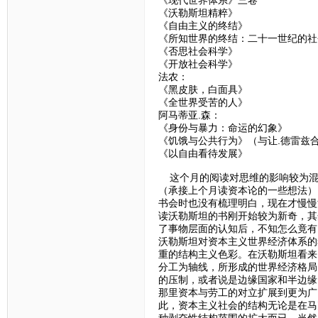
《沃勒斯坦精粹》
《自由主义的终结》
《所知世界的终结：二十一世纪的社
《否思社会科学》
《开放社会科学》
法农：
《黑皮肤，白面具》
《全世界受苦的人》
阿马蒂亚.森：
《身份与暴力：命运的幻象》
《饥饿与公共行为》（与让.德雷兹
《以自由看待发展》
这个月的阅读对思维的影响较为混
（承接上个月读资本论的一些想法）
书会时也没有梳理明白，现在才慢慢
读沃勒斯坦的书刚开始较为新奇，其
了事物层面的认知后，不知怎么竟有
沃勒斯坦对资本主义世界经济体系的
重的结构主义色彩。在沃勒斯坦看来
分工为轴线，所形成的世界经济格局
的压制，或者说是边缘国家和半边缘
那里资本与劳工的对立扩展到更为广
此，资本主义社会的结构无论是在马
种剥夺性结构范围的扩大而已。当然