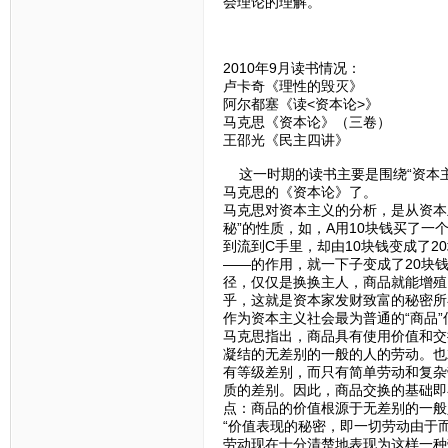
会理论的理解。
2010年9月读书情况：
卢卡奇《理性的毁灭》
阿尔都塞《读<资本论>》
马克思《资本论》（三卷）
王邵光《民主四讲》
这一时期的读书主要是围绕“资本主
马克思的《资本论》了。
马克思对资本主义的分析，是从资本
秘”的性质，如，A用10块钱买了一
到流到C手里，却由10块钱变成了2
——的作用，就一下子变成了20块
径，仅仅是换换主人，商品就能增殖
乎，这就是资本家发财致富的秘密所
作为资本主义社会最为普通的“商品
马克思指出，商品具有使用价值和交
凝结的无差别的一般的人的劳动。也
有等级差别，而只有简单劳动和复杂
质的差别。因此，商品交换的基础即
点：商品的价值根源于无差别的一般
“价值表现的秘密，即一切劳动由于
劳动现在十分清楚地表现为这样一种