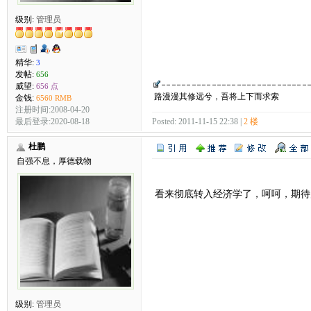
级别:
管理员
精华:
3
发帖:
656
威望:
656 点
路漫漫其修远兮，吾将上下而求索
金钱:
6560 RMB
注册时间:2008-04-20
Posted: 2011-11-15 22:38 |
2 楼
最后登录:2020-08-18
杜鹏
自强不息，厚德载物
看来彻底转入经济学了，呵呵，期待
级别:
管理员