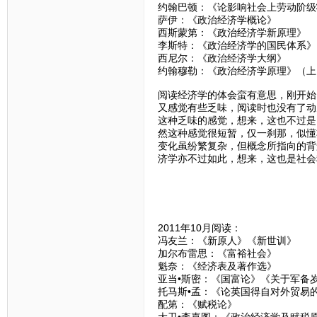
约翰巴顿：《论影响社会上劳动阶级
萨伊：《政治经济学概论》
西斯蒙第：《政治经济学新原理》
李斯特：《政治经济学的国民体系》
西尼尔：《政治经济学大纲》
约翰穆勒：《政治经济学原理》（上
阅读经济学的体会蛮有意思，刚开始
又感觉有些乏味，阅读时也没有了动
这种乏味的感觉，想来，这也不过是
然这种感觉很短暂，仅一刹那，似懂
变化虽纷繁复杂，但概念所指向的背
济学亦不过如此，想来，这也是社会
2011年10月阅读：
冯友兰：《新原人》《新世训》
加尔布雷思：《富裕社会》
魁奈：《经济表及著作选》
亚当•斯密：《国富论》《关于军备
托马斯•孟：《论英国得自对外贸易
配第：《赋税论》
大卫•李嘉图：《政治经济学及赋税