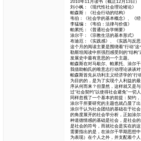
2010年11月读书（截止12月13日）
刘小枫：《现代性社会理论绪论》
帕森斯：《社会行动的结构》
韦伯：《社会学的基本概念》、《经
李猛编：《韦伯：法律与价值》
帕累托：《普通社会学纲要》
涂尔干：《宗教生活的基本形式》
布迪厄：《实践感》、《实践与反思
这个月的阅读主要是围绕着“行动”
勒斯坦阅读中所强烈感受到的“结构”
发展史中最有意思的一个主题。
帕森斯在对马歇尔、帕累托、涂尔干
我借助帕氏的唯意志行动理论谈谈对
帕森斯首先从功利主义经济学的“行
为目的的，是为了实现个人利益的最
序从何而来？但显然，这样就又是与
过“社会契约”以使得社会避免“一
同样忽视了一个基本的前提：契约，
涂尔干所要研究的主题也就凸显了出来
涂尔干认为社会团结的基础在于社会
的角度展开的社会学分析，正如涂尔
种道德情感的基础是社会，是社会的
是社会的符号，而就社会是实在的这
需要指出的是，在涂尔干早期思想中
为表现）在个人之外，并支配着个人