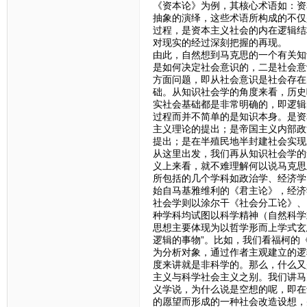
《资本论》为例，其核心术语如：资
抽象的演绎，这些术语所构成的不仅
过程，是资本主义社会的内在逻辑结
对现实的经过深刻把握的再现。
由此，自然想到马克思的一个有关知
是如何决定社会意识的，二是社会意
方面问题，即从社会意识是社会存在
础。从知识社会学的角度来看，历史
实社会基础都是非常明确的，即逻辑
过程而并不简单的是知识本身。是资
主义理论的提出；是帝国主义内部政
提出；是在半殖民地半封建社会实现
从这里出发，我们再从知识社会学的
义上来看，就不难理解何以说马克思
所包括的几个学科如政治学、经济学
始自马基雅维利的《君主论》，经济
社会学则以涂尔干《社会分工论》、
种学科均试图以科学精神（自然科学
思想主要体现为以哲学形而上学式玄
逻辑的事物”。比如，我们看福柯的
为分析对象，通过作者主观建立的逻
度来讲就是非科学的。那么，什么又
主义与科学社会主义之别。我们讲马
义学说，为什么说是空想的呢，即在
的愿望而形成的一种社会改造设想，