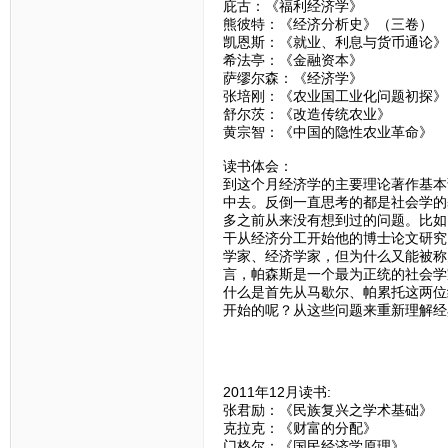
庇古：《福利经济学》
熊彼特：《经济分析史》（三卷）
凯恩斯：《就业、利息与货币通论》
希法亭：《金融资本》
萨缪尔森：《经济学》
张培刚：《农业国工业化问题初探》
舒尔茨：《改造传统农业》
黄宗智：《中国的隐性农业革命》
读书体会：
到这个月经济学的主要理论著作基本
中去。反倒一直思考的都是社会学的
多之前从来没有想到过的问题。比如
干从经济分工开始他的博士论文研究
学家、经济学家，但为什么又能被称
言，帕森斯是一个最为正统的社会学
什么是首先从马歇尔、帕累托这两位
开始的呢？从这些问题来重新理解经
2011年12月读书:
张君励：《民族复兴之学术基础》
克拉克：《财富的分配》
门格尔：《国民经济学原理》