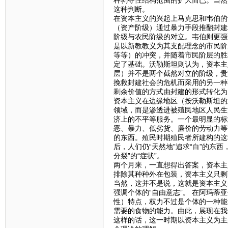
这种判断。
在资本主义的兴起上马克思和韦伯的
（资产阶级）通过暴力手段推翻封建
阶级与农民阶级的对立。韦伯则更强
是以新教教义为其支配理念的市民阶
等等）的冲突，并随着市民阶层的胜
定了基础。沃勒斯坦则认为，资本主
层）并不是两个截然对立的阶级，贵
挽救封建社会的危机而采用的另一种
剩余价值的方式由封建的形式转化为
资本主义在边缘地区（按沃勒斯坦的
领域，而是渗透进被殖民地区人民生
济上的不平等服务。一个最明显的标
恶、暴力、低劣货、廉价的劳动力等
的东西。殖民时期殖民者所建构的这
后，人们仍“天然地”追求“白”的东
分裂”的“症状”。
两个月来，一直想得出答案，资本主
排除其种种外在包装，资本主义只剩
当然，这并不是说，这就是资本主义
强调个体的“自由意志”。 在阿玛
性）特点，权力不过是个体的一种能
需要的食物的能力。由此，展现在我
这样的话，这一时期以资本主义为主