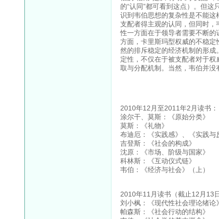
的“认同”都可看到这点）。但这
识到韦伯思想的复杂性是不能这
支配者得主观的认同，但同时，
性一方面在于领导者需要不断的
方面，卡里斯玛型权威的不稳定
然的排斥稳定的经济机制的形成
定性，不仅在于被支配者对于权
取与分配机制。当然，韦伯并没
2010年12月至2011年2月读书：
涂尔干、莫斯：《原始分类》
莫斯：《礼物》
布迪厄：《实践感》、《实践与
吉登斯：《社会的构成》
沈原：《市场、阶级与国家》
科林斯：《互动仪式链》
韦伯：《经济与社会》（上）
2010年11月读书（截止12月13
刘小枫：《现代性社会理论绪论
帕森斯：《社会行动的结构》