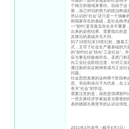
可能的？如何形成新的社会秩序？
个独立的领域来看待。但由于这
展，虽已对旧的势力的统治构成
所认识的“社会”还只是一个抽象
和国家存在的基础，是社会秩序
一“契约”是否真实存在并不重要
出来的必然结果。需要指出的是
其推论的基础并无不同。
到了18世纪末19世纪初，随
式，主导了社会生产最基础的方面
的“契约社会”转向“工业社会”
应与事实经验相符合。圣西门和
向工业社会阶段过渡，针对工业
通过新的实证精神形成与工业社
问题。
社会思想发展的这样两个阶段构
思、韦伯和涂尔干为代表，在上
有关“社会”的学说。
需要注意的是，虽然是强调契约
一些古典经济学家如亚当斯密的
表的德国古典哲学的认识论传统
2011年3月读书（截至4月1日）