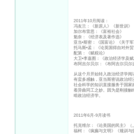
2011年10月阅读：
冯友兰：《新原人》《新世训》
加尔布雷思：《富裕社会》
魁奈：《经济表及著作选》
亚当•斯密：《国富论》《关于
托马斯•孟：《论英国得自对外
配第：《赋税论》
大卫•李嘉图：《政治经济学及
布阿吉尔贝尔：《布阿吉尔贝尔
从这个月开始转入政治经济学阅
有蛮多感触，亚当斯密说政治经
社会科学的知识直接服务于国家
着异曲同工之妙。因为是刚接触
啃政治经济学。
2011年6月-9月读书
托克维尔：《论美国的民主》（
福柯：《疯癫与文明》《规训与