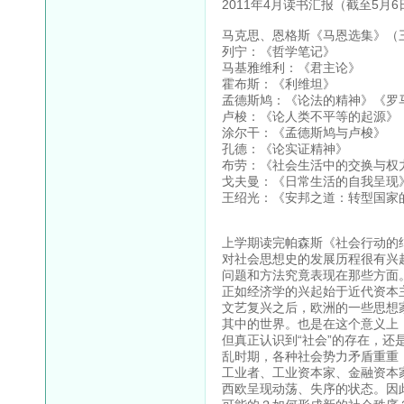
2011年4月读书汇报（截至5月6
马克思、恩格斯《马恩选集》（
列宁：《哲学笔记》
马基雅维利：《君主论》
霍布斯：《利维坦》
孟德斯鸠：《论法的精神》《罗
卢梭：《论人类不平等的起源》
涂尔干：《孟德斯鸠与卢梭》
孔德：《论实证精神》
布劳：《社会生活中的交换与权
戈夫曼：《日常生活的自我呈现
王绍光：《安邦之道：转型国家
上学期读完帕森斯《社会行动的
对社会思想史的发展历程很有兴
问题和方法究竟表现在那些方面
正如经济学的兴起始于近代资本
文艺复兴之后，欧洲的一些思想家
其中的世界。也是在这个意义上
但真正认识到“社会”的存在，还
乱时期，各种社会势力矛盾重重
工业者、工业资本家、金融资本
西欧呈现动荡、失序的状态。因