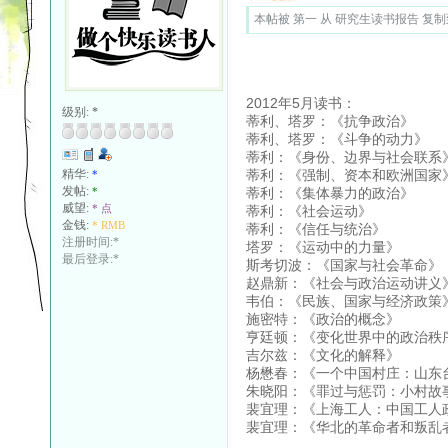
本帖被 第一 从 研究生读书报告 复制到本
2012年5月读书：
级别:
*
蒂利、塔罗：《抗争政治》
蒂利、塔罗：《斗争的动力》
蒂利：《身份、边界与社会联系
蒂利：《强制、资本和欧洲国家
精华:
*
发帖:
蒂利：《集体暴力的政治》
*
威望:
* 点
蒂利：《社会运动》
金钱:
* RMB
蒂利：《信任与统治》
注册时间:*
塔罗：《运动中的力量》
最后登录:*
斯考切波：《国家与社会革命》
赵鼎新：《社会与政治运动讲义
韦伯：《民族、国家与经济政策
施密特：《政治的概念》
亨廷顿：《变化世界中的政治秩
吉尔兹：《文化的解释》
杨懋春：《一个中国村庄：山东
朱晓阳：《罪过与惩罚：小村故
裴宜理：《上海工人：中国工人
裴宜理：《华北的革命者和叛乱