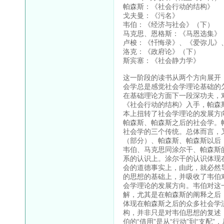
帕森斯：《社会行动的结构》
戈夫曼：《污名》
韦伯：《经济与社会》（下）
马克思、恩格斯：《马恩选集》
卢梭：《忏悔录》、《爱弥儿》
洛克：《政府论》（下）
斯宾塞：《社会静力学》
这一阶段的读书从两个方向展开
会学总是感觉社会学理论基础的
在基础理论方面下一段深功夫，
《社会行动的结构》入手，帕森
本上扭转了社会学理论的发展方
帕森斯、帕森斯之后的社会学。
社会学的三个传统。总体而言，
（部分）、帕森斯、帕森斯以后
韦伯、马克思同涂尔干、帕森斯的一
系的认识上。涂尔干的认识体现
会的道德事实上，由此，就必然
的思想的基础上，并吸收了韦伯对
会学理论的发展方向。韦伯对这
解，尤其是在帕森斯的阐释之后
体现在帕森斯之后的众多社会学
构，并非只是对韦伯思想的复述
伯的“借用”是从“行动”到“支配