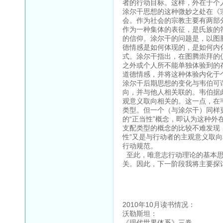
者的行动目标。这样，外在于个
涂尔干思想的这种微妙之处在《
会。作为社会的宗教主要有两部
作为一种集体的表征，是氏族的
的信仰。涂尔干的问题是，以图
德情感是如何体现的，是如何内
式。涂尔干指出，在图腾崇拜的
之外或个人所不能单独体验到的
道德情感，并将这种体验内化于
涂尔干后期思想的变化与韦伯可
向，并与他人相关联的。韦伯据
观意义取向相关的。这一点，在
类型。但一个（与涂尔干）同样
的“正当性”概念，即认为这种外
支配类型的概念的比较不难发现，
性”又是与行动者的主观意义取
行动规范。
至此，唯意志行动理论的基本思
关。因此，下一阶段我将主要探
2010年10月读书情况：
沃勒斯坦：
《现代世界体系》三卷