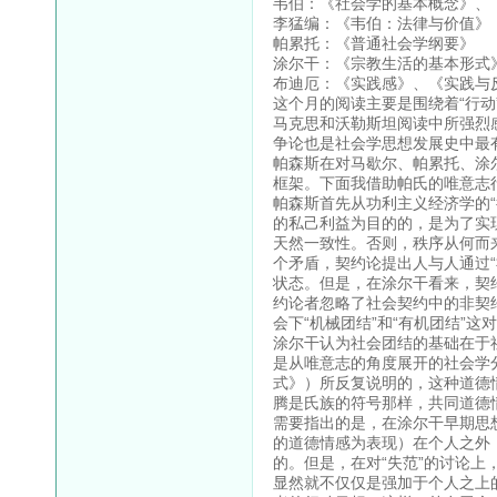
韦伯：《社会学的基本概念》、
李猛编：《韦伯：法律与价值》
帕累托：《普通社会学纲要》
涂尔干：《宗教生活的基本形式
布迪厄：《实践感》、《实践与
这个月的阅读主要是围绕着“行
马克思和沃勒斯坦阅读中所强烈感
争论也是社会学思想发展史中最
帕森斯在对马歇尔、帕累托、涂
框架。下面我借助帕氏的唯意志
帕森斯首先从功利主义经济学的
的私己利益为目的的，是为了实
天然一致性。否则，秩序从何而
个矛盾，契约论提出人与人通过“
状态。但是，在涂尔干看来，契
约论者忽略了社会契约中的非契
会下“机械团结”和“有机团结”这
涂尔干认为社会团结的基础在于
是从唯意志的角度展开的社会学
式》）所反复说明的，这种道德
腾是氏族的符号那样，共同道德
需要指出的是，在涂尔干早期思
的道德情感为表现）在个人之外
的。但是，在对“失范”的讨论
显然就不仅仅是强加于个人之上