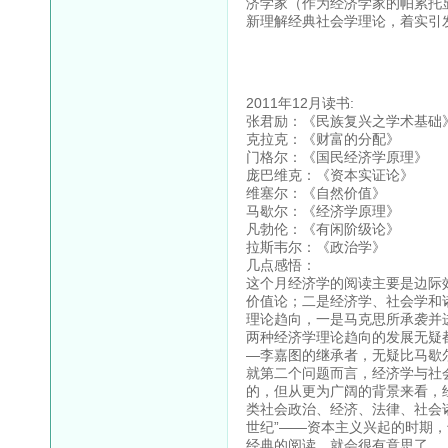
济学家（作为经济学家的帕累托
新理解经典社会学理论，着实引
2011年12月读书:
张君励：《民族复兴之学术基础
克拉克：《财富的分配》
门格尔：《国民经济学原理》
庞巴维克：《资本实证论》
维塞尔：《自然价值》
马歇尔：《经济学原理》
凡勃伦：《有闲阶级论》
拉斯韦尔：《政治学》
几点感悟：
这个月经济学的阅读主要是边际
价值论；二是经济学、社会学和
理论趋向，一是马克思所承袭并
两种经济学理论趋向的发展无疑
—李嘉图的继承者，无疑比马歇
就第二个问题而言，经济学与社
的，但从更为广阔的背景来看，
类社会政治、经济、法律、社会诸
世纪”——资本主义兴起的时期，
经典的阅读，就会很有意思了。