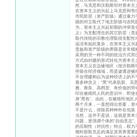
然，马克思和沃勒斯坦对资本主
在资本主义的兴起上马克思和韦
市民阶层（资产阶级）通过暴力
级的对立取代了地主阶级与农民
为，资本主义兴起初期的冲突首
义）为支配理念的其它阶层（贵
取代传统的宗教伦理取得支配性
远没有如此复杂，在资本主义兴
贵族和资产阶级的界限是非常模
采用的另一种不同的统治方式而
方式由封建的形式转化为资本主
资本主义在边缘地区（按沃勒斯
停留在经济领域，而是渗透进被
不合理建构以为这种经济上的不
着多种含义：“黑”代表肮脏、丑
雅、善良、高档货、有价值的劳
印在被殖民人民的意识中。即使在
身“黑色”。由此，在被殖民地区人
两个月来，一直想得出答案，资
不是什么，排除其种种外在包装
当然，这并不是说，这就是资本
问题，更强调个体的“自由意志”
的压制性（对抗性）特点，权力
饿时获取充足的满足其营养需要