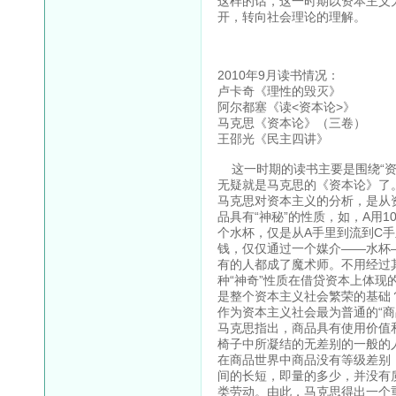
这样的话，这一时期以资本主义
开，转向社会理论的理解。
2010年9月读书情况：
卢卡奇《理性的毁灭》
阿尔都塞《读<资本论>》
马克思《资本论》（三卷）
王邵光《民主四讲》
这一时期的读书主要是围绕“资
无疑就是马克思的《资本论》了
马克思对资本主义的分析，是从
品具有“神秘”的性质，如，A用1
个水杯，仅是从A手里到流到C手
钱，仅仅通过一个媒介——水杯
有的人都成了魔术师。不用经过
种“神奇”性质在借贷资本上体
是整个资本主义社会繁荣的基础
作为资本主义社会最为普通的“商
马克思指出，商品具有使用价值
椅子中所凝结的无差别的一般的
在商品世界中商品没有等级差别
间的长短，即量的多少，并没有
类劳动。由此，马克思得出一个