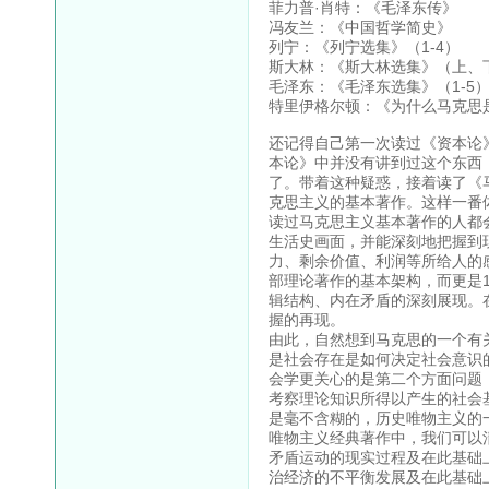
菲力普·肖特：《毛泽东传》
冯友兰：《中国哲学简史》
列宁：《列宁选集》（1-4）
斯大林：《斯大林选集》（上、
毛泽东：《毛泽东选集》（1-5
特里伊格尔顿：《为什么马克思
还记得自己第一次读过《资本论
本论》中并没有讲到过这个东西
了。带着这种疑惑，接着读了《
克思主义的基本著作。这样一番
读过马克思主义基本著作的人都
生活史画面，并能深刻地把握到
力、剩余价值、利润等所给人的
部理论著作的基本架构，而更是
辑结构、内在矛盾的深刻展现。
握的再现。
由此，自然想到马克思的一个有
是社会存在是如何决定社会意识
会学更关心的是第二个方面问题
考察理论知识所得以产生的社会
是毫不含糊的，历史唯物主义的
唯物主义经典著作中，我们可以
矛盾运动的现实过程及在此基础
治经济的不平衡发展及在此基础