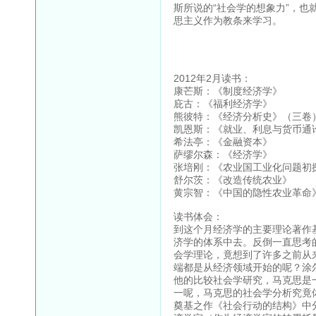
斯所说的“社会学的想象力”，
思主义作为教条来学习。
2012年2月读书：
康芒斯：《制度经济学》
庇古：《福利经济学》
熊彼特：《经济分析史》（三卷
凯恩斯：《就业、利息与货币通
希法亭：《金融资本》
萨缪尔森：《经济学》
张培刚：《农业国工业化问题初
舒尔茨：《改造传统农业》
黄宗智：《中国的隐性农业革命
读书体会：
到这个月经济学的主要理论著作
济学的体系中去。反倒一直思考
会学理论，竟想到了许多之前从
端都是从经济领域开始的呢？涂
他的比较社会学研究，马克思是
一呢，马克思的社会学分析究竟
奠基之作《社会行动的结构》中