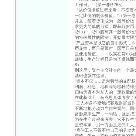
工作日。”（第一卷P.265）
“从价值增殖过程来看，不变资
一定比例的剩余价值。”（第一卷p
并且，随着货币成为一般等价物
求更为简单的形式，即获取货币
货币）。货币脱离其一般等价物
的特殊属性的限制，开始最大限
"产业资本是以它的货币形式，
币花掉，而只是预付，因而只是
是使用价值。……以实在货币为
赚钱，生产过程只是为了赚钱而不
8）
到这里，资本主义社会的一个最
基础也就在这里。
“资本不仅……是对劳动的支配
利润、利息、地租等等哪种特殊
归结为资本对别人的一定数量的无
在此基础上，马克思具体考察了
“工人本身不断地把客观财富当
不断地把劳动力当作主观的、同
富源泉来生产，一句话，就是把
为在生产过程来考察，它不仅生
是资本家，另一方面是雇佣工人。”（
“雇佣工人不得不把自己的劳动
产的，但已人格化为资本家的产