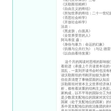
《沃勒斯坦精粹》
《自由主义的终结》
《所知世界的终结：二十一世纪
《否思社会科学》
《开放社会科学》
法农：
《黑皮肤，白面具》
《全世界受苦的人》
阿马蒂亚.森：
《身份与暴力：命运的幻象》
《饥饿与公共行为》（与让.德
《以自由看待发展》
这个月的阅读对思维的影响较为
着前进（承接上个月读资本论的
混乱，一直到开读书会时也没有
读沃勒斯坦的书刚开始较为新奇
但在弄清楚了事物层面的认知后
沃勒斯坦对资本主义世界经济体
析，都有着浓重的结构主义色彩
家构成，以不平等的国际分工为
是少数居支配地位的国家对其它
国家（处于支配地位的国家）的
系中居支配地位的统治集团的剥
是在沃勒斯坦那里都是一种剥削