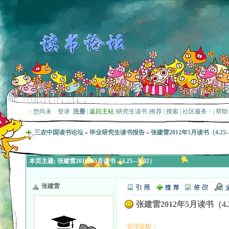
»
您尚未
登录
注册
|
返回主站
|
研究生读书
|
推荐
|
搜索
|
社区服务
|
帮助
三农中国读书论坛
»
毕业研究生读书报告
»
张建雷2012年5月读书（4.25—
本页主题:
张建雷2012年5月读书（4.25—6.02）
张建雷
张建雷2012年5月读书（4.2
管理提醒：