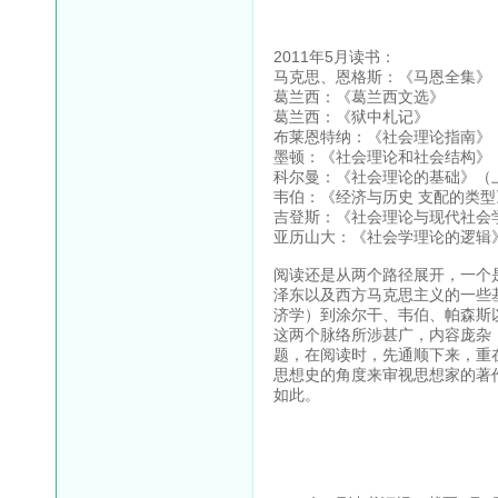
2011年5月读书：
马克思、恩格斯：《马恩全集》
葛兰西：《葛兰西文选》
葛兰西：《狱中札记》
布莱恩特纳：《社会理论指南》
墨顿：《社会理论和社会结构》
科尔曼：《社会理论的基础》（
韦伯：《经济与历史 支配的类
吉登斯：《社会理论与现代社会
亚历山大：《社会学理论的逻辑
阅读还是从两个路径展开，一个
泽东以及西方马克思主义的一些
济学）到涂尔干、韦伯、帕森斯
这两个脉络所涉甚广，内容庞杂
题，在阅读时，先通顺下来，重
思想史的角度来审视思想家的著
如此。