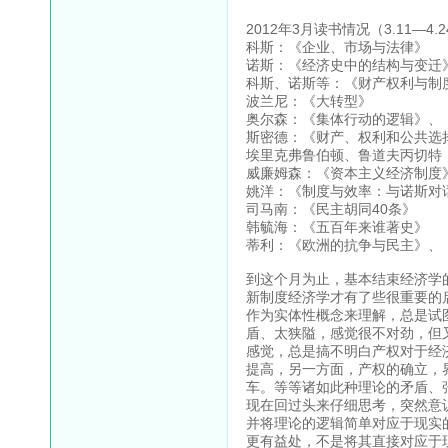
2012年3月读书情况（3.11—4.
科斯：《企业、市场与法律》
诺斯：《经济史中的结构与变迁
科斯、诺斯等：《财产权利与制
波兰尼：《大转型》
奥尔森：《集体行动的逻辑》、
斯密德：《财产、权利和公共选
埃里克弗鲁伯顿、鲁道夫丙切特
威廉姆森：《资本主义经济制度
姚洋：《制度与效率：与诺斯对
司马南：《民主胡同40条》
韩毓海：《五百年来谁著史》
蒂利：《欧洲的抗争与民主》、
到这个月为止，基本结束经济学
新制度经济学才有了些很重要的
作为实体性概念来理解，总是试
盾、太狭隘，感觉很不对劲，但
感觉，总是搞不明白产权对于经
提高，另一方面，产权的确立，
车。等等诸如此种理论的矛盾、
现在回过头来仔细思考，突然意
并将理论的逻辑简单对应于现实
更有益处，不是将其直接对应于