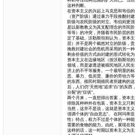
这种判断。
在资本主义的兴起上马克思和韦伯的
（资产阶级）通过暴力手段推翻封建
阶级与农民阶级的对立。韦伯则更强
是以新教教义为其支配理念的市民阶
等等）的冲突，并随着市民阶层的胜
定了基础。沃勒斯坦则认为，资本主
层）并不是两个截然对立的阶级，贵
挽救封建社会的危机而采用的另一种
剩余价值的方式由封建的形式转化为
资本主义在边缘地区（按沃勒斯坦的
领域，而是渗透进被殖民地区人民生
济上的不平等服务。一个最明显的标
恶、暴力、低劣货、廉价的劳动力等
的东西。殖民时期殖民者所建构的这
后，人们仍“天然地”追求“白”的东
分裂”的“症状”。
两个月来，一直想得出答案，资本主
排除其种种外在包装，资本主义只剩
当然，这并不是说，这就是资本主义
强调个体的“自由意志”。 在阿玛
性）特点，权力不过是个体的一种能
需要的食物的能力。由此，展现在我
这样的话，这一时期以资本主义为主