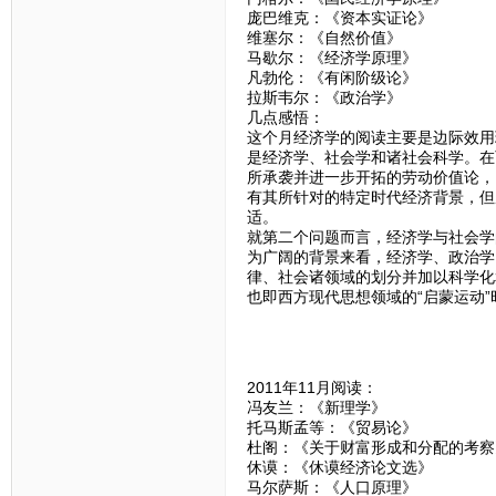
庞巴维克：《资本实证论》
维塞尔：《自然价值》
马歇尔：《经济学原理》
凡勃伦：《有闲阶级论》
拉斯韦尔：《政治学》
几点感悟：
这个月经济学的阅读主要是边际效用
是经济学、社会学和诸社会科学。在
所承袭并进一步开拓的劳动价值论，
有其所针对的特定时代经济背景，但
适。
就第二个问题而言，经济学与社会学
为广阔的背景来看，经济学、政治学
律、社会诸领域的划分并加以科学化和
也即西方现代思想领域的“启蒙运动
2011年11月阅读：
冯友兰：《新理学》
托马斯孟等：《贸易论》
杜阁：《关于财富形成和分配的考察
休谟：《休谟经济论文选》
马尔萨斯：《人口原理》