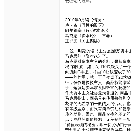
会理论的理解。
2010年9月读书情况：
卢卡奇《理性的毁灭》
阿尔都塞《读<资本论>》
马克思《资本论》（三卷）
王邵光《民主四讲》
这一时期的读书主要是围绕“资本主
马克思的《资本论》了。
马克思对资本主义的分析，是从资本
秘”的性质，如，A用10块钱买了一
到流到C手里，却由10块钱变成了2
——的作用，就一下子变成了20块
径，仅仅是换换主人，商品就能增殖
乎，这就是资本家发财致富的秘密所
作为资本主义社会最为普通的“商品
马克思指出，商品具有使用价值和交
凝结的无差别的一般的人的劳动。也
有等级差别，而只有简单劳动和复杂
质的差别。因此，商品交换的基础即
点：商品的价值根源于无差别的一般
“价值表现的秘密，即一切劳动由于
劳动现在十分清楚地表现为这样一种