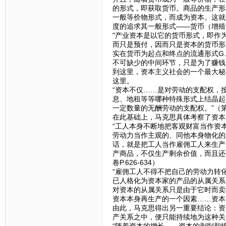
的形式，即获取货币。商品的生产形
一般等价物形式，而成为资本。这就
度的追求其一般形式——货币（增殖
"产业资本是以它的货币形式，即作
而只是预付，因而只是资本的货币形
实在货币为起点和终点的流通形式G
不可缺少的中间环节，只是为了赚钱而
到这里，资本主义社会的一个最大秘
这里。
“资本不仅……是对劳动的支配权，
息、地租等等哪种特殊形式上结晶起
一定数量的无酬劳动的支配权。”（第一
在此基础上，马克思具体考察了资本
“工人本身不断地把客观财富当作资
劳动力当作主观的、同他本身物化的
话，就是把工人当作雇佣工人来生产
产商品，不仅生产剩余价值，而且还
卷P.626-634）
“雇佣工人不得不把自己的劳动力转
已人格化为资本家的产品的从属关系
对资本的从属关系只是由于它时而卖
资本本身再生产的一个因素……资本的积
由此，马克思得出另一重要结论：资
产关系之中，便只能持续地为这种关
“随着资本的增长……资本的剥削和