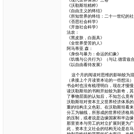
《沃勒斯坦精粹》
《自由主义的终结》
《所知世界的终结：二十一世纪的社
《否思社会科学》
《开放社会科学》
法农：
《黑皮肤，白面具》
《全世界受苦的人》
阿马蒂亚.森：
《身份与暴力：命运的幻象》
《饥饿与公共行为》（与让.德雷兹
《以自由看待发展》
这个月的阅读对思维的影响较为混
（承接上个月读资本论的一些想法）
书会时也没有梳理明白，现在才慢慢
读沃勒斯坦的书刚开始较为新奇，其
了事物层面的认知后，不知怎么竟有
沃勒斯坦对资本主义世界经济体系的
重的结构主义色彩。在沃勒斯坦看来
分工为轴线，所形成的世界经济格局
的压制，或者说是边缘国家和半边缘
那里资本与劳工的对立扩展到更为广
此，资本主义社会的结构无论是在马
种剥夺性结构范围的扩大而已。当然