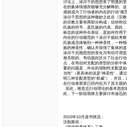
讨论上，涂尔干的思想有了明显的变
在的集体情感所能够充分解释的。这
感就成为了行动者的内在的行动“规范
涂尔干思想的这种微妙之处在《宗教
的宗教主要有两部分构成：信仰和仪
氏族的符号，是氏族的代表。因此，
标志的这种外在表征，是如何作用于
内在的行动规范的？涂尔干据此考察
氏族成员体验到一种神圣性，一种独
族的神圣性，确认并加强了集体的道
涂尔干后期思想的变化与韦伯可谓是
相关联的。韦伯据此区分了社会行动
点，在韦伯对支配的类型的分析中体
要的问题是，外在的强制性支配是如
当性”（更具体的说是“神圣性”，通
明三种支配类型的“权威”），并且
在行动者那里已经内化为了其主观的
至此，唯意志行动理论的基本思想
此，下一阶段我将主要探讨布迪厄的
2010年10月读书情况：
沃勒斯坦：
《现代世界体系》三卷