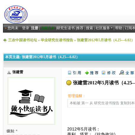
»
您尚未
登录
注册
|
返回主站
|
研究生读书
|
推荐
|
搜索
|
社区服务
|
帮助
|
订阅
三农中国读书论坛
»
毕业研究生读书报告
»
张建雷2012年5月读书（4.25—6.02）
本页主题:
张建雷2012年5月读书（4.25—6.02）
张建雷
张建雷2012年5月读书（4.25—
管理提醒：
本帖被 第一 从 研究生读书报告 复制到本区(2
2012年5月读书：
级别:
*
蒂利、塔罗：《抗争政治》