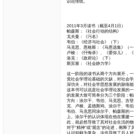
识论传统。
2011年3月读书（截至4月1日）
帕森斯：《社会行动的结构》
戈夫曼：《污名》
韦伯：《经济与社会》（下）
马克思、恩格斯：《马恩选集》（一
卢梭：《忏悔录》、《爱弥儿》、《
洛克：《政府论》（下）
斯宾塞：《社会静力学》
这一阶段的读书从两个方向展开，一
觉社会学理论基础的欠缺，对社会学
深功夫，对社会学思想发展的脉络能
这本书可以说是社会学理论发展的一
的发展大致可简单分为三个阶段：帕
方向：涂尔干、韦伯、马克思。吉登
克、卢梭、孟德斯鸠、涂尔干、韦伯
韦伯、马克思同涂尔干、帕森斯的一个重
上。涂尔干的认识体现在他在重建一
此，就必然导致了其对社会生活的物
对于“精神”或“观念”的论述，阐释
认识却颇为复杂，这也导致了后人对