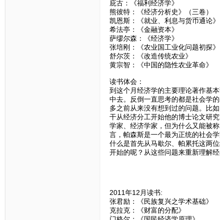
庇古：《福利经济学》
熊彼特：《经济分析史》（三卷）
凯恩斯：《就业、利息与货币通论》
希法亭：《金融资本》
萨缪尔森：《经济学》
张培刚：《农业国工业化问题初探》
舒尔茨：《改造传统农业》
黄宗智：《中国的隐性农业革命》
读书体会：
到这个月经济学的主要理论著作基本
中去。反倒一直思考的都是社会学的
多之前从来没有想到过的问题。比如
干从经济分工开始他的博士论文研究
学家、经济学家，但为什么又能被称
言，帕森斯是一个最为正统的社会学
什么是首先从马歇尔、帕累托这两位
开始的呢？从这些问题来重新理解经
2011年12月读书:
张君励：《民族复兴之学术基础》
克拉克：《财富的分配》
门格尔：《国民经济学原理》