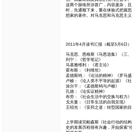
这两个脉络所涉甚广，内容庞杂，且
时，先通顺下来，重在体验式把握思
想家的著作。对马克思和马克思主义
2011年4月读书汇报（截至5月6日）
马克思、恩格斯《马恩选集》（三、
列宁：《哲学笔记》
马基雅维利：《君主论》
霍布斯：《利维坦》
孟德斯鸠：《论法的精神》《罗马盛
卢梭：《论人类不平等的起源》《社
涂尔干：《孟德斯鸠与卢梭》
孔德：《论实证精神》
布劳：《社会生活中的交换与权力》
戈夫曼：《日常生活的自我呈现》
王绍光：《安邦之道：转型国家的目
上学期读完帕森斯《社会行动的结构
史的发展历程很有兴趣，开始探索“