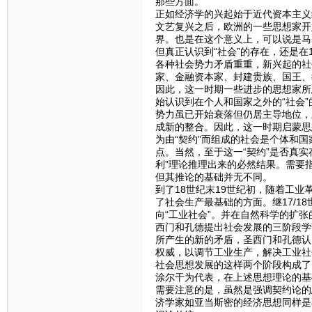
那些方面。
正如经济学的兴起始于近代资本主义
文艺复兴之后，欧洲的一些思想家开
界。也是在这个意义上，可以说是马
但真正认识到“社会”的存在，还是在
各种社会势力矛盾重重，新兴起的社
家、金融资本家、封建贵族、国王、
因此，这一时期一些进步的思想家所
始认识到在个人和国家之外的“社会
势力虽已开始衰落但仍居主导地位，
成新的整合。因此，这一时期启蒙思
为由“契约”而组成的社会是个体和国
点。当然，至于这一“契约”是否真
利”理论推理出来的必然结果。需要
但其推论的基础并无不同。
到了18世纪末19世纪初，随着工
了社会生产最基础的方面。继17/1
向“工业社会”。并在自然科学的扩
西门和孔德提出社会发展的三阶段学
所产生的新的矛盾，圣西门和孔德认
权威，以调节工业生产，解决工业社
社会思想发展的这样两个阶段构成了
涂尔干为代表，在上述思想理论的基
需要注意的是，虽然是强调契约论的
济学家如亚当斯密的经济思想同样是