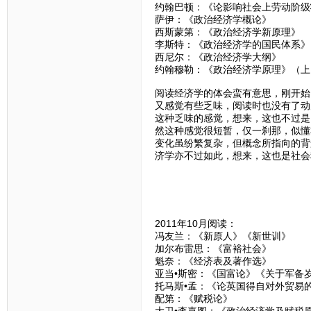
约翰巴顿：《论影响社会上劳动阶级
萨伊：《政治经济学概论》
西斯蒙第：《政治经济学新原理》
李斯特：《政治经济学的国民体系》
西尼尔：《政治经济学大纲》
约翰穆勒：《政治经济学原理》（上
阅读经济学的体会蛮有意思，刚开始
又感觉有些乏味，阅读时也没有了动
这种乏味的感觉，想来，这也不过是
然这种感觉很短暂，仅一刹那，似懂
变化虽纷繁复杂，但概念所指向的背
济学亦不过如此，想来，这也是社会
2011年10月阅读：
冯友兰：《新原人》《新世训》
加尔布雷思：《富裕社会》
魁奈：《经济表及著作选》
亚当•斯密：《国富论》《关于军备
托马斯•孟：《论英国得自对外贸易
配第：《赋税论》
大卫•李嘉图：《政治经济学及赋税