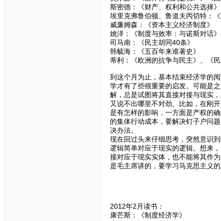
斯密德：《财产、权利和公共选择》
埃里克弗鲁伯顿、鲁道夫丙切特：《
威廉姆森：《资本主义经济制度》
姚洋：《制度与效率：与诺斯对话》
司马南：《民主胡同40条》
韩毓海：《五百年来谁著史》
蒂利：《欧洲的抗争与民主》、《民
到这个月为止，基本结束经济学的阅
学才有了些很重要的启发。可能是之
解，总是试图将其直接对接与现实，
又说不出哪里不对劲。比如，在刚开
是有怎样的影响，一方面是产权的确
的集体行动成本，要解决钉子户问题
决办法。
现在回过头来仔细思考，突然意识到
逻辑简单对应于现实的逻辑。想来，
接对应于现实实体，也不能将其作为
是毛主席讲的，要学习马克思主义的
2012年2月读书：
康芒斯：《制度经济学》