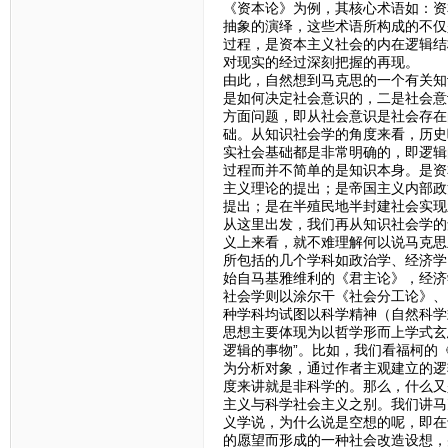
《资本论》为例，其核心术语如：资
抽象的演绎，这些术语所构成的不仅
过程，是资本主义社会的内在逻辑结
对现实的经过深刻把握的再现。
由此，自然想到马克思的一个有关知
是如何决定社会意识的，二是社会意
方面问题，即从社会意识是社会存在
础。从知识社会学的角度来看，历史
实社会基础都是非常明确的，即逻辑
过程而并不简单的是知识本身。是资
主义理论的提出；是帝国主义内部政
提出；是在半殖民地半封建社会实现
从这里出发，我们再从知识社会学的
义上来看，就不难理解何以说马克思
所包括的几个学科如政治学、经济学
始自马基雅维利的《君主论》，经济
社会学则以涂尔干《社会分工论》、
种学科均试图以科学精神（自然科学
思想主要体现为以哲学形而上学式玄
逻辑的事物”。比如，我们看福柯的
为分析对象，通过作者主观建立的逻
度来讲就是非科学的。那么，什么又
主义与科学社会主义之别。我们讲马
义学说，为什么说是空想的呢，即在
的愿望而形成的一种社会改造设想，