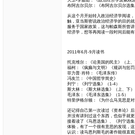
布阿吉尔贝尔：《布阿吉尔贝尔选集
从这个月开始转入政治经济学阅读，
触，亚当斯密说政治经济学的目的就
服务于国家政策，这与帕森斯所曾讲
经济学，想等再阅读一段时间后能有
2011年6月-9月读书
托克维尔：《论美国的民主》（上、
福柯：《疯癫与文明》《规训与惩罚
菲力普·肖特：《毛泽东传》
冯友兰：《中国哲学简史》
列宁：《列宁选集》（1-4）
斯大林：《斯大林选集》（上、下）
毛泽东：《毛泽东选集》（1-5）
特里伊格尔顿：《为什么马克思是对
还记得自己第一次读过《资本论》后
并没有讲到过这个东西，也似乎就更
接着读了《马恩选集》、《列宁选集
体验，有了一个很有意思的发现，这
认识：读马恩列斯毛的著作能很直观