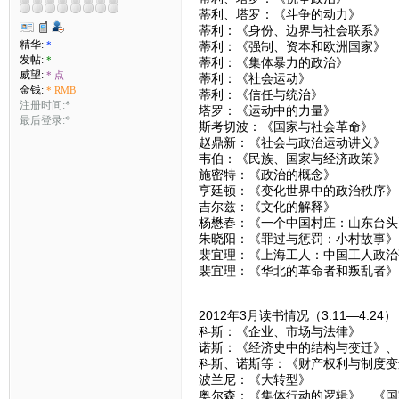
蒂利、塔罗：《斗争的动力》
蒂利：《身份、边界与社会联系》
精华:
*
蒂利：《强制、资本和欧洲国家》
发帖:
*
蒂利：《集体暴力的政治》
威望:
* 点
蒂利：《社会运动》
金钱:
* RMB
蒂利：《信任与统治》
注册时间:*
塔罗：《运动中的力量》
最后登录:*
斯考切波：《国家与社会革命》
赵鼎新：《社会与政治运动讲义》
韦伯：《民族、国家与经济政策》
施密特：《政治的概念》
亨廷顿：《变化世界中的政治秩序》
吉尔兹：《文化的解释》
杨懋春：《一个中国村庄：山东台头
朱晓阳：《罪过与惩罚：小村故事》
裴宜理：《上海工人：中国工人政治
裴宜理：《华北的革命者和叛乱者》
2012年3月读书情况（3.11—4.24
科斯：《企业、市场与法律》
诺斯：《经济史中的结构与变迁》、
科斯、诺斯等：《财产权利与制度变
波兰尼：《大转型》
奥尔森：《集体行动的逻辑》、《国