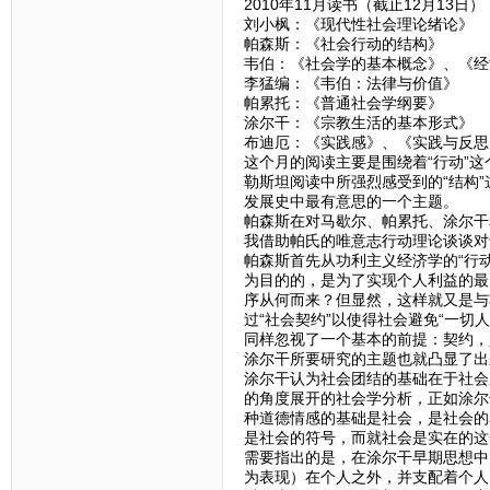
2010年11月读书（截止12月13日）
刘小枫：《现代性社会理论绪论》
帕森斯：《社会行动的结构》
韦伯：《社会学的基本概念》、《经
李猛编：《韦伯：法律与价值》
帕累托：《普通社会学纲要》
涂尔干：《宗教生活的基本形式》
布迪厄：《实践感》、《实践与反思
这个月的阅读主要是围绕着“行动”
勒斯坦阅读中所强烈感受到的“结构”
发展史中最有意思的一个主题。
帕森斯在对马歇尔、帕累托、涂尔干
我借助帕氏的唯意志行动理论谈谈对
帕森斯首先从功利主义经济学的“行
为目的的，是为了实现个人利益的最
序从何而来？但显然，这样就又是与
过“社会契约”以使得社会避免“一
同样忽视了一个基本的前提：契约，
涂尔干所要研究的主题也就凸显了出来
涂尔干认为社会团结的基础在于社会
的角度展开的社会学分析，正如涂尔
种道德情感的基础是社会，是社会的
是社会的符号，而就社会是实在的这
需要指出的是，在涂尔干早期思想中
为表现）在个人之外，并支配着个人