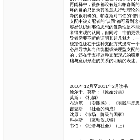
再阐释中，很多都没有超出帕森斯的
释的目的只是为其唯意志行动理论的
释的很明确的。帕森斯对韦伯的“借用”
支配中被支配者的“认同”都可看到
容易认识到韦伯思想的复杂性是不能
者得主观的认同，但同时，韦伯更强
导者需要不断的证明其超凡魅力，一
稳定性还在于这种支配方式没有一个
必然导致其向传统型或法理型支配的
的，还在于支撑这种支配形式的稳定
础与意识形态的关系的明确的表述。
2010年12月至2011年2月读书：
涂尔干、莫斯：《原始分类》
莫斯：《礼物》
布迪厄：《实践感》、《实践与反思
吉登斯：《社会的构成》
沈原：《市场、阶级与国家》
科林斯：《互动仪式链》
韦伯：《经济与社会》（上）