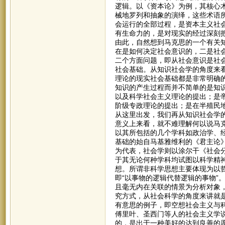
逻辑。以《资本论》为例，其核心
械地罗列和抽象的演绎，这些术语
会运行的全部过程，是资本主义社
有生命力的，是对现实的经过深刻
由此，自然想到马克思的一个有关
在是如何决定社会意识的，二是社
二个方面问题，即从社会意识是社
社会基础。从知识社会学的角度来
理论的现实社会基础都是非常明确
知识的产生过程而并不简单的是知
以及科学社会主义理论的提出；是
阶级专政理论的提出；是在半殖民
从这里出发，我们再从知识社会学
意义上来看，就不难理解何以说马
以其所包括的几个学科如政治学、
基础的始自马基雅维利的《君主论
为代表，社会学则以涂尔干《社会
于其无论何种学科均试图以科学精
想。所谓非科学思想主要体现为以
即“以事物的逻辑代替逻辑的事物”
且毫无内在关联的情景为分析对象
究方式，从社会科学的角度来讲就是
有意思的例子，即空想社会主义与
傅里叶、圣西门等人的社会主义学
的，是出于一种美好的达到良善的