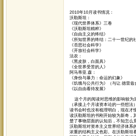
2010年10月读书情况：
沃勒斯坦：
《现代世界体系》三卷
《沃勒斯坦精粹》
《自由主义的终结》
《所知世界的终结：二十一世纪的
《否思社会科学》
《开放社会科学》
法农：
《黑皮肤，白面具》
《全世界受苦的人》
阿马蒂亚.森：
《身份与暴力：命运的幻象》
《饥饿与公共行为》（与让.德雷兹
《以自由看待发展》
这个月的阅读对思维的影响较为混
（承接上个月读资本论的一些想法
读书会时也没有梳理明白，现在才
读沃勒斯坦的书刚开始较为新奇，
楚了事物层面的认知后，不知怎么
沃勒斯坦对资本主义世界经济体系
浓重的结构主义色彩。在沃勒斯坦