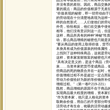
并没有质的差别。因此，商品交换
要的观点：商品的价值根源于无差
“价值表现的秘密，即一切劳动由
的劳动现在十分清楚地表现为这样
样的自然形式……人们使他们的劳
外壳，恰恰相反，他们在交换中使
相等，他们没有意识到这一点，但是他
这样，商品所具有的种种“神秘”性
动，那么商品增殖的秘密也只能是
"要从商品的使用上取得价值，货
本身具有成为价值源泉的特殊属性
上找到了这种特殊商品，这就是劳动能
这样，资本家发财致富的秘密也只
“具有决定意义的，是这个商品（
泉……当资本家把货币变成商品，
些商品的死的物质合并在一起时，
价值增殖过程不外是超过一定点而
劳动力价值恰好为新的等价物所补
增殖过程。”（第一卷P.219-221）
既然，商品增殖的原因不在于商品
实现商品最大程度的增殖，资本家
“作为资本家，他只是人格化的资
取剩余价值，用自己的不变部分即
活劳动才有生命，吮吸的活劳动越多，