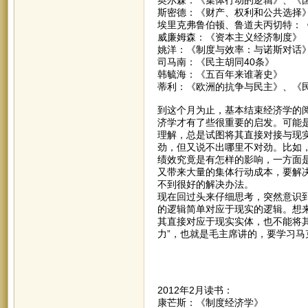
斯密德：《财产、权利和公共选择
埃里克弗鲁伯顿、鲁道夫丙切特：
威廉姆森：《资本主义经济制度》
姚洋：《制度与效率：与诺斯对话
司马南：《民主胡同40条》
韩毓海：《五百年来谁著史》
蒂利：《欧洲的抗争与民主》、《
到这个月为止，基本结束经济学的
济学才有了些很重要的启发。可能
理解，总是试图将其直接对接与现
劲，但又说不出哪里不对劲。比如
绩效究竟是有怎样的影响，一方面
又带来大量的集体行动成本，要解
不到很好的解决办法。
现在回过头来仔细思考，突然意识
的逻辑简单对应于现实的逻辑。想
其直接对应于现实实体，也不能将
力”，也就是毛主席讲的，要学习
2012年2月读书：
康芒斯：《制度经济学》