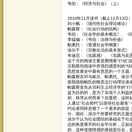
韦伯：《经济与社会》（上）
2010年11月读书（截止12月13日
刘小枫：《现代性社会理论绪论》
帕森斯：《社会行动的结构》
韦伯：《社会学的基本概念》、《
李猛编：《韦伯：法律与价值》
帕累托：《普通社会学纲要》
涂尔干：《宗教生活的基本形式》
布迪厄：《实践感》、《实践与反
这个月的阅读主要是围绕着“行动”
沃勒斯坦阅读中所强烈感受到的“结
思想发展史中最有意思的一个主题
帕森斯在对马歇尔、帕累托、涂尔
面我借助帕氏的唯意志行动理论谈谈
帕森斯首先从功利主义经济学的“行
益为目的的，是为了实现个人利益
则，秩序从何而来？但显然，这样
人通过“社会契约”以使得社会避免
约论者同样忽视了一个基本的前提
分。因此，涂尔干所要研究的主题也
涂尔干认为社会团结的基础在于社
志的角度展开的社会学分析，正如
的，这种道德情感的基础是社会，是