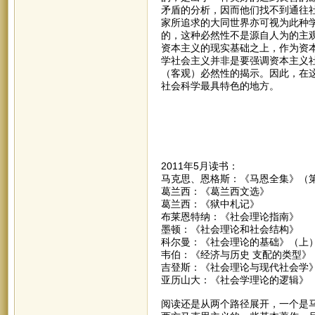
矛盾的分析，因而他们找不到通往
家所追求的大同世界亦可视为此种
的，这种必然性不是源自人为的主
资本主义的现实基础之上，作为资
学社会主义并非是要强调资本主义
（客观）必然性的揭示。因此，在
社会科学最具特色的地方。
2011年5月读书：
马克思、恩格斯：《马恩全集》（
葛兰西：《葛兰西文选》
葛兰西：《狱中札记》
布莱恩特纳：《社会理论指南》
墨顿：《社会理论和社会结构》
科尔曼：《社会理论的基础》（上
韦伯：《经济与历史 支配的类型》
吉登斯：《社会理论与现代社会学
亚历山大：《社会学理论的逻辑》
阅读还是从两个路径展开，一个是