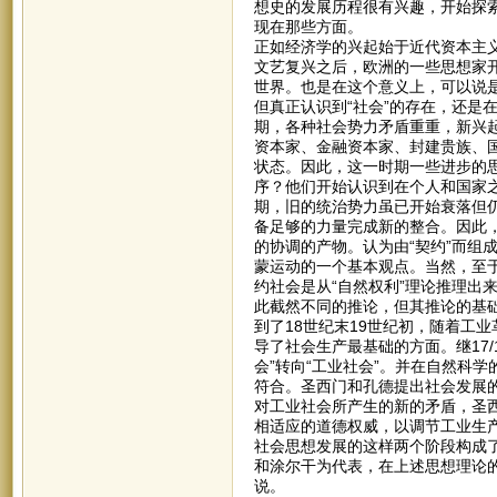
想史的发展历程很有兴趣，开始探索
现在那些方面。
正如经济学的兴起始于近代资本主义
文艺复兴之后，欧洲的一些思想家开
世界。也是在这个意义上，可以说
但真正认识到“社会”的存在，还是在
期，各种社会势力矛盾重重，新兴
资本家、金融资本家、封建贵族、
状态。因此，这一时期一些进步的
序？他们开始认识到在个人和国家之
期，旧的统治势力虽已开始衰落但
备足够的力量完成新的整合。因此，
的协调的产物。认为由“契约”而组
蒙运动的一个基本观点。当然，至于
约社会是从“自然权利”理论推理出
此截然不同的推论，但其推论的基
到了18世纪末19世纪初，随着工
导了社会生产最基础的方面。继17
会”转向“工业社会”。并在自然科
符合。圣西门和孔德提出社会发展
对工业社会所产生的新的矛盾，圣
相适应的道德权威，以调节工业生
社会思想发展的这样两个阶段构成了
和涂尔干为代表，在上述思想理论的
说。