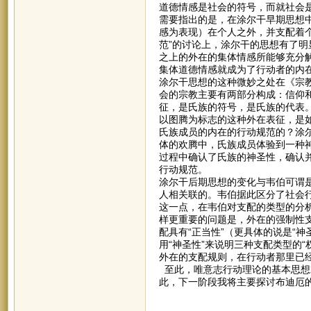
道德情感是社会的符号，而就社会
需要指出的是，在涂尔干早期思想中
感为表现）在个人之外，并支配着
范”的讨论上，涂尔干的思想有了
之上的外在的集体情感所能够充分解
集体道德情感就成为了行动者的内在
涂尔干思想的这种微妙之处在《宗
会的宗教主要有两部分构成：信仰
征，是氏族的符号，是氏族的代表
以图腾为标志的这种外在表征，是
氏族成员的内在的行动规范的？涂
体的欢腾中，氏族成员体验到一种
过程中确认了氏族的神圣性，确认
行动规范。
涂尔干后期思想的变化与韦伯可谓
人相关联的。韦伯据此区分了社会
这一点，在韦伯对支配的类型的分
样更重要的问题是，外在的强制性支
配具有“正当性”（更具体的说是“
用“神圣性”来说明三种支配类型的
外在的支配规则，在行动者那里已
至此，唯意志行动理论的基本思想
此，下一阶段我将主要探讨布迪厄