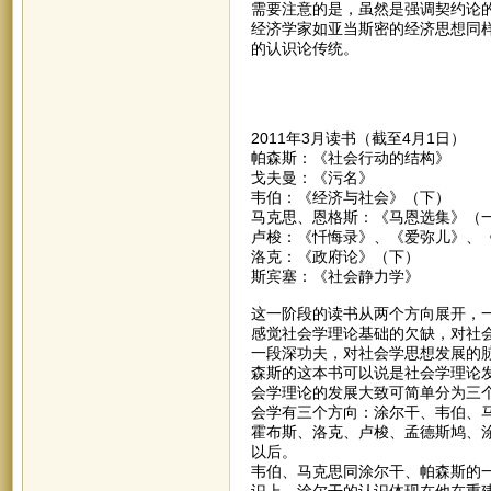
需要注意的是，虽然是强调契约论
经济学家如亚当斯密的经济思想同
的认识论传统。
2011年3月读书（截至4月1日）
帕森斯：《社会行动的结构》
戈夫曼：《污名》
韦伯：《经济与社会》（下）
马克思、恩格斯：《马恩选集》（
卢梭：《忏悔录》、《爱弥儿》、
洛克：《政府论》（下）
斯宾塞：《社会静力学》
这一阶段的读书从两个方向展开，
感觉社会学理论基础的欠缺，对社
一段深功夫，对社会学思想发展的
森斯的这本书可以说是社会学理论
会学理论的发展大致可简单分为三
会学有三个方向：涂尔干、韦伯、
霍布斯、洛克、卢梭、孟德斯鸠、
以后。
韦伯、马克思同涂尔干、帕森斯的一个
识上。涂尔干的认识体现在他在重