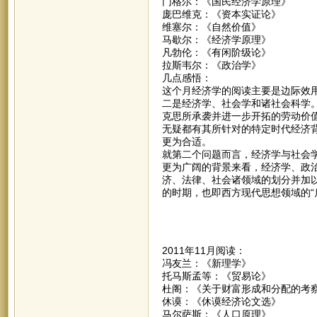
门格尔：《国民经济学原理》
庞巴维克：《资本实证论》
维塞尔：《自然价值》
马歇尔：《经济学原理》
凡勃伦：《有闲阶级论》
拉斯韦尔：《政治学》
几点感悟：
这个月经济学的阅读主要是边际效
二是经济学、社会学和诸社会科学
克思所承袭并进一步开拓的劳动价
无疑都有其所针对的特定时代经济
更为合适。
就第二个问题而言，经济学与社会
更为广阔的背景来看，经济学、政
济、法律、社会诸领域的划分并加以
的时期，也即西方现代思想领域的“
2011年11月阅读：
冯友兰：《新理学》
托马斯孟等：《贸易论》
杜阁：《关于财富形成和分配的考
休谟：《休谟经济论文选》
马尔萨斯：《人口原理》