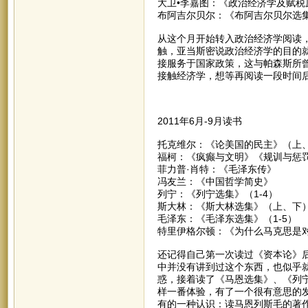
大卫•李嘉图：《政治经济学及赋税
布阿吉尔贝尔：《布阿吉尔贝尔选
从这个月开始转入政治经济学阅读
触，亚当斯密说政治经济学的目的
接服务于国家政策，这与帕森斯所
接触经济学，想等再阅读一段时间
2011年6月-9月读书
托克维尔：《论美国的民主》（上
福柯：《疯癫与文明》《规训与惩
菲力普·肖特：《毛泽东传》
冯友兰：《中国哲学简史》
列宁：《列宁选集》（1-4）
斯大林：《斯大林选集》（上、下
毛泽东：《毛泽东选集》（1-5）
特里伊格尔顿：《为什么马克思是
还记得自己第一次读过《资本论》
中并没有讲到过这个东西，也似乎
惑，接着读了《马恩选集》、《列
样一番体验，有了一个很有意思的
有的一种认识：读马恩列斯毛的著