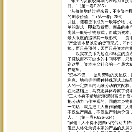
“领主的贪欲较简单的表现为直接
日。”（第一卷P.265）
“从价值增殖过程来看，不变资本
的剩余价值。”（第一卷p.286）
并且，随着货币成为一般等价物，
单的形式，即获取货币。商品的生产
离其一般等价物形式，而成为资本
最大限度的追求其一般形式——货
"产业资本是以它的货币形式，即
掉，而只是预付，因而只是资本的
……以实在货币为起点和终点的流通
了赚钱而不可缺少的中间环节，只是
到这里，资本主义社会的一个最大
在这里。
“资本不仅……是对劳动的支配权
利息、地租等等哪种特殊形式上结
人的一定数量的无酬劳动的支配权。”
在此基础上，马克思具体考察了资
“工人本身不断地把客观财富当作
把劳动力当作主观的、同他本身物
一句话，就是把工人当作雇佣工人
不仅生产商品，不仅生产剩余价值
人。”（第一卷P.626-634）
“雇佣工人不得不把自己的劳动力
但已人格化为资本家的产品的从属