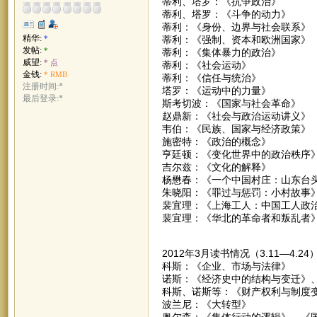
蒂利、塔罗：《抗争政治》
蒂利、塔罗：《斗争的动力》
蒂利：《身份、边界与社会联系》
精华:
蒂利：《强制、资本和欧洲国家》
*
发帖:
*
蒂利：《集体暴力的政治》
威望:
* 点
蒂利：《社会运动》
金钱:
* RMB
蒂利：《信任与统治》
注册时间:*
塔罗：《运动中的力量》
最后登录:*
斯考切波：《国家与社会革命》
赵鼎新：《社会与政治运动讲义》
韦伯：《民族、国家与经济政策》
施密特：《政治的概念》
亨廷顿：《变化世界中的政治秩序
吉尔兹：《文化的解释》
杨懋春：《一个中国村庄：山东台
朱晓阳：《罪过与惩罚：小村故事
裴宜理：《上海工人：中国工人政
裴宜理：《华北的革命者和叛乱者
2012年3月读书情况（3.11—4.24
科斯：《企业、市场与法律》
诺斯：《经济史中的结构与变迁》
科斯、诺斯等：《财产权利与制度
波兰尼：《大转型》
奥尔森：《集体行动的逻辑》、《