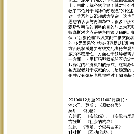
上，由此，就必然导致了其对社会
收了韦伯对于“精神”或“观念”的
这一关系的认识却颇为复杂，这也
思想的认识与再阐释中，很多都没
森斯对韦伯的阐释的目的只是为其
帕森斯对这点是解释的很明确的。帕森
位（“新教伦理”以及支配中被支配
的“多元因果论”就会很容易认识到
方面说权威是要有被支配者得主观
威的不稳定性一方面在于领导者需
一方面，卡里斯玛型权威的不稳定
斥稳定的经济机制的形成。这就必
被支配者对于权威的认同是稳定的
伯并没有像马克思那样对于物质基
2010年12月至2011年2月读书：
涂尔干、莫斯：《原始分类》
莫斯：《礼物》
布迪厄：《实践感》、《实践与反
吉登斯：《社会的构成》
沈原：《市场、阶级与国家》
科林斯：《互动仪式链》