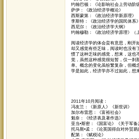
约翰巴顿：《论影响社会上劳动阶
萨伊：《政治经济学概论》
西斯蒙第：《政治经济学新原理》
李斯特：《政治经济学的国民体系
西尼尔：《政治经济学大纲》
约翰穆勒：《政治经济学原理》（
阅读经济学的体会蛮有意思，刚开
却又感觉有些乏味，阅读时也没有
惯了这种乏味的感觉，想来，这也
觉，虽然这种感觉很短暂，仅一刹
单。概念的变化虽纷繁复杂，但概
学是如此，经济学亦不过如此，想
2011年10月阅读：
冯友兰：《新原人》《新世训》
加尔布雷思：《富裕社会》
魁奈：《经济表及著作选》
亚当•斯密：《国富论》《关于军备
托马斯•孟：《论英国得自对外贸易
配第：《赋税论》