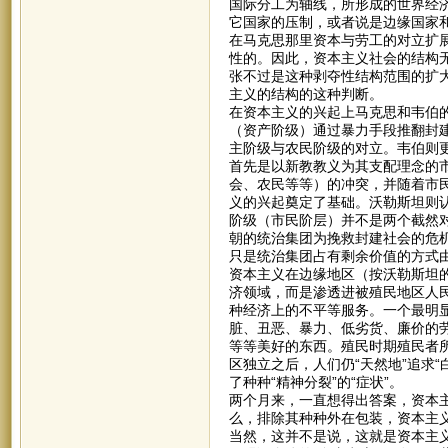
国际分工为轴线，所形成的世界经
它国家的压制，或者说是边缘国家
在马克思那里资本与劳工的对立扩
性的。因此，资本主义社会的结构
张不过是这种剥夺性结构范围的扩
主义的结构的这种判断。
在资本主义的兴起上马克思和韦伯
（资产阶级）通过暴力手段推翻封
主阶级与农民阶级的对立。韦伯则
首先是以新教教义为其支配理念的
会、农民等等）的冲突，并随着市
义的兴起奠定了基础。沃勒斯坦则
阶级（市民阶层）并不是两个截然
朝的统治集团为挽救封建社会的危
只是统治集团占有剩余价值的方式
资本主义在边缘地区（按沃勒斯坦
济领域，而是渗透进被殖民地区人
种经济上的不平等服务。一个最明显
脏、丑恶、暴力、低劣货、廉价的劳
等等美好的东西。殖民时期殖民者
区独立之后，人们仍“天然地”追求
了种种“精神分裂”的“症状”。
两个月来，一直想得出答案，资本
么，排除其种种外在包装，资本主
当然，这并不是说，这就是资本主