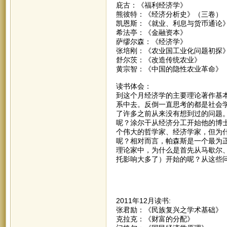
庇古：《福利经济学》
熊彼特：《经济分析史》（三卷）
凯恩斯：《就业、利息与货币通论
希法亭：《金融资本》
萨缪尔森：《经济学》
张培刚：《农业国工业化问题初探
舒尔茨：《改造传统农业》
黄宗智：《中国的隐性农业革命》
读书体会：
到这个月经济学的主要理论著作基
系中去。反倒一直思考的都是社会
了许多之前从来没有想到过的问题
呢？涂尔干从经济分工开始他的博
个伟大的哲学家、经济学家，但为
呢？相对而言，帕森斯是一个最为
理论家中，为什么是首先从马歇尔
托影响大多了）开始的呢？从这些
2011年12月读书:
张君励：《民族复兴之学术基础》
克拉克：《财富的分配》