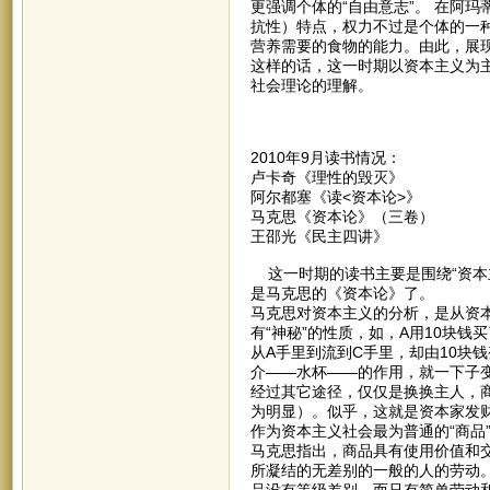
更强调个体的“自由意志”。 在阿
抗性）特点，权力不过是个体的一
营养需要的食物的能力。由此，展
这样的话，这一时期以资本主义为
社会理论的理解。
2010年9月读书情况：
卢卡奇《理性的毁灭》
阿尔都塞《读<资本论>》
马克思《资本论》（三卷）
王邵光《民主四讲》
这一时期的读书主要是围绕“资本主
是马克思的《资本论》了。
马克思对资本主义的分析，是从资本
有“神秘”的性质，如，A用10块钱
从A手里到流到C手里，却由10块
介——水杯——的作用，就一下子
经过其它途径，仅仅是换换主人，商
为明显）。似乎，这就是资本家发
作为资本主义社会最为普通的“商品
马克思指出，商品具有使用价值和
所凝结的无差别的一般的人的劳动。
品没有等级差别，而只有简单劳动