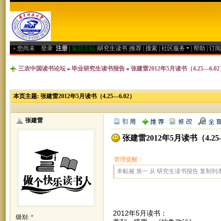
»
您尚未
登录
注册
|
返回主站
|
研究生读书
|
推荐
|
搜索
|
社区服务
|
帮助
|
订阅
三农中国读书论坛
»
毕业研究生读书报告
»
张建雷2012年5月读书（4.25—6.0
本页主题:
张建雷2012年5月读书（4.25—6.02）
张建雷
张建雷2012年5月读书（4.25—
管理提醒：
本帖被 第一 从 研究生读书报告 复制到本区(
2012年5月读书：
级别:
*