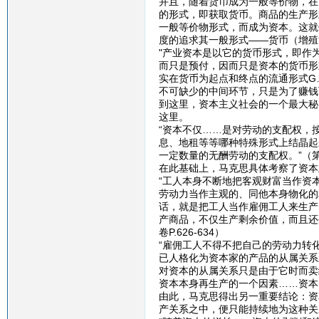
并且，随着货币成为一般等价物，在
的形式，即获取货币。商品的生产形
一般等价物形式，而成为资本。这就
度的追求其一般形式——货币（增殖
"产业资本是以它的货币形式，即作
而只是预付，因而只是资本的货币形
实在货币为起点和终点的流通形式G
不可缺少的中间环节，只是为了赚钱而
到这里，资本主义社会的一个最大秘
这里。
“资本不仅……是对劳动的支配权，
息、地租等等哪种特殊形式上结晶起
一定数量的无酬劳动的支配权。”（第一
在此基础上，马克思具体考察了资本
“工人本身不断地把客观财富当作资
劳动力当作主观的、同他本身物化的
话，就是把工人当作雇佣工人来生产
产商品，不仅生产剩余价值，而且还
卷P.626-634）
“雇佣工人不得不把自己的劳动力转
已人格化为资本家的产品的从属关系
对资本的从属关系只是由于它时而卖
资本本身再生产的一个因素……资本的积
由此，马克思得出另一重要结论：资
产关系之中，便只能持续地为这种关