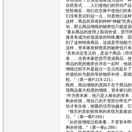
劳动现在十分清楚地表现为这样一种
自然形式……人们使他们的劳动产品
恰恰相反，他们在交换中使他们的各
们没有意识到这一点，但是他们这样做了
这样，商品所具有的种种“神秘”性
动，那么商品增殖的秘密也只能是源
"要从商品的使用上取得价值，货币
身具有成为价值源泉的特殊属性，因
到了这种特殊商品，这就是劳动能力或
这样，资本家发财致富的秘密也只有
“具有决定意义的，是这个商品（劳
泉……当资本家把货币变成商品，使
商品的死的物质合并在一起时，他就
增殖过程不外是超过一定点而延长了
价值恰好为新的等价物所补偿，那就
程。”（第一卷P.219-221）
既然，商品增殖的原因不在于商品的
现商品最大程度的增殖，资本家们的
“作为资本家，他只是人格化的资本
剩余价值，用自己的不变部分即生产
动才有生命，吮吸的活劳动越多，它的
“领主的贪欲较简单的表现为直接追
日。”（第一卷P.265）
“从价值增殖过程来看，不变资本即
剩余价值。”（第一卷p.286）