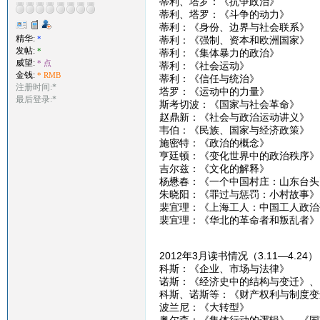
蒂利、塔罗：《抗争政治》
蒂利、塔罗：《斗争的动力》
蒂利：《身份、边界与社会联系》
精华:
*
蒂利：《强制、资本和欧洲国家》
发帖:
*
蒂利：《集体暴力的政治》
威望:
* 点
蒂利：《社会运动》
金钱:
* RMB
蒂利：《信任与统治》
注册时间:*
塔罗：《运动中的力量》
最后登录:*
斯考切波：《国家与社会革命》
赵鼎新：《社会与政治运动讲义》
韦伯：《民族、国家与经济政策》
施密特：《政治的概念》
亨廷顿：《变化世界中的政治秩序》
吉尔兹：《文化的解释》
杨懋春：《一个中国村庄：山东台头
朱晓阳：《罪过与惩罚：小村故事》
裴宜理：《上海工人：中国工人政治
裴宜理：《华北的革命者和叛乱者》
2012年3月读书情况（3.11—4.24
科斯：《企业、市场与法律》
诺斯：《经济史中的结构与变迁》、
科斯、诺斯等：《财产权利与制度变
波兰尼：《大转型》