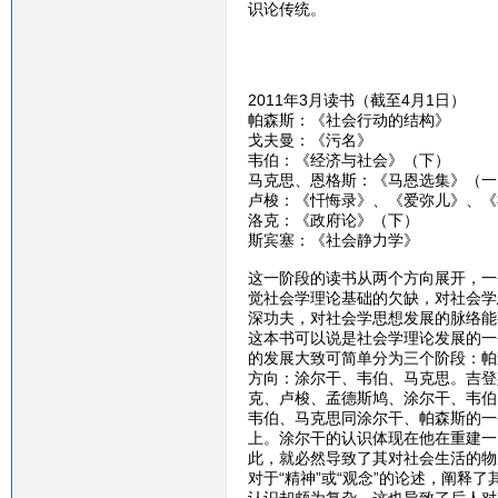
识论传统。
2011年3月读书（截至4月1日）
帕森斯：《社会行动的结构》
戈夫曼：《污名》
韦伯：《经济与社会》（下）
马克思、恩格斯：《马恩选集》（一
卢梭：《忏悔录》、《爱弥儿》、《
洛克：《政府论》（下）
斯宾塞：《社会静力学》
这一阶段的读书从两个方向展开，一
觉社会学理论基础的欠缺，对社会学
深功夫，对社会学思想发展的脉络能
这本书可以说是社会学理论发展的一
的发展大致可简单分为三个阶段：帕
方向：涂尔干、韦伯、马克思。吉登
克、卢梭、孟德斯鸠、涂尔干、韦伯
韦伯、马克思同涂尔干、帕森斯的一个重
上。涂尔干的认识体现在他在重建一
此，就必然导致了其对社会生活的物
对于“精神”或“观念”的论述，阐释