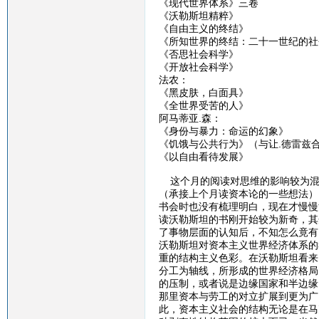
《现代世界体系》三卷
《沃勒斯坦精粹》
《自由主义的终结》
《所知世界的终结：二十一世纪的社
《否思社会科学》
《开放社会科学》
法农：
《黑皮肤，白面具》
《全世界受苦的人》
阿马蒂亚.森：
《身份与暴力：命运的幻象》
《饥饿与公共行为》（与让.德雷兹
《以自由看待发展》
这个月的阅读对思维的影响较为混
（承接上个月读资本论的一些想法）
书会时也没有梳理明白，现在才慢慢
读沃勒斯坦的书刚开始较为新奇，其
了事物层面的认知后，不知怎么竟有
沃勒斯坦对资本主义世界经济体系的
重的结构主义色彩。在沃勒斯坦看来
分工为轴线，所形成的世界经济格局
的压制，或者说是边缘国家和半边缘
那里资本与劳工的对立扩展到更为广
此，资本主义社会的结构无论是在马