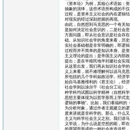
《资本论》为例，其核心术语如：资
抽象的演绎，这些术语所构成的不仅
过程，是资本主义社会的内在逻辑结
对现实的经过深刻把握的再现。
由此，自然想到马克思的一个有关知
是如何决定社会意识的，二是社会意
方面问题，即从社会意识是社会存在
础。从知识社会学的角度来看，历史
实社会基础都是非常明确的，即逻辑
过程而并不简单的是知识本身。是资
主义理论的提出；是帝国主义内部政
提出；是在半殖民地半封建社会实现
从这里出发，我们再从知识社会学的
义上来看，就不难理解何以说马克思
所包括的几个学科如政治学、经济学
始自马基雅维利的《君主论》，经济
社会学则以涂尔干《社会分工论》、
种学科均试图以科学精神（自然科学
思想主要体现为以哲学形而上学式玄
逻辑的事物”。比如，我们看福柯的
为分析对象，通过作者主观建立的逻
度来讲就是非科学的。那么，什么又
主义与科学社会主义之别。我们讲马
义学说，为什么说是空想的呢，即在
的愿望而形成的一种社会改造设想，