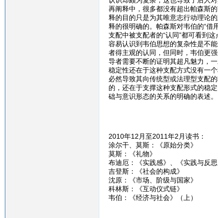
认识却颇为复杂，这也导致了后人对
再阐释中，很多都没有超出帕森斯的
释的目的只是为其唯意志行动理论的
释的很明确的。帕森斯对韦伯的“借用”
支配中被支配者的“认同”都可看到
容易认识到韦伯思想的复杂性是不能
者得主观的认同，但同时，韦伯更强
导者需要不断的证明其超凡魅力，一
稳定性还在于这种支配方式没有一个
必然导致其向传统型或法理型支配的
的，还在于支撑这种支配形式的稳定
础与意识形态的关系的明确的表述。
2010年12月至2011年2月读书：
涂尔干、莫斯：《原始分类》
莫斯：《礼物》
布迪厄：《实践感》、《实践与反思
吉登斯：《社会的构成》
沈原：《市场、阶级与国家》
科林斯：《互动仪式链》
韦伯：《经济与社会》（上）