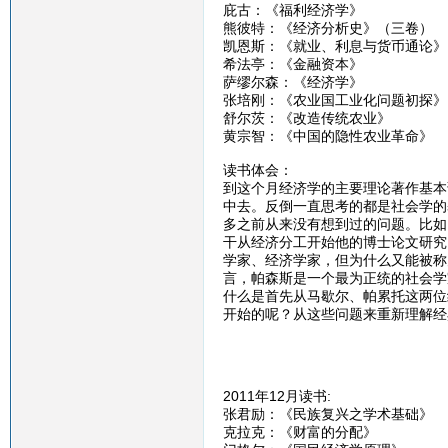
庇古：《福利经济学》
熊彼特：《经济分析史》（三卷）
凯恩斯：《就业、利息与货币通论》
希法亭：《金融资本》
萨缪尔森：《经济学》
张培刚：《农业国工业化问题初探》
舒尔茨：《改造传统农业》
黄宗智：《中国的隐性农业革命》
读书体会：
到这个月经济学的主要理论著作基本
中去。反倒一直思考的都是社会学的
多之前从来没有想到过的问题。比如
干从经济分工开始他的博士论文研究
学家、经济学家，但为什么又能被称
言，帕森斯是一个最为正统的社会学
什么是首先从马歇尔、帕累托这两位
开始的呢？从这些问题来重新理解经
2011年12月读书:
张君励：《民族复兴之学术基础》
克拉克：《财富的分配》