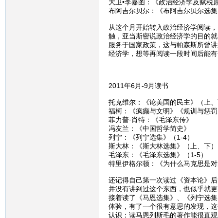
大卫•李嘉图：《政治经济学及赋税
布阿吉尔贝尔：《布阿吉尔贝尔选集
从这个月开始转入政治经济学阅读，
触，亚当斯密说政治经济学的目的就
服务于国家政策，这与帕森斯所曾讲
经济学，想等再阅读一段时间后能有
2011年6月-9月读书
托克维尔：《论美国的民主》（上、
福柯：《疯癫与文明》《规训与惩罚
菲力普·肖特：《毛泽东传》
冯友兰：《中国哲学简史》
列宁：《列宁选集》（1-4）
斯大林：《斯大林选集》（上、下）
毛泽东：《毛泽东选集》（1-5）
特里伊格尔顿：《为什么马克思是对
还记得自己第一次读过《资本论》后
并没有讲到过这个东西，也似乎就更
接着读了《马恩选集》、《列宁选集
体验，有了一个很有意思的发现，这
认识：读马恩列斯毛的著作能很直观