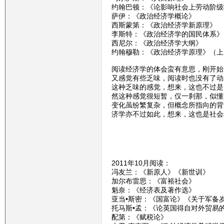
约翰巴顿：《论影响社会上劳动阶级
萨伊：《政治经济学概论》
西斯蒙第：《政治经济学新原理》
李斯特：《政治经济学的国民体系》
西尼尔：《政治经济学大纲》
约翰穆勒：《政治经济学原理》（上
阅读经济学的体会蛮有意思，刚开始
又感觉有些乏味，阅读时也没有了动
这种乏味的感觉，想来，这也不过是
然这种感觉很短暂，仅一刹那，似懂
变化虽纷繁复杂，但概念所指向的背
济学亦不过如此，想来，这也是社会
2011年10月阅读：
冯友兰：《新原人》《新世训》
加尔布雷思：《富裕社会》
魁奈：《经济表及著作选》
亚当•斯密：《国富论》《关于军备
托马斯•孟：《论英国得自对外贸易
配第：《赋税论》