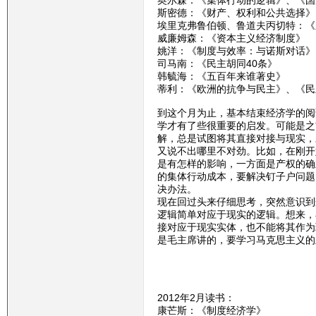
奥尔森：《集体行动的逻辑》、《国
斯密德：《财产、权利和公共选择》
埃里克弗鲁伯顿、鲁道夫丙切特：《
威廉姆森：《资本主义经济制度》
姚洋：《制度与效率：与诺斯对话》
司马南：《民主胡同40条》
韩毓海：《五百年来谁著史》
蒂利：《欧洲的抗争与民主》、《民
到这个月为止，基本结束经济学的阅
学才有了些很重要的启发。可能是之
解，总是试图将其直接对接与现实，
又说不出哪里不对劲。比如，在刚开
是有怎样的影响，一方面是产权的确
的集体行动成本，要解决钉子户问题
决办法。
现在回过头来仔细思考，突然意识到
逻辑简单对应于现实的逻辑。想来，
接对应于现实实体，也不能将其作为
是毛主席讲的，要学习马克思主义的
2012年2月读书：
康芒斯：《制度经济学》