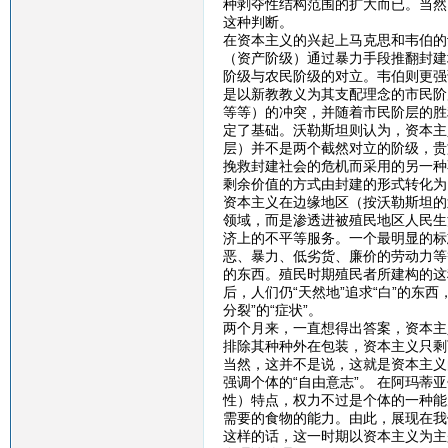
种剥夺性结构范围的扩大而已。当然
这种判断。
在资本主义的兴起上马克思和韦伯的
（资产阶级）通过暴力手段推翻封建
阶级与农民阶级的对立。韦伯则更强
是以新教教义为其支配理念的市民阶
等等）的冲突，并随着市民阶层的胜
定了基础。沃勒斯坦则认为，资本主
层）并不是两个截然对立的阶级，贵
挽救封建社会的危机而采用的另一种
剩余价值的方式由封建的形式转化为
资本主义在边缘地区（按沃勒斯坦的
领域，而是渗透进被殖民地区人民生
济上的不平等服务。一个最明显的标
恶、暴力、低劣货、廉价的劳动力等
的东西。殖民时期殖民者所建构的这
后，人们仍“天然地”追求“白”的东
分裂”的“症状”。
两个月来，一直想得出答案，资本主
排除其种种外在包装，资本主义只剩
当然，这并不是说，这就是资本主义
强调个体的“自由意志”。 在阿玛
性）特点，权力不过是个体的一种能
需要的食物的能力。由此，展现在我
这样的话，这一时期以资本主义为主