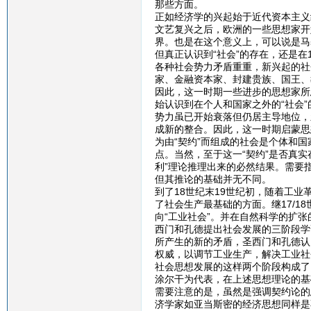
那些方面。
正如经济学的兴起始于近代资本主义
文艺复兴之后，欧洲的一些思想家开
界。也是在这个意义上，可以说是马
但真正认识到“社会”的存在，还是在
各种社会势力矛盾重重，新兴起的社
家、金融资本家、封建贵族、国王、
因此，这一时期一些进步的思想家所
始认识到在个人和国家之外的“社会
势力虽已开始衰落但仍居主导地位，
成新的整合。因此，这一时期启蒙思
为由“契约”而组成的社会是个体和国
点。当然，至于这一“契约”是否真
利”理论推理出来的必然结果。需要
但其推论的基础并无不同。
到了18世纪末19世纪初，随着工
了社会生产最基础的方面。继17/1
向“工业社会”。并在自然科学的扩
西门和孔德提出社会发展的三阶段学
所产生的新的矛盾，圣西门和孔德认
权威，以调节工业生产，解决工业社
社会思想发展的这样两个阶段构成了
涂尔干为代表，在上述思想理论的基
需要注意的是，虽然是强调契约论的
济学家如亚当斯密的经济思想同样是