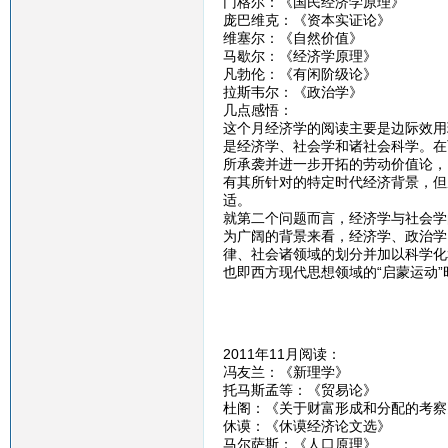
门格尔：《国民经济学原理》
庞巴维克：《资本实证论》
维塞尔：《自然价值》
马歇尔：《经济学原理》
凡勃伦：《有闲阶级论》
拉斯韦尔：《政治学》
几点感悟：
这个月经济学的阅读主要是边际效用
是经济学、社会学和诸社会科学。在
所承袭并进一步开拓的劳动价值论，
有其所针对的特定时代经济背景，但
适。
就第二个问题而言，经济学与社会学
为广阔的背景来看，经济学、政治学
律、社会诸领域的划分并加以科学化和
也即西方现代思想领域的“启蒙运动
2011年11月阅读：
冯友兰：《新理学》
托马斯孟等：《贸易论》
杜阁：《关于财富形成和分配的考察
休谟：《休谟经济论文选》
马尔萨斯：《人口原理》