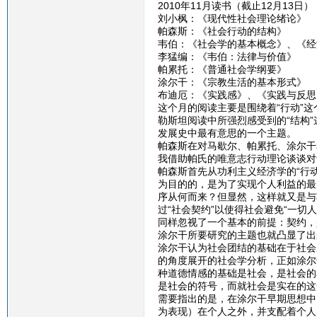
2010年11月读书（截止12月13日）
刘小枫：《现代性社会理论绪论》
帕森斯：《社会行动的结构》
韦伯：《社会学的基本概念》、《经
李猛编：《韦伯：法律与价值》
帕累托：《普通社会学纲要》
涂尔干：《宗教生活的基本形式》
布迪厄：《实践感》、《实践与反思
这个月的阅读主要是围绕着“行动”
勒斯坦阅读中所强烈感受到的“结构”
发展史中最有意思的一个主题。
帕森斯在对马歇尔、帕累托、涂尔干
我借助帕氏的唯意志行动理论谈谈对
帕森斯首先从功利主义经济学的“行
为目的的，是为了实现个人利益的最
序从何而来？但显然，这样就又是与
过“社会契约”以使得社会避免“一
同样忽视了一个基本的前提：契约，
涂尔干所要研究的主题也就凸显了出来
涂尔干认为社会团结的基础在于社会
的角度展开的社会学分析，正如涂尔
种道德情感的基础是社会，是社会的
是社会的符号，而就社会是实在的这
需要指出的是，在涂尔干早期思想中
为表现）在个人之外，并支配着个人