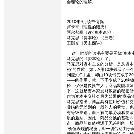
会理论的理解。
2010年9月读书情况：
卢卡奇《理性的毁灭》
阿尔都塞《读<资本论>》
马克思《资本论》（三卷）
王邵光《民主四讲》
这一时期的读书主要是围绕“资本主
马克思的《资本论》了。
马克思对资本主义的分析，是从资本
秘”的性质，如，A用10块钱买了一
到流到C手里，却由10块钱变成了2
——的作用，就一下子变成了20块
径，仅仅是换换主人，商品就能增殖
乎，这就是资本家发财致富的秘密所
作为资本主义社会最为普通的“商品
马克思指出，商品具有使用价值和交
凝结的无差别的一般的人的劳动。也
有等级差别，而只有简单劳动和复杂
质的差别。因此，商品交换的基础即
点：商品的价值根源于无差别的一般
“价值表现的秘密，即一切劳动由于