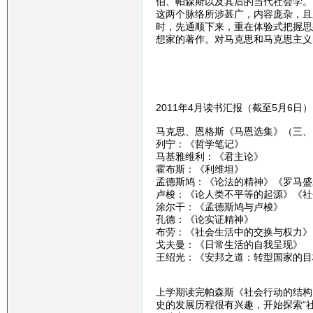
伯、帕森斯以及其后的当代社会学。
这两个脉络所涉甚广，内容庞杂，且
时，先通顺下来，重在体验式把握思
想家的著作。对马克思和马克思主义
2011年4月读书汇报（截至5月6日）
马克思、恩格斯《马恩选集》（三、
列宁：《哲学笔记》
马基雅维利：《君主论》
霍布斯：《利维坦》
孟德斯鸠：《论法的精神》《罗马盛
卢梭：《论人类不平等的起源》《社
涂尔干：《孟德斯鸠与卢梭》
孔德：《论实证精神》
布劳：《社会生活中的交换与权力》
戈夫曼：《日常生活的自我呈现》
王绍光：《安邦之道：转型国家的目
上学期读完帕森斯《社会行动的结构
史的发展历程很有兴趣，开始探索“