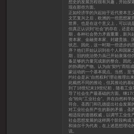
想史的发展历程很有兴趣，开始探索
现在那些方面。
正如经济学的兴起始于近代资本主义
文艺复兴之后，欧洲的一些思想家开
世界。也是在这个意义上，可以说
但真正认识到“社会”的存在，还是在
期，各种社会势力矛盾重重，新兴
资本家、金融资本家、封建贵族、
状态。因此，这一时期一些进步的
序？他们开始认识到在个人和国家之
期，旧的统治势力虽已开始衰落但
备足够的力量完成新的整合。因此，
的协调的产物。认为由“契约”而组
蒙运动的一个基本观点。当然，至于
约社会是从“自然权利”理论推理出
此截然不同的推论，但其推论的基
到了18世纪末19世纪初，随着工
导了社会生产最基础的方面。继17
会”转向“工业社会”。并在自然科
符合。圣西门和孔德提出社会发展
对工业社会所产生的新的矛盾，圣
相适应的道德权威，以调节工业生
社会思想发展的这样两个阶段构成了
和涂尔干为代表，在上述思想理论的
说。