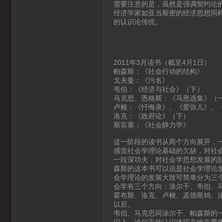
需要注意的是，虽然是强调契约论
经济学家如亚当斯密的经济思想同
的认识论传统。
2011年3月读书（截至4月1日）
帕森斯：《社会行动的结构》
戈夫曼：《污名》
韦伯：《经济与社会》（下）
马克思、恩格斯：《马恩选集》（
卢梭：《忏悔录》、《爱弥儿》、
洛克：《政府论》（下）
斯宾塞：《社会静力学》
这一阶段的读书从两个方向展开，
感觉社会学理论基础的欠缺，对社
一段深功夫，对社会学思想发展的
森斯的这本书可以说是社会学理论
会学理论的发展大致可简单分为三
会学有三个方向：涂尔干、韦伯、
霍布斯、洛克、卢梭、孟德斯鸠、
以后。
韦伯、马克思同涂尔干、帕森斯的一个
识上。涂尔干的认识体现在他在重