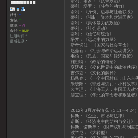
蒂利、塔罗：《抗争政治》
蒂利、塔罗：《斗争的动力》
蒂利：《身份、边界与社会联系》
精华:
*
蒂利：《强制、资本和欧洲国家》
发帖:
*
蒂利：《集体暴力的政治》
威望:
* 点
蒂利：《社会运动》
金钱:
* RMB
蒂利：《信任与统治》
注册时间:*
塔罗：《运动中的力量》
最后登录:*
斯考切波：《国家与社会革命》
赵鼎新：《社会与政治运动讲义》
韦伯：《民族、国家与经济政策》
施密特：《政治的概念》
亨廷顿：《变化世界中的政治秩序
吉尔兹：《文化的解释》
杨懋春：《一个中国村庄：山东台
朱晓阳：《罪过与惩罚：小村故事
裴宜理：《上海工人：中国工人政
裴宜理：《华北的革命者和叛乱者
2012年3月读书情况（3.11—4.24
科斯：《企业、市场与法律》
诺斯：《经济史中的结构与变迁》
科斯、诺斯等：《财产权利与制度
波兰尼：《大转型》
奥尔森：《集体行动的逻辑》、《