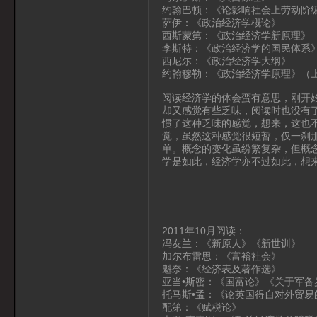
约翰巴顿：《论影响社会上劳动阶
萨伊：《政治经济学概论》
西斯蒙第：《政治经济学新原理》
李斯特：《政治经济学的国民体系
西尼尔：《政治经济学大纲》
约翰穆勒：《政治经济学原理》（
阅读经济学的体会蛮有意思，刚开
却又感觉有些乏味，阅读时也没有
惯了这种乏味的感觉，想来，这也
觉，虽然这种感觉很短暂，仅一刹
单。概念的变化虽纷繁复杂，但概
学是如此，经济学亦不过如此，想
2011年10月阅读：
冯友兰：《新原人》《新世训》
加尔布雷思：《富裕社会》
魁奈：《经济表及著作选》
亚当•斯密：《国富论》《关于军备
托马斯•孟：《论英国得自对外贸易
配第：《赋税论》