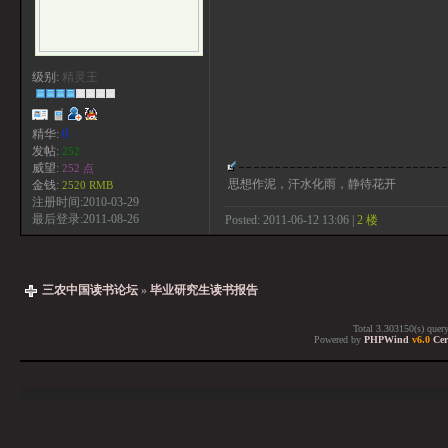
级别:
精灵王
精华:
0
发帖:
252
威望:
252 点
思想作泥，汗水化雨，静待花开
金钱:
2520 RMB
注册时间:2010-03-29
最后登录:2011-08-26
Posted: 2011-06-12 13:06 |
2 楼
三农中国读书论坛
»
毕业研究生读书报告
Total 3.303150(s) quer
Powered by
PHPWind
v6.0
Cer