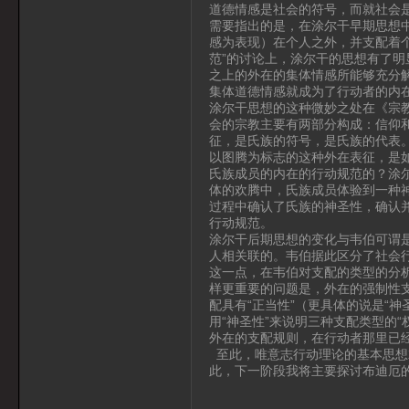
道德情感是社会的符号，而就社会
需要指出的是，在涂尔干早期思想中
感为表现）在个人之外，并支配着
范”的讨论上，涂尔干的思想有了
之上的外在的集体情感所能够充分解
集体道德情感就成为了行动者的内在
涂尔干思想的这种微妙之处在《宗
会的宗教主要有两部分构成：信仰
征，是氏族的符号，是氏族的代表
以图腾为标志的这种外在表征，是
氏族成员的内在的行动规范的？涂
体的欢腾中，氏族成员体验到一种
过程中确认了氏族的神圣性，确认
行动规范。
涂尔干后期思想的变化与韦伯可谓
人相关联的。韦伯据此区分了社会
这一点，在韦伯对支配的类型的分
样更重要的问题是，外在的强制性支
配具有“正当性”（更具体的说是“
用“神圣性”来说明三种支配类型的
外在的支配规则，在行动者那里已
至此，唯意志行动理论的基本思想
此，下一阶段我将主要探讨布迪厄