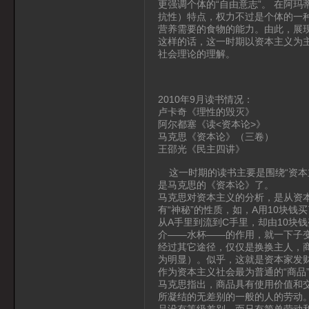
更强调个体的“自由意志”。 在阿
抗性）特点，权力不过是个体的一
营养需要的食物的能力。由此，展
这样的话，这一时期以资本主义为
社会理论的理解。
2010年9月读书情况：
卢卡奇《理性的毁灭》
阿尔都塞《读<资本论>》
马克思《资本论》（三卷）
王邵光《民主四讲》
这一时期的读书主要是围绕“资本主
是马克思的《资本论》了。
马克思对资本主义的分析，是从资本
有“神秘”的性质，如，A用10块钱
从A手里到流到C手里，却由10块
介——水杯——的作用，就一下子
经过其它途径，仅仅是换换主人，商
为明显）。似乎，这就是资本家发
作为资本主义社会最为普通的“商品
马克思指出，商品具有使用价值和
所凝结的无差别的一般的人的劳动。
品没有等级差别，而只有简单劳动