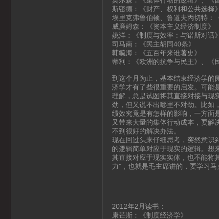
斯密德：《财产、权利和公共选择
埃里克弗鲁伯顿、鲁道夫丙切特：
威廉姆森：《资本主义经济制度》
姚洋：《制度与效率：与诺斯对话
司马南：《民主胡同40条》
韩毓海：《五百年来谁著史》
蒂利：《欧洲的抗争与民主》、《
到这个月为止，基本结束经济学的
济学才有了些很重要的启发。可能
理解，总是试图将其直接对接与现
劲，但又说不出哪里不对劲。比如
绩效究竟是有怎样的影响，一方面
又带来大量的集体行动成本，要解
不到很好的解决办法。
现在回过头来仔细思考，突然意识
的逻辑简单对应于现实的逻辑。想
其直接对应于现实实体，也不能将
力”，也就是毛主席讲的，要学习
2012年2月读书：
康芒斯：《制度经济学》