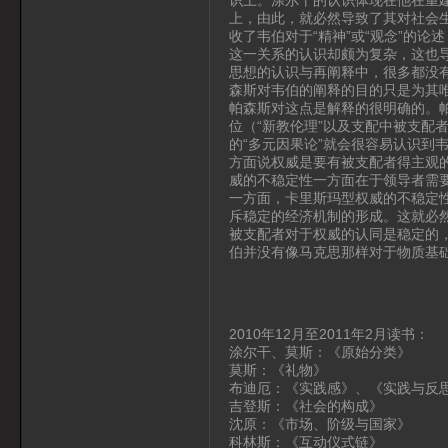
上，由此，就必然导致了其对社会
收了韦伯对于“精神”或“观念”的
这一关系的认识却颇为复杂，这也
思想的认识与再阐释中，很多都没
森斯对韦伯的阐释的目的只是为其
帕森斯对这点是解释的很明确的。帕森
位（“新教伦理”以及支配中被支配
的“多元因果论”就会很容易认识到
方面说权威是要有被支配者得主观
威的不稳定性一方面在于领导者需
一方面，卡里斯玛型权威的不稳定
斥稳定的经济机制的形成。这就必
被支配者对于权威的认同是稳定的
伯并没有像马克思那样对于物质基
2010年12月至2011年2月读书：
涂尔干、莫斯：《原始分类》
莫斯：《礼物》
布迪厄：《实践感》、《实践与反
吉登斯：《社会的构成》
沈原：《市场、阶级与国家》
科林斯：《互动仪式链》