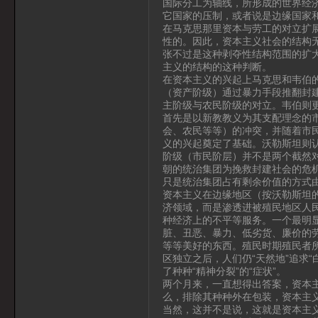
国际分工为轴线，所形成的世界经
它国家的压制，或者说是边缘国家
在马克思那里资本与劳工的对立扩
性的。因此，资本主义社会的结构
张不过是这种剥夺性结构范围的扩
主义的结构的这种判断。
在资本主义的兴起上马克思和韦伯
（资产阶级）通过暴力手段推翻封
主阶级与农民阶级的对立。韦伯则
首先是以新教教义为其支配理念的
会、农民等等）的冲突，并随着市
义的兴起奠定了基础。沃勒斯坦则
阶级（市民阶层）并不是两个截然
朝的统治集团为挽救封建社会的危
只是统治集团占有剩余价值的方式
资本主义在边缘地区（按沃勒斯坦
济领域，而是渗透进被殖民地区人
种经济上的不平等服务。一个最明显
脏、丑恶、暴力、低劣货、廉价的劳
等等美好的东西。殖民时期殖民者
区独立之后，人们仍“天然地”追求
了种种“精神分裂”的“症状”。
两个月来，一直想得出答案，资本
么，排除其种种外在包装，资本主
当然，这并不是说，这就是资本主