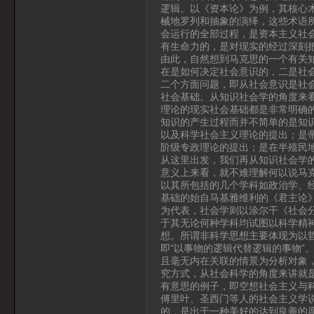
逻辑。以《资本论》为例，其核心
械地罗列和抽象的演绎，这些术语
会运行的全部过程，是资本主义社
有生命力的，是对现实的经过深刻
由此，自然想到马克思的一个有关
在是如何决定社会意识的，二是社
二个方面问题，即从社会意识是社
社会基础。从知识社会学的角度来
理论的现实社会基础都是非常明确
知识的产生过程而并不简单的是知
以及科学社会主义理论的提出；是
阶级专政理论的提出；是在半殖民
从这里出发，我们再从知识社会学
意义上来看，就不难理解何以说马
以其所包括的几个学科如政治学、
基础的始自马基雅维利的《君主论
为代表，社会学则以涂尔干《社会
于其无论何种学科均试图以科学精
想。所谓非科学思想主要体现为以
即“以事物的逻辑代替逻辑的事物”
且毫无内在关联的情景为分析对象
究方式，从社会科学的角度来讲就是
有意思的例子，即空想社会主义与
傅里叶、圣西门等人的社会主义学
的，是出于一种美好的达到良善的