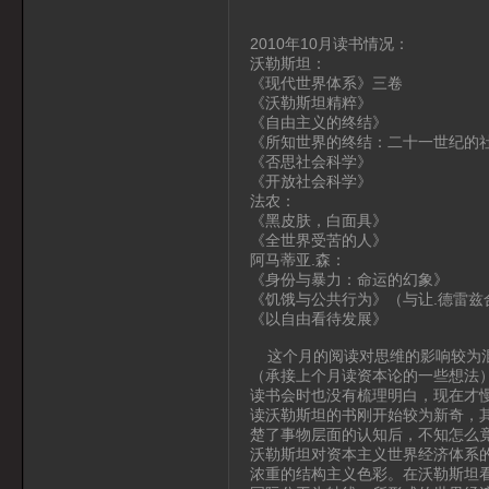
2010年10月读书情况：
沃勒斯坦：
《现代世界体系》三卷
《沃勒斯坦精粹》
《自由主义的终结》
《所知世界的终结：二十一世纪的
《否思社会科学》
《开放社会科学》
法农：
《黑皮肤，白面具》
《全世界受苦的人》
阿马蒂亚.森：
《身份与暴力：命运的幻象》
《饥饿与公共行为》（与让.德雷兹
《以自由看待发展》
这个月的阅读对思维的影响较为混
（承接上个月读资本论的一些想法
读书会时也没有梳理明白，现在才
读沃勒斯坦的书刚开始较为新奇，
楚了事物层面的认知后，不知怎么
沃勒斯坦对资本主义世界经济体系
浓重的结构主义色彩。在沃勒斯坦