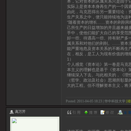
本，它对资本的从属关系只是由于
实际上是资本本身再生产的一个因素…
由此，马克思得出另一重要结论：
生产关系之中，便只能持续地为这
“随着资本的增长……资本的剥削
己所生产的日益增加的并且越来越
手中，使他们能扩大自己的享受范
好一些、待遇高一些、持有财产多
属关系和对他们的剥削。……资本
能严重地危及资本关系的不断再生
在，相反，是工人为现有价值的增殖
1）
个人感觉《资本论》第一卷是马克
本主义的理解也是基于《资本论》
继续深入下去。与此相关的，《理
（哲学、政治及社会）思潮所彰显
大的工程。但不理解资本主义，将
Posted: 2011-04-05 18:23 | 华中科技大学
[楼
高万芹