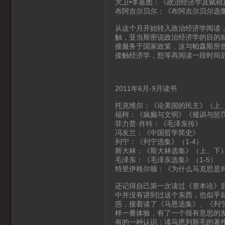
大卫•李嘉图：《政治经济学及赋税
布阿吉尔贝尔：《布阿吉尔贝尔选
从这个月开始转入政治经济学阅读
触，亚当斯密说政治经济学的目的
接服务于国家政策，这与帕森斯所
接触经济学，想等再阅读一段时间
2011年6月-9月读书
托克维尔：《论美国的民主》（上
福柯：《疯癫与文明》《规训与惩
菲力普·肖特：《毛泽东传》
冯友兰：《中国哲学简史》
列宁：《列宁选集》（1-4）
斯大林：《斯大林选集》（上、下
毛泽东：《毛泽东选集》（1-5）
特里伊格尔顿：《为什么马克思是
还记得自己第一次读过《资本论》
中并没有讲到过这个东西，也似乎
惑，接着读了《马恩选集》、《列
样一番体验，有了一个很有意思的
有的一种认识：读马恩列斯毛的著