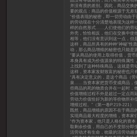
并没有质的差别。因此，商品交换
要的观点：商品的价值根源于无差
“价值表现的秘密，即一切劳动由
的劳动现在十分清楚地表现为这样
样的自然形式……人们使他们的劳
外壳，恰恰相反，他们在交换中使
相等，他们没有意识到这一点，但是他
这样，商品所具有的种种“神秘”性
动，那么商品增殖的秘密也只能是
"要从商品的使用上取得价值，货
本身具有成为价值源泉的特殊属性
上找到了这种特殊商品，这就是劳动能
这样，资本家发财致富的秘密也只
“具有决定意义的，是这个商品（
泉……当资本家把货币变成商品，
些商品的死的物质合并在一起时，
价值增殖过程不外是超过一定点而
劳动力价值恰好为新的等价物所补
增殖过程。”（第一卷P.219-221）
既然，商品增殖的原因不在于商品
实现商品最大程度的增殖，资本家
“作为资本家，他只是人格化的资
取剩余价值，用自己的不变部分即
活劳动才有生命，吮吸的活劳动越多，