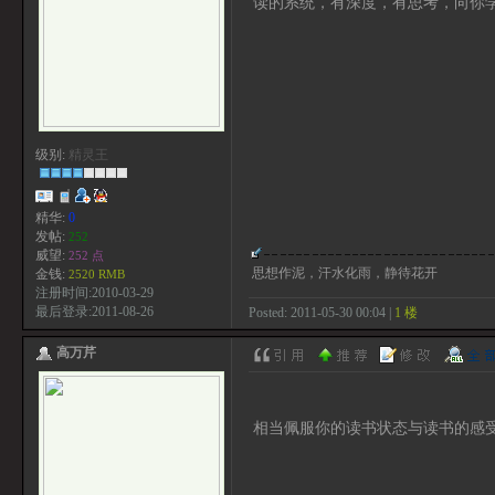
读的系统，有深度，有思考，向你
级别:
精灵王
精华:
0
发帖:
252
威望:
252 点
思想作泥，汗水化雨，静待花开
金钱:
2520 RMB
注册时间:2010-03-29
最后登录:2011-08-26
Posted: 2011-05-30 00:04 |
1 楼
高万芹
相当佩服你的读书状态与读书的感