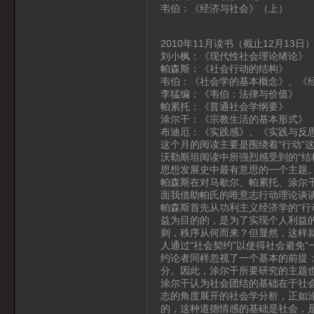
韦伯：《经济与社会》（上）
2010年11月读书（截止12月13日
刘小枫：《现代性社会理论绪论》
帕森斯：《社会行动的结构》
韦伯：《社会学的基本概念》、《
李猛编：《韦伯：法律与价值》
帕累托：《普通社会学纲要》
涂尔干：《宗教生活的基本形式》
布迪厄：《实践感》、《实践与反
这个月的阅读主要是围绕着“行动”
沃勒斯坦阅读中所强烈感受到的“结
思想发展史中最有意思的一个主题
帕森斯在对马歇尔、帕累托、涂尔
面我借助帕氏的唯意志行动理论谈谈
帕森斯首先从功利主义经济学的“行
益为目的的，是为了实现个人利益
则，秩序从何而来？但显然，这样
人通过“社会契约”以使得社会避免
约论者同样忽视了一个基本的前提
分。因此，涂尔干所要研究的主题也
涂尔干认为社会团结的基础在于社
志的角度展开的社会学分析，正如
的，这种道德情感的基础是社会，是