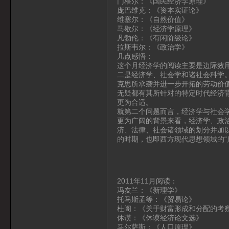
门格尔：《国民经济学原理》
庞巴维克：《资本实证论》
维塞尔：《自然价值》
马歇尔：《经济学原理》
凡勃伦：《有闲阶级论》
拉斯韦尔：《政治学》
几点感悟：
这个月经济学的阅读主要是边际效
二是经济学、社会学和诸社会科学
克思所承袭并进一步开拓的劳动价
无疑都有其所针对的特定时代经济
更为合适。
就第二个问题而言，经济学与社会
更为广阔的背景来看，经济学、政
济、法律、社会诸领域的划分并加以
的时期，也即西方现代思想领域的“
2011年11月阅读：
冯友兰：《新理学》
托马斯孟等：《贸易论》
杜阁：《关于财富形成和分配的考
休谟：《休谟经济论文选》
马尔萨斯：《人口原理》