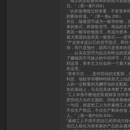
“领主的贪欲较简单的表现为直接
日。”（第一卷P.265）
“从价值增殖过程来看，不变资本
的剩余价值。”（第一卷p.286）
并且，随着货币成为一般等价物，
单的形式，即获取货币。商品的生产
离其一般等价物形式，而成为资本
最大限度的追求其一般形式——货
"产业资本是以它的货币形式，即
掉，而只是预付，因而只是资本的
……以实在货币为起点和终点的流通
了赚钱而不可缺少的中间环节，只是
到这里，资本主义社会的一个最大
在这里。
“资本不仅……是对劳动的支配权
利息、地租等等哪种特殊形式上结
人的一定数量的无酬劳动的支配权。”
在此基础上，马克思具体考察了资
“工人本身不断地把客观财富当作
把劳动力当作主观的、同他本身物
一句话，就是把工人当作雇佣工人
不仅生产商品，不仅生产剩余价值
人。”（第一卷P.626-634）
“雇佣工人不得不把自己的劳动力
但已人格化为资本家的产品的从属