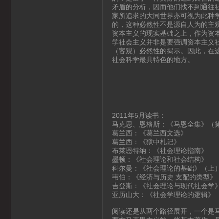
矛盾的分析，因而他们找不到通往
家所追求的大同世界亦可视为此种
的，这种必然性不是源自人为的主
资本主义的现实基础之上，作为资
学社会主义并非是要强调资本主义
（客观）必然性的揭示。因此，在
社会科学最具特色的地方。
2011年5月读书：
马克思、恩格斯：《马恩全集》（
葛兰西：《葛兰西文选》
葛兰西：《狱中札记》
布莱恩特纳：《社会理论指南》
墨顿：《社会理论和社会结构》
科尔曼：《社会理论的基础》（上
韦伯：《经济与历史 支配的类型》
吉登斯：《社会理论与现代社会学
亚历山大：《社会学理论的逻辑》
阅读还是从两个路径展开，一个是