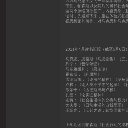
西方马克思主义的一些基本著作。
韦伯、帕森斯以及其后的当代社会
这两个脉络所涉甚广，内容庞杂，
读时，先通顺下来，重在体验式把
视思想家的著作。对马克思和马克
2011年4月读书汇报（截至5月6日
马克思、恩格斯《马恩选集》（三
列宁：《哲学笔记》
马基雅维利：《君主论》
霍布斯：《利维坦》
孟德斯鸠：《论法的精神》《罗马
卢梭：《论人类不平等的起源》《
涂尔干：《孟德斯鸠与卢梭》
孔德：《论实证精神》
布劳：《社会生活中的交换与权力
戈夫曼：《日常生活的自我呈现》
王绍光：《安邦之道：转型国家的
上学期读完帕森斯《社会行动的结