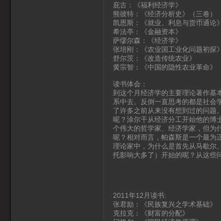
庇古：《福利经济学》
熊彼特：《经济分析史》（三卷）
凯恩斯：《就业、利息与货币通论
希法亭：《金融资本》
萨缪尔森：《经济学》
张培刚：《农业国工业化问题初探
舒尔茨：《改造传统农业》
黄宗智：《中国的隐性农业革命》
读书体会：
到这个月经济学的主要理论著作基
系中去。反倒一直思考的都是社会
了许多之前从来没有想到过的问题
呢？涂尔干从经济分工开始他的博
个伟大的哲学家、经济学家，但为
呢？相对而言，帕森斯是一个最为
理论家中，为什么是首先从马歇尔
托影响大多了）开始的呢？从这些
2011年12月读书:
张君励：《民族复兴之学术基础》
克拉克：《财富的分配》