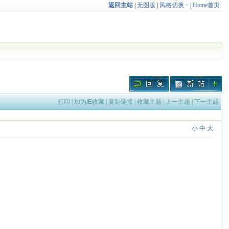
返回主站
|
无图版
|
风格切换
|
Home首页
打印
|
加为IE收藏
|
复制链接
|
收藏主题
|
上一主题
|
下一主题
小
中
大