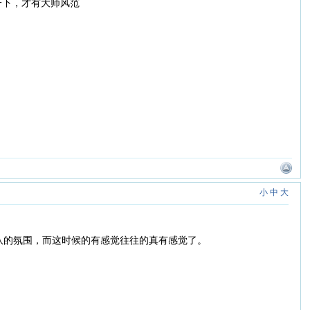
一下，才有大师风范
小
中
大
队的氛围，而这时候的有感觉往往的真有感觉了。