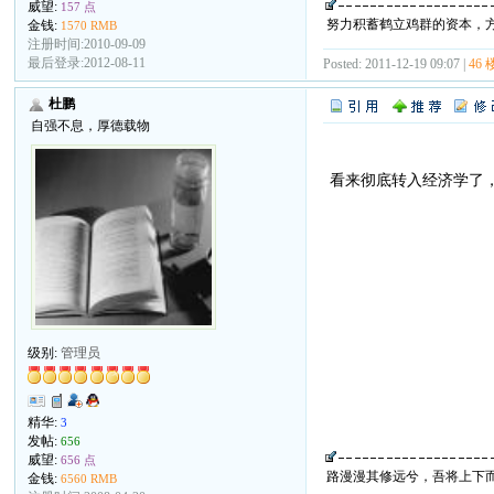
威望:
157 点
努力积蓄鹤立鸡群的资本，
金钱:
1570 RMB
注册时间:2010-09-09
最后登录:2012-08-11
Posted: 2011-12-19 09:07 |
46 
杜鹏
自强不息，厚德载物
看来彻底转入经济学了
级别:
管理员
精华:
3
发帖:
656
威望:
656 点
路漫漫其修远兮，吾将上下
金钱:
6560 RMB