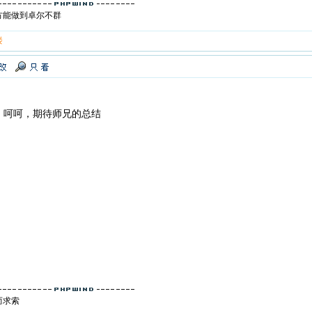
方能做到卓尔不群
楼
，呵呵，期待师兄的总结
而求索