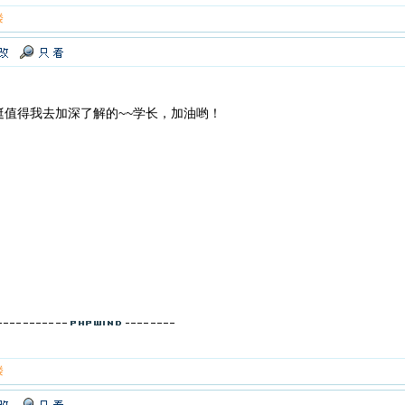
楼
挺值得我去加深了解的~~学长，加油哟！
楼