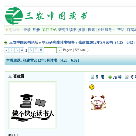
»
您尚未
登录
注册
|
返回主站
|
研究生读书
|
推荐
|
搜索
|
社区服务
|
帮助
|
订阅
三农中国读书论坛
»
毕业研究生读书报告
»
张建雷2012年5月读书（4.25—6.02
Pages: ( 5/8 total )
«
2
3
4
6
7
8
»
5
本页主题:
张建雷2012年5月读书（4.25—6.02）
张建雷
级别:
*