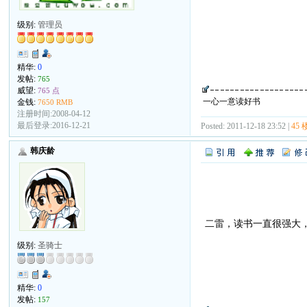
级别:
管理员
精华:
0
发帖:
765
威望:
765 点
一心一意读好书
金钱:
7650 RMB
注册时间:2008-04-12
最后登录:2016-12-21
Posted: 2011-12-18 23:52 |
45 
韩庆龄
二雷，读书一直很强大
级别:
圣骑士
精华:
0
发帖:
157