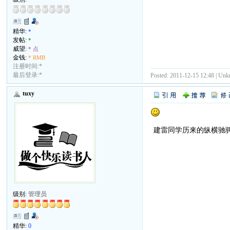
精华:
*
发帖:
*
威望:
* 点
金钱:
* RMB
注册时间:*
最后登录:*
Posted: 2011-12-15 12:48 | Un
tuxy
建雷同学历来的纵横驰
级别:
管理员
精华:
0