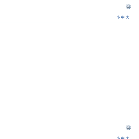
小
中
大
小
中
大