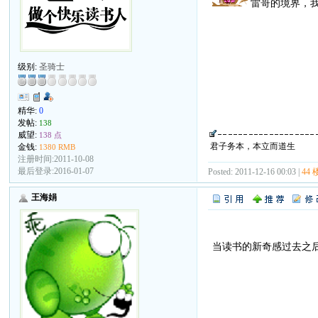
雷哥的境界，我
级别:
圣骑士
精华:
0
发帖:
138
威望:
138 点
君子务本，本立而道生
金钱:
1380 RMB
注册时间:2011-10-08
最后登录:2016-01-07
Posted: 2011-12-16 00:03 |
44 
王海娟
当读书的新奇感过去之