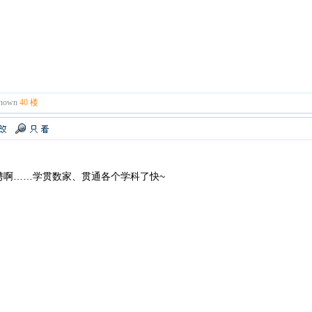
known
40 楼
骋啊……学贯数家、贯通各个学科了快~