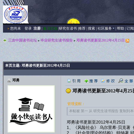
»
您尚未
登录
注册
|
返回主站
|
研究生读书
|
推荐
|
搜索
|
社区服务
|
帮助
|
订阅
三农中国读书论坛
»
毕业研究生读书报告
»
邓勇读书更新至2012年4月25日
本页主题:
邓勇读书更新至2012年4月25日
邓勇
邓勇读书更新至2012年4月25
管理提醒：
本帖被 第一 从 研究生读书报告 复制到本区(2
邓勇读书更新至2012年4月25日
1、《风险社会》 乌尔里希·贝克著
2、《社会学理论的结构》 特纳著 