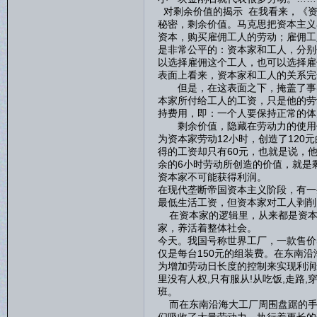
对剩余价值的揭示 在我看来，《资
秘密，剩余价值。马克思把资本主义
资本，购买雇佣工人的劳动；雇佣工
是非常公平的：资本家和工人，分别
以选择雇佣这个工人，也可以选择雇
表面上看来，资本家和工人的关系完
但是，在这表面之下，掩盖了事实
本家所付给工人的工资，只是他的劳
持费用，即：一个人要保持正常的体
剩余价值，隐藏在劳动力的使用价
为资本家劳动12小时，创造了120
得的工资却只有60元，也就是说，
余的6小时劳动所创造的价值，就是
资本家不可能获得利润。
在现代垄断帝国资本主义阶段，有一
最低生活工资，但资本家对工人剥削
在资本家的逻辑里，从来都是资本
家，养活着整体社会。
今天。我国号称世界工厂，一款售价5
仅是每台150元的组装费。在东南
为增加劳动日长度的控制来实现利润
里没有人权,只有服从!从吃饭,走路
班。
而在东南沿海大工厂周围盘踞的手