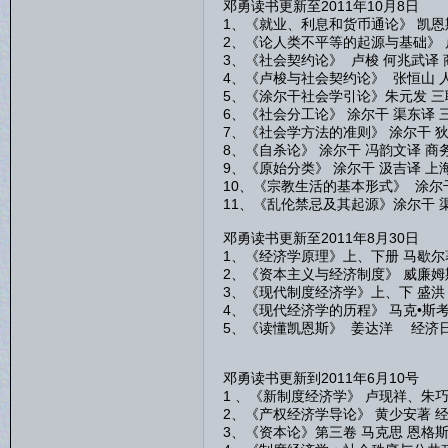
邓勇读书更新至2011年10月8日
1、《就业、利息和货币通论》 凯恩
2、《论人类不平等的起源与基础》 
3、《社会契约论》 卢梭 何兆武译
4、《卢梭与社会契约论》 张恒山 
5、《涂尔干社会学引论》朱元发 三
6、《社会分工论》 涂尔干 渠东译 
7、《社会学方法的准则》 涂尔干 
8、《自杀论》 涂尔干 冯韵文译 商
9、《原始分类》 涂尔干 汲吉译 
10、《宗教生活的基本形式》 涂尔
11、《乱伦禁忌及其起源》涂尔干 
邓勇读书更新至2011年8月30日
1、《经济学原理》上、下册 马歇尔
2、《资本主义与经济制度》 威廉姆
3、《现代制度经济学》上、下 盛洪
4、《现代经济学的历程》 马克•斯考
5、《读懂凯恩斯》 姜达洋 经济
邓勇读书更新到2011年6月10号
1 、《新制度经济学》 卢现祥、朱
2、《产权经济学导论》 黄少安著 
3、《资本论》第三卷 马克思 恩格斯