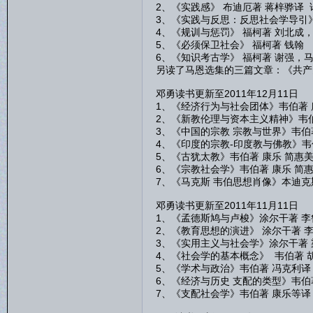
2、《实践感》 布迪厄著 蒋梓骅译
3、《实践与反思：反思社会学导引》
4、《规训与惩罚》 福柯著 刘北成
5、《必须保卫社会》 福柯著 钱翰
6、《知识考古学》 福柯著 谢强，
另读了马恩选集的三篇文章：《共产
邓勇读书更新至2011年12月11日
1、《经济行为与社会团体》韦伯著 
2、《新教伦理与资本主义精神》韦伯
3、《中国的宗教 宗教与世界》韦伯
4、《印度的宗教-印度教与佛教》韦
5、《古犹太教》韦伯著 康乐 简惠
6、《宗教社会学》韦伯著 康乐 简
7、《马克斯 韦伯思想肖像》本迪克
邓勇读书更新至2011年11月11日
1、《孟德斯鸠与卢梭》涂尔干著 李
2、《教育思想的演进》 涂尔干著 
3、《实用主义与社会学》涂尔干著 
4、《社会学的基本概念》 韦伯著 
5、《学术与政治》韦伯著 冯克利译
6、《经济与历史 支配的类型》韦伯
7、《支配社会学》韦伯著 康乐等译