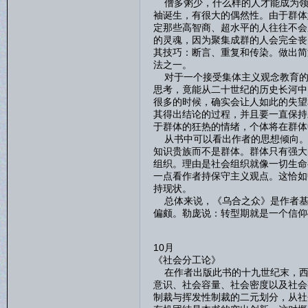
僧多粥少，什么样的人才能成为领
袖诞生，有很大的偶然性。由于群体
定那些高智商、超水平的人往往不会
的灵魂，因为聚集成群的人会完全丧
其技巧：断言、重复和传染。做出简
法之一。
对于一个接受集体主义观念教育的
思考，竟能从二十世纪的历史长河中
很多的时候，确实会让人如此的失望
其得出结论的过程，并且要一直保持
于群体的狂热的情绪，个体将在群体
从书中可以看出作者的思想倾向。
知识贵族而不是群体。群体只有强大
组织。理由是社会组织就像一切生命
一点看作者持保守主义观点。这恰如
持现状。
总体来说，《乌合之众》是作者基
偏颇。勒庞说：转型期就是一个信仰
10月
《社会分工论》
在作者出版此书的十九世纪末，西
意识、社会容量、社会密度以及社会
制裁与挥发性制裁的二元划分，从社