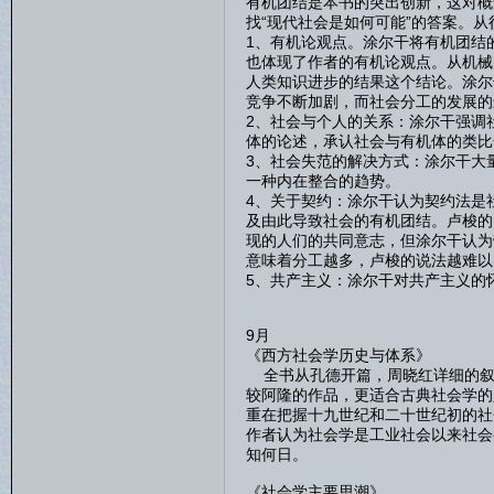
有机团结是本书的突出创新，这对概
找“现代社会是如何可能”的答案。
1、有机论观点。涂尔干将有机团结
也体现了作者的有机论观点。从机械
人类知识进步的结果这个结论。涂尔
竞争不断加剧，而社会分工的发展的
2、社会与个人的关系：涂尔干强调
体的论述，承认社会与有机体的类比
3、社会失范的解决方式：涂尔干大
一种内在整合的趋势。
4、关于契约：涂尔干认为契约法是
及由此导致社会的有机团结。卢梭的
现的人们的共同意志，但涂尔干认为
意味着分工越多，卢梭的说法越难以
5、共产主义：涂尔干对共产主义的
9月
《西方社会学历史与体系》
全书从孔德开篇，周晓红详细的叙
较阿隆的作品，更适合古典社会学的
重在把握十九世纪和二十世纪初的社
作者认为社会学是工业社会以来社会
知何日。
《社会学主要思潮》