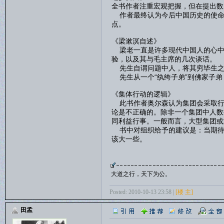
全书作者注重宏观把握，但在提出数
作者最终认为今后中国历史的使命
点。
《梁漱溟自述》
梁老一直是许多现代中国人的心中
验，以及其与毛主席的几次谈话。
先生自谓问题中人，将其穷毕生之
先生从一个“纨绔子弟”到佛家子弟
《集体行动的逻辑》
此书作者奥尔森认为集团会采取行
论是不正确的。除非一个集团中人数
同利益行事。一般而言，大型集团或
书中对组织给予的建议是：当期待
该大一些。
大道之行，天下为公。
Posted: 2010-10-13 23:58 |
[楼 主]
田孟