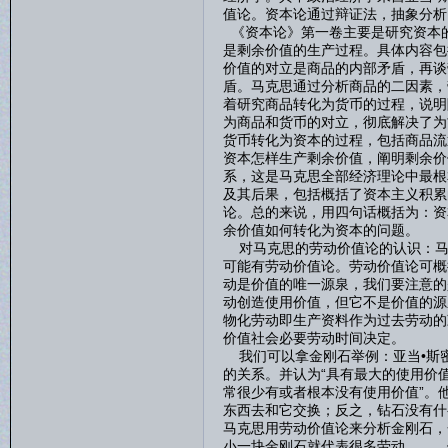
值论。资本论通过辩证法，抽象分析
《资本论》第一卷主要是研究资本
是剩余价值的生产过程。具体内容包
价值的对立是商品的内部矛盾，再谈
盾。马克思通过分析商品的二因素，
着研究商品转化为货币的过程，说明
为商品和货币的对立，彻底解决了为
货币转化为资本的过程，包括商品流
资本怎样生产剩余价值，阐明剩余价
系，这是马克思全部经济理论中最根
及其后果，包括概括了资本主义积累
论。总的来说，用四句话概括为：资
余价值如何转化为资本的问题。
对马克思的劳动价值论的认识：马
可能有劳动价值论。劳动价值论可概
动是价值的唯一源泉，我们要注意的
动创造使用价值，但它不是价值的源
物化劳动即生产资料作为过去劳动的
价值社会必要劳动时间决定。
我们可以拿金刚石举例：亚当•斯
的关系。并认为“具有最大的使用价
常很少有或者根本没有使用价值”。他
东西去和它交换；反之，钻石没有什
马克思用劳动价值论来分析金刚石，
小一块金刚石就代表很多劳动。……