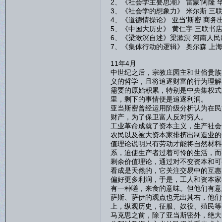
2、《社会学主要思潮》 雷蒙'阿隆 
3、《社会学的想象力》 米尔斯 三
4、《道德情操论》 亚当'斯密 商务
5、《中国大历史》 黄仁宇 三联书
6、《梁漱溟自述》梁漱溟 河南人民
7、《集体行动的逻辑》 奥尔森 上
11年4月
中世纪之后，宗教庄园主和世俗贵族
义的哲学，且将追逐财富的行为理解
需要的原始积累，特别是中央集权式
里，剩下的事情便是追逐利润。
亚当斯密曾经运用阶级分析认为在民
财产，为了保卫富人反对穷人。
工业革命成就了资本主义，生产社会
农民以及被大资本家排挤出制造业的
值理论说明只有劳动才能将自然材料
系，迫使生产者过着可怜的生活，而
剩余价值理论，通过对不变资本和可
看成是天然的，它关注交易中的互惠
偏好更多利润，于是，工人和资本家
有一种嗟，来食的意味。但他们有意
萨斯、萨伊的观点也无出其右，他们
上，纵观历史，征服、奴役、殖民等
马克思之前，除了亚当斯密外，绝大