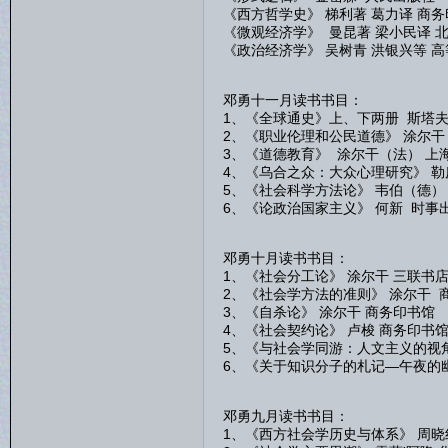
《西方哲学史》 梯利著 葛力译 商
《微观经济学》 曼昆著 梁小民译 
《政治经济学》 吴树青 洪银兴等 
邓勇十一月读书书目：
1、《全球通史》上、下两册 斯塔夫
2、《职业伦理和公民道德》 涂尔干
3、《道德教育》 涂尔干（法） 上
4、《乌合之众：大众心理研究》 勒
5、《社会科学方法论》 韦伯（德）
6、《论政治国家主义》 何新 时事
邓勇十月读书书目：
1、《社会分工论》 涂尔干 三联书
2、《社会学方法的准则》 涂尔干 
3、《自杀论》 涂尔干 商务印书馆
4、《社会契约论》 卢梭 商务印书
5、《与社会学同游：人文主义的视角
6、《关于知识分子的札记—午夜的幽
邓勇九月读书书目：
1、《西方社会学历史与体系》 周晓