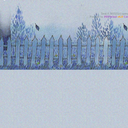
Total 0.383325(s) quer
Powered by
PHPWind
v6.0
Cer