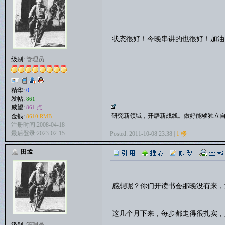
状态很好！今晚串讲的也很好！加
级别:
管理员
精华:
0
发帖:
861
威望:
861 点
研究新领域，开辟新战线。做好能够独立
金钱:
8610 RMB
注册时间:2008-04-18
最后登录:2023-02-15
Posted: 2011-10-08 23:38 |
1 楼
田孟
感想呢？你们开读书会那晚没有来，
这几个月下来，每步都走得很扎实
级别:
管理员