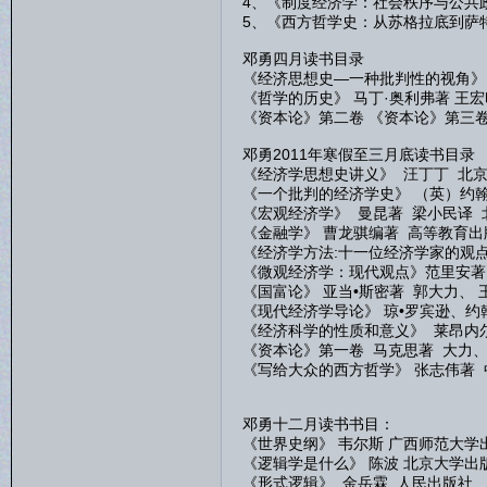
4、《制度经济学：社会秩序与公共政
5、《西方哲学史：从苏格拉底到萨特
邓勇四月读书目录
《经济思想史—一种批判性的视角》 
《哲学的历史》 马丁·奥利弗著 王
《资本论》第二卷 《资本论》第三
邓勇2011年寒假至三月底读书目录
《经济学思想史讲义》 汪丁丁 北
《一个批判的经济学史》 （英）约翰
《宏观经济学》 曼昆著 梁小民译 
《金融学》 曹龙骐编著 高等教育出
《经济学方法:十一位经济学家的观点
《微观经济学：现代观点》范里安著
《国富论》 亚当•斯密著 郭大力、
《现代经济学导论》 琼•罗宾逊、约
《经济科学的性质和意义》 莱昂内尔
《资本论》第一卷 马克思著 大力
《写给大众的西方哲学》 张志伟著
邓勇十二月读书书目：
《世界史纲》 韦尔斯 广西师范大学
《逻辑学是什么》 陈波 北京大学出
《形式逻辑》 金岳霖 人民出版社