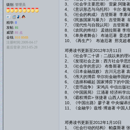
3、《社会学主要思潮》 雷蒙.阿隆
级别:
管理员
4、《意识形态与乌托邦》 卡尔·曼
5、《社会的构成》 吉登斯著 李康
6、《民族国家与暴力》 吉登斯著 
精华:
0
7、《现代性与自我认同》 吉登斯著
发帖:
81
8、《农民的终结》 孟德拉斯著 李
威望:
81 点
9、《单身者舞会》 布迪厄著 姜志
金钱:
810 RMB
10、《再生产》 布迪厄著 邢克超
注册时间:2009-04-17
最后登录:2013-05-28
邓勇读书更新至2012年3月11日
1、《社会学二十讲：二战以来的理论
2、《发现社会之旅：西方社会学思想
3、《社会学的意识》 布鲁斯著 蒋虹
4、《日本金融战败》 吉川元忠著 
5、《伟大的博弈 华尔街金融帝国的
6、《选择和崛起 国家博弈下的中国
7、《货币战争》 宋鸿兵 中信出版
8、《中国困局》 江涌著 经济科学
9、《霸权博弈> 张捷著 山西人民出
10、《中国出路》廖子著 中央编译
11、《金融学》兹维·博迪著 中国
邓勇读书更新至2012年1月10日
1、《社会行动的结构》 帕森斯著 